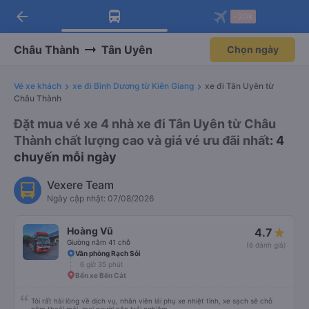
arrow_back
Tải app Vexere ngay!
Tải app Vexere
-30k
Mở app
Mở app
Nhận ưu đãi thành viên độc
-30k/ghế khi đặt vé máy bay qua
quyền
app
Châu Thành
Tân Uyên
Chọn ngày
Vé xe khách
xe đi Bình Dương từ Kiên Giang
xe đi Tân Uyên từ
Châu Thành
Đặt mua vé xe 4 nhà xe đi Tân Uyên từ Châu
Thành chất lượng cao và giá vé ưu đãi nhất
: 4
chuyến mỗi ngày
Vexere Team
Ngày cập nhật: 07/08/2026
Hoàng Vũ
4.7
Giường nằm 41 chỗ
(6 đánh giá)
Văn phòng Rạch Sỏi
6 giờ 35 phút
Bến xe Bến Cát
Tôi rất hài lòng về dịch vụ, nhân viên lái phụ xe nhiệt tình, xe sạch sẽ chỗ