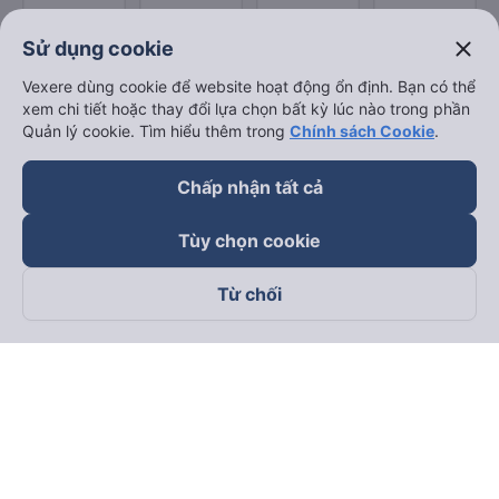
close
Sử dụng cookie
Vexere dùng cookie để website hoạt động ổn định. Bạn có thể
xem chi tiết hoặc thay đổi lựa chọn bất kỳ lúc nào trong phần
Quản lý cookie. Tìm hiểu thêm trong
Chính sách Cookie
.
Chấp nhận tất cả
Tùy chọn cookie
Từ chối
Theo dõi chúng tôi trên
Facebook
Tiktok
Youtube
Công ty TNHH Thương Mại Dịch Vụ Vexere
Địa chỉ đăng ký kinh doanh: 8C Chữ Đồng Tử, Phường Tân
Sơn Nhất, TP. Hồ Chí Minh, Việt Nam