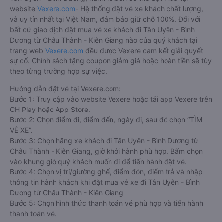
website
Vexere.com
- Hệ thống đặt vé xe khách chất lượng,
và uy tín nhất tại Việt Nam, đảm bảo giữ chỗ 100%. Đối với
bất cứ giao dịch đặt mua vé xe khách đi Tân Uyên - Bình
Dương từ Châu Thành - Kiên Giang nào của quý khách tại
trang web
Vexere.com
đều được Vexere cam kết giải quyết
sự cố. Chính sách tặng coupon giảm giá hoặc hoàn tiền sẽ tùy
theo từng trường hợp sự việc.
Hướng dẫn đặt vé tại Vexere.com:
Bước 1: Truy cập vào website Vexere hoặc tải app Vexere trên
CH Play hoặc App Store.
Bước 2: Chọn điểm đi, điểm đến, ngày đi, sau đó chọn “TÌM
VÉ XE”.
Bước 3: Chọn hãng xe khách đi Tân Uyên - Bình Dương từ
Châu Thành - Kiên Giang, giờ khởi hành phù hợp. Bấm chọn
vào khung giờ quý khách muốn đi để tiến hành đặt vé.
Bước 4: Chọn vị trí/giường ghế, điểm đón, điểm trả và nhập
thông tin hành khách khi đặt mua vé xe đi Tân Uyên - Bình
Dương từ Châu Thành - Kiên Giang
Bước 5: Chọn hình thức thanh toán vé phù hợp và tiến hành
thanh toán vé.