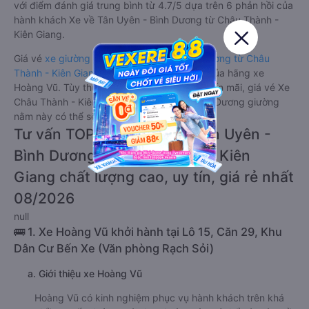
với điểm đánh giá trung bình từ 4.7/5 dựa trên 6 phản hồi của
hành khách Xe về Tân Uyên - Bình Dương từ Châu Thành -
Kiên Giang.
Giá vé
xe giường nằm đi Tân Uyên - Bình Dương từ Châu
Thành - Kiên Giang
rẻ nhất là 300000VND của hãng xe
Hoàng Vũ. Tùy thuộc vào chương trình khuyến mãi, giá vé Xe
Châu Thành - Kiên Giang đi Tân Uyên - Bình Dương giường
nằm này có thể sẽ rẻ hơn.
Tư vấn TOP 1 xe khách đi Tân Uyên -
Bình Dương từ Châu Thành - Kiên
Giang chất lượng cao, uy tín, giá rẻ nhất
08/2026
null
🚌 1. Xe Hoàng Vũ khởi hành tại Lô 15, Căn 29, Khu
Dân Cư Bến Xe (Văn phòng Rạch Sỏi)
a. Giới thiệu xe Hoàng Vũ
Hoàng Vũ có kinh nghiệm phục vụ hành khách trên khá