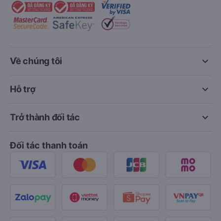
keyboard_arrow_down
Về chúng tôi
keyboard_arrow_down
Hỗ trợ
keyboard_arrow_down
Trở thành đối tác
Đối tác thanh toán