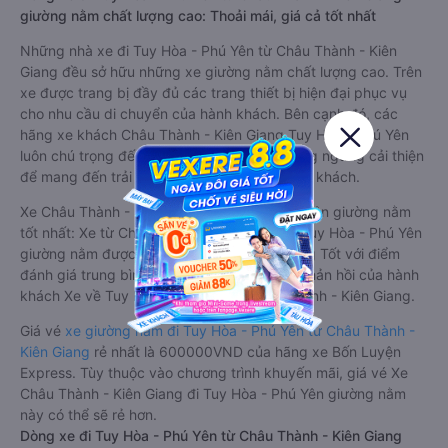
giường nằm chất lượng cao: Thoải mái, giá cả tốt nhất
Những nhà xe đi Tuy Hòa - Phú Yên từ Châu Thành - Kiên
Giang đều sở hữu những xe giường nằm chất lượng cao. Trên
xe được trang bị đầy đủ các trang thiết bị hiện đại phục vụ
cho nhu cầu di chuyển của hành khách. Bên cạnh đó, các
hãng xe khách Châu Thành - Kiên Giang Tuy Hòa - Phú Yên
luôn chú trọng đến chất lượng dịch vụ, không ngừng cải thiện
để mang đến trải nghiệm hoàn hảo cho hành khách.
Xe Châu Thành - Kiên Giang Tuy Hòa - Phú Yên giường nằm
tốt nhất: Xe từ Châu Thành - Kiên Giang đi Tuy Hòa - Phú Yên
giường nằm được đánh giá chung chất lượng Tốt với điểm
đánh giá trung bình từ 4.2/5 dựa trên 547 phản hồi của hành
khách Xe về Tuy Hòa - Phú Yên từ Châu Thành - Kiên Giang.
Giá vé
xe giường nằm đi Tuy Hòa - Phú Yên từ Châu Thành -
Kiên Giang
rẻ nhất là 600000VND của hãng xe Bốn Luyện
Express. Tùy thuộc vào chương trình khuyến mãi, giá vé Xe
Châu Thành - Kiên Giang đi Tuy Hòa - Phú Yên giường nằm
này có thể sẽ rẻ hơn.
Dòng xe đi Tuy Hòa - Phú Yên từ Châu Thành - Kiên Giang