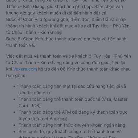
Thành - Kiên Giang, giờ khởi hành phù hợp. Bấm chọn vào
khung giờ quý khách muốn đi để tiến hành đặt vé.
Bước 4: Chọn vị trí/giường ghế, điểm đón, điểm trả và nhập
thông tin hành khách khi đặt mua vé xe đi Tuy Hòa - Phú Yên
từ Châu Thành - Kiên Giang
Bước 5: Chọn hình thức thanh toán vé phù hợp và tiến hành
thanh toán vé.
Việc đặt mua và thanh toán vé xe khách đi Tuy Hòa - Phú Yên
từ Châu Thành - Kiên Giang cũng vô cùng đơn giản, tiện lợi
khi
Vexere.com
hỗ trợ đến 06 hình thức thanh toán khác nhau
bao gồm:
Thanh toán bằng tiền mặt tại các cửa hàng tiện lợi và
siêu thị gần nhà.
Thanh toán bằng thẻ thanh toán quốc tế (Visa, Master
Card, JCB).
Thanh toán bằng thẻ ATM đã đăng ký thanh toán trực
tuyến (Internet Banking).
Thanh toán bằng hình thức chuyển khoản ngân hàng.
Bên cạnh đó, quý khách cũng có thể thanh toán vé
thông qua các ví Momo, ZaloPay, AirPay, VNPay,…