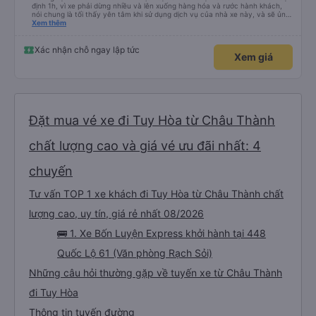
định 1h, vì xe phải dừng nhiều và lên xuống hàng hóa và rước hành khách,
nói chung là tối thấy yên tâm khi sử dụng dịch vụ của nhà xe này, và sẽ ủng
hộ và giới thiệu cho người thân sử dụng dịch vụ của nhà xe này
Xem thêm
Xác nhận chỗ ngay lập tức
Xem giá
Đặt mua vé xe đi Tuy Hòa từ Châu Thành
chất lượng cao và giá vé ưu đãi nhất: 4
chuyến
Tư vấn TOP 1 xe khách đi Tuy Hòa từ Châu Thành chất
lượng cao, uy tín, giá rẻ nhất 08/2026
🚌 1. Xe Bốn Luyện Express khởi hành tại 448
Quốc Lộ 61 (Văn phòng Rạch Sỏi)
Những câu hỏi thường gặp về tuyến xe từ Châu Thành
đi Tuy Hòa
Thông tin tuyến đường