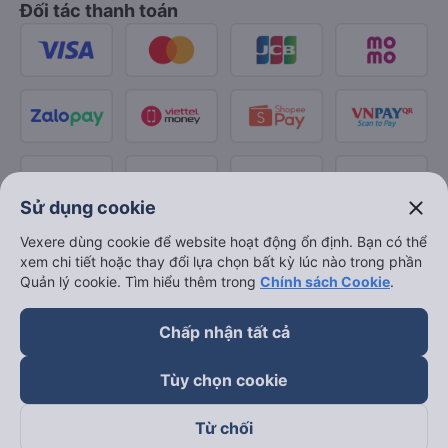
Đối tác thanh toán
close
Sử dụng cookie
Vexere dùng cookie để website hoạt động ổn định. Bạn có thể
xem chi tiết hoặc thay đổi lựa chọn bất kỳ lúc nào trong phần
Quản lý cookie. Tìm hiểu thêm trong
Chính sách Cookie
.
Chấp nhận tất cả
Tùy chọn cookie
Từ chối