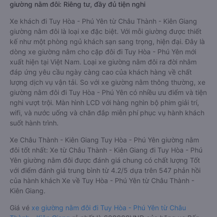
giường nằm đôi: Riêng tư, đầy đủ tiện nghi
Xe khách đi Tuy Hòa - Phú Yên từ Châu Thành - Kiên Giang
giường nằm đôi là loại xe đặc biệt. Với mỗi giường được thiết
kế như một phòng ngủ khách sạn sang trọng, hiện đại. Đây là
dòng xe giường nằm cho cặp đôi đi Tuy Hòa - Phú Yên mới
xuất hiện tại Việt Nam. Loại xe giường nằm đôi ra đời nhằm
đáp ứng yêu cầu ngày càng cao của khách hàng về chất
lượng dịch vụ vận tải. So với xe giường nằm thông thường, xe
giường nằm đôi đi Tuy Hòa - Phú Yên có nhiều ưu điểm và tiện
nghi vượt trội. Màn hình LCD với hàng nghìn bộ phim giải trí,
wifi, và nước uống và chăn đắp miễn phí phục vụ hành khách
suốt hành trình.
Xe Châu Thành - Kiên Giang Tuy Hòa - Phú Yên giường nằm
đôi tốt nhất: Xe từ Châu Thành - Kiên Giang đi Tuy Hòa - Phú
Yên giường nằm đôi được đánh giá chung có chất lượng Tốt
với điểm đánh giá trung bình từ 4.2/5 dựa trên 547 phản hồi
của hành khách Xe về Tuy Hòa - Phú Yên từ Châu Thành -
Kiên Giang.
Giá vé
xe giường nằm đôi đi Tuy Hòa - Phú Yên từ Châu