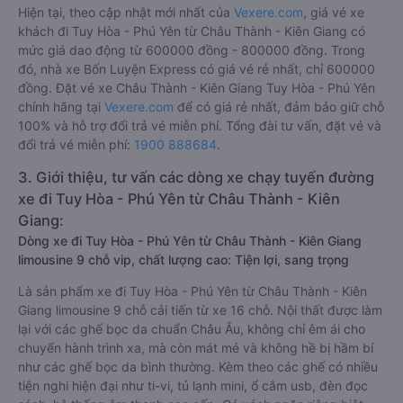
Hiện tại, theo cập nhật mới nhất của
Vexere.com
, giá vé xe
khách đi Tuy Hòa - Phú Yên từ Châu Thành - Kiên Giang có
mức giá dao động từ 600000 đồng - 800000 đồng. Trong
đó, nhà xe Bốn Luyện Express có giá vé rẻ nhất, chỉ 600000
đồng. Đặt vé xe Châu Thành - Kiên Giang Tuy Hòa - Phú Yên
chính hãng tại
Vexere.com
để có giá rẻ nhất, đảm bảo giữ chỗ
100% và hỗ trợ đổi trả vé miễn phí. Tổng đài tư vấn, đặt vé và
đổi trả vé miễn phí:
1900 888684
.
3. Giới thiệu, tư vấn các dòng xe chạy tuyến đường
xe đi Tuy Hòa - Phú Yên từ Châu Thành - Kiên
Giang:
Dòng xe đi Tuy Hòa - Phú Yên từ Châu Thành - Kiên Giang
limousine 9 chỗ vip, chất lượng cao: Tiện lợi, sang trọng
Là sản phẩm xe đi Tuy Hòa - Phú Yên từ Châu Thành - Kiên
Giang limousine 9 chỗ cải tiến từ xe 16 chỗ. Nội thất được làm
lại với các ghế bọc da chuẩn Châu Âu, không chỉ êm ái cho
chuyến hành trình xa, mà còn mát mẻ và không hề bị hầm bí
như các ghế bọc da bình thường. Kèm theo các ghế có nhiều
tiện nghi hiện đại như ti-vi, tủ lạnh mini, ổ cắm usb, đèn đọc