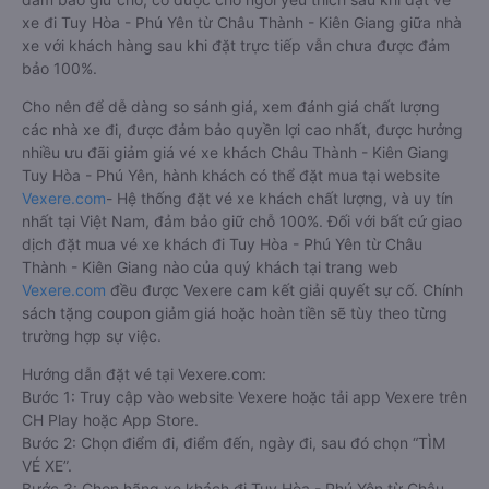
xe đi Tuy Hòa - Phú Yên từ Châu Thành - Kiên Giang giữa nhà
xe với khách hàng sau khi đặt trực tiếp vẫn chưa được đảm
bảo 100%.
Cho nên để dễ dàng so sánh giá, xem đánh giá chất lượng
các nhà xe đi, được đảm bảo quyền lợi cao nhất, được hưởng
nhiều ưu đãi giảm giá vé xe khách Châu Thành - Kiên Giang
Tuy Hòa - Phú Yên, hành khách có thể đặt mua tại website
Vexere.com
- Hệ thống đặt vé xe khách chất lượng, và uy tín
nhất tại Việt Nam, đảm bảo giữ chỗ 100%. Đối với bất cứ giao
dịch đặt mua vé xe khách đi Tuy Hòa - Phú Yên từ Châu
Thành - Kiên Giang nào của quý khách tại trang web
Vexere.com
đều được Vexere cam kết giải quyết sự cố. Chính
sách tặng coupon giảm giá hoặc hoàn tiền sẽ tùy theo từng
trường hợp sự việc.
Hướng dẫn đặt vé tại Vexere.com:
Bước 1: Truy cập vào website Vexere hoặc tải app Vexere trên
CH Play hoặc App Store.
Bước 2: Chọn điểm đi, điểm đến, ngày đi, sau đó chọn “TÌM
VÉ XE”.
Bước 3: Chọn hãng xe khách đi Tuy Hòa - Phú Yên từ Châu