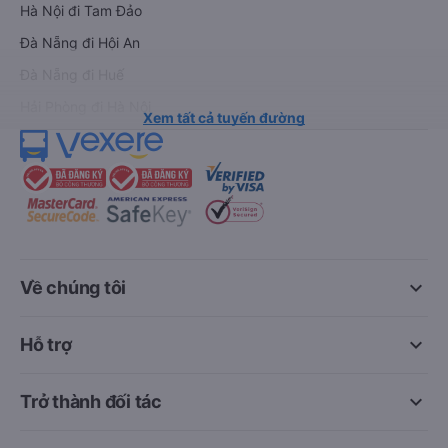
Hà Nội đi Tam Đảo
Đà Nẵng đi Hội An
Đà Nẵng đi Huế
Hải Phòng đi Hà Nội
Xem tất cả tuyến đường
keyboard_arrow_down
Về chúng tôi
keyboard_arrow_down
Hỗ trợ
keyboard_arrow_down
Trở thành đối tác