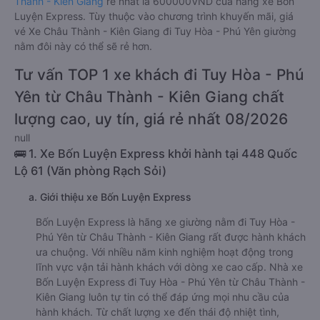
Thành - Kiên Giang
rẻ nhất là 600000VND của hãng xe Bốn
Luyện Express. Tùy thuộc vào chương trình khuyến mãi, giá
vé Xe Châu Thành - Kiên Giang đi Tuy Hòa - Phú Yên giường
nằm đôi này có thể sẽ rẻ hơn.
Tư vấn TOP 1 xe khách đi Tuy Hòa - Phú
Yên từ Châu Thành - Kiên Giang chất
lượng cao, uy tín, giá rẻ nhất 08/2026
null
🚌 1. Xe Bốn Luyện Express khởi hành tại 448 Quốc
Lộ 61 (Văn phòng Rạch Sỏi)
a. Giới thiệu xe Bốn Luyện Express
Bốn Luyện Express là hãng xe giường nằm đi Tuy Hòa -
Phú Yên từ Châu Thành - Kiên Giang rất được hành khách
ưa chuộng. Với nhiều năm kinh nghiệm hoạt động trong
lĩnh vực vận tải hành khách với dòng xe cao cấp. Nhà xe
Bốn Luyện Express đi Tuy Hòa - Phú Yên từ Châu Thành -
Kiên Giang luôn tự tin có thể đáp ứng mọi nhu cầu của
hành khách. Từ chất lượng xe đến thái độ nhiệt tình,