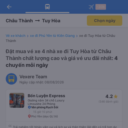
arrow_back
Tải app Vexere ngay!
Tải app Vexere
-30k
Mở app
Mở app
Nhận ưu đãi thành viên độc
-30k/ghế khi đặt vé máy bay qua
quyền
app
Châu Thành
Tuy Hòa
Chọn ngày
Vé xe khách
xe đi Phú Yên từ Kiên Giang
xe đi Tuy Hòa từ Châu
Thành
Đặt mua vé xe 4 nhà xe đi Tuy Hòa từ Châu
Thành chất lượng cao và giá vé ưu đãi nhất
: 4
chuyến mỗi ngày
Vexere Team
Ngày cập nhật: 08/08/2026
Bốn Luyện Express
4.2
Giường nằm 34 chỗ Luxury
(546 đánh giá)
Limousine 24 Phòng
Văn phòng Rạch Sỏi
15 giờ 10 phút
Phú Yên (dọc QL1A)
Trải nghiệm tốt Nhân viên vui vẻ lịch sự và thân thiện Giờ đến có trễ hơn dự