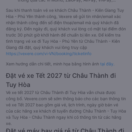
Sau khi thanh toán vé xe khách Châu Thành - Kiên Giang Tuy
Hòa - Phú Yên thành công, Vexere sẽ gửi tin nhắn/email xác
nhận thành công đến số điện thoại/email mà quý khách đã
đăng ký. Đến ngày đi, quý khách vui lòng có mặt tại điểm đón
trước 30 phút giờ khởi hành để chuẩn bị lên xe. Để kiểm tra
tình trạng vé xe đi Tuy Hòa - Phú Yên từ Châu Thành - Kiên
Giang đã đặt, quý khách vui lòng truy cập
https://vexere.com/vi-VN/booking/ticketinfo
Xem hướng dẫn chi tiết, minh họa bằng hình ảnh
tại đây.
Đặt vé xe Tết 2027 từ Châu Thành đi
Tuy Hòa
Vé xe tết 2027 từ Châu Thành đi Tuy Hòa vẫn chưa được
công bố. Vexere.com sẽ sớm thông báo cho các bạn thông tin
vé xe Tết 2027 bao gồm giá vé, lịch trình, ngày giờ bán vé
của các hãng xe khách đi tuyến đường Châu Thành - Tuy Hòa
và Tuy Hòa - Châu Thành ngay khi có thông tin từ các hãng
xe.
Đặt vé máy bay giá rẻ từ Châu Thành đi