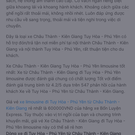
sách, hệ thống âm thanh cao cấp. Có vách ngăn riêng biệt
giữa khoang lái và khoang hành khách. Khoảng cách giữa các
ghế ngồi rất thoải mái, không nhồi nhét. Luôn đáp ứng được
nhu cầu về sang trọng, thoải mái và tiện nghi trong việc di
chuyển.
Đây là loại xe Châu Thành - Kiên Giang Tuy Hòa - Phú Yên có
hỗ trợ đón/trả tận nơi miễn phí tại nội thành Châu Thành - Kiên
Giang và nội thành Tuy Hòa - Phú Yên, rất thuận tiện cho du
khách.
Xe Châu Thành - Kiên Giang Tuy Hòa - Phú Yên limousine tốt
nhất: Xe từ Châu Thành - Kiên Giang đi Tuy Hòa - Phú Yên
limousine được đánh giá chung có chất lượng Tốt với điểm
đánh giá trung bình từ 4.2/5 dựa trên 547 phản hồi của hành
khách Xe về Tuy Hòa - Phú Yên từ Châu Thành - Kiên Giang.
Giá vé
xe limousine đi Tuy Hòa - Phú Yên từ Châu Thành -
Kiên Giang
rẻ nhất là 600000VND của hãng xe Bốn Luyện
Express. Tùy thuộc vào vị trí ngồi của bạn và chương trình
khuyến mãi, giá vé Xe Châu Thành - Kiên Giang đi Tuy Hòa -
Phú Yên limousine này có thể sẽ rẻ hơn
Dòng xe đi Tuy Hòa - Phú Yên từ Châu Thành - Kiên Giang