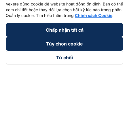
Vexere dùng cookie để website hoạt động ổn định. Bạn có thể
xem chi tiết hoặc thay đổi lựa chọn bất kỳ lúc nào trong phần
Quản lý cookie. Tìm hiểu thêm trong
Chính sách Cookie
.
Chấp nhận tất cả
Tùy chọn cookie
Từ chối
Theo dõi chúng tôi trên
Facebook
Tiktok
Youtube
Công ty TNHH Thương Mại Dịch Vụ Vexere
Địa chỉ đăng ký kinh doanh: 8C Chữ Đồng Tử, Phường Tân
Sơn Nhất, TP. Hồ Chí Minh, Việt Nam
Địa chỉ
:
Lầu 2, toà nhà H3 Circo Hoàng Diệu, 384 Hoàng Diệu,
Phường Khánh Hội, TP Hồ Chí Minh, Việt Nam
Tầng 3, toà nhà 101 Láng Hạ, 101 Láng Hạ, Phường Láng, TP.