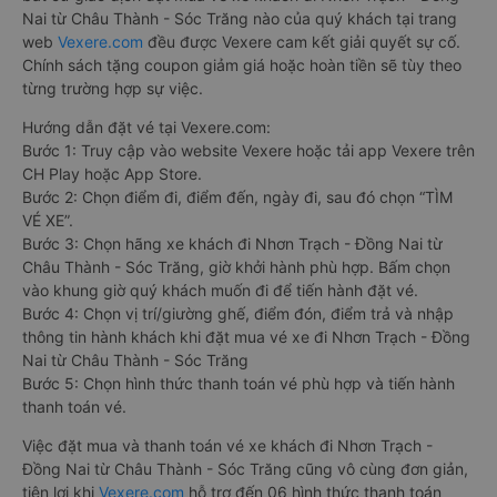
Nai từ Châu Thành - Sóc Trăng nào của quý khách tại trang
web
Vexere.com
đều được Vexere cam kết giải quyết sự cố.
Chính sách tặng coupon giảm giá hoặc hoàn tiền sẽ tùy theo
từng trường hợp sự việc.
Hướng dẫn đặt vé tại Vexere.com:
Bước 1: Truy cập vào website Vexere hoặc tải app Vexere trên
CH Play hoặc App Store.
Bước 2: Chọn điểm đi, điểm đến, ngày đi, sau đó chọn “TÌM
VÉ XE”.
Bước 3: Chọn hãng xe khách đi Nhơn Trạch - Đồng Nai từ
Châu Thành - Sóc Trăng, giờ khởi hành phù hợp. Bấm chọn
vào khung giờ quý khách muốn đi để tiến hành đặt vé.
Bước 4: Chọn vị trí/giường ghế, điểm đón, điểm trả và nhập
thông tin hành khách khi đặt mua vé xe đi Nhơn Trạch - Đồng
Nai từ Châu Thành - Sóc Trăng
Bước 5: Chọn hình thức thanh toán vé phù hợp và tiến hành
thanh toán vé.
Việc đặt mua và thanh toán vé xe khách đi Nhơn Trạch -
Đồng Nai từ Châu Thành - Sóc Trăng cũng vô cùng đơn giản,
tiện lợi khi
Vexere.com
hỗ trợ đến 06 hình thức thanh toán