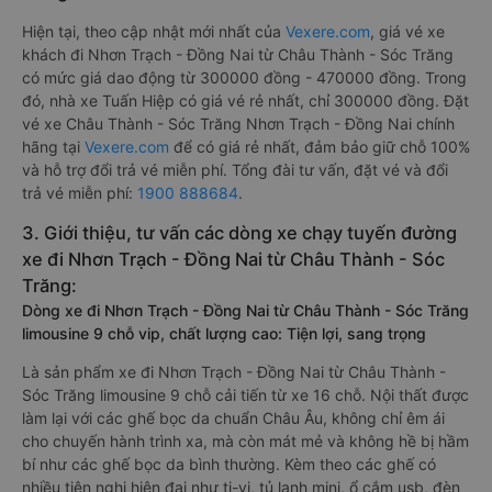
Hiện tại, theo cập nhật mới nhất của
Vexere.com
, giá vé xe
khách đi Nhơn Trạch - Đồng Nai từ Châu Thành - Sóc Trăng
có mức giá dao động từ 300000 đồng - 470000 đồng. Trong
đó, nhà xe Tuấn Hiệp có giá vé rẻ nhất, chỉ 300000 đồng. Đặt
vé xe Châu Thành - Sóc Trăng Nhơn Trạch - Đồng Nai chính
hãng tại
Vexere.com
để có giá rẻ nhất, đảm bảo giữ chỗ 100%
và hỗ trợ đổi trả vé miễn phí. Tổng đài tư vấn, đặt vé và đổi
trả vé miễn phí:
1900 888684
.
3. Giới thiệu, tư vấn các dòng xe chạy tuyến đường
xe đi Nhơn Trạch - Đồng Nai từ Châu Thành - Sóc
Trăng:
Dòng xe đi Nhơn Trạch - Đồng Nai từ Châu Thành - Sóc Trăng
limousine 9 chỗ vip, chất lượng cao: Tiện lợi, sang trọng
Là sản phẩm xe đi Nhơn Trạch - Đồng Nai từ Châu Thành -
Sóc Trăng limousine 9 chỗ cải tiến từ xe 16 chỗ. Nội thất được
làm lại với các ghế bọc da chuẩn Châu Âu, không chỉ êm ái
cho chuyến hành trình xa, mà còn mát mẻ và không hề bị hầm
bí như các ghế bọc da bình thường. Kèm theo các ghế có
nhiều tiện nghi hiện đại như ti-vi, tủ lạnh mini, ổ cắm usb, đèn