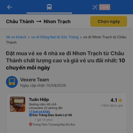
arrow_back
Tải app Vexere ngay!
Tải app Vexere
-30k
Mở app
Mở app
Nhận ưu đãi thành viên độc
-30k/ghế khi đặt vé máy bay qua
quyền
app
Châu Thành
Nhơn Trạch
Chọn ngày
Vé xe khách
xe đi Đồng Nai từ Sóc Trăng
xe đi Nhơn Trạch từ Châu
Thành
Đặt mua vé xe 4 nhà xe đi Nhơn Trạch từ Châu
Thành chất lượng cao và giá vé ưu đãi nhất
: 10
chuyến mỗi ngày
Vexere Team
Ngày cập nhật: 10/08/2026
Tuấn Hiệp
4.1
Giường nằm 40 chỗ
(1660 đánh giá)
Limousine 22 phòng đôi
+1 loại xe khác
Sóc Trăng (Dọc Quốc Lộ 1A)
7 giờ 10 phút
Trung Tâm Thương Mại Bà Rịa