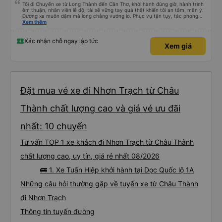
Tôi đi Chuyến xe từ Long Thành đến Cần Thơ, khởi hành đúng giờ, hành trình
êm thuận, nhân viên lễ độ, tài xế vững tay quả thật khiến tôi an tâm, mãn ý.
Đường xa muôn dặm mà lòng chẳng vướng lo. Phục vụ tận tụy, tác phong
nghiêm cẩn, hiếm thấy giữa thời buổi kim tiền vội vã. Xã hội loạn đạo. Xin gửi
Xem thêm
lời tán dương chân thành, kính chúc nhà xe ngày một hưng thịnh, vạn lộ bình
an.”
Xác nhận chỗ ngay lập tức
Xem giá
Đặt mua vé xe đi Nhơn Trạch từ Châu
Thành chất lượng cao và giá vé ưu đãi
nhất: 10 chuyến
Tư vấn TOP 1 xe khách đi Nhơn Trạch từ Châu Thành
chất lượng cao, uy tín, giá rẻ nhất 08/2026
🚌 1. Xe Tuấn Hiệp khởi hành tại Dọc Quốc lộ 1A
Những câu hỏi thường gặp về tuyến xe từ Châu Thành
đi Nhơn Trạch
Thông tin tuyến đường