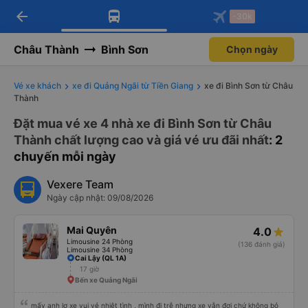
arrow_back
Tải app Vexere ngay!
Tải app Vexere
-30k
Mở app
Mở app
Nhận ưu đãi thành viên độc
-30k/ghế khi đặt vé máy bay qua
quyền
app
Châu Thành
Bình Sơn
Chọn ngày
Vé xe khách
xe đi Quảng Ngãi từ Tiền Giang
xe đi Bình Sơn từ Châu
Thành
Đặt mua vé xe 4 nhà xe đi Bình Sơn từ Châu
Thành chất lượng cao và giá vé ưu đãi nhất
: 2
chuyến mỗi ngày
Vexere Team
Ngày cập nhật: 09/08/2026
Mai Quyên
4.0
Limousine 24 Phòng
(136 đánh giá)
Limousine 34 Phòng
Cai Lậy (QL 1A)
17 giờ
Bến xe Quảng Ngãi
mấy anh lơ xe vui vẻ nhiệt tình , mình đi trễ nhưng xe vẫn đợi chứ không bỏ