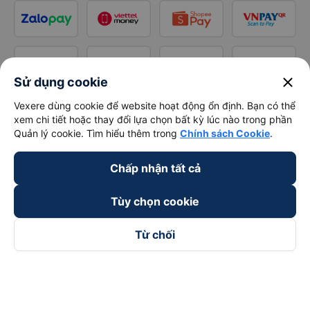
close
Sử dụng cookie
Vexere dùng cookie để website hoạt động ổn định. Bạn có thể
xem chi tiết hoặc thay đổi lựa chọn bất kỳ lúc nào trong phần
Quản lý cookie. Tìm hiểu thêm trong
Chính sách Cookie
.
Chấp nhận tất cả
Tùy chọn cookie
Từ chối
Theo dõi chúng tôi trên
Facebook
Tiktok
Youtube