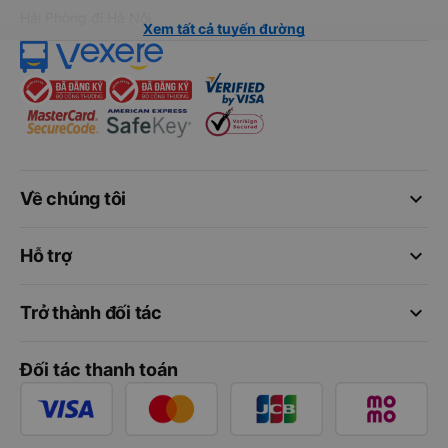
Hải Phòng đi Hà Nội
Xem tất cả tuyến đường
keyboard_arrow_down
Về chúng tôi
keyboard_arrow_down
Hỗ trợ
keyboard_arrow_down
Trở thành đối tác
Đối tác thanh toán