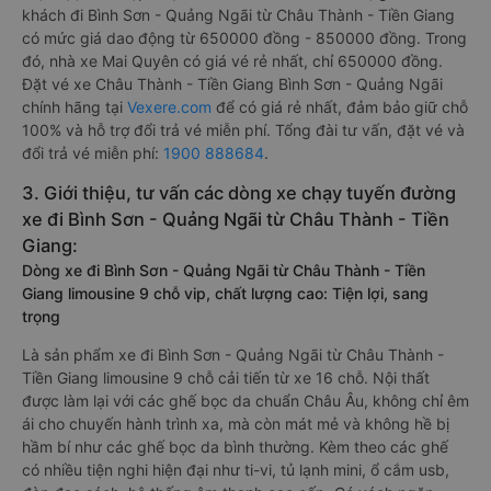
khách đi Bình Sơn - Quảng Ngãi từ Châu Thành - Tiền Giang
có mức giá dao động từ 650000 đồng - 850000 đồng. Trong
đó, nhà xe Mai Quyên có giá vé rẻ nhất, chỉ 650000 đồng.
Đặt vé xe Châu Thành - Tiền Giang Bình Sơn - Quảng Ngãi
chính hãng tại
Vexere.com
để có giá rẻ nhất, đảm bảo giữ chỗ
100% và hỗ trợ đổi trả vé miễn phí. Tổng đài tư vấn, đặt vé và
đổi trả vé miễn phí:
1900 888684
.
3. Giới thiệu, tư vấn các dòng xe chạy tuyến đường
xe đi Bình Sơn - Quảng Ngãi từ Châu Thành - Tiền
Giang:
Dòng xe đi Bình Sơn - Quảng Ngãi từ Châu Thành - Tiền
Giang limousine 9 chỗ vip, chất lượng cao: Tiện lợi, sang
trọng
Là sản phẩm xe đi Bình Sơn - Quảng Ngãi từ Châu Thành -
Tiền Giang limousine 9 chỗ cải tiến từ xe 16 chỗ. Nội thất
được làm lại với các ghế bọc da chuẩn Châu Âu, không chỉ êm
ái cho chuyến hành trình xa, mà còn mát mẻ và không hề bị
hầm bí như các ghế bọc da bình thường. Kèm theo các ghế
có nhiều tiện nghi hiện đại như ti-vi, tủ lạnh mini, ổ cắm usb,