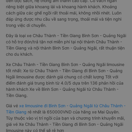
đèn đọc sách, hệ thống âm thanh cao cấp. Có vách ngăn
riêng biệt giữa khoang lái và khoang hành khách. Khoảng
cách giữa các ghế ngồi rất thoải mái, không nhồi nhét. Luôn
đáp ứng được nhu cầu về sang trọng, thoải mái và tiện nghi
trong việc di chuyển.
Đây là loại xe Châu Thành - Tiền Giang Bình Sơn - Quảng Ngãi
có hỗ trợ đón/trả tận nơi miễn phí tại nội thành Châu Thành -
Tiền Giang và nội thành Bình Sơn - Quảng Ngãi, rất thuận tiện
cho du khách.
Xe Châu Thành - Tiền Giang Bình Sơn - Quảng Ngãi limousine
tốt nhất: Xe từ Châu Thành - Tiền Giang đi Bình Sơn - Quảng
Ngãi limousine được đánh giá chung có chất lượng Tốt với
điểm đánh giá trung bình từ 4.0/5 dựa trên 136 phản hồi của
hành khách Xe về Bình Sơn - Quảng Ngãi từ Châu Thành -
Tiền Giang.
Giá vé
xe limousine đi Bình Sơn - Quảng Ngãi từ Châu Thành -
Tiền Giang
rẻ nhất là 650000VND của hãng xe Mai Quyên.
Tùy thuộc vào vị trí ngồi của bạn và chương trình khuyến mãi,
giá vé Xe Châu Thành - Tiền Giang đi Bình Sơn - Quảng Ngãi
limousine này có thể sẽ rẻ hơn