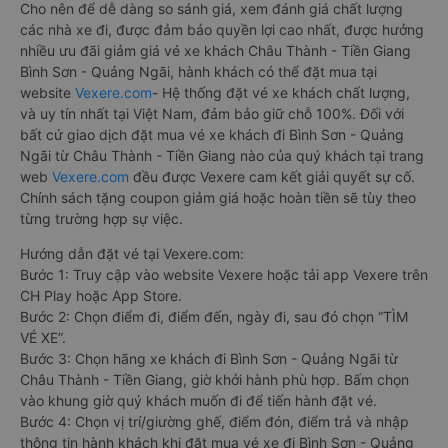
Cho nên để dễ dàng so sánh giá, xem đánh giá chất lượng
các nhà xe đi, được đảm bảo quyền lợi cao nhất, được hưởng
nhiều ưu đãi giảm giá vé xe khách Châu Thành - Tiền Giang
Bình Sơn - Quảng Ngãi, hành khách có thể đặt mua tại
website
Vexere.com
- Hệ thống đặt vé xe khách chất lượng,
và uy tín nhất tại Việt Nam, đảm bảo giữ chỗ 100%. Đối với
bất cứ giao dịch đặt mua vé xe khách đi Bình Sơn - Quảng
Ngãi từ Châu Thành - Tiền Giang nào của quý khách tại trang
web
Vexere.com
đều được Vexere cam kết giải quyết sự cố.
Chính sách tặng coupon giảm giá hoặc hoàn tiền sẽ tùy theo
từng trường hợp sự việc.
Hướng dẫn đặt vé tại Vexere.com:
Bước 1: Truy cập vào website Vexere hoặc tải app Vexere trên
CH Play hoặc App Store.
Bước 2: Chọn điểm đi, điểm đến, ngày đi, sau đó chọn “TÌM
VÉ XE”.
Bước 3: Chọn hãng xe khách đi Bình Sơn - Quảng Ngãi từ
Châu Thành - Tiền Giang, giờ khởi hành phù hợp. Bấm chọn
vào khung giờ quý khách muốn đi để tiến hành đặt vé.
Bước 4: Chọn vị trí/giường ghế, điểm đón, điểm trả và nhập
thông tin hành khách khi đặt mua vé xe đi Bình Sơn - Quảng