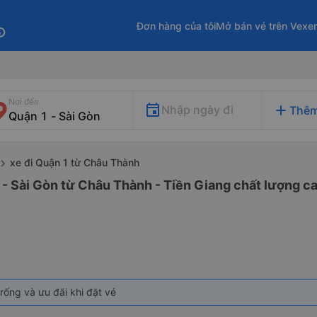
Đơn hàng của tôi
Mở bán vé trên Vexe
fo
Nơi đến
add
Nhập ngày đi
Thêm
xe đi Quận 1 từ Châu Thành
 - Sài Gòn từ Châu Thành - Tiền Giang chất lượng ca
rống và ưu đãi khi đặt vé