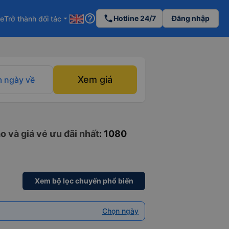
help_outline
phone
Hotline 24/7
Đăng nhập
re
Trở thành đối tác
arrow_drop_down
Xem giá
 ngày về
o và giá vé ưu đãi nhất
: 1080
Xem bộ lọc chuyến phổ biến
Chọn ngày