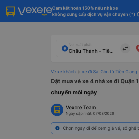
Cam kết hoàn 150% nếu nhà xe

không cung cấp dịch vụ vận chuyển (*)
in
Nơi xuất phát
import_export
Vé xe khách
xe đi Sài Gòn từ Tiền Giang
Đặt mua vé xe 4 nhà xe đi Quận 1
chuyến mỗi ngày
Vexere Team
Ngày cập nhật: 07/08/2026
Chọn ngày đi để xem giá vé, số ghế t
info