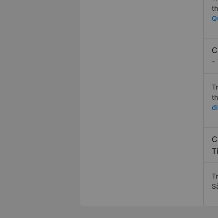
t
Q
C
-
T
t
đ
C
T
T
S