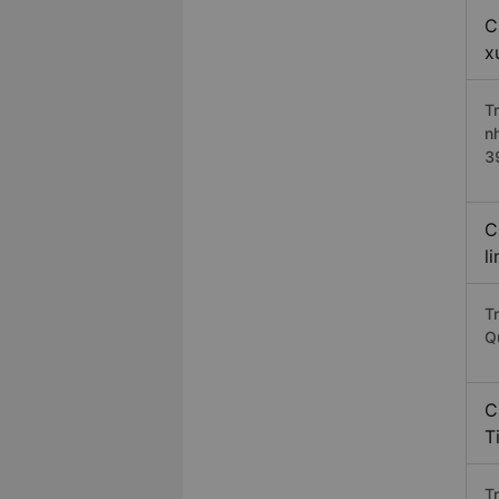
C
x
T
n
3
C
l
T
Q
C
T
T