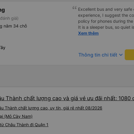
ng
Excellent bus and very safe 
experience, I suggest the 
đánh giá)
policy for phones during the
ng nằm 34 chỗ
It is a sleeper bus, so quiet 
Wi-Fi password clearly insid
Xem thêm
would definitely ride with them again! --------
lượng tốt và tài xế lái xe rấ
Tây
hơn, tôi góp ý nhà xe nên có
keyboard_arrow_down
Thông tin chi tiết
lặng (tắt âm thanh điện tho
phiền hành khách khác ngủ.
mật khẩu Wi-Fi trong xe để
Tôi vẫn sẽ tiếp tục ủng hộ nh
âu Thành chất lượng cao và giá vé ưu đãi nhất: 1080
u Thành chất lượng cao, uy tín, giá rẻ nhất 08/2026
tại (Mỏ Cày Nam)
từ Châu Thành đi Quận 1