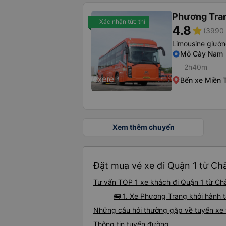
Phương Tra
Xác nhận tức thì
4.8
star
(3990 
Limousine giườ
Mỏ Cày Nam
2h40m
Bến xe Miền 
Xem thêm chuyến
Đặt mua vé xe đi Quận 1 từ Ch
Tư vấn TOP 1 xe khách đi Quận 1 từ Châ
🚌 1. Xe Phương Trang khởi hành 
Những câu hỏi thường gặp về tuyến xe 
Thông tin tuyến đường