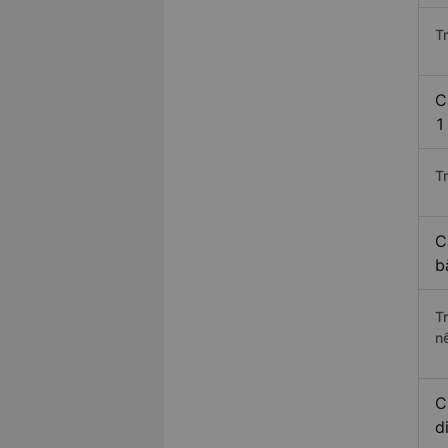
T
C
1
Tr
C
b
T
n
C
d