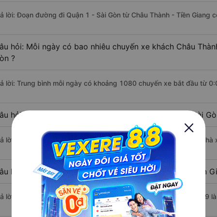
rả lời: Đoạn đường đi Quận 1 - Sài Gòn từ Châu Thành - Tiền Giang 
âu hỏi: Mỗi ngày có bao nhiêu chuyến xe khách Châu Thành
òn ?
rả lời: Trung bình mỗi ngày có khoảng 1080 chuyến xe bắt đầu từ 0
âu hỏi: Nhà xe đi Châu Thành - Tiền Giang Quận 1 - Sài G
rả lời: Chuyến xe có giờ xuất phát sớm nhất vào lúc 0:00 là của nhà
âu hỏi: Nhà xe đi Quận 1 - Sài Gòn từ Châu Thành - Tiền G
rả lời: Chuyến xe có giờ xuất phát trễ (muộn) nhất là vào lúc 23:59 