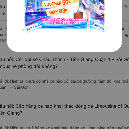
âu hỏi: Review xe đi Quận 1 - Sài Gòn từ Châu Thành - Tiề
uất sắc, cao cấp nhất?
rả lời: Những hãng xe đi Châu Thành - Tiền Giang Quận 1 - Sài Gòn ch
hà xe Phương Trang đi Quận 1 - Sài Gòn từ Châu Thành - Tiền Giang 
952 đánh giá của khách hàng).
âu hỏi: Có loại xe Châu Thành - Tiền Giang Quận 1 - Sài G
imousine phòng đôi không?
rả lời: Hiện tại chưa có nhà xe nào có loại xe giường nằm đôi khai th
uận 1 - Sài Gòn.
âu hỏi: Các hãng xe nào khai thác dòng xe Limousine đi Q
iền Giang?
rả lời: Hiện tại có 1 hãng xe khai thác dòng xe Limousine trên tuyế