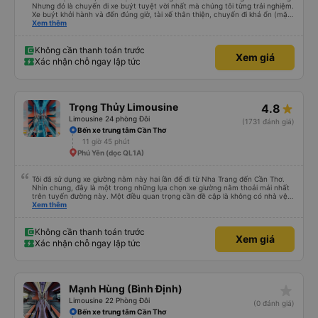
Nhưng đó là chuyến đi xe buýt tuyệt vời nhất mà chúng tôi từng trải nghiệm.
Xe buýt khởi hành và đến đúng giờ, tài xế thân thiện, chuyến đi khá ổn (mặc
dù vẫn hơi xóc, nhưng đó là đặc trưng của Việt Nam ^^), và chỗ ngồi thoải
Xem thêm
mái. Chúng tôi thực sự rất hài lòng.
Không cần thanh toán trước
Xem giá
Xác nhận chỗ ngay lập tức
Trọng Thủy Limousine
4.8
Limousine 24 phòng Đôi
(1731 đánh giá)
Bến xe trung tâm Cần Thơ
11 giờ 45 phút
Phú Yên (dọc QL1A)
Tôi đã sử dụng xe giường nằm này hai lần để đi từ Nha Trang đến Cần Thơ.
Nhìn chung, đây là một trong những lựa chọn xe giường nằm thoải mái nhất
trên tuyến đường này. Một điều quan trọng cần đề cập là không có nhà vệ
sinh trên xe, điều này có thể gây khó chịu trên một hành trình dài xuyên
Xem thêm
đêm. Tuy nhiên, khi có các điểm dừng thường xuyên, chuyến đi vẫn khá
thoải mái. Chuyến đi gần đây nhất của tôi (hôm qua) rất tốt. Mặc dù xe bị
chậm khoảng một tiếng, nhưng công ty đã thông báo trước cho tôi, nên tôi
Không cần thanh toán trước
Xem giá
không gặp vấn đề gì. Xe khá thoải mái, có chăn và hai gối, và các tài xế lịch
Xác nhận chỗ ngay lập tức
sự và thân thiện. Có các điểm dừng nghỉ vào khoảng 4:00 sáng và 9:00
sáng, giúp chuyến đi thoải mái hơn nhiều. Tại điểm dừng cuối cùng, họ thậm
chí còn cung cấp bàn chải đánh răng, đó là một cử chỉ rất chu đáo. Trong
chuyến đi trước của tôi vào tuần trước, không có điểm dừng nghỉ đêm nào
cho đến khoảng 8:00 sáng, điều này khá khó chịu. Có vẻ như lịch trình phụ
star_rate
Mạnh Hùng (Bình Định)
thuộc vào tài xế, và tôi thực sự hy vọng các điểm dừng sẽ được bố trí đều
đặn hơn trong tương lai. Nhìn chung, tôi hài lòng và sẽ tiếp tục sử dụng dịch
Limousine 22 Phòng Đôi
(0 đánh giá)
vụ xe buýt giường nằm của công ty này cho các chuyến công tác, vì đây
Bến xe trung tâm Cần Thơ
vẫn là một trong những lựa chọn xe buýt giường nằm thoải mái nhất trên