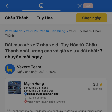
arrow_back
Tải app Vexere ngay!
Tải app Vexere
-30k
Mở app
Mở app
Nhận ưu đãi thành viên độc
-30k/ghế khi đặt vé máy bay qua
quyền
app
Châu Thành
Tuy Hòa
Chọn ngày
Vé xe khách
xe đi Phú Yên từ Tiền Giang
xe đi Tuy Hòa từ Châu
Thành
Đặt mua vé xe 7 nhà xe đi Tuy Hòa từ Châu
Thành chất lượng cao và giá vé ưu đãi nhất
: 7
chuyến mỗi ngày
Vexere Team
Ngày cập nhật: 06/08/2026
Mạnh Hùng
3.1
Limousine 24 Phòng
(381 đánh giá)
Limousine 24 Phòng Đôi
Bến xe trung tâm Cần Thơ
12 giờ 25 phút
Vòng Xoay Thuận Thảo Tuy Hòa
Thành thật mà nói, tôi đã đọc các đánh giá trước đó và chúng tôi hơi lo lắng.