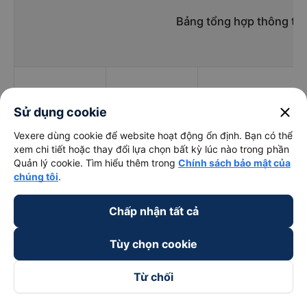
Bảng tổng hợp thông tin
close
Sử dụng cookie
Giờ
Nhà xe
Điểm đi
Vexere dùng cookie để website hoạt động ổn định. Bạn có thể
chạy
xem chi tiết hoặc thay đổi lựa chọn bất kỳ lúc nào trong phần
Quản lý cookie. Tìm hiểu thêm trong
Chính sách bảo mật của
chúng tôi
.
Trọng Thủy
Chấp nhận tất cả
16:00 - 16:00
2
Limousine
Tùy chọn cookie
Mai Quyên
19:00 - 20:30
QL 1A, Cai Lậy, Tiền G
Từ chối
Mạnh Hùng
13:55 - 14:00
2