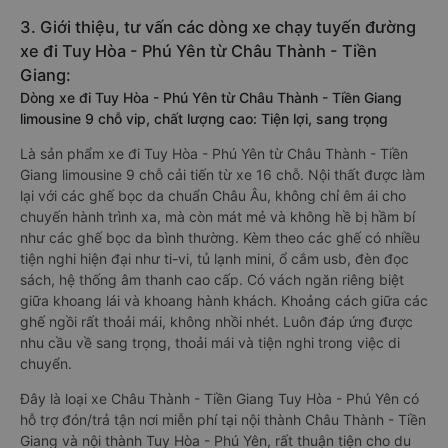
3. Giới thiệu, tư vấn các dòng xe chạy tuyến đường
xe đi Tuy Hòa - Phú Yên từ Châu Thành - Tiền
Giang:
Dòng xe đi Tuy Hòa - Phú Yên từ Châu Thành - Tiền Giang
limousine 9 chỗ vip, chất lượng cao: Tiện lợi, sang trọng
Là sản phẩm xe đi Tuy Hòa - Phú Yên từ Châu Thành - Tiền
Giang limousine 9 chỗ cải tiến từ xe 16 chỗ. Nội thất được làm
lại với các ghế bọc da chuẩn Châu Âu, không chỉ êm ái cho
chuyến hành trình xa, mà còn mát mẻ và không hề bị hầm bí
như các ghế bọc da bình thường. Kèm theo các ghế có nhiều
tiện nghi hiện đại như ti-vi, tủ lạnh mini, ổ cắm usb, đèn đọc
sách, hệ thống âm thanh cao cấp. Có vách ngăn riêng biệt
giữa khoang lái và khoang hành khách. Khoảng cách giữa các
ghế ngồi rất thoải mái, không nhồi nhét. Luôn đáp ứng được
nhu cầu về sang trọng, thoải mái và tiện nghi trong việc di
chuyển.
Đây là loại xe Châu Thành - Tiền Giang Tuy Hòa - Phú Yên có
hỗ trợ đón/trả tận nơi miễn phí tại nội thành Châu Thành - Tiền
Giang và nội thành Tuy Hòa - Phú Yên, rất thuận tiện cho du