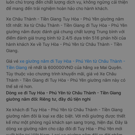
luôn chú trọng đến chất lượng dịch vụ, không ngừng cải thiện
để mang đến trải nghiệm hoàn hảo cho hành khách.
Xe Châu Thành - Tiền Giang Tuy Hòa - Phú Yên giường nằm
tốt nhất: Xe từ Châu Thành - Tiền Giang đi Tuy Hòa - Phú Yên
giường nằm được đánh giá chung chất lượng Trung bình với
điểm đánh giá trung bình từ 2.4/5 dựa trên 516 phản hồi của
hành khách Xe về Tuy Hòa - Phú Yên từ Châu Thành - Tiền
Giang.
Giá vé
xe giường nằm đi Tuy Hòa - Phú Yên từ Châu Thành -
Tiền Giang
rẻ nhất là 600000VND của hãng xe Mai Quyên.
Tùy thuộc vào chương trình khuyến mãi, giá vé Xe Châu
Thành - Tiền Giang đi Tuy Hòa - Phú Yên giường nằm này có
thể sẽ rẻ hơn.
Dòng xe đi Tuy Hòa - Phú Yên từ Châu Thành - Tiền Giang
giường nằm đôi: Riêng tư, đầy đủ tiện nghi
Xe khách đi Tuy Hòa - Phú Yên từ Châu Thành - Tiền Giang
giường nằm đôi là loại xe đặc biệt. Với mỗi giường được thiết
kế như một phòng ngủ khách sạn sang trọng, hiện đại. Đây là
dòng xe giường nằm cho cặp đôi đi Tuy Hòa - Phú Yên mới
xuất hiện tại Việt Nam. Loại xe giường nằm đôi ra đời nhằm