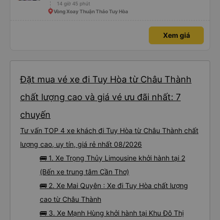
14 giờ 45 phút
tuyến đường này. Tôi thực sự hy vọng rằng trong tương lai các tài xế sẽ
dừng xe thường xuyên theo lịch trình, đặc biệt là vì tôi dự định sẽ đi tuyến
Vòng Xoay Thuận Thảo Tuy Hòa
đường này một lần nữa vào tuần tới.
Xem giá
Đặt mua vé xe đi Tuy Hòa từ Châu Thành
chất lượng cao và giá vé ưu đãi nhất: 7
chuyến
Tư vấn TOP 4 xe khách đi Tuy Hòa từ Châu Thành chất
lượng cao, uy tín, giá rẻ nhất 08/2026
🚌 1. Xe Trọng Thủy Limousine khởi hành tại 2
(Bến xe trung tâm Cần Thơ)
🚌 2. Xe Mai Quyên : Xe đi Tuy Hòa chất lượng
cao từ Châu Thành
🚌 3. Xe Mạnh Hùng khởi hành tại Khu Đô Thị