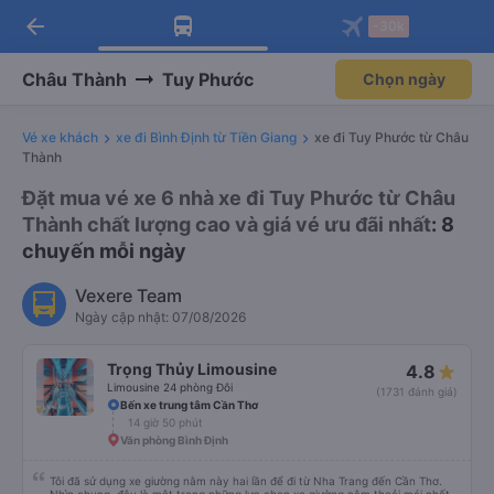
arrow_back
Tải app Vexere ngay!
Tải app Vexere
-30k
Mở app
Mở app
Nhận ưu đãi thành viên độc
-30k/ghế khi đặt vé máy bay qua
quyền
app
Châu Thành
Tuy Phước
Chọn ngày
Vé xe khách
xe đi Bình Định từ Tiền Giang
xe đi Tuy Phước từ Châu
Thành
Đặt mua vé xe 6 nhà xe đi Tuy Phước từ Châu
Thành chất lượng cao và giá vé ưu đãi nhất
: 8
chuyến mỗi ngày
Vexere Team
Ngày cập nhật: 07/08/2026
Trọng Thủy Limousine
4.8
Limousine 24 phòng Đôi
(1731 đánh giá)
Bến xe trung tâm Cần Thơ
14 giờ 50 phút
Văn phòng Bình Định
Tôi đã sử dụng xe giường nằm này hai lần để đi từ Nha Trang đến Cần Thơ.