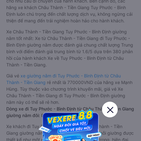
cho nhu cầu di chuyển của hành khách. Bên cạnh đó, các
hãng xe khách Châu Thành - Tiền Giang Tuy Phước - Bình
Định luôn chú trọng đến chất lượng dịch vụ, không ngừng cải
thiện để mang đến trải nghiệm hoàn hảo cho hành khách.
Xe Châu Thành - Tiền Giang Tuy Phước - Bình Định giường
nằm tốt nhất: Xe từ Châu Thành - Tiền Giang đi Tuy Phước -
Bình Định giường nằm được đánh giá chung chất lượng Trung
bình với điểm đánh giá trung bình từ 1.6/5 dựa trên 380 phản
hồi của hành khách Xe về Tuy Phước - Bình Định từ Châu
Thành - Tiền Giang.
Giá vé
xe giường nằm đi Tuy Phước - Bình Định từ Châu
Thành - Tiền Giang
rẻ nhất là 770000VND của hãng xe Mạnh
Hùng. Tùy thuộc vào chương trình khuyến mãi, giá vé Xe
Châu Thành - Tiền Giang đi Tuy Phước - Bình Định giường
nằm này có thể sẽ rẻ hơn.
Dòng xe đi Tuy Phước - Bình Định từ Châu Thành - Tiền Giang
giường nằm đôi: Riêng tư, đầy đủ tiện nghi
Xe khách đi Tuy Phước - Bình Định từ Châu Thành - Tiền
Giang giường nằm đôi là loại xe đặc biệt. Với mỗi giường được
thiết kế như một phòng ngủ khách sạn sang trọng, hiện đại.