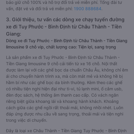
bảo giữ chỗ 100% và hỗ trợ đổi trả vé miễn phí. Tổng đài tư
vấn, đặt vé và đổi trả vé miễn phí:
1900 888684
.
3. Giới thiệu, tư vấn các dòng xe chạy tuyến đường
xe đi Tuy Phước - Bình Định từ Châu Thành - Tiền
Giang:
Dòng xe đi Tuy Phước - Bình Định từ Châu Thành - Tiền Giang
limousine 9 chỗ vip, chất lượng cao: Tiện lợi, sang trọng
Là sản phẩm xe đi Tuy Phước - Bình Định từ Châu Thành -
Tiền Giang limousine 9 chỗ cải tiến từ xe 16 chỗ. Nội thất
được làm lại với các ghế bọc da chuẩn Châu Âu, không chỉ êm
ái cho chuyến hành trình xa, mà còn mát mẻ và không hề bị
hầm bí như các ghế bọc da bình thường. Kèm theo các ghế
có nhiều tiện nghi hiện đại như ti-vi, tủ lạnh mini, ổ cắm usb,
đèn đọc sách, hệ thống âm thanh cao cấp. Có vách ngăn
riêng biệt giữa khoang lái và khoang hành khách. Khoảng
cách giữa các ghế ngồi rất thoải mái, không nhồi nhét. Luôn
đáp ứng được nhu cầu về sang trọng, thoải mái và tiện nghi
trong việc di chuyển.
Đây là loại xe Châu Thành - Tiền Giang Tuy Phước - Bình Định