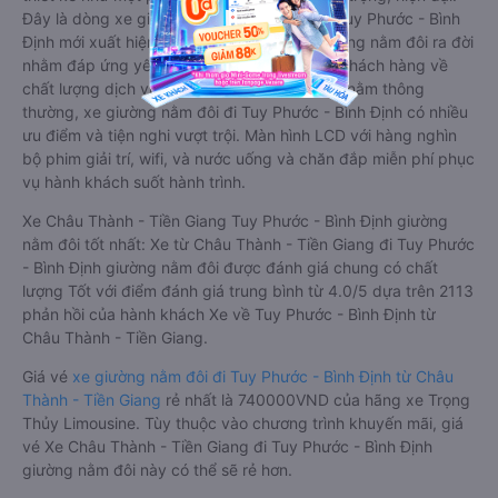
Đây là dòng xe giường nằm cho cặp đôi đi Tuy Phước - Bình
Định mới xuất hiện tại Việt Nam. Loại xe giường nằm đôi ra đời
nhằm đáp ứng yêu cầu ngày càng cao của khách hàng về
chất lượng dịch vụ vận tải. So với xe giường nằm thông
thường, xe giường nằm đôi đi Tuy Phước - Bình Định có nhiều
ưu điểm và tiện nghi vượt trội. Màn hình LCD với hàng nghìn
bộ phim giải trí, wifi, và nước uống và chăn đắp miễn phí phục
vụ hành khách suốt hành trình.
Xe Châu Thành - Tiền Giang Tuy Phước - Bình Định giường
nằm đôi tốt nhất: Xe từ Châu Thành - Tiền Giang đi Tuy Phước
- Bình Định giường nằm đôi được đánh giá chung có chất
lượng Tốt với điểm đánh giá trung bình từ 4.0/5 dựa trên 2113
phản hồi của hành khách Xe về Tuy Phước - Bình Định từ
Châu Thành - Tiền Giang.
Giá vé
xe giường nằm đôi đi Tuy Phước - Bình Định từ Châu
Thành - Tiền Giang
rẻ nhất là 740000VND của hãng xe Trọng
Thủy Limousine. Tùy thuộc vào chương trình khuyến mãi, giá
vé Xe Châu Thành - Tiền Giang đi Tuy Phước - Bình Định
giường nằm đôi này có thể sẽ rẻ hơn.