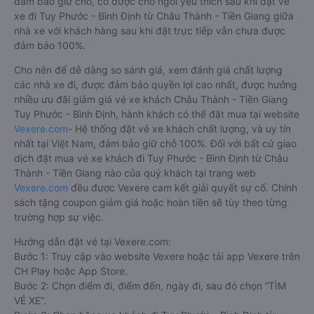
đảm bảo giữ chỗ, có được chỗ ngồi yêu thích sau khi đặt vé
xe đi Tuy Phước - Bình Định từ Châu Thành - Tiền Giang giữa
nhà xe với khách hàng sau khi đặt trực tiếp vẫn chưa được
đảm bảo 100%.
Cho nên để dễ dàng so sánh giá, xem đánh giá chất lượng
các nhà xe đi, được đảm bảo quyền lợi cao nhất, được hưởng
nhiều ưu đãi giảm giá vé xe khách Châu Thành - Tiền Giang
Tuy Phước - Bình Định, hành khách có thể đặt mua tại website
Vexere.com
- Hệ thống đặt vé xe khách chất lượng, và uy tín
nhất tại Việt Nam, đảm bảo giữ chỗ 100%. Đối với bất cứ giao
dịch đặt mua vé xe khách đi Tuy Phước - Bình Định từ Châu
Thành - Tiền Giang nào của quý khách tại trang web
Vexere.com
đều được Vexere cam kết giải quyết sự cố. Chính
sách tặng coupon giảm giá hoặc hoàn tiền sẽ tùy theo từng
trường hợp sự việc.
Hướng dẫn đặt vé tại Vexere.com:
Bước 1: Truy cập vào website Vexere hoặc tải app Vexere trên
CH Play hoặc App Store.
Bước 2: Chọn điểm đi, điểm đến, ngày đi, sau đó chọn “TÌM
VÉ XE”.