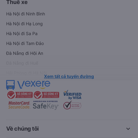
Thuê xe
Hà Nội đi Ninh Bình
Hà Nội đi Hạ Long
Hà Nội đi Sa Pa
Hà Nội đi Tam Đảo
Đà Nẵng đi Hội An
Đà Nẵng đi Huế
Hải Phòng đi Hà Nội
Xem tất cả tuyến đường
keyboard_arrow_down
Về chúng tôi