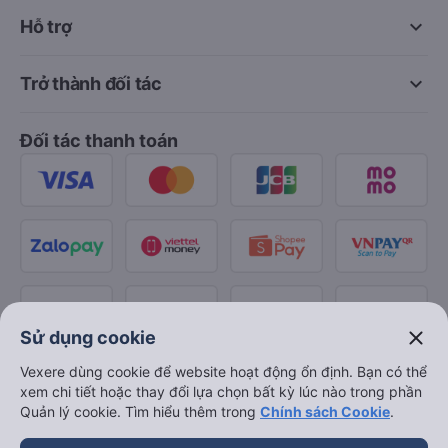
keyboard_arrow_down
Hỗ trợ
keyboard_arrow_down
Trở thành đối tác
Đối tác thanh toán
close
Sử dụng cookie
Vexere dùng cookie để website hoạt động ổn định. Bạn có thể
xem chi tiết hoặc thay đổi lựa chọn bất kỳ lúc nào trong phần
Quản lý cookie. Tìm hiểu thêm trong
Chính sách Cookie
.