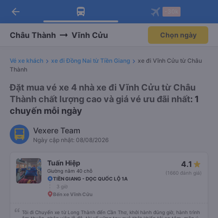
arrow_back
Tải app Vexere ngay!
Tải app Vexere
-30k
Mở app
Mở app
Nhận ưu đãi thành viên độc
-30k/ghế khi đặt vé máy bay qua
quyền
app
Châu Thành
Vĩnh Cửu
Chọn ngày
Vé xe khách
xe đi Đồng Nai từ Tiền Giang
xe đi Vĩnh Cửu từ Châu
Thành
Đặt mua vé xe 4 nhà xe đi Vĩnh Cửu từ Châu
Thành chất lượng cao và giá vé ưu đãi nhất
: 1
chuyến mỗi ngày
Vexere Team
Ngày cập nhật: 08/08/2026
Tuấn Hiệp
4.1
Giường nằm 40 chỗ
(1660 đánh giá)
TIỀN GIANG - DỌC QUỐC LỘ 1A
3 giờ
Bến xe Vĩnh Cửu
Tôi đi Chuyến xe từ Long Thành đến Cần Thơ, khởi hành đúng giờ, hành trình