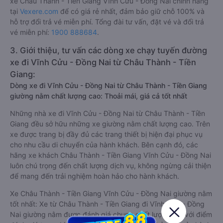
xe Châu Thành - Tiền Giang Vĩnh Cửu - Đồng Nai chính hãng
tại
Vexere.com
để có giá rẻ nhất, đảm bảo giữ chỗ 100% và
hỗ trợ đổi trả vé miễn phí. Tổng đài tư vấn, đặt vé và đổi trả
vé miễn phí:
1900 888684
.
3. Giới thiệu, tư vấn các dòng xe chạy tuyến đường
xe đi Vĩnh Cửu - Đồng Nai từ Châu Thành - Tiền
Giang:
Dòng xe đi Vĩnh Cửu - Đồng Nai từ Châu Thành - Tiền Giang
giường nằm chất lượng cao: Thoải mái, giá cả tốt nhất
Những nhà xe đi Vĩnh Cửu - Đồng Nai từ Châu Thành - Tiền
Giang đều sở hữu những xe giường nằm chất lượng cao. Trên
xe được trang bị đầy đủ các trang thiết bị hiện đại phục vụ
cho nhu cầu di chuyển của hành khách. Bên cạnh đó, các
hãng xe khách Châu Thành - Tiền Giang Vĩnh Cửu - Đồng Nai
luôn chú trọng đến chất lượng dịch vụ, không ngừng cải thiện
để mang đến trải nghiệm hoàn hảo cho hành khách.
Xe Châu Thành - Tiền Giang Vĩnh Cửu - Đồng Nai giường nằm
tốt nhất: Xe từ Châu Thành - Tiền Giang đi Vĩnh Cửu - Đồng
Nai giường nằm được đánh giá chung chất lượng Tốt với điểm