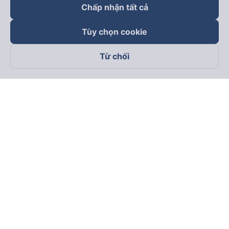
Chấp nhận tất cả
Tùy chọn cookie
Từ chối
Theo dõi chúng tôi trên
Facebook
Tiktok
Youtube
Công ty TNHH Thương Mại Dịch Vụ Vexere
Địa chỉ đăng ký kinh doanh: 8C Chữ Đồng Tử, Phường Tân
Sơn Nhất, TP. Hồ Chí Minh, Việt Nam
Địa chỉ
:
Lầu 2, toà nhà H3 Circo Hoàng Diệu, 384 Hoàng Diệu,
Phường Khánh Hội, TP Hồ Chí Minh, Việt Nam
Tầng 3, toà nhà 101 Láng Hạ, 101 Láng Hạ, Phường Láng, TP.
Hà Nội, Việt Nam
Giấy chứng nhận ĐKKD số 0315133726 do Sở KH và ĐT TP.
Hồ Chí Minh cấp lần đầu ngày 27/6/2018
Bản quyền © 2025 thuộc về Vexere.com