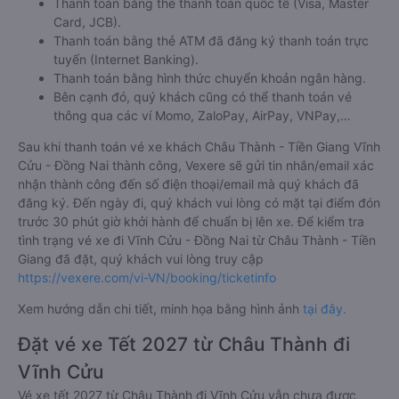
Thanh toán bằng thẻ thanh toán quốc tế (Visa, Master
Card, JCB).
Thanh toán bằng thẻ ATM đã đăng ký thanh toán trực
tuyến (Internet Banking).
Thanh toán bằng hình thức chuyển khoản ngân hàng.
Bên cạnh đó, quý khách cũng có thể thanh toán vé
thông qua các ví Momo, ZaloPay, AirPay, VNPay,…
Sau khi thanh toán vé xe khách Châu Thành - Tiền Giang Vĩnh
Cửu - Đồng Nai thành công, Vexere sẽ gửi tin nhắn/email xác
nhận thành công đến số điện thoại/email mà quý khách đã
đăng ký. Đến ngày đi, quý khách vui lòng có mặt tại điểm đón
trước 30 phút giờ khởi hành để chuẩn bị lên xe. Để kiểm tra
tình trạng vé xe đi Vĩnh Cửu - Đồng Nai từ Châu Thành - Tiền
Giang đã đặt, quý khách vui lòng truy cập
https://vexere.com/vi-VN/booking/ticketinfo
Xem hướng dẫn chi tiết, minh họa bằng hình ảnh
tại đây.
Đặt vé xe Tết 2027 từ Châu Thành đi
Vĩnh Cửu
Vé xe tết 2027 từ Châu Thành đi Vĩnh Cửu vẫn chưa được