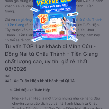
đánh giá trung bình từ 4.1/5 dựa trên 1657 phản hồi của hành
khách Xe về Vĩnh Cửu - Đồng Nai từ Châu Thành - Tiền
Giang.
Giá vé
xe giường nằm đi Vĩnh Cửu - Đồng Nai từ Châu Thành
- Tiền Giang
rẻ nhất là 270000VND của hãng xe Tuấn Hiệp.
Tùy thuộc vào chương trình khuyến mãi, giá vé Xe Châu
Thành - Tiền Giang đi Vĩnh Cửu - Đồng Nai giường nằm này
có thể sẽ rẻ hơn.
Tư vấn TOP 1 xe khách đi Vĩnh Cửu -
Đồng Nai từ Châu Thành - Tiền Giang
chất lượng cao, uy tín, giá rẻ nhất
08/2026
null
🚌 1. Xe Tuấn Hiệp khởi hành tại QL1A
a. Giới thiệu xe Tuấn Hiệp
Nhà xe Tuấn Hiệp là một trong những nhà xe hàng đầu
chuyên cung cấp dịch vụ vận tải hành khách từ Châu
Thành - Tiền Giang đi Vĩnh Cửu - Đồng Nai. Nhà xe được