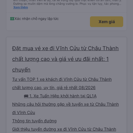
êm thuận, nhân viên lễ độ, tài xế vững tay quả thật khiến tôi an tâm, mãn ý.
Đường xa muôn dặm mà lòng chẳng vướng lo. Phục vụ tận tụy, tác phong
nghiêm cẩn, hiếm thấy giữa thời buổi kim tiền vội vã. Xã hội loạn đạo. Xin gửi
Xem thêm
lời tán dương chân thành, kính chúc nhà xe ngày một hưng thịnh, vạn lộ bình
an.”
Xác nhận chỗ ngay lập tức
Xem giá
Đặt mua vé xe đi Vĩnh Cửu từ Châu Thành
chất lượng cao và giá vé ưu đãi nhất: 1
chuyến
Tư vấn TOP 1 xe khách đi Vĩnh Cửu từ Châu Thành
chất lượng cao, uy tín, giá rẻ nhất 08/2026
🚌 1. Xe Tuấn Hiệp khởi hành tại QL1A
Những câu hỏi thường gặp về tuyến xe từ Châu Thành
đi Vĩnh Cửu
Thông tin tuyến đường
Giới thiệu tuyến đường xe đi Vĩnh Cửu từ Châu Thành