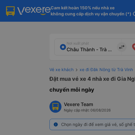
Cam kết hoàn 150% nếu nhà xe

không cung cấp dịch vụ vận chuyển (*)
in
Nơi xuất phát
import_export
Vé xe khách
xe đi Đăk Nông từ Trà Vinh
Đặt mua vé xe 4 nhà xe đi Gia Ng
chuyến mỗi ngày
Vexere Team
Ngày cập nhật: 06/08/2026
Chọn ngày đi để xem giá vé, số ghế t
info