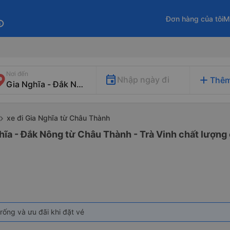
Đơn hàng của tôi
M
fo
Nơi đến
add
Nhập ngày đi
Thêm
xe đi Gia Nghĩa từ Châu Thành
hĩa - Đắk Nông từ Châu Thành - Trà Vinh chất lượng 
rống và ưu đãi khi đặt vé