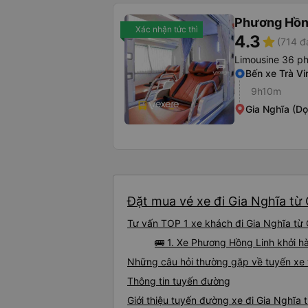
Phương Hồn
Xác nhận tức thì
4.3
star
(714 đ
Limousine 36 p
Bến xe Trà Vi
9h10m
Gia Nghĩa (Dọ
Đặt mua vé xe đi Gia Nghĩa từ
Tư vấn TOP 1 xe khách đi Gia Nghĩa từ 
🚌 1. Xe Phương Hồng Linh khởi h
Những câu hỏi thường gặp về tuyến xe 
Thông tin tuyến đường
Giới thiệu tuyến đường xe đi Gia Nghĩa