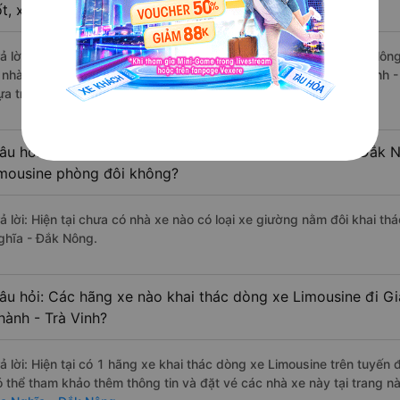
ốt, xuất sắc, cao cấp nhất?
rả lời: Những hãng xe đi Châu Thành - Trà Vinh Gia Nghĩa - Đắk Nông
à nhà xe Phương Hồng Linh đi Gia Nghĩa - Đắk Nông từ Châu Thành - 
ựa trên 711 đánh giá của khách hàng).
âu hỏi: Có loại xe Châu Thành - Trà Vinh Gia Nghĩa - Đắk 
imousine phòng đôi không?
rả lời: Hiện tại chưa có nhà xe nào có loại xe giường nằm đôi khai th
ghĩa - Đắk Nông.
âu hỏi: Các hãng xe nào khai thác dòng xe Limousine đi G
hành - Trà Vinh?
rả lời: Hiện tại có 1 hãng xe khai thác dòng xe Limousine trên tuyế
ó thể tham khảo thêm thông tin và đặt vé các nhà xe này tại trang nà