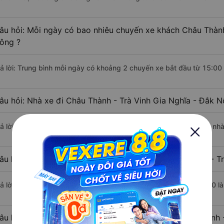
âu hỏi: Mỗi ngày có bao nhiêu chuyến xe khách Châu Thành
ông ?
rả lời: Trung bình mỗi ngày có khoảng 2 chuyến xe bắt đầu từ 15:00
âu hỏi: Nhà xe đi Châu Thành - Trà Vinh Gia Nghĩa - Đắk 
rả lời: Chuyến xe có giờ xuất phát sớm nhất vào lúc 15:00 là của n
âu hỏi: Nhà xe đi Gia Nghĩa - Đắk Nông từ Châu Thành - Tr
rả lời: Chuyến xe có giờ xuất phát trễ (muộn) nhất là vào lúc 17:00 
âu hỏi: Review xe đi Gia Nghĩa - Đắk Nông từ Châu Thành -