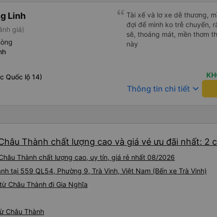
g Linh
Tài xế và lơ xe dễ thương, 
đợi để mình ko trễ chuyến, r
ánh giá)
sẽ, thoáng mát, mền thơm th
hòng
này
nh
KH
c Quốc lộ 14)
keyboard_arrow_down
Thông tin chi tiết
 Châu Thành chất lượng cao và giá vé ưu đãi nhất: 2 
Châu Thành chất lượng cao, uy tín, giá rẻ nhất 08/2026
ành tại 559 QL54, Phường 9, Trà Vinh, Việt Nam (Bến xe Trà Vinh)
từ Châu Thành đi Gia Nghĩa
 từ Châu Thành