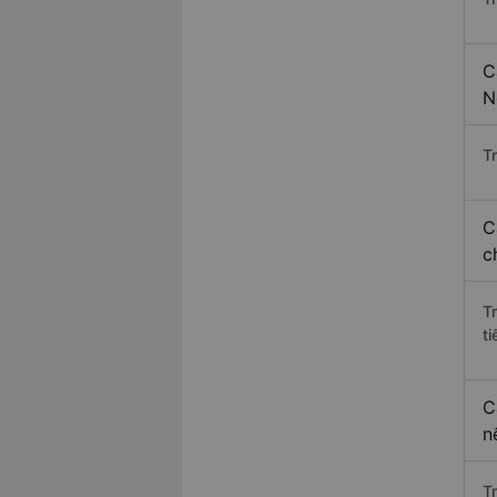
C
N
Tr
C
c
T
ti
C
n
T