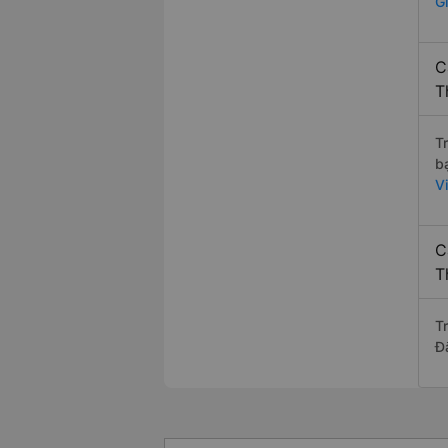
G
C
T
T
b
V
C
T
Tr
Đ