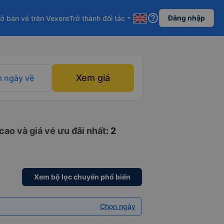
help_outline
Đăng nhập
ở bán vé trên Vexere
Trở thành đối tác
arrow_drop_down
Xem giá
 ngày về
cao và giá vé ưu đãi nhất
: 2
Xem bộ lọc chuyến phổ biến
Chọn ngày