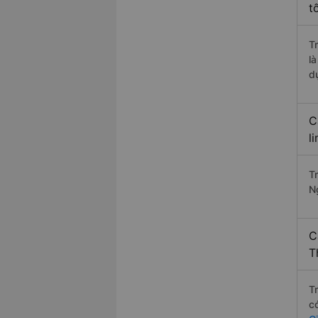
t
T
l
d
C
l
T
N
C
T
T
c