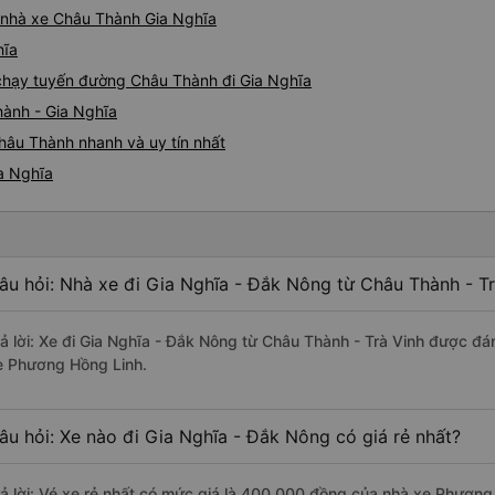
iá nhà xe Châu Thành Gia Nghĩa
hĩa
e chạy tuyến đường Châu Thành đi Gia Nghĩa
hành - Gia Nghĩa
hâu Thành nhanh và uy tín nhất
a Nghĩa
âu hỏi: Nhà xe đi Gia Nghĩa - Đắk Nông từ Châu Thành - Tr
rả lời: Xe đi Gia Nghĩa - Đắk Nông từ Châu Thành - Trà Vinh được đá
e Phương Hồng Linh.
âu hỏi: Xe nào đi Gia Nghĩa - Đắk Nông có giá rẻ nhất?
rả lời: Vé xe rẻ nhất có mức giá là 400.000 đồng của nhà xe Phương