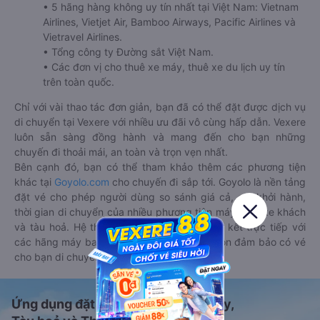
• 5 hãng hàng không uy tín nhất tại Việt Nam: Vietnam
Airlines, Vietjet Air, Bamboo Airways, Pacific Airlines và
Vietravel Airlines.
• Tổng công ty Đường sắt Việt Nam.
• Các đơn vị cho thuê xe máy, thuê xe du lịch uy tín
trên toàn quốc.
Chỉ với vài thao tác đơn giản, bạn đã có thể đặt được dịch vụ
di chuyển tại Vexere với nhiều ưu đãi vô cùng hấp dẫn. Vexere
luôn sẵn sàng đồng hành và mang đến cho bạn những
chuyến đi thoải mái, an toàn và trọn vẹn nhất.
Bên cạnh đó, bạn có thể tham khảo thêm các phương tiện
khác tại
Goyolo.com
cho chuyến đi sắp tới. Goyolo là nền tảng
đặt vé cho phép người dùng so sánh giá cả, giờ khởi hành,
thời gian di chuyển của nhiều phương tiện máy bay, xe khách
và tàu hoả. Hệ thống của Goyolo được liên kết trực tiếp với
các hãng máy bay, xe khách và tàu hoả, luôn đảm bảo có vé
cho bạn di chuyển.
Ứng dụng đặt vé Xe khách, Máy bay,