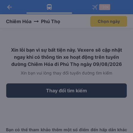
arrow_back
Tải app Vexere ngay!
Tải app Vexere
-30k
Mở app
Mở app
Nhận ưu đãi thành viên độc
-30k/ghế khi đặt vé máy bay qua
quyền
app
Chiêm Hóa
Phú Thọ
Chọn ngày
Xin lỗi bạn vì sự bất tiện này. Vexere sẽ cập nhật
ngay khi có thông tin xe hoạt động trên tuyến
đường Chiêm Hóa đi Phú Thọ ngày 09/08/2026
Xin bạn vui lòng thay đổi tuyến đường tìm kiếm
Thay đổi tìm kiếm
Bạn có thể tham khảo thêm một số điểm đến hấp dẫn khác