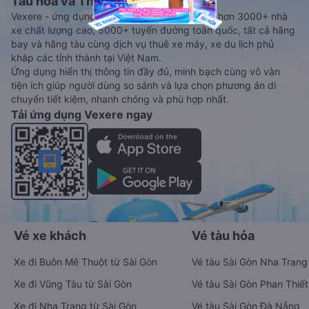
Tàu hoả và Thuê xe
Vexere - ứng dụng đặt vé đa phương tiện với hơn 3000+ nhà
xe chất lượng cao, 5000+ tuyến đường toàn quốc, tất cả hãng
bay và hãng tàu cùng dịch vụ thuê xe máy, xe du lịch phủ
khắp các tỉnh thành tại Việt Nam.
Ứng dụng hiển thị thông tin đầy đủ, minh bạch cùng vô vàn
tiện ích giúp người dùng so sánh và lựa chọn phương án di
chuyển tiết kiệm, nhanh chóng và phù hợp nhất.
Tải ứng dụng Vexere ngay
Vé xe khách
Vé tàu hỏa
Xe đi Buôn Mê Thuột từ Sài Gòn
Vé tàu Sài Gòn Nha Trang
Xe đi Vũng Tàu từ Sài Gòn
Vé tàu Sài Gòn Phan Thiết
Xe đi Nha Trang từ Sài Gòn
Vé tàu Sài Gòn Đà Nẵng