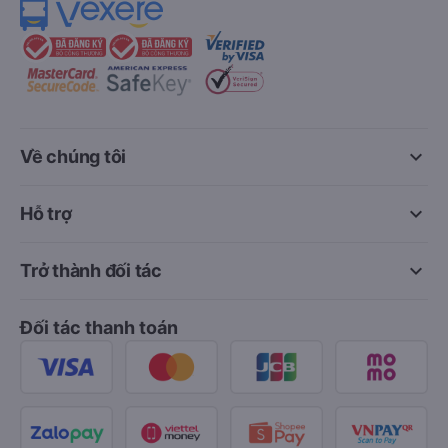
keyboard_arrow_down
Về chúng tôi
keyboard_arrow_down
Hỗ trợ
keyboard_arrow_down
Trở thành đối tác
Đối tác thanh toán