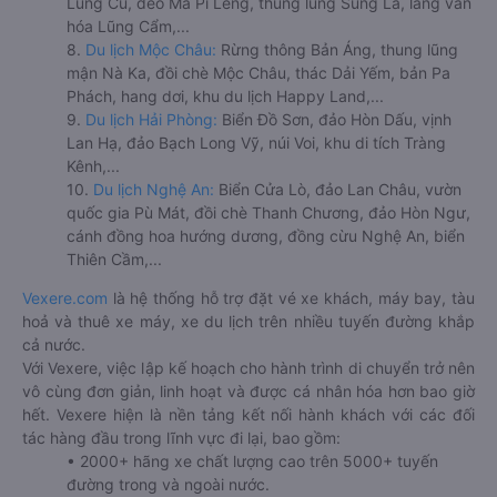
Lũng Cú, đèo Mã Pí Lèng, thung lũng Sủng Là, làng văn
hóa Lũng Cẩm,...
8.
Du lịch Mộc Châu:
Rừng thông Bản Áng, thung lũng
mận Nà Ka, đồi chè Mộc Châu, thác Dải Yếm, bản Pa
Phách, hang dơi, khu du lịch Happy Land,...
9.
Du lịch Hải Phòng:
Biển Đồ Sơn, đảo Hòn Dấu, vịnh
Lan Hạ, đảo Bạch Long Vỹ, núi Voi, khu di tích Tràng
Kênh,...
10.
Du lịch Nghệ An:
Biển Cửa Lò, đảo Lan Châu, vườn
quốc gia Pù Mát, đồi chè Thanh Chương, đảo Hòn Ngư,
cánh đồng hoa hướng dương, đồng cừu Nghệ An, biển
Thiên Cầm,...
Vexere.com
là hệ thống hỗ trợ đặt vé xe khách, máy bay, tàu
hoả và thuê xe máy, xe du lịch trên nhiều tuyến đường khắp
cả nước.
Với Vexere, việc lập kế hoạch cho hành trình di chuyển trở nên
vô cùng đơn giản, linh hoạt và được cá nhân hóa hơn bao giờ
hết. Vexere hiện là nền tảng kết nối hành khách với các đối
tác hàng đầu trong lĩnh vực đi lại, bao gồm:
• 2000+ hãng xe chất lượng cao trên 5000+ tuyến
đường trong và ngoài nước.