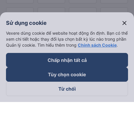
close
Sử dụng cookie
Vexere dùng cookie để website hoạt động ổn định. Bạn có thể
xem chi tiết hoặc thay đổi lựa chọn bất kỳ lúc nào trong phần
Quản lý cookie. Tìm hiểu thêm trong
Chính sách Cookie
.
Chấp nhận tất cả
Tùy chọn cookie
Từ chối
Theo dõi chúng tôi trên
Facebook
Tiktok
Youtube
Công ty TNHH Thương Mại Dịch Vụ Vexere