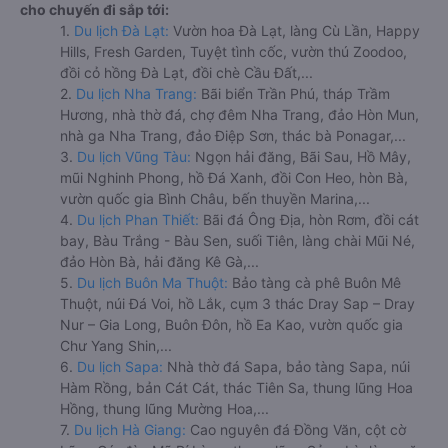
cho chuyến đi sắp tới:
1.
Du lịch Đà Lạt:
Vườn hoa Đà Lạt, làng Cù Lần, Happy
Hills, Fresh Garden, Tuyệt tình cốc, vườn thú Zoodoo,
đồi cỏ hồng Đà Lạt, đồi chè Cầu Đất,...
2.
Du lịch Nha Trang:
Bãi biển Trần Phú, tháp Trầm
Hương, nhà thờ đá, chợ đêm Nha Trang, đảo Hòn Mun,
nhà ga Nha Trang, đảo Điệp Sơn, thác bà Ponagar,...
3.
Du lịch Vũng Tàu:
Ngọn hải đăng, Bãi Sau, Hồ Mây,
mũi Nghinh Phong, hồ Đá Xanh, đồi Con Heo, hòn Bà,
vườn quốc gia Bình Châu, bến thuyền Marina,...
4.
Du lịch Phan Thiết:
Bãi đá Ông Địa, hòn Rơm, đồi cát
bay, Bàu Trắng - Bàu Sen, suối Tiên, làng chài Mũi Né,
đảo Hòn Bà, hải đăng Kê Gà,...
5.
Du lịch Buôn Ma Thuột:
Bảo tàng cà phê Buôn Mê
Thuột, núi Đá Voi, hồ Lắk, cụm 3 thác Dray Sap – Dray
Nur – Gia Long, Buôn Đôn, hồ Ea Kao, vườn quốc gia
Chư Yang Shin,...
6.
Du lịch Sapa:
Nhà thờ đá Sapa, bảo tàng Sapa, núi
Hàm Rồng, bản Cát Cát, thác Tiên Sa, thung lũng Hoa
Hồng, thung lũng Mường Hoa,...
7.
Du lịch Hà Giang:
Cao nguyên đá Đồng Văn, cột cờ