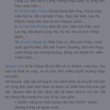
Lũng Cú, đèo Mã Pí Lèng, thung lũng Sủng Là, làng văn
hóa Lũng Cẩm,...
8.
Du lịch Mộc Châu:
Rừng thông Bản Áng, thung lũng
mận Nà Ka, đồi chè Mộc Châu, thác Dải Yếm, bản Pa
Phách, hang dơi, khu du lịch Happy Land,...
9.
Du lịch Hải Phòng:
Biển Đồ Sơn, đảo Hòn Dấu, vịnh
Lan Hạ, đảo Bạch Long Vỹ, núi Voi, khu di tích Tràng
Kênh,...
10.
Du lịch Nghệ An:
Biển Cửa Lò, đảo Lan Châu, vườn
quốc gia Pù Mát, đồi chè Thanh Chương, đảo Hòn Ngư,
cánh đồng hoa hướng dương, đồng cừu Nghệ An, biển
Thiên Cầm,...
Vexere.com
là hệ thống hỗ trợ đặt vé xe khách, máy bay, tàu
hoả và thuê xe máy, xe du lịch trên nhiều tuyến đường khắp
cả nước.
Với Vexere, việc lập kế hoạch cho hành trình di chuyển trở nên
vô cùng đơn giản, linh hoạt và được cá nhân hóa hơn bao giờ
hết. Vexere hiện là nền tảng kết nối hành khách với các đối
tác hàng đầu trong lĩnh vực đi lại, bao gồm:
• 2000+ hãng xe chất lượng cao trên 5000+ tuyến
đường trong và ngoài nước.