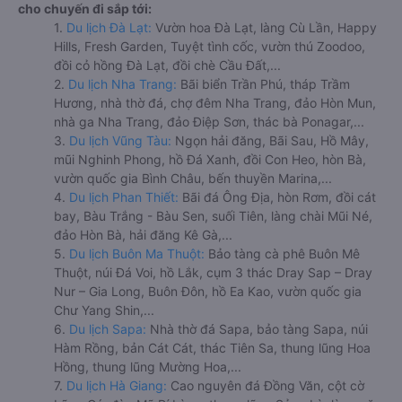
cho chuyến đi sắp tới:
1.
Du lịch Đà Lạt:
Vườn hoa Đà Lạt, làng Cù Lần, Happy
Hills, Fresh Garden, Tuyệt tình cốc, vườn thú Zoodoo,
đồi cỏ hồng Đà Lạt, đồi chè Cầu Đất,...
2.
Du lịch Nha Trang:
Bãi biển Trần Phú, tháp Trầm
Hương, nhà thờ đá, chợ đêm Nha Trang, đảo Hòn Mun,
nhà ga Nha Trang, đảo Điệp Sơn, thác bà Ponagar,...
3.
Du lịch Vũng Tàu:
Ngọn hải đăng, Bãi Sau, Hồ Mây,
mũi Nghinh Phong, hồ Đá Xanh, đồi Con Heo, hòn Bà,
vườn quốc gia Bình Châu, bến thuyền Marina,...
4.
Du lịch Phan Thiết:
Bãi đá Ông Địa, hòn Rơm, đồi cát
bay, Bàu Trắng - Bàu Sen, suối Tiên, làng chài Mũi Né,
đảo Hòn Bà, hải đăng Kê Gà,...
5.
Du lịch Buôn Ma Thuột:
Bảo tàng cà phê Buôn Mê
Thuột, núi Đá Voi, hồ Lắk, cụm 3 thác Dray Sap – Dray
Nur – Gia Long, Buôn Đôn, hồ Ea Kao, vườn quốc gia
Chư Yang Shin,...
6.
Du lịch Sapa:
Nhà thờ đá Sapa, bảo tàng Sapa, núi
Hàm Rồng, bản Cát Cát, thác Tiên Sa, thung lũng Hoa
Hồng, thung lũng Mường Hoa,...
7.
Du lịch Hà Giang:
Cao nguyên đá Đồng Văn, cột cờ