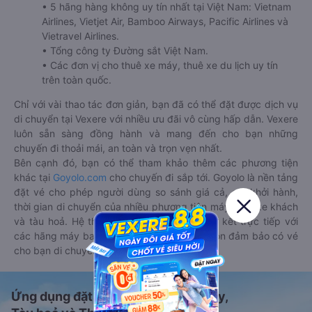
• 5 hãng hàng không uy tín nhất tại Việt Nam: Vietnam
Airlines, Vietjet Air, Bamboo Airways, Pacific Airlines và
Vietravel Airlines.
• Tổng công ty Đường sắt Việt Nam.
• Các đơn vị cho thuê xe máy, thuê xe du lịch uy tín
trên toàn quốc.
Chỉ với vài thao tác đơn giản, bạn đã có thể đặt được dịch vụ
di chuyển tại Vexere với nhiều ưu đãi vô cùng hấp dẫn. Vexere
luôn sẵn sàng đồng hành và mang đến cho bạn những
chuyến đi thoải mái, an toàn và trọn vẹn nhất.
Bên cạnh đó, bạn có thể tham khảo thêm các phương tiện
khác tại
Goyolo.com
cho chuyến đi sắp tới. Goyolo là nền tảng
đặt vé cho phép người dùng so sánh giá cả, giờ khởi hành,
thời gian di chuyển của nhiều phương tiện máy bay, xe khách
và tàu hoả. Hệ thống của Goyolo được liên kết trực tiếp với
các hãng máy bay, xe khách và tàu hoả, luôn đảm bảo có vé
cho bạn di chuyển.
Ứng dụng đặt vé Xe khách, Máy bay,