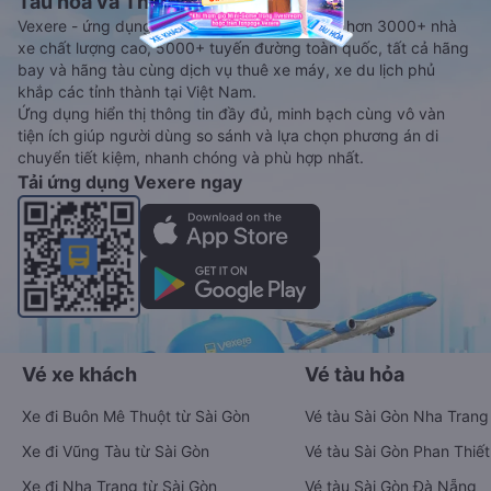
Tàu hoả và Thuê xe
Vexere - ứng dụng đặt vé đa phương tiện với hơn 3000+ nhà
xe chất lượng cao, 5000+ tuyến đường toàn quốc, tất cả hãng
bay và hãng tàu cùng dịch vụ thuê xe máy, xe du lịch phủ
khắp các tỉnh thành tại Việt Nam.
Ứng dụng hiển thị thông tin đầy đủ, minh bạch cùng vô vàn
tiện ích giúp người dùng so sánh và lựa chọn phương án di
chuyển tiết kiệm, nhanh chóng và phù hợp nhất.
Tải ứng dụng Vexere ngay
Vé xe khách
Vé tàu hỏa
Xe đi Buôn Mê Thuột từ Sài Gòn
Vé tàu Sài Gòn Nha Trang
Xe đi Vũng Tàu từ Sài Gòn
Vé tàu Sài Gòn Phan Thiết
Xe đi Nha Trang từ Sài Gòn
Vé tàu Sài Gòn Đà Nẵng