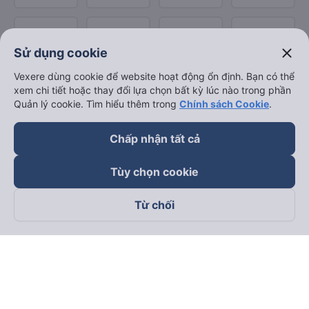
close
Sử dụng cookie
Vexere dùng cookie để website hoạt động ổn định. Bạn có thể
xem chi tiết hoặc thay đổi lựa chọn bất kỳ lúc nào trong phần
Quản lý cookie. Tìm hiểu thêm trong
Chính sách Cookie
.
Chấp nhận tất cả
Tùy chọn cookie
Từ chối
Theo dõi chúng tôi trên
Facebook
Tiktok
Youtube
Công ty TNHH Thương Mại Dịch Vụ Vexere