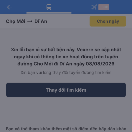
arrow_back
Tải app Vexere ngay!
Tải app Vexere
-30k
Mở app
Mở app
Nhận ưu đãi thành viên độc
-30k/ghế khi đặt vé máy bay qua
quyền
app
Chợ Mới
Dĩ An
Chọn ngày
Xin lỗi bạn vì sự bất tiện này. Vexere sẽ cập nhật
ngay khi có thông tin xe hoạt động trên tuyến
đường Chợ Mới đi Dĩ An ngày 08/08/2026
Xin bạn vui lòng thay đổi tuyến đường tìm kiếm
Thay đổi tìm kiếm
Bạn có thể tham khảo thêm một số điểm đến hấp dẫn khác