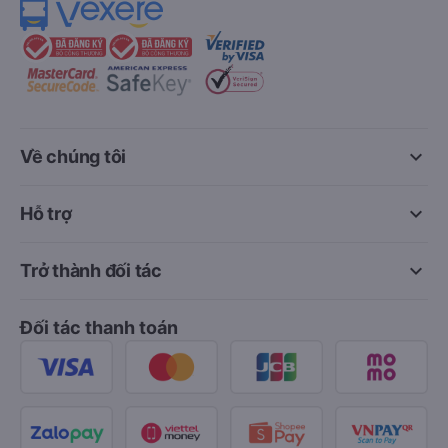
keyboard_arrow_down
Về chúng tôi
keyboard_arrow_down
Hỗ trợ
keyboard_arrow_down
Trở thành đối tác
Đối tác thanh toán