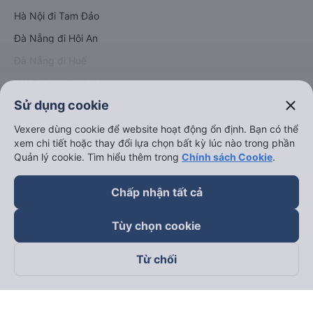
Hà Nội đi Tam Đảo
Đà Nẵng đi Hội An
Đà Nẵng đi Huế
Hải Phòng đi Hà Nội
Xem tất cả tuyến đường
close
Sử dụng cookie
Vexere dùng cookie để website hoạt động ổn định. Bạn có thể
xem chi tiết hoặc thay đổi lựa chọn bất kỳ lúc nào trong phần
Quản lý cookie. Tìm hiểu thêm trong
Chính sách Cookie
.
Chấp nhận tất cả
keyboard_arrow_down
Về chúng tôi
Tùy chọn cookie
keyboard_arrow_down
Hỗ trợ
Từ chối
keyboard_arrow_down
Trở thành đối tác