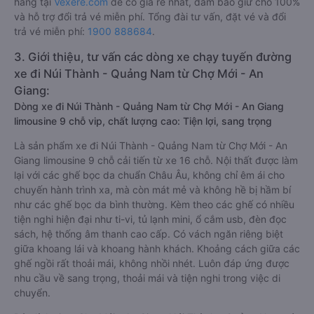
hãng tại
Vexere.com
để có giá rẻ nhất, đảm bảo giữ chỗ 100%
và hỗ trợ đổi trả vé miễn phí. Tổng đài tư vấn, đặt vé và đổi
trả vé miễn phí:
1900 888684
.
3. Giới thiệu, tư vấn các dòng xe chạy tuyến đường
xe đi Núi Thành - Quảng Nam từ Chợ Mới - An
Giang:
Dòng xe đi Núi Thành - Quảng Nam từ Chợ Mới - An Giang
limousine 9 chỗ vip, chất lượng cao: Tiện lợi, sang trọng
Là sản phẩm xe đi Núi Thành - Quảng Nam từ Chợ Mới - An
Giang limousine 9 chỗ cải tiến từ xe 16 chỗ. Nội thất được làm
lại với các ghế bọc da chuẩn Châu Âu, không chỉ êm ái cho
chuyến hành trình xa, mà còn mát mẻ và không hề bị hầm bí
như các ghế bọc da bình thường. Kèm theo các ghế có nhiều
tiện nghi hiện đại như ti-vi, tủ lạnh mini, ổ cắm usb, đèn đọc
sách, hệ thống âm thanh cao cấp. Có vách ngăn riêng biệt
giữa khoang lái và khoang hành khách. Khoảng cách giữa các
ghế ngồi rất thoải mái, không nhồi nhét. Luôn đáp ứng được
nhu cầu về sang trọng, thoải mái và tiện nghi trong việc di
chuyển.