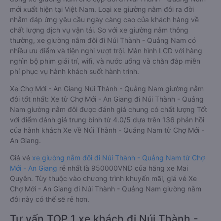
mới xuất hiện tại Việt Nam. Loại xe giường nằm đôi ra đời
nhằm đáp ứng yêu cầu ngày càng cao của khách hàng về
chất lượng dịch vụ vận tải. So với xe giường nằm thông
thường, xe giường nằm đôi đi Núi Thành - Quảng Nam có
nhiều ưu điểm và tiện nghi vượt trội. Màn hình LCD với hàng
nghìn bộ phim giải trí, wifi, và nước uống và chăn đắp miễn
phí phục vụ hành khách suốt hành trình.
Xe Chợ Mới - An Giang Núi Thành - Quảng Nam giường nằm
đôi tốt nhất: Xe từ Chợ Mới - An Giang đi Núi Thành - Quảng
Nam giường nằm đôi được đánh giá chung có chất lượng Tốt
với điểm đánh giá trung bình từ 4.0/5 dựa trên 136 phản hồi
của hành khách Xe về Núi Thành - Quảng Nam từ Chợ Mới -
An Giang.
Giá vé
xe giường nằm đôi đi Núi Thành - Quảng Nam từ Chợ
Mới - An Giang
rẻ nhất là 950000VND của hãng xe Mai
Quyên. Tùy thuộc vào chương trình khuyến mãi, giá vé Xe
Chợ Mới - An Giang đi Núi Thành - Quảng Nam giường nằm
đôi này có thể sẽ rẻ hơn.
Tư vấn TOP 1 xe khách đi Núi Thành -