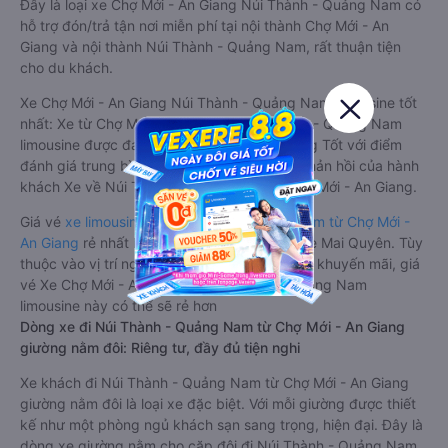
Đây là loại xe Chợ Mới - An Giang Núi Thành - Quảng Nam có
hỗ trợ đón/trả tận nơi miễn phí tại nội thành Chợ Mới - An
Giang và nội thành Núi Thành - Quảng Nam, rất thuận tiện
cho du khách.
Xe Chợ Mới - An Giang Núi Thành - Quảng Nam limousine tốt
nhất: Xe từ Chợ Mới - An Giang đi Núi Thành - Quảng Nam
limousine được đánh giá chung có chất lượng Tốt với điểm
đánh giá trung bình từ 4.0/5 dựa trên 136 phản hồi của hành
khách Xe về Núi Thành - Quảng Nam từ Chợ Mới - An Giang.
Giá vé
xe limousine đi Núi Thành - Quảng Nam từ Chợ Mới -
An Giang
rẻ nhất là 950000VND của hãng xe Mai Quyên. Tùy
thuộc vào vị trí ngồi của bạn và chương trình khuyến mãi, giá
vé Xe Chợ Mới - An Giang đi Núi Thành - Quảng Nam
limousine này có thể sẽ rẻ hơn
Dòng xe đi Núi Thành - Quảng Nam từ Chợ Mới - An Giang
giường nằm đôi: Riêng tư, đầy đủ tiện nghi
Xe khách đi Núi Thành - Quảng Nam từ Chợ Mới - An Giang
giường nằm đôi là loại xe đặc biệt. Với mỗi giường được thiết
kế như một phòng ngủ khách sạn sang trọng, hiện đại. Đây là
dòng xe giường nằm cho cặp đôi đi Núi Thành - Quảng Nam