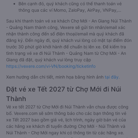
Bên cạnh đó, quý khách cũng có thể thanh toán vé
thông qua các ví Momo, ZaloPay, AirPay, VNPay,…
Sau khi thanh toán vé xe khách Chợ Mới - An Giang Núi Thành
- Quảng Nam thành công, Vexere sẽ gửi tin nhắn/email xác
nhận thành công đến số điện thoại/email mà quý khách đã
đăng ký. Đến ngày đi, quý khách vui lòng có mặt tại điểm đón
trước 30 phút giờ khởi hành để chuẩn bị lên xe. Để kiểm tra
tình trạng vé xe đi Núi Thành - Quảng Nam từ Chợ Mới - An
Giang đã đặt, quý khách vui lòng truy cập
https://vexere.com/vi-VN/booking/ticketinfo
Xem hướng dẫn chi tiết, minh họa bằng hình ảnh
tại đây.
Đặt vé xe Tết 2027 từ Chợ Mới đi Núi
Thành
Vé xe tết 2027 từ Chợ Mới đi Núi Thành vẫn chưa được công
bố. Vexere.com sẽ sớm thông báo cho các bạn thông tin vé
xe Tết 2027 bao gồm giá vé, lịch trình, ngày giờ bán vé của
các hãng xe khách đi tuyến đường Chợ Mới - Núi Thành và
Núi Thành - Chợ Mới ngay khi có thông tin từ các hãng xe.