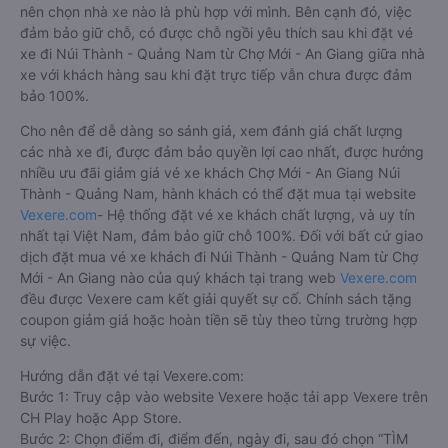
nên chọn nhà xe nào là phù hợp với mình. Bên cạnh đó, việc
đảm bảo giữ chỗ, có được chỗ ngồi yêu thích sau khi đặt vé
xe đi Núi Thành - Quảng Nam từ Chợ Mới - An Giang giữa nhà
xe với khách hàng sau khi đặt trực tiếp vẫn chưa được đảm
bảo 100%.
Cho nên để dễ dàng so sánh giá, xem đánh giá chất lượng
các nhà xe đi, được đảm bảo quyền lợi cao nhất, được hưởng
nhiều ưu đãi giảm giá vé xe khách Chợ Mới - An Giang Núi
Thành - Quảng Nam, hành khách có thể đặt mua tại website
Vexere.com
- Hệ thống đặt vé xe khách chất lượng, và uy tín
nhất tại Việt Nam, đảm bảo giữ chỗ 100%. Đối với bất cứ giao
dịch đặt mua vé xe khách đi Núi Thành - Quảng Nam từ Chợ
Mới - An Giang nào của quý khách tại trang web
Vexere.com
đều được Vexere cam kết giải quyết sự cố. Chính sách tặng
coupon giảm giá hoặc hoàn tiền sẽ tùy theo từng trường hợp
sự việc.
Hướng dẫn đặt vé tại Vexere.com:
Bước 1: Truy cập vào website Vexere hoặc tải app Vexere trên
CH Play hoặc App Store.
Bước 2: Chọn điểm đi, điểm đến, ngày đi, sau đó chọn “TÌM