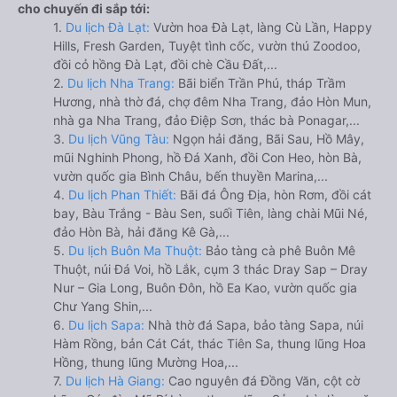
cho chuyến đi sắp tới:
1.
Du lịch Đà Lạt:
Vườn hoa Đà Lạt, làng Cù Lần, Happy
Hills, Fresh Garden, Tuyệt tình cốc, vườn thú Zoodoo,
đồi cỏ hồng Đà Lạt, đồi chè Cầu Đất,...
2.
Du lịch Nha Trang:
Bãi biển Trần Phú, tháp Trầm
Hương, nhà thờ đá, chợ đêm Nha Trang, đảo Hòn Mun,
nhà ga Nha Trang, đảo Điệp Sơn, thác bà Ponagar,...
3.
Du lịch Vũng Tàu:
Ngọn hải đăng, Bãi Sau, Hồ Mây,
mũi Nghinh Phong, hồ Đá Xanh, đồi Con Heo, hòn Bà,
vườn quốc gia Bình Châu, bến thuyền Marina,...
4.
Du lịch Phan Thiết:
Bãi đá Ông Địa, hòn Rơm, đồi cát
bay, Bàu Trắng - Bàu Sen, suối Tiên, làng chài Mũi Né,
đảo Hòn Bà, hải đăng Kê Gà,...
5.
Du lịch Buôn Ma Thuột:
Bảo tàng cà phê Buôn Mê
Thuột, núi Đá Voi, hồ Lắk, cụm 3 thác Dray Sap – Dray
Nur – Gia Long, Buôn Đôn, hồ Ea Kao, vườn quốc gia
Chư Yang Shin,...
6.
Du lịch Sapa:
Nhà thờ đá Sapa, bảo tàng Sapa, núi
Hàm Rồng, bản Cát Cát, thác Tiên Sa, thung lũng Hoa
Hồng, thung lũng Mường Hoa,...
7.
Du lịch Hà Giang:
Cao nguyên đá Đồng Văn, cột cờ