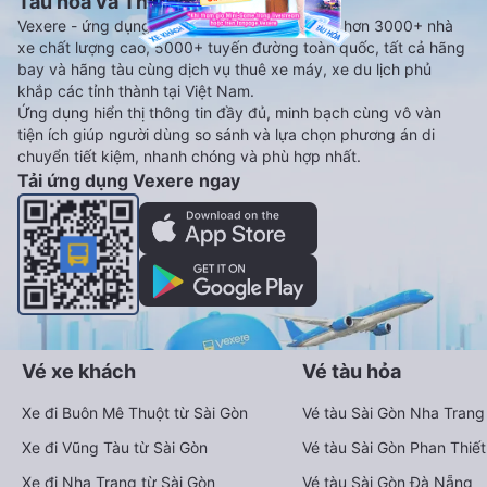
Tàu hoả và Thuê xe
Vexere - ứng dụng đặt vé đa phương tiện với hơn 3000+ nhà
xe chất lượng cao, 5000+ tuyến đường toàn quốc, tất cả hãng
bay và hãng tàu cùng dịch vụ thuê xe máy, xe du lịch phủ
khắp các tỉnh thành tại Việt Nam.
Ứng dụng hiển thị thông tin đầy đủ, minh bạch cùng vô vàn
tiện ích giúp người dùng so sánh và lựa chọn phương án di
chuyển tiết kiệm, nhanh chóng và phù hợp nhất.
Tải ứng dụng Vexere ngay
Vé xe khách
Vé tàu hỏa
Xe đi Buôn Mê Thuột từ Sài Gòn
Vé tàu Sài Gòn Nha Trang
Xe đi Vũng Tàu từ Sài Gòn
Vé tàu Sài Gòn Phan Thiết
Xe đi Nha Trang từ Sài Gòn
Vé tàu Sài Gòn Đà Nẵng