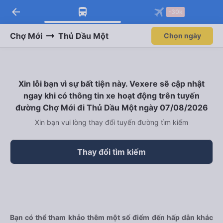
arrow_back
Tải app Vexere ngay!
Tải app Vexere
-30k
Mở app
Mở app
Nhận ưu đãi thành viên độc
-30k/ghế khi đặt vé máy bay qua
quyền
app
Chợ Mới
Thủ Dầu Một
Chọn ngày
Xin lỗi bạn vì sự bất tiện này. Vexere sẽ cập nhật
ngay khi có thông tin xe hoạt động trên tuyến
đường Chợ Mới đi Thủ Dầu Một ngày 07/08/2026
Xin bạn vui lòng thay đổi tuyến đường tìm kiếm
Thay đổi tìm kiếm
Bạn có thể tham khảo thêm một số điểm đến hấp dẫn khác