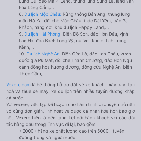
Lũng Cú, đèo Mã Pí Lèng, thung lũng Sủng Là, làng văn
hóa Lũng Cẩm,...
8.
Du lịch Mộc Châu:
Rừng thông Bản Áng, thung lũng
mận Nà Ka, đồi chè Mộc Châu, thác Dải Yếm, bản Pa
Phách, hang dơi, khu du lịch Happy Land,...
9.
Du lịch Hải Phòng:
Biển Đồ Sơn, đảo Hòn Dấu, vịnh
Lan Hạ, đảo Bạch Long Vỹ, núi Voi, khu di tích Tràng
Kênh,...
10.
Du lịch Nghệ An:
Biển Cửa Lò, đảo Lan Châu, vườn
quốc gia Pù Mát, đồi chè Thanh Chương, đảo Hòn Ngư,
cánh đồng hoa hướng dương, đồng cừu Nghệ An, biển
Thiên Cầm,...
Vexere.com
là hệ thống hỗ trợ đặt vé xe khách, máy bay, tàu
hoả và thuê xe máy, xe du lịch trên nhiều tuyến đường khắp
cả nước.
Với Vexere, việc lập kế hoạch cho hành trình di chuyển trở nên
vô cùng đơn giản, linh hoạt và được cá nhân hóa hơn bao giờ
hết. Vexere hiện là nền tảng kết nối hành khách với các đối
tác hàng đầu trong lĩnh vực đi lại, bao gồm:
• 2000+ hãng xe chất lượng cao trên 5000+ tuyến
đường trong và ngoài nước.