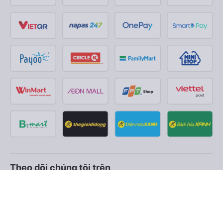
Theo dõi chúng tôi trên
Facebook
Tiktok
Youtube
Công ty TNHH Thương Mại Dịch Vụ Vexere