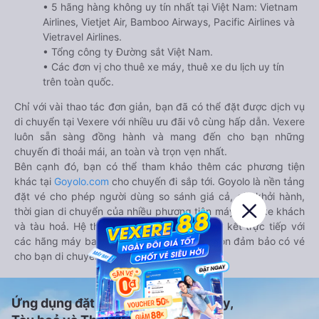
• 5 hãng hàng không uy tín nhất tại Việt Nam: Vietnam
Airlines, Vietjet Air, Bamboo Airways, Pacific Airlines và
Vietravel Airlines.
• Tổng công ty Đường sắt Việt Nam.
• Các đơn vị cho thuê xe máy, thuê xe du lịch uy tín
trên toàn quốc.
Chỉ với vài thao tác đơn giản, bạn đã có thể đặt được dịch vụ
di chuyển tại Vexere với nhiều ưu đãi vô cùng hấp dẫn. Vexere
luôn sẵn sàng đồng hành và mang đến cho bạn những
chuyến đi thoải mái, an toàn và trọn vẹn nhất.
Bên cạnh đó, bạn có thể tham khảo thêm các phương tiện
khác tại
Goyolo.com
cho chuyến đi sắp tới. Goyolo là nền tảng
đặt vé cho phép người dùng so sánh giá cả, giờ khởi hành,
thời gian di chuyển của nhiều phương tiện máy bay, xe khách
và tàu hoả. Hệ thống của Goyolo được liên kết trực tiếp với
các hãng máy bay, xe khách và tàu hoả, luôn đảm bảo có vé
cho bạn di chuyển.
Ứng dụng đặt vé Xe khách, Máy bay,