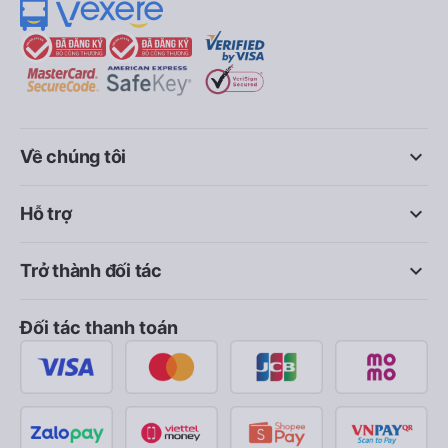
keyboard_arrow_down
Về chúng tôi
keyboard_arrow_down
Hỗ trợ
keyboard_arrow_down
Trở thành đối tác
Đối tác thanh toán