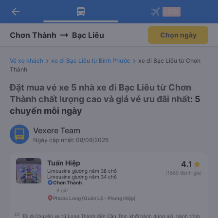
arrow_back
Tải app Vexere ngay!
Tải app Vexere
-30k
Mở app
Mở app
Nhận ưu đãi thành viên độc
-30k/ghế khi đặt vé máy bay qua
quyền
app
Chơn Thành
Bạc Liêu
Chọn ngày
Vé xe khách
xe đi Bạc Liêu từ Bình Phước
xe đi Bạc Liêu từ Chơn
Thành
Đặt mua vé xe 5 nhà xe đi Bạc Liêu từ Chơn
Thành chất lượng cao và giá vé ưu đãi nhất
: 5
chuyến mỗi ngày
Vexere Team
Ngày cập nhật: 08/08/2026
Tuấn Hiệp
4.1
Limousine giường nằm 38 chỗ
(1660 đánh giá)
Limousine giường nằm 34 chỗ
Chơn Thành
8 giờ
Phước Long (Quản Lộ - Phụng Hiệp)
Tôi đi Chuyến xe từ Long Thành đến Cần Thơ, khởi hành đúng giờ, hành trình