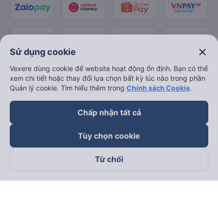
close
Sử dụng cookie
Vexere dùng cookie để website hoạt động ổn định. Bạn có thể
xem chi tiết hoặc thay đổi lựa chọn bất kỳ lúc nào trong phần
Quản lý cookie. Tìm hiểu thêm trong
Chính sách Cookie
.
Chấp nhận tất cả
Tùy chọn cookie
Từ chối
Theo dõi chúng tôi trên
Facebook
Tiktok
Youtube
Công ty TNHH Thương Mại Dịch Vụ Vexere