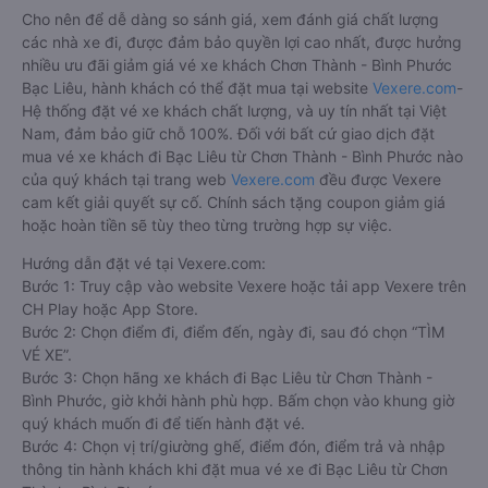
Cho nên để dễ dàng so sánh giá, xem đánh giá chất lượng
các nhà xe đi, được đảm bảo quyền lợi cao nhất, được hưởng
nhiều ưu đãi giảm giá vé xe khách Chơn Thành - Bình Phước
Bạc Liêu, hành khách có thể đặt mua tại website
Vexere.com
-
Hệ thống đặt vé xe khách chất lượng, và uy tín nhất tại Việt
Nam, đảm bảo giữ chỗ 100%. Đối với bất cứ giao dịch đặt
mua vé xe khách đi Bạc Liêu từ Chơn Thành - Bình Phước nào
của quý khách tại trang web
Vexere.com
đều được Vexere
cam kết giải quyết sự cố. Chính sách tặng coupon giảm giá
hoặc hoàn tiền sẽ tùy theo từng trường hợp sự việc.
Hướng dẫn đặt vé tại Vexere.com:
Bước 1: Truy cập vào website Vexere hoặc tải app Vexere trên
CH Play hoặc App Store.
Bước 2: Chọn điểm đi, điểm đến, ngày đi, sau đó chọn “TÌM
VÉ XE”.
Bước 3: Chọn hãng xe khách đi Bạc Liêu từ Chơn Thành -
Bình Phước, giờ khởi hành phù hợp. Bấm chọn vào khung giờ
quý khách muốn đi để tiến hành đặt vé.
Bước 4: Chọn vị trí/giường ghế, điểm đón, điểm trả và nhập
thông tin hành khách khi đặt mua vé xe đi Bạc Liêu từ Chơn