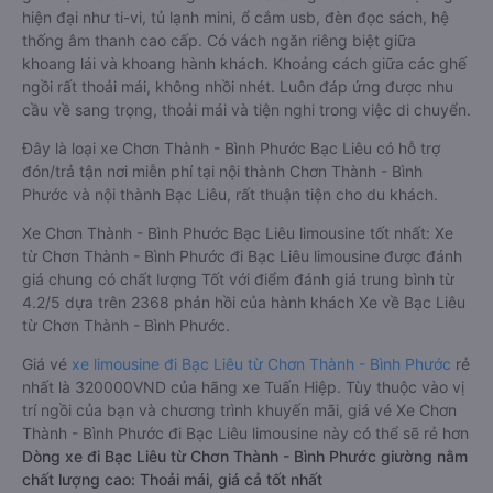
hiện đại như ti-vi, tủ lạnh mini, ổ cắm usb, đèn đọc sách, hệ
thống âm thanh cao cấp. Có vách ngăn riêng biệt giữa
khoang lái và khoang hành khách. Khoảng cách giữa các ghế
ngồi rất thoải mái, không nhồi nhét. Luôn đáp ứng được nhu
cầu về sang trọng, thoải mái và tiện nghi trong việc di chuyển.
Đây là loại xe Chơn Thành - Bình Phước Bạc Liêu có hỗ trợ
đón/trả tận nơi miễn phí tại nội thành Chơn Thành - Bình
Phước và nội thành Bạc Liêu, rất thuận tiện cho du khách.
Xe Chơn Thành - Bình Phước Bạc Liêu limousine tốt nhất: Xe
từ Chơn Thành - Bình Phước đi Bạc Liêu limousine được đánh
giá chung có chất lượng Tốt với điểm đánh giá trung bình từ
4.2/5 dựa trên 2368 phản hồi của hành khách Xe về Bạc Liêu
từ Chơn Thành - Bình Phước.
Giá vé
xe limousine đi Bạc Liêu từ Chơn Thành - Bình Phước
rẻ
nhất là 320000VND của hãng xe Tuấn Hiệp. Tùy thuộc vào vị
trí ngồi của bạn và chương trình khuyến mãi, giá vé Xe Chơn
Thành - Bình Phước đi Bạc Liêu limousine này có thể sẽ rẻ hơn
Dòng xe đi Bạc Liêu từ Chơn Thành - Bình Phước giường nằm
chất lượng cao: Thoải mái, giá cả tốt nhất