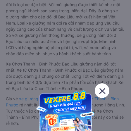
đôi là loại xe đặc biệt. Với mỗi giường được thiết kế như một
phòng ngủ khách sạn sang trọng, hiện đại. Đây là dòng xe
giường nằm cho cặp đôi đi Bạc Liêu mới xuất hiện tại Việt
Nam. Loại xe giường nằm đôi ra đời nhằm đáp ứng yêu cầu
ngày càng cao của khách hàng về chất lượng dịch vụ vận tải.
So với xe giường nằm thông thường, xe giường nằm đôi đi
Bạc Liêu có nhiều ưu điểm và tiện nghi vượt trội. Màn hình
LCD với hàng nghìn bộ phim giải trí, wifi, và nước uống và
chăn đắp miễn phí phục vụ hành khách suốt hành trình.
Xe Chơn Thành - Bình Phước Bạc Liêu giường nằm đôi tốt
nhất: Xe từ Chơn Thành - Bình Phước đi Bạc Liêu giường nằm
đôi được đánh giá chung có chất lượng Tốt với điểm đánh giá
trung bình từ 4.3/5 dựa trên 715 phản hồi của hành khách Xe
về Bạc Liêu từ Chơn Thành - Bình Phước.
Giá vé
xe giường nằm đôi đi Bạc Liêu từ Chơn Thành - Bình
Phước
rẻ nhất là 320000VND của hãng xe Phương Hồng Linh.
Tùy thuộc vào chương trình khuyến mãi, giá vé Xe Chơn
Thành - Bình Phước đi Bạc Liêu giường nằm đôi này có thể sẽ
rẻ hơn.