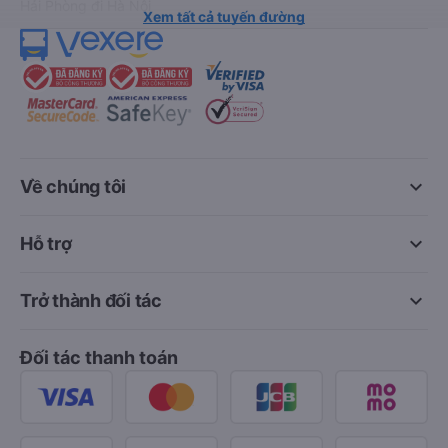
Hải Phòng đi Hà Nội
Xem tất cả tuyến đường
keyboard_arrow_down
Về chúng tôi
keyboard_arrow_down
Hỗ trợ
keyboard_arrow_down
Trở thành đối tác
Đối tác thanh toán