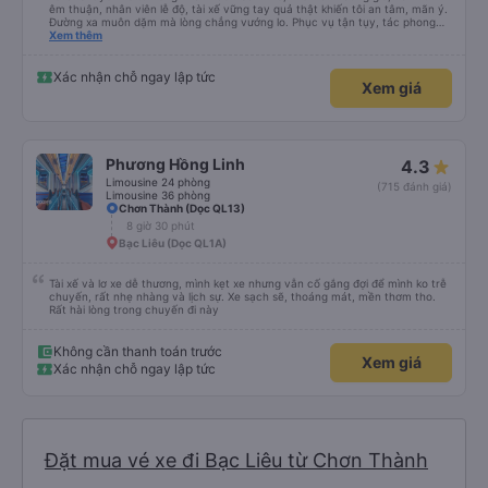
êm thuận, nhân viên lễ độ, tài xế vững tay quả thật khiến tôi an tâm, mãn ý.
Đường xa muôn dặm mà lòng chẳng vướng lo. Phục vụ tận tụy, tác phong
nghiêm cẩn, hiếm thấy giữa thời buổi kim tiền vội vã. Xã hội loạn đạo. Xin gửi
Xem thêm
lời tán dương chân thành, kính chúc nhà xe ngày một hưng thịnh, vạn lộ bình
an.”
Xác nhận chỗ ngay lập tức
Xem giá
Phương Hồng Linh
4.3
Limousine 24 phòng
(715 đánh giá)
Limousine 36 phòng
Chơn Thành (Dọc QL13)
8 giờ 30 phút
Bạc Liêu (Dọc QL1A)
Tài xế và lơ xe dễ thương, mình kẹt xe nhưng vẫn cố gắng đợi để mình ko trễ
chuyến, rất nhẹ nhàng và lịch sự. Xe sạch sẽ, thoáng mát, mền thơm tho.
Rất hài lòng trong chuyến đi này
Không cần thanh toán trước
Xem giá
Xác nhận chỗ ngay lập tức
Đặt mua vé xe đi Bạc Liêu từ Chơn Thành