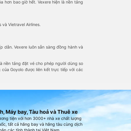
óa hơn bao giờ hết. Vexere hiện là nền tảng
 và Vietravel Airlines.
hấp dẫn. Vexere luôn sẵn sàng đồng hành và
 là nền tảng đặt vé cho phép người dùng so
 của Goyolo được liên kết trực tiếp với các
h, Máy bay, Tàu hoả và Thuê xe
ương tiện với hơn 3000+ nhà xe chất lượng
ốc, tất cả hãng bay và hãng tàu cùng dịch
hắp các tỉnh thành tại Việt Nam.