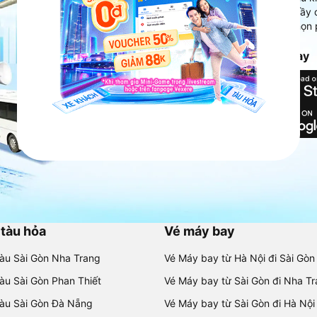
Ứng dụng hiển thị thông tin đầy 
người dùng so sánh và lựa chọn 
chóng và phù hợp nhất.
Tải ứng dụng Vexere ngay
 tàu hỏa
Vé máy bay
tàu Sài Gòn Nha Trang
Vé Máy bay từ Hà Nội đi Sài Gòn
tàu Sài Gòn Phan Thiết
Vé Máy bay từ Sài Gòn đi Nha T
tàu Sài Gòn Đà Nẵng
Vé Máy bay từ Sài Gòn đi Hà Nội