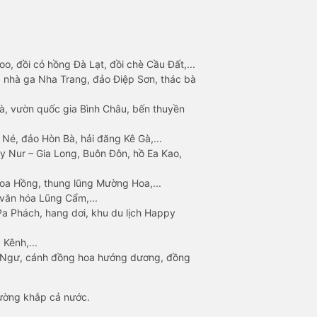
o, đồi cỏ hồng Đà Lạt, đồi chè Cầu Đất,...
 nhà ga Nha Trang, đảo Điệp Sơn, thác bà
à, vườn quốc gia Bình Châu, bến thuyền
 Né, đảo Hòn Bà, hải đăng Kê Gà,...
y Nur – Gia Long, Buôn Đôn, hồ Ea Kao,
Hoa Hồng, thung lũng Mường Hoa,...
văn hóa Lũng Cẩm,...
a Phách, hang dơi, khu du lịch Happy
 Kênh,...
n Ngư, cánh đồng hoa hướng dương, đồng
đường khắp cả nước.