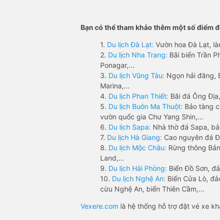
Bạn có thể tham khảo thêm một số điểm đế
1.
Du lịch Đà Lạt:
Vườn hoa Đà Lạt, là
2.
Du lịch Nha Trang:
Bãi biển Trần 
Ponagar,...
3.
Du lịch Vũng Tàu:
Ngọn hải đăng, 
Marina,...
4.
Du lịch Phan Thiết:
Bãi đá Ông Địa,
5.
Du lịch Buôn Ma Thuột:
Bảo tàng c
vườn quốc gia Chư Yang Shin,...
6.
Du lịch Sapa:
Nhà thờ đá Sapa, bả
7.
Du lịch Hà Giang:
Cao nguyên đá Đồ
8.
Du lịch Mộc Châu:
Rừng thông Bản 
Land,...
9.
Du lịch Hải Phòng:
Biển Đồ Sơn, đả
10.
Du lịch Nghệ An:
Biển Cửa Lò, đ
cừu Nghệ An, biển Thiên Cầm,...
Vexere.com
là hệ thống hỗ trợ đặt vé xe k