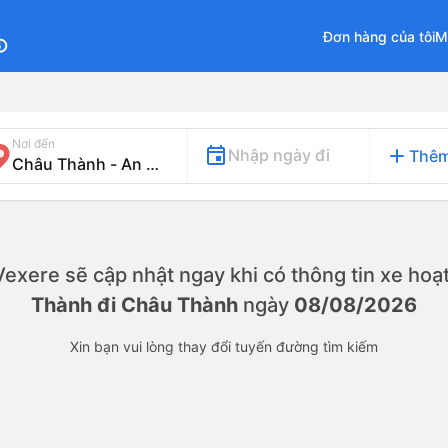
Đơn hàng của tôi
M
fo
Nơi đến
add
Nhập ngày đi
Thêm
. Vexere sẽ cập nhật ngay khi có thông tin xe
hoạt
Thành đi Châu Thành
ngày
08/08/2026
Xin bạn vui lòng thay đổi tuyến đường tìm kiếm