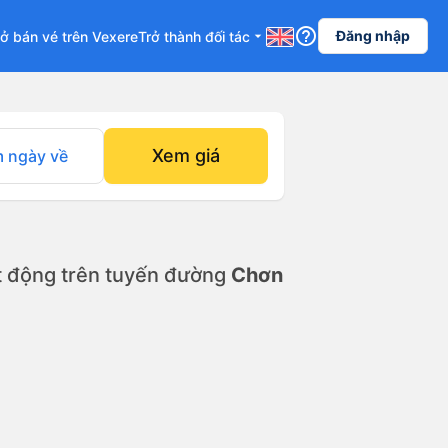
help_outline
Đăng nhập
ở bán vé trên Vexere
Trở thành đối tác
arrow_drop_down
Xem giá
 ngày về
 động trên tuyến đường
Chơn