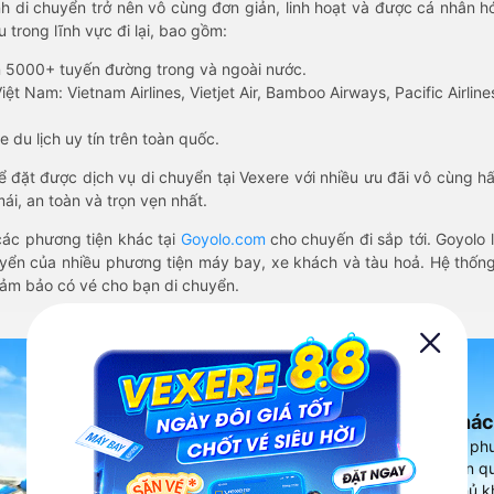
nh di chuyển trở nên vô cùng đơn giản, linh hoạt và được cá nhân h
 trong lĩnh vực đi lại, bao gồm:
n 5000+ tuyến đường trong và ngoài nước.
ệt Nam: Vietnam Airlines, Vietjet Air, Bamboo Airways, Pacific Airlines
 du lịch uy tín trên toàn quốc.
thể đặt được dịch vụ di chuyển tại Vexere với nhiều ưu đãi vô cùng 
i, an toàn và trọn vẹn nhất.
ác phương tiện khác tại
Goyolo.com
cho chuyến đi sắp tới. Goyolo
huyển của nhiều phương tiện máy bay, xe khách và tàu hoả. Hệ thống
đảm bảo có vé cho bạn di chuyển.
Ứng dụng đặt vé Xe khác
Vexere - ứng dụng đặt vé đa ph
cao, 5000+ tuyến đường toàn qu
vụ thuê xe máy, xe du lịch phủ k