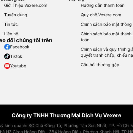
Giới Thiệu Vexere.com
Hướng dẫn thanh toán
Tuyển dụng
Quy chế Vexere.com
Tin tức
Chính sách bảo mật thông 
Liên hệ
Chính sách bảo mật thanh
eo dõi chúng tôi trên
toán
Facebook
Chính sách và quy trình giả
quyết tranh chấp, khiếu nạ
Tiktok
Câu hỏi thường gặp
Youtube
Công ty TNHH Thương Mại Dịch Vụ Vexere
 ký kinh doanh: 8C Chữ Đồng Tử, Phường Tân Sơn Nhất, TP. Hồ Chí M
nhà H3 Circo Hoàng Diệu, 384 Hoàng Diệu, Phường Khánh Hội, TP Hồ