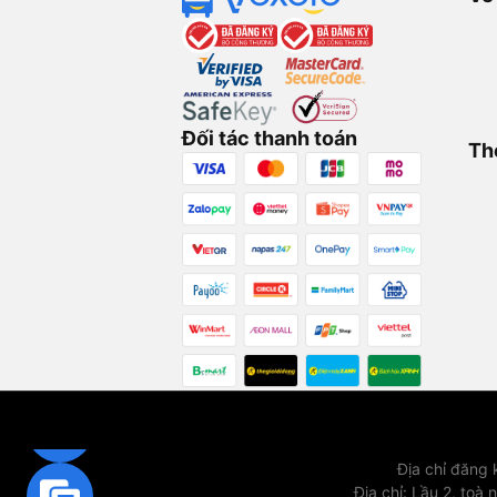
Đối tác thanh toán
Th
Địa chỉ đăng
Địa chỉ
:
Lầu 2, toà 