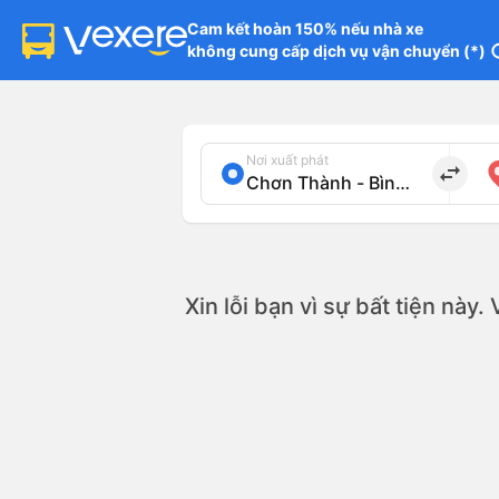
Cam kết hoàn 150% nếu nhà xe

không cung cấp dịch vụ vận chuyển (*)
in
Nơi xuất phát
import_export
Xin lỗi bạn vì sự bất tiện này