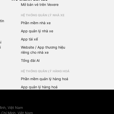
Mở bán vé trên Vexere
HỆ THỐNG QUẢN LÝ NHÀ XE
tin
Phần mềm nhà xe
App quản lý nhà xe
App tài xế
i
i
Website / App thương hiệu
riêng cho nhà xe
Tổng đài AI
HỆ THỐNG QUẢN LÝ HÀNG HOÁ
Phần mềm quản lý hàng hoá
App quản lý hàng hoá
inh, Việt Nam
 Chí Minh, Việt Nam