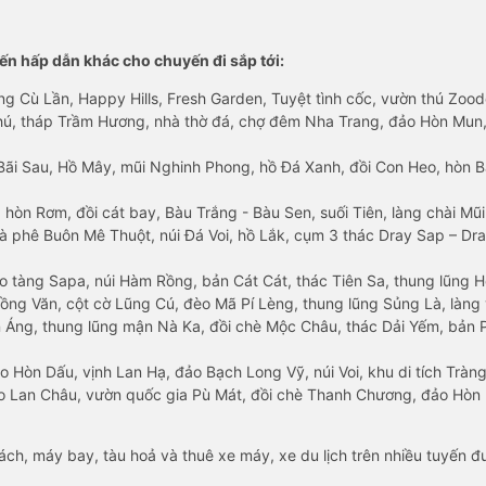
n hấp dẫn khác cho chuyến đi sắp tới:
ng Cù Lần, Happy Hills, Fresh Garden, Tuyệt tình cốc, vườn thú Zoodo
Phú, tháp Trầm Hương, nhà thờ đá, chợ đêm Nha Trang, đảo Hòn Mun,
Bãi Sau, Hồ Mây, mũi Nghinh Phong, hồ Đá Xanh, đồi Con Heo, hòn B
 hòn Rơm, đồi cát bay, Bàu Trắng - Bàu Sen, suối Tiên, làng chài Mũi
à phê Buôn Mê Thuột, núi Đá Voi, hồ Lắk, cụm 3 thác Dray Sap – Dra
o tàng Sapa, núi Hàm Rồng, bản Cát Cát, thác Tiên Sa, thung lũng 
ng Văn, cột cờ Lũng Cú, đèo Mã Pí Lèng, thung lũng Sủng Là, làng 
Áng, thung lũng mận Nà Ka, đồi chè Mộc Châu, thác Dải Yếm, bản P
o Hòn Dấu, vịnh Lan Hạ, đảo Bạch Long Vỹ, núi Voi, khu di tích Tràng
ảo Lan Châu, vườn quốc gia Pù Mát, đồi chè Thanh Chương, đảo Hò
hách, máy bay, tàu hoả và thuê xe máy, xe du lịch trên nhiều tuyến 