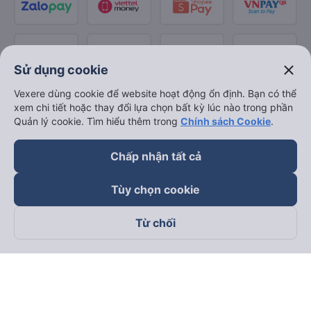
close
Sử dụng cookie
Vexere dùng cookie để website hoạt động ổn định. Bạn có thể
xem chi tiết hoặc thay đổi lựa chọn bất kỳ lúc nào trong phần
Quản lý cookie. Tìm hiểu thêm trong
Chính sách Cookie
.
Chấp nhận tất cả
Tùy chọn cookie
Từ chối
Theo dõi chúng tôi trên
Facebook
Tiktok
Youtube
Công ty TNHH Thương Mại Dịch Vụ Vexere