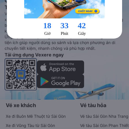
Ứng dụng đặt vé Xe khách, Máy bay,
Tàu hoả và Thuê xe
Vexere - ứng dụng đặt vé đa phương tiện với hơn 3000+ nhà
xe chất lượng cao, 5000+ tuyến đường toàn quốc, tất cả hãng
bay và hãng tàu cùng dịch vụ thuê xe máy, xe du lịch phủ
khắp các tỉnh thành tại Việt Nam.
Ứng dụng hiển thị thông tin đầy đủ, minh bạch cùng vô vàn
tiện ích giúp người dùng so sánh và lựa chọn phương án di
chuyển tiết kiệm, nhanh chóng và phù hợp nhất.
Tải ứng dụng Vexere ngay
Vé xe khách
Vé tàu hỏa
Xe đi Buôn Mê Thuột từ Sài Gòn
Vé tàu Sài Gòn Nha Trang
Xe đi Vũng Tàu từ Sài Gòn
Vé tàu Sài Gòn Phan Thiết