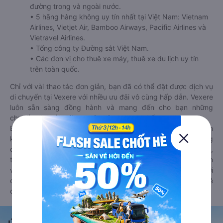
đường trong và ngoài nước.
• 5 hãng hàng không uy tín nhất tại Việt Nam: Vietnam
Airlines, Vietjet Air, Bamboo Airways, Pacific Airlines và
Vietravel Airlines.
• Tổng công ty Đường sắt Việt Nam.
• Các đơn vị cho thuê xe máy, thuê xe du lịch uy tín
trên toàn quốc.
Chỉ với vài thao tác đơn giản, bạn đã có thể đặt được dịch vụ
di chuyển tại Vexere với nhiều ưu đãi vô cùng hấp dẫn. Vexere
luôn sẵn sàng đồng hành và mang đến cho bạn những
chuyến đi thoải mái, an toàn và trọn vẹn nhất.
Bên cạnh đó, bạn có thể tham khảo thêm các phương tiện
khác tại
Goyolo.com
cho chuyến đi sắp tới. Goyolo là nền tảng
đặt vé cho phép người dùng so sánh giá cả, giờ khởi hành,
thời gian di chuyển của nhiều phương tiện máy bay, xe khách
và tàu hoả. Hệ thống của Goyolo được liên kết trực tiếp với
các hãng máy bay, xe khách và tàu hoả, luôn đảm bảo có vé
cho bạn di chuyển.