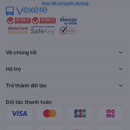
Xem tất cả tuyến đường
keyboard_arrow_down
Về chúng tôi
keyboard_arrow_down
Hỗ trợ
keyboard_arrow_down
Trở thành đối tác
Đối tác thanh toán