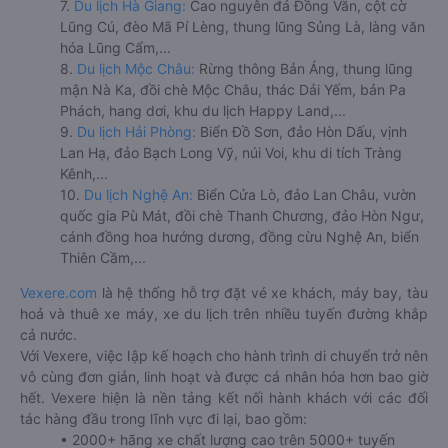
7.
Du lịch Hà Giang:
Cao nguyên đá Đồng Văn, cột cờ
Lũng Cú, đèo Mã Pí Lèng, thung lũng Sủng Là, làng văn
hóa Lũng Cẩm,...
8.
Du lịch Mộc Châu:
Rừng thông Bản Áng, thung lũng
mận Nà Ka, đồi chè Mộc Châu, thác Dải Yếm, bản Pa
Phách, hang dơi, khu du lịch Happy Land,...
9.
Du lịch Hải Phòng:
Biển Đồ Sơn, đảo Hòn Dấu, vịnh
Lan Hạ, đảo Bạch Long Vỹ, núi Voi, khu di tích Tràng
Kênh,...
10.
Du lịch Nghệ An:
Biển Cửa Lò, đảo Lan Châu, vườn
quốc gia Pù Mát, đồi chè Thanh Chương, đảo Hòn Ngư,
cánh đồng hoa hướng dương, đồng cừu Nghệ An, biển
Thiên Cầm,...
Vexere.com
là hệ thống hỗ trợ đặt vé xe khách, máy bay, tàu
hoả và thuê xe máy, xe du lịch trên nhiều tuyến đường khắp
cả nước.
Với Vexere, việc lập kế hoạch cho hành trình di chuyển trở nên
vô cùng đơn giản, linh hoạt và được cá nhân hóa hơn bao giờ
hết. Vexere hiện là nền tảng kết nối hành khách với các đối
tác hàng đầu trong lĩnh vực đi lại, bao gồm:
• 2000+ hãng xe chất lượng cao trên 5000+ tuyến