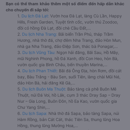
Bạn có thể tham khảo thêm một số điểm đến hấp dẫn khác
cho chuyến đi sắp tới:
1.
Du lịch Đà Lạt:
Vườn hoa Đà Lạt, làng Cù Lần, Happy
Hills, Fresh Garden, Tuyệt tình cốc, vườn thú Zoodoo,
đồi cỏ hồng Đà Lạt, đồi chè Cầu Đất,...
2.
Du lịch Nha Trang:
Bãi biển Trần Phú, tháp Trầm
Hương, nhà thờ đá, chợ đêm Nha Trang, đảo Hòn Mun,
nhà ga Nha Trang, đảo Điệp Sơn, thác bà Ponagar,...
3.
Du lịch Vũng Tàu:
Ngọn hải đăng, Bãi Sau, Hồ Mây,
mũi Nghinh Phong, hồ Đá Xanh, đồi Con Heo, hòn Bà,
vườn quốc gia Bình Châu, bến thuyền Marina,...
4.
Du lịch Phan Thiết:
Bãi đá Ông Địa, hòn Rơm, đồi cát
bay, Bàu Trắng - Bàu Sen, suối Tiên, làng chài Mũi Né,
đảo Hòn Bà, hải đăng Kê Gà,...
5.
Du lịch Buôn Ma Thuột:
Bảo tàng cà phê Buôn Mê
Thuột, núi Đá Voi, hồ Lắk, cụm 3 thác Dray Sap – Dray
Nur – Gia Long, Buôn Đôn, hồ Ea Kao, vườn quốc gia
Chư Yang Shin,...
6.
Du lịch Sapa:
Nhà thờ đá Sapa, bảo tàng Sapa, núi
Hàm Rồng, bản Cát Cát, thác Tiên Sa, thung lũng Hoa
Hồng, thung lũng Mường Hoa,...