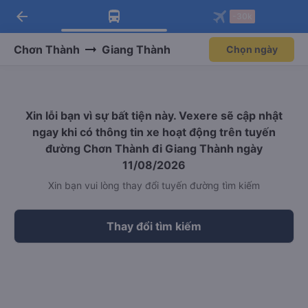
arrow_back
Tải app Vexere ngay!
Tải app Vexere
-30k
Mở app
Mở app
Nhận ưu đãi thành viên độc
-30k/ghế khi đặt vé máy bay qua
quyền
app
Chơn Thành
Giang Thành
Chọn ngày
Xin lỗi bạn vì sự bất tiện này. Vexere sẽ cập nhật
ngay khi có thông tin xe hoạt động trên tuyến
đường Chơn Thành đi Giang Thành ngày
11/08/2026
Xin bạn vui lòng thay đổi tuyến đường tìm kiếm
Thay đổi tìm kiếm