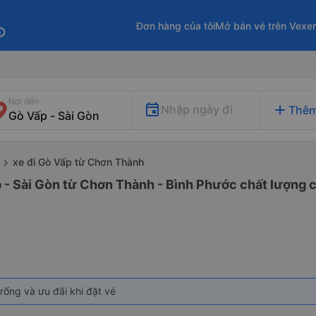
Đơn hàng của tôi
Mở bán vé trên Vexe
fo
Nơi đến
add
Nhập ngày đi
Thêm
xe đi Gò Vấp từ Chơn Thành
 - Sài Gòn từ Chơn Thành - Bình Phước chất lượng c
rống và ưu đãi khi đặt vé