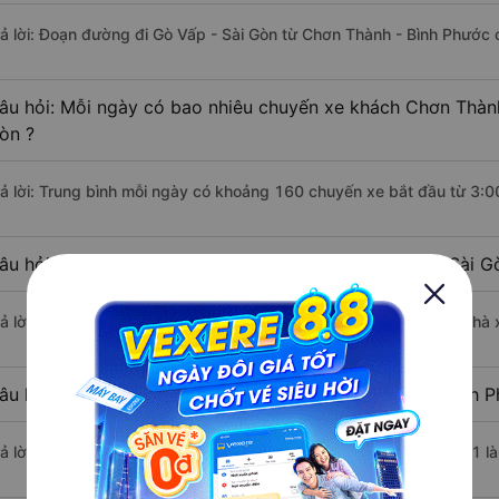
rả lời: Đoạn đường đi Gò Vấp - Sài Gòn từ Chơn Thành - Bình Phước
âu hỏi: Mỗi ngày có bao nhiêu chuyến xe khách Chơn Thành
òn ?
rả lời: Trung bình mỗi ngày có khoảng 160 chuyến xe bắt đầu từ 3:0
âu hỏi: Nhà xe đi Chơn Thành - Bình Phước Gò Vấp - Sài G
rả lời: Chuyến xe có giờ xuất phát sớm nhất vào lúc 3:00 là của nhà
âu hỏi: Nhà xe đi Gò Vấp - Sài Gòn từ Chơn Thành - Bình P
rả lời: Chuyến xe có giờ xuất phát trễ (muộn) nhất là vào lúc 20:01 l