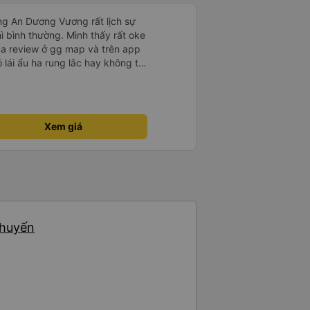
ng An Dương Vương rất lịch sự
hì bình thường. Mình thấy rất oke
ua review ở gg map và trên app
ó lái ẩu ha rung lắc hay không thì
nên ngủ ko à
Xem giá
chuyến