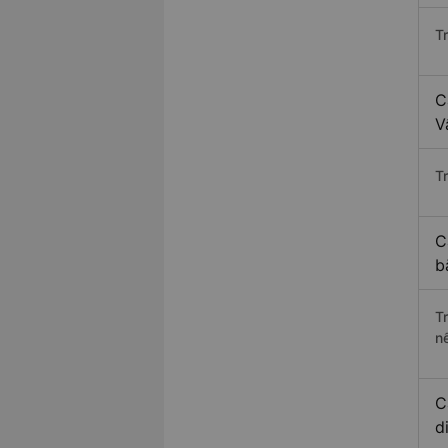
T
C
V
Tr
C
b
T
n
C
d