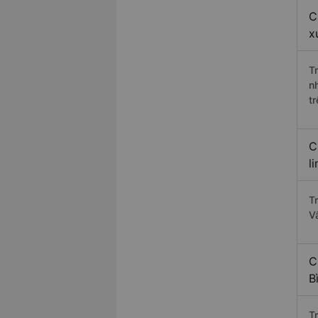
C
x
T
n
t
C
l
T
V
C
B
T