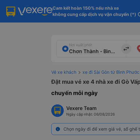
Cam kết hoàn 150% nếu nhà xe

không cung cấp dịch vụ vận chuyển (*)
in
Nơi xuất phát
import_export
Vé xe khách
xe đi Sài Gòn từ Bình Phước
Đặt mua vé xe 4 nhà xe đi Gò Vấp
chuyến mỗi ngày
Vexere Team
Ngày cập nhật: 06/08/2026
Chọn ngày đi để xem giá vé, số ghế t
info