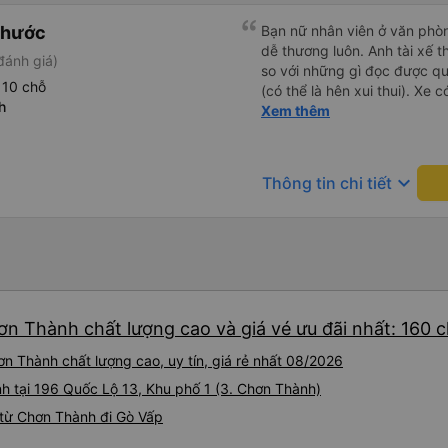
Phước
Bạn nữ nhân viên ở văn phò
dễ thương luôn. Anh tài xế t
đánh giá)
so với những gì đọc được q
 10 chỗ
(có thể là hên xui thui). Xe c
h
cũng ko rõ tại mình say xe 
Xem thêm
keyboard_arrow_down
Thông tin chi tiết
ơn Thành chất lượng cao và giá vé ưu đãi nhất: 160 
n Thành chất lượng cao, uy tín, giá rẻ nhất 08/2026
nh tại 196 Quốc Lộ 13, Khu phố 1 (3. Chơn Thành)
từ Chơn Thành đi Gò Vấp