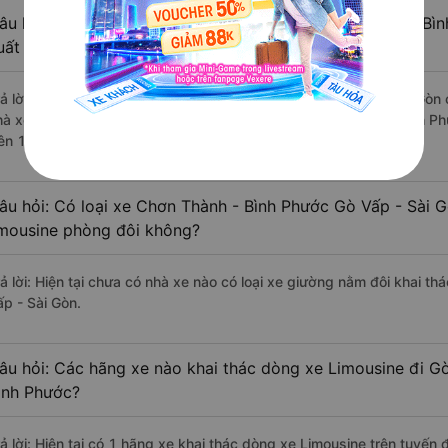
âu hỏi: Review xe đi Gò Vấp - Sài Gòn từ Chơn Thành - Bìn
uất sắc, cao cấp nhất?
rả lời: Những hãng xe đi Chơn Thành - Bình Phước Gò Vấp - Sài Gòn c
hà xe Petro Bình Phước đi Gò Vấp - Sài Gòn từ Chơn Thành - Bình Ph
rên 1299 đánh giá của khách hàng).
âu hỏi: Có loại xe Chơn Thành - Bình Phước Gò Vấp - Sài G
imousine phòng đôi không?
rả lời: Hiện tại chưa có nhà xe nào có loại xe giường nằm đôi khai t
ấp - Sài Gòn.
âu hỏi: Các hãng xe nào khai thác dòng xe Limousine đi G
ình Phước?
rả lời: Hiện tại có 1 hãng xe khai thác dòng xe Limousine trên tuyến