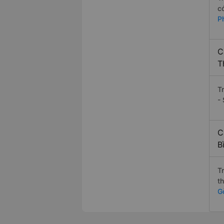
c
P
C
T
T
-
C
B
T
t
G