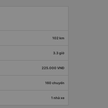
102 km
3.3 giờ
225.000 VNĐ
160 chuyến
1 nhà xe