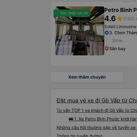
Petro Bình 
Xác nhận tức thì
4.6
star
(1301 
Solati Limousine
3. Chơn Thàn
3h1m
Sân bay
Xem thêm chuyến
Đặt mua vé xe đi Gò Vấp từ Ch
Tư vấn TOP 1 xe khách đi Gò Vấp từ Chơ
🚌 1. Xe Petro Bình Phước khởi hà
Những câu hỏi thường gặp về tuyến xe 
Thông tin tuyến đường