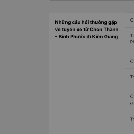
C
Những câu hỏi thường gặp
về tuyến xe từ Chơn Thành
T
- Bình Phước đi Kiên Giang
P
C
T
C
G
Tr