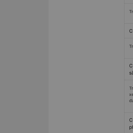
T
C
T
C
s
T
x
đ
C
p