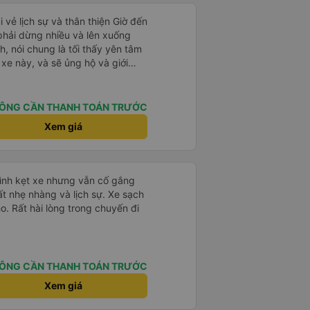
i vẻ lịch sự và thân thiện Giờ đến
 phải dừng nhiều và lên xuống
, nói chung là tối thấy yên tâm
xe này, và sẽ ủng hộ và giới
g dịch vụ của nhà xe này
ÔNG CẦN THANH TOÁN TRƯỚC
Xem giá
mình kẹt xe nhưng vẫn cố gắng
ất nhẹ nhàng và lịch sự. Xe sạch
o. Rất hài lòng trong chuyến đi
ÔNG CẦN THANH TOÁN TRƯỚC
Xem giá