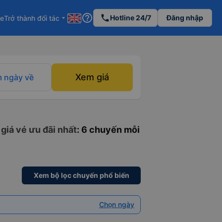
help_outline
phone
Hotline 24/7
Đăng nhập
re
Trở thành đối tác
arrow_drop_down
Xem giá
 ngày về
giá vé ưu đãi nhất
: 6 chuyến mỗi
Xem bộ lọc chuyến phổ biến
Chọn ngày