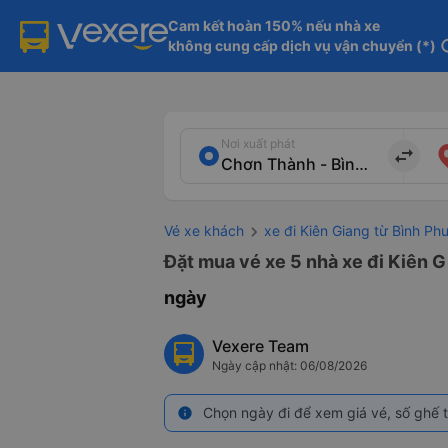
Cam kết hoàn 150% nếu nhà xe

không cung cấp dịch vụ vận chuyển (*)
in
Nơi xuất phát
import_export
Vé xe khách
xe đi Kiên Giang từ Bình Ph
Đặt mua vé xe 5 nhà xe đi Kiên G
ngày
Vexere Team
Ngày cập nhật: 06/08/2026
Chọn ngày đi để xem giá vé, số ghế t
info