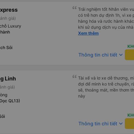
Express
Trải nghiệm tốt Nhân viên vu
có trễ hơn dự định 1h, vì xe
ánh giá)
hàng hóa và rước hành khách
chỗ Luxury
khi sử dụng dịch vụ của nhà 
Thành
thiệu cho người thân sử dụn
Xem thêm
KH
ch Sỏi
keyboard_arrow_down
Thông tin chi tiết
g Linh
Tài xế và lơ xe dễ thương, 
đợi để mình ko trễ chuyến, r
ánh giá)
sẽ, thoáng mát, mền thơm th
hòng
này
Dọc QL13)
KH
Sỏi
keyboard_arrow_down
Thông tin chi tiết