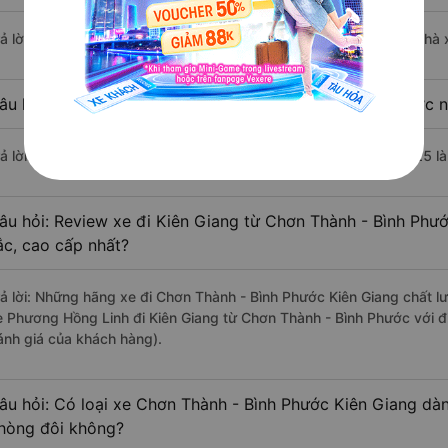
rả lời: Chuyến xe có giờ xuất phát sớm nhất vào lúc 1:10 là của nhà
âu hỏi: Nhà xe đi Kiên Giang từ Chơn Thành - Bình Phước n
rả lời: Chuyến xe có giờ xuất phát trễ (muộn) nhất là vào lúc 19:25 
âu hỏi: Review xe đi Kiên Giang từ Chơn Thành - Bình Phướ
ắc, cao cấp nhất?
rả lời: Những hãng xe đi Chơn Thành - Bình Phước Kiên Giang chất lư
e Phương Hồng Linh đi Kiên Giang từ Chơn Thành - Bình Phước với đ
ánh giá của khách hàng).
âu hỏi: Có loại xe Chơn Thành - Bình Phước Kiên Giang dàn
hòng đôi không?