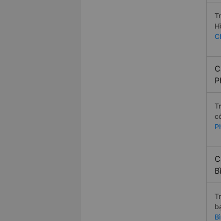
T
H
C
C
P
T
c
P
C
B
T
b
B