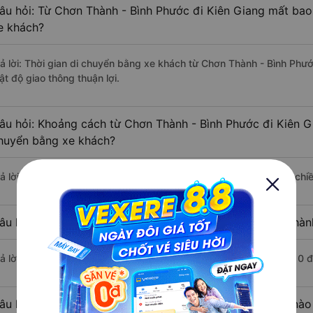
âu hỏi: Từ Chơn Thành - Bình Phước đi Kiên Giang mất bao 
e khách?
rả lời: Thời gian di chuyển bằng xe khách từ Chơn Thành - Bình Phướ
ật độ giao thông thuận lợi.
âu hỏi: Khoảng cách từ Chơn Thành - Bình Phước đi Kiên G
huyển bằng xe khách?
rả lời: Đoạn đường đi Kiên Giang từ Chơn Thành - Bình Phước có ch
âu hỏi: Mỗi ngày có bao nhiêu chuyến xe khách Chơn Thành
rả lời: Trung bình mỗi ngày có khoảng 6 chuyến xe bắt đầu từ 1:10 
âu hỏi: Nhà xe đi Chơn Thành - Bình Phước Kiên Giang nào