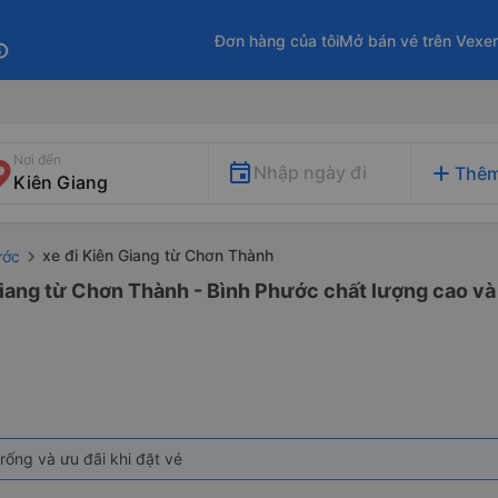
Đơn hàng của tôi
Mở bán vé trên Vexe
fo
Nơi đến
add
Nhập ngày đi
Thêm
xe đi Kiên Giang từ Chơn Thành
ước
iang từ Chơn Thành - Bình Phước chất lượng cao và 
rống và ưu đãi khi đặt vé