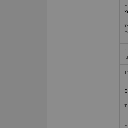
C
x
T
m
C
c
T
C
T
C