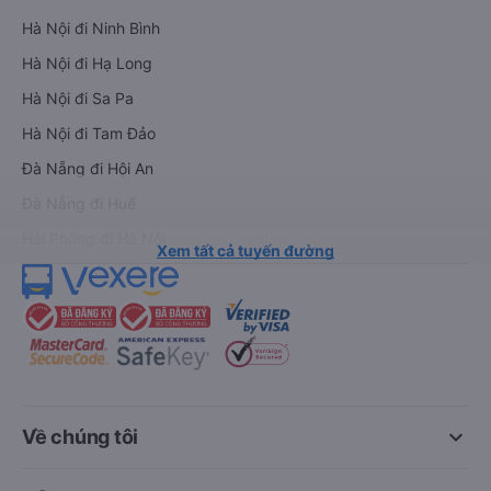
Hà Nội đi Ninh Bình
Hà Nội đi Hạ Long
Hà Nội đi Sa Pa
Hà Nội đi Tam Đảo
Đà Nẵng đi Hội An
Đà Nẵng đi Huế
Hải Phòng đi Hà Nội
Xem tất cả tuyến đường
keyboard_arrow_down
Về chúng tôi