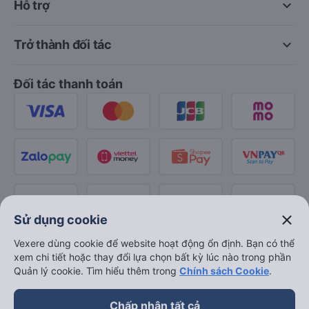
keyboard_arrow_down
Hỗ trợ
keyboard_arrow_down
Trở thành đối tác
Đối tác thanh toán
close
Sử dụng cookie
Vexere dùng cookie để website hoạt động ổn định. Bạn có thể
xem chi tiết hoặc thay đổi lựa chọn bất kỳ lúc nào trong phần
Quản lý cookie. Tìm hiểu thêm trong
Chính sách Cookie
.
Chấp nhận tất cả