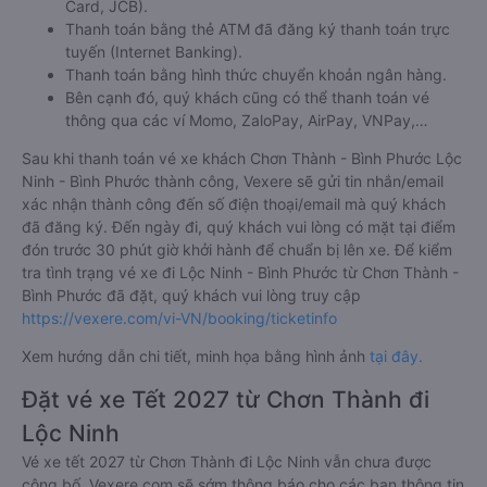
Card, JCB).
Thanh toán bằng thẻ ATM đã đăng ký thanh toán trực
tuyến (Internet Banking).
Thanh toán bằng hình thức chuyển khoản ngân hàng.
Bên cạnh đó, quý khách cũng có thể thanh toán vé
thông qua các ví Momo, ZaloPay, AirPay, VNPay,…
Sau khi thanh toán vé xe khách Chơn Thành - Bình Phước Lộc
Ninh - Bình Phước thành công, Vexere sẽ gửi tin nhắn/email
xác nhận thành công đến số điện thoại/email mà quý khách
đã đăng ký. Đến ngày đi, quý khách vui lòng có mặt tại điểm
đón trước 30 phút giờ khởi hành để chuẩn bị lên xe. Để kiểm
tra tình trạng vé xe đi Lộc Ninh - Bình Phước từ Chơn Thành -
Bình Phước đã đặt, quý khách vui lòng truy cập
https://vexere.com/vi-VN/booking/ticketinfo
Xem hướng dẫn chi tiết, minh họa bằng hình ảnh
tại đây.
Đặt vé xe Tết 2027 từ Chơn Thành đi
Lộc Ninh
Vé xe tết 2027 từ Chơn Thành đi Lộc Ninh vẫn chưa được
công bố. Vexere.com sẽ sớm thông báo cho các bạn thông tin