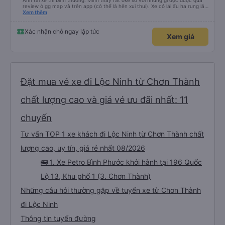
Anh tài xế thì bình thường. Mình thấy rất oke so với những gì đọc được qua
review ở gg map và trên app (có thể là hên xui thui). Xe có lái ẩu ha rung lắc
hay không thì cũng ko rõ tại mình say xe nên ngủ ko à
Xem thêm
Xác nhận chỗ ngay lập tức
Xem giá
Đặt mua vé xe đi Lộc Ninh từ Chơn Thành
chất lượng cao và giá vé ưu đãi nhất: 11
chuyến
Tư vấn TOP 1 xe khách đi Lộc Ninh từ Chơn Thành chất
lượng cao, uy tín, giá rẻ nhất 08/2026
🚌 1. Xe Petro Bình Phước khởi hành tại 196 Quốc
Lộ 13, Khu phố 1 (3. Chơn Thành)
Những câu hỏi thường gặp về tuyến xe từ Chơn Thành
đi Lộc Ninh
Thông tin tuyến đường