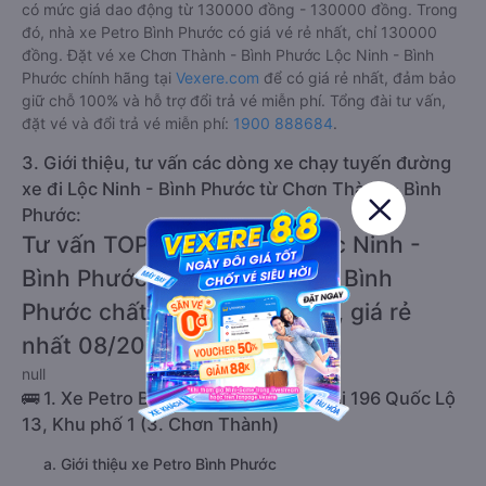
có mức giá dao động từ 130000 đồng - 130000 đồng. Trong
đó, nhà xe Petro Bình Phước có giá vé rẻ nhất, chỉ 130000
đồng. Đặt vé xe Chơn Thành - Bình Phước Lộc Ninh - Bình
Phước chính hãng tại
Vexere.com
để có giá rẻ nhất, đảm bảo
giữ chỗ 100% và hỗ trợ đổi trả vé miễn phí. Tổng đài tư vấn,
đặt vé và đổi trả vé miễn phí:
1900 888684
.
3. Giới thiệu, tư vấn các dòng xe chạy tuyến đường
xe đi Lộc Ninh - Bình Phước từ Chơn Thành - Bình
Phước:
Tư vấn TOP 1 xe khách đi Lộc Ninh -
Bình Phước từ Chơn Thành - Bình
Phước chất lượng cao, uy tín, giá rẻ
nhất 08/2026
null
🚌 1. Xe Petro Bình Phước khởi hành tại 196 Quốc Lộ
13, Khu phố 1 (3. Chơn Thành)
a. Giới thiệu xe Petro Bình Phước