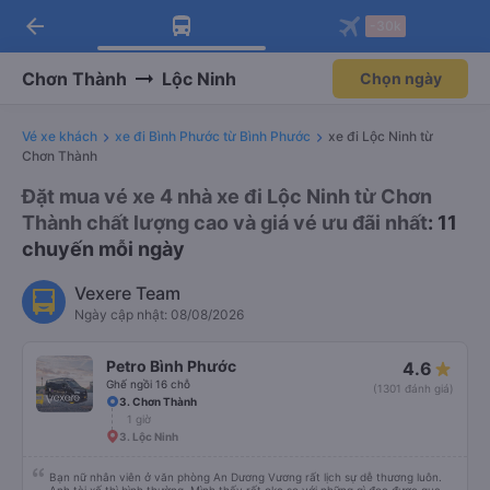
arrow_back
Tải app Vexere ngay!
Tải app Vexere
-30k
Mở app
Mở app
Nhận ưu đãi thành viên độc
-30k/ghế khi đặt vé máy bay qua
quyền
app
Chơn Thành
Lộc Ninh
Chọn ngày
Vé xe khách
xe đi Bình Phước từ Bình Phước
xe đi Lộc Ninh từ
Chơn Thành
Đặt mua vé xe 4 nhà xe đi Lộc Ninh từ Chơn
Thành chất lượng cao và giá vé ưu đãi nhất
: 11
chuyến mỗi ngày
Vexere Team
Ngày cập nhật: 08/08/2026
Petro Bình Phước
4.6
Ghế ngồi 16 chỗ
(1301 đánh giá)
3. Chơn Thành
1 giờ
3. Lộc Ninh
Bạn nữ nhân viên ở văn phòng An Dương Vương rất lịch sự dễ thương luôn.