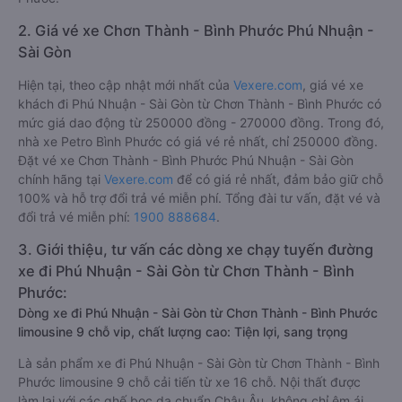
2. Giá vé xe Chơn Thành - Bình Phước Phú Nhuận -
Sài Gòn
Hiện tại, theo cập nhật mới nhất của
Vexere.com
, giá vé xe
khách đi Phú Nhuận - Sài Gòn từ Chơn Thành - Bình Phước có
mức giá dao động từ 250000 đồng - 270000 đồng. Trong đó,
nhà xe Petro Bình Phước có giá vé rẻ nhất, chỉ 250000 đồng.
Đặt vé xe Chơn Thành - Bình Phước Phú Nhuận - Sài Gòn
chính hãng tại
Vexere.com
để có giá rẻ nhất, đảm bảo giữ chỗ
100% và hỗ trợ đổi trả vé miễn phí. Tổng đài tư vấn, đặt vé và
đổi trả vé miễn phí:
1900 888684
.
3. Giới thiệu, tư vấn các dòng xe chạy tuyến đường
xe đi Phú Nhuận - Sài Gòn từ Chơn Thành - Bình
Phước:
Dòng xe đi Phú Nhuận - Sài Gòn từ Chơn Thành - Bình Phước
limousine 9 chỗ vip, chất lượng cao: Tiện lợi, sang trọng
Là sản phẩm xe đi Phú Nhuận - Sài Gòn từ Chơn Thành - Bình
Phước limousine 9 chỗ cải tiến từ xe 16 chỗ. Nội thất được
làm lại với các ghế bọc da chuẩn Châu Âu, không chỉ êm ái