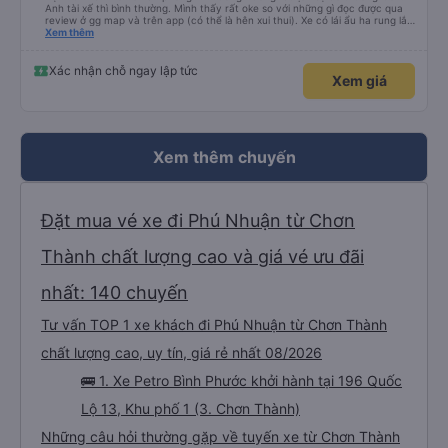
Anh tài xế thì bình thường. Mình thấy rất oke so với những gì đọc được qua
review ở gg map và trên app (có thể là hên xui thui). Xe có lái ẩu ha rung lắc
hay không thì cũng ko rõ tại mình say xe nên ngủ ko à
Xem thêm
Xác nhận chỗ ngay lập tức
Xem giá
Xem thêm chuyến
Đặt mua vé xe đi Phú Nhuận từ Chơn
Thành chất lượng cao và giá vé ưu đãi
nhất: 140 chuyến
Tư vấn TOP 1 xe khách đi Phú Nhuận từ Chơn Thành
chất lượng cao, uy tín, giá rẻ nhất 08/2026
🚌 1. Xe Petro Bình Phước khởi hành tại 196 Quốc
Lộ 13, Khu phố 1 (3. Chơn Thành)
Những câu hỏi thường gặp về tuyến xe từ Chơn Thành