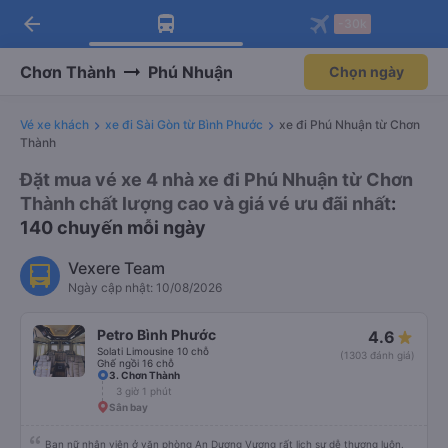
arrow_back
Tải app Vexere ngay!
Tải app Vexere
-30k
Mở app
Mở app
Nhận ưu đãi thành viên độc
-30k/ghế khi đặt vé máy bay qua
quyền
app
Chơn Thành
Phú Nhuận
Chọn ngày
Vé xe khách
xe đi Sài Gòn từ Bình Phước
xe đi Phú Nhuận từ Chơn
Thành
Đặt mua vé xe 4 nhà xe đi Phú Nhuận từ Chơn
Thành chất lượng cao và giá vé ưu đãi nhất
:
140 chuyến mỗi ngày
Vexere Team
Ngày cập nhật: 10/08/2026
Petro Bình Phước
4.6
Solati Limousine 10 chỗ
(1303 đánh giá)
Ghế ngồi 16 chỗ
3. Chơn Thành
3 giờ 1 phút
Sân bay
Bạn nữ nhân viên ở văn phòng An Dương Vương rất lịch sự dễ thương luôn.