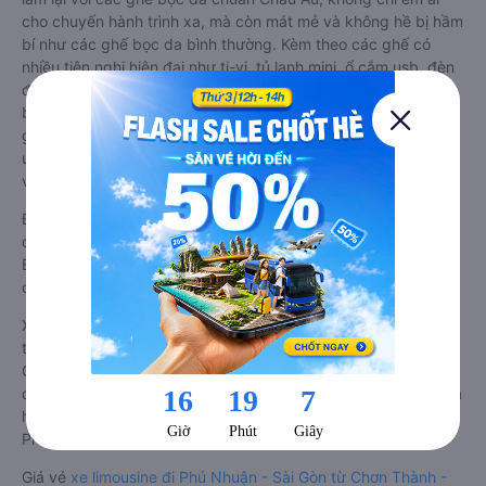
cho chuyến hành trình xa, mà còn mát mẻ và không hề bị hầm
bí như các ghế bọc da bình thường. Kèm theo các ghế có
nhiều tiện nghi hiện đại như ti-vi, tủ lạnh mini, ổ cắm usb, đèn
đọc sách, hệ thống âm thanh cao cấp. Có vách ngăn riêng
biệt giữa khoang lái và khoang hành khách. Khoảng cách
giữa các ghế ngồi rất thoải mái, không nhồi nhét. Luôn đáp
ứng được nhu cầu về sang trọng, thoải mái và tiện nghi trong
việc di chuyển.
Đây là loại xe Chơn Thành - Bình Phước Phú Nhuận - Sài Gòn
có hỗ trợ đón/trả tận nơi miễn phí tại nội thành Chơn Thành -
Bình Phước và nội thành Phú Nhuận - Sài Gòn, rất thuận tiện
cho du khách.
Xe Chơn Thành - Bình Phước Phú Nhuận - Sài Gòn limousine
tốt nhất: Xe từ Chơn Thành - Bình Phước đi Phú Nhuận - Sài
Gòn limousine được đánh giá chung có chất lượng Tốt với
điểm đánh giá trung bình từ 4.6/5 dựa trên 1301 phản hồi của
hành khách Xe về Phú Nhuận - Sài Gòn từ Chơn Thành - Bình
Phước.
Giá vé
xe limousine đi Phú Nhuận - Sài Gòn từ Chơn Thành -