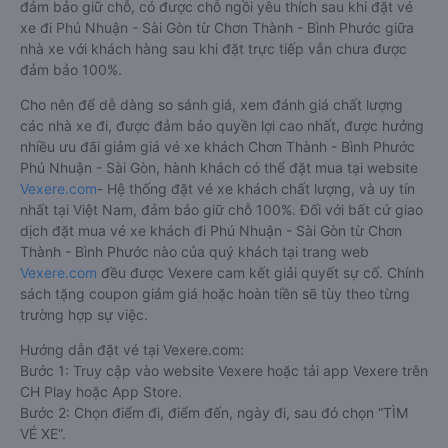
đảm bảo giữ chỗ, có được chỗ ngồi yêu thích sau khi đặt vé
xe đi Phú Nhuận - Sài Gòn từ Chơn Thành - Bình Phước giữa
nhà xe với khách hàng sau khi đặt trực tiếp vẫn chưa được
đảm bảo 100%.
Cho nên để dễ dàng so sánh giá, xem đánh giá chất lượng
các nhà xe đi, được đảm bảo quyền lợi cao nhất, được hưởng
nhiều ưu đãi giảm giá vé xe khách Chơn Thành - Bình Phước
Phú Nhuận - Sài Gòn, hành khách có thể đặt mua tại website
Vexere.com
- Hệ thống đặt vé xe khách chất lượng, và uy tín
nhất tại Việt Nam, đảm bảo giữ chỗ 100%. Đối với bất cứ giao
dịch đặt mua vé xe khách đi Phú Nhuận - Sài Gòn từ Chơn
Thành - Bình Phước nào của quý khách tại trang web
Vexere.com
đều được Vexere cam kết giải quyết sự cố. Chính
sách tặng coupon giảm giá hoặc hoàn tiền sẽ tùy theo từng
trường hợp sự việc.
Hướng dẫn đặt vé tại Vexere.com:
Bước 1: Truy cập vào website Vexere hoặc tải app Vexere trên
CH Play hoặc App Store.
Bước 2: Chọn điểm đi, điểm đến, ngày đi, sau đó chọn “TÌM
VÉ XE”.