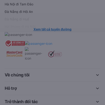
Hà Nội đi Tam Đảo
Đà Nẵng đi Hội An
Đà Nẵng đi Huế
Hải Phòng đi Hà Nội
Xem tất cả tuyến đường
keyboard_arrow_down
Về chúng tôi
keyboard_arrow_down
Hỗ trợ
keyboard_arrow_down
Trở thành đối tác