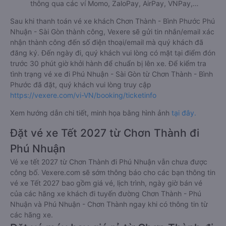
thông qua các ví Momo, ZaloPay, AirPay, VNPay,…
Sau khi thanh toán vé xe khách Chơn Thành - Bình Phước Phú
Nhuận - Sài Gòn thành công, Vexere sẽ gửi tin nhắn/email xác
nhận thành công đến số điện thoại/email mà quý khách đã
đăng ký. Đến ngày đi, quý khách vui lòng có mặt tại điểm đón
trước 30 phút giờ khởi hành để chuẩn bị lên xe. Để kiểm tra
tình trạng vé xe đi Phú Nhuận - Sài Gòn từ Chơn Thành - Bình
Phước đã đặt, quý khách vui lòng truy cập
https://vexere.com/vi-VN/booking/ticketinfo
Xem hướng dẫn chi tiết, minh họa bằng hình ảnh
tại đây.
Đặt vé xe Tết 2027 từ Chơn Thành đi
Phú Nhuận
Vé xe tết 2027 từ Chơn Thành đi Phú Nhuận vẫn chưa được
công bố. Vexere.com sẽ sớm thông báo cho các bạn thông tin
vé xe Tết 2027 bao gồm giá vé, lịch trình, ngày giờ bán vé
của các hãng xe khách đi tuyến đường Chơn Thành - Phú
Nhuận và Phú Nhuận - Chơn Thành ngay khi có thông tin từ
các hãng xe.