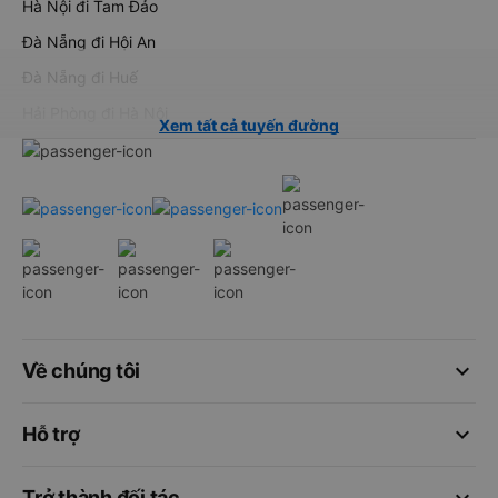
Hà Nội đi Hạ Long
Hà Nội đi Sa Pa
Hà Nội đi Tam Đảo
Đà Nẵng đi Hội An
Đà Nẵng đi Huế
Hải Phòng đi Hà Nội
Xem tất cả tuyến đường
keyboard_arrow_down
Về chúng tôi