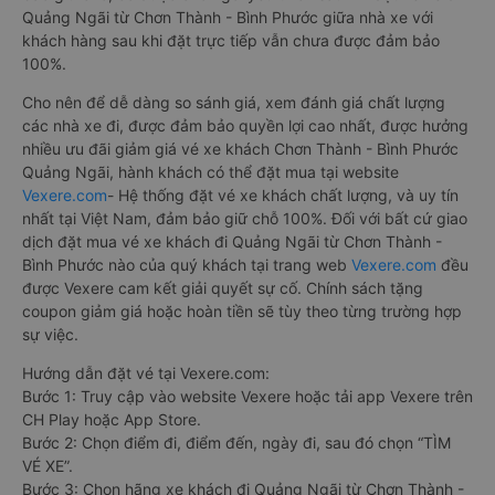
Ngãi giúp cho du khách có đa dạng sự lựa chọn. Đây cũng có
thể là một điều bất lợi làm cho hàng khách không biết nên
chọn nhà xe nào là phù hợp với mình. Bên cạnh đó, việc đảm
bảo giữ chỗ, có được chỗ ngồi yêu thích sau khi đặt vé xe đi
Quảng Ngãi từ Chơn Thành - Bình Phước giữa nhà xe với
khách hàng sau khi đặt trực tiếp vẫn chưa được đảm bảo
100%.
Cho nên để dễ dàng so sánh giá, xem đánh giá chất lượng
các nhà xe đi, được đảm bảo quyền lợi cao nhất, được hưởng
nhiều ưu đãi giảm giá vé xe khách Chơn Thành - Bình Phước
Quảng Ngãi, hành khách có thể đặt mua tại website
Vexere.com
- Hệ thống đặt vé xe khách chất lượng, và uy tín
nhất tại Việt Nam, đảm bảo giữ chỗ 100%. Đối với bất cứ giao
dịch đặt mua vé xe khách đi Quảng Ngãi từ Chơn Thành -
Bình Phước nào của quý khách tại trang web
Vexere.com
đều
được Vexere cam kết giải quyết sự cố. Chính sách tặng
coupon giảm giá hoặc hoàn tiền sẽ tùy theo từng trường hợp
sự việc.
Hướng dẫn đặt vé tại Vexere.com:
Bước 1: Truy cập vào website Vexere hoặc tải app Vexere trên