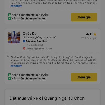
16 giờ 48 phút
Quảng Ngãi (dọc QL1A)
Các bạn nữ lễ tân xinh iu. Các anh, chú, bác VP ĐH vui tính, quan tâm khách,
vui vẻ, nhiệt tình. Trong chuyến đi của mình có 2 gia đình bác lớn tuổi nc khá
to, có bạn nv nhắc nhở thì 2 bác mắng lại bạn ấy. Nếu 2 bác ấy có đánh giá
xấu thì mình ngược lại nha. Bạn ấy nhắc nhở rất đúng. 2 bác nói rất to. To
Xem thêm
đến lỗi mình ngủ còn mơ được câu chuyện các bác nói với nhau xuất hiện
trong giấc mơ của mình luôn. Nên nếu bạn ấy bị phản ánh thì đừng trừ lương
bạn ấy nha. Nếu bạn ấy bị trừ thì bảo bạn ấy liên hệ sđt của mình, mình hỗ
Không cần thanh toán trước
Xem giá
trợ ạ. Số mình đuôi 666, chuyến ĐH-NT ngày 16/1. À các bạn nữ lễ tân xinh
Xác nhận chỗ ngay lập tức
iu còn đổi cho mình phòng đơn sang đôi xong còn note là (một mình) yêu
luôn. Nhưng phòng đôi mà nằm một thì mỗi lần xe rẽ 1 cái là ✈️ Ít đi xe khách
nhưng đủ để đánh giá 10/10.
Quốc Đạt
4.0
Limousine giường nằm 24 chỗ
(672 đánh giá)
Cây xăng Đức Hiếu
15 giờ 20 phút
Quảng Ngãi (dọc QL1A)
Đã đi xe Quốc Đạt vài lần trước đó nhưng rất bất ngờ vì hôm đi là ngày lễ
nhưng chất lượng chuyến đi rất tốt, đúng giờ, đúng ghế, sạch sẽ, có wifi, tài
xế và phụ xe nói chuyện rất dễ chịu. Lúc tới nơi nhà xe còn hỗ trợ xe trung
chuyển tới tận nhà. 10đ cho nhà xe, hy vọng nhà xe duy trì được chất lượng
Xem thêm
này. Cảm ơn
Không cần thanh toán trước
Xem giá
Xác nhận chỗ ngay lập tức