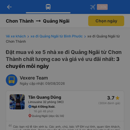
Tải app Vexere ngay!
Mở app
Nhận ưu đãi thành viên độc
quyền
arrow_back
Tải app Vexere
-30k
Mở app
-30k/ghế khi đặt vé máy bay qua
app
Chơn Thành
Quảng Ngãi
Chọn ngày
Vé xe khách
xe đi Quảng Ngãi từ Bình Phước
xe đi Quảng Ngãi từ
Chơn Thành
Đặt mua vé xe 5 nhà xe đi Quảng Ngãi từ Chơn
Thành chất lượng cao và giá vé ưu đãi nhất
: 3
chuyến mỗi ngày
Vexere Team
Ngày cập nhật: 09/08/2026
Tân Quang Dũng
3.7
Limousine 32 phòng (WC)
(3004 đánh giá)
Ngã 4 Đồng Xoài.