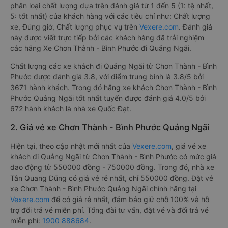
1. Về chất lượng, review, đánh giá nhà xe Chơn
Thành - Bình Phước Quảng Ngãi
Xe đi Quảng Ngãi từ Chơn Thành - Bình Phước tốt nhất được
phân loại chất lượng dựa trên đánh giá từ 1 đến 5 (1: tệ nhất,
5: tốt nhất) của khách hàng với các tiêu chí như: Chất lượng
xe, Đúng giờ, Chất lượng phục vụ trên
Vexere.com
. Đánh giá
này được viết trực tiếp bởi các khách hàng đã trải nghiệm
các hãng Xe Chơn Thành - Bình Phước đi Quảng Ngãi.
Chất lượng các xe khách đi Quảng Ngãi từ Chơn Thành - Bình
Phước được đánh giá 3.8, với điểm trung bình là 3.8/5 bởi
3671 hành khách. Trong đó hãng xe khách Chơn Thành - Bình
Phước Quảng Ngãi tốt nhất tuyến được đánh giá 4.0/5 bởi
672 hành khách là nhà xe Quốc Đạt.
2. Giá vé xe Chơn Thành - Bình Phước Quảng Ngãi
Hiện tại, theo cập nhật mới nhất của
Vexere.com
, giá vé xe
khách đi Quảng Ngãi từ Chơn Thành - Bình Phước có mức giá
dao động từ 550000 đồng - 750000 đồng. Trong đó, nhà xe
Tân Quang Dũng có giá vé rẻ nhất, chỉ 550000 đồng. Đặt vé
xe Chơn Thành - Bình Phước Quảng Ngãi chính hãng tại