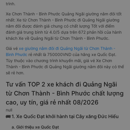
vận tải. So với xe giường nằm thông thường, xe giường nằm
đôi đi Quảng Ngãi có nhiều ưu điểm và tiện nghi vượt trội.
Màn hình LCD với hàng nghìn bộ phim giải trí, wifi, và nước
uống và chăn đắp miễn phí phục vụ hành khách suốt hành
trình.
Xe Chơn Thành - Bình Phước Quảng Ngãi giường nằm đôi tốt
nhất: Xe từ Chơn Thành - Bình Phước đi Quảng Ngãi giường
nằm đôi được đánh giá chung có chất lượng Tốt với điểm
đánh giá trung bình từ 4.0/5 dựa trên 672 phản hồi của hành
khách Xe về Quảng Ngãi từ Chơn Thành - Bình Phước.
Giá vé
xe giường nằm đôi đi Quảng Ngãi từ Chơn Thành -
Bình Phước
rẻ nhất là 750000VND của hãng xe Quốc Đạt.
Tùy thuộc vào chương trình khuyến mãi, giá vé Xe Chơn
Thành - Bình Phước đi Quảng Ngãi giường nằm đôi này có thể
sẽ rẻ hơn.
Tư vấn TOP 2 xe khách đi Quảng Ngãi
từ Chơn Thành - Bình Phước chất lượng
cao, uy tín, giá rẻ nhất 08/2026