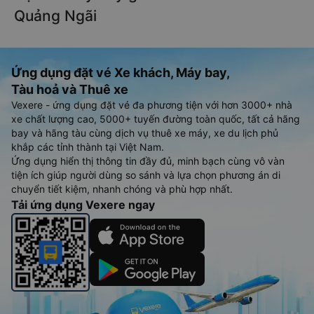
Ngãi và Quảng Ngãi - Chơn Thành ngay khi có thông tin từ
các hãng xe.
Đặt vé máy bay giá rẻ từ Chơn Thành đi
Quảng Ngãi
Ứng dụng đặt vé Xe khách, Máy bay,
Tàu hoả và Thuê xe
Vexere - ứng dụng đặt vé đa phương tiện với hơn 3000+ nhà
xe chất lượng cao, 5000+ tuyến đường toàn quốc, tất cả hãng
bay và hãng tàu cùng dịch vụ thuê xe máy, xe du lịch phủ
khắp các tỉnh thành tại Việt Nam.
Ứng dụng hiển thị thông tin đầy đủ, minh bạch cùng vô vàn
tiện ích giúp người dùng so sánh và lựa chọn phương án di
chuyển tiết kiệm, nhanh chóng và phù hợp nhất.
Tải ứng dụng Vexere ngay