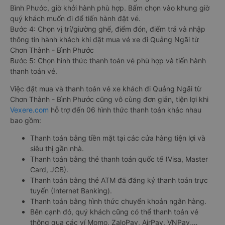
CH Play hoặc App Store.
Bước 2: Chọn điểm đi, điểm đến, ngày đi, sau đó chọn “TÌM
VÉ XE”.
Bước 3: Chọn hãng xe khách đi Quảng Ngãi từ Chơn Thành -
Bình Phước, giờ khởi hành phù hợp. Bấm chọn vào khung giờ
quý khách muốn đi để tiến hành đặt vé.
Bước 4: Chọn vị trí/giường ghế, điểm đón, điểm trả và nhập
thông tin hành khách khi đặt mua vé xe đi Quảng Ngãi từ
Chơn Thành - Bình Phước
Bước 5: Chọn hình thức thanh toán vé phù hợp và tiến hành
thanh toán vé.
Việc đặt mua và thanh toán vé xe khách đi Quảng Ngãi từ
Chơn Thành - Bình Phước cũng vô cùng đơn giản, tiện lợi khi
Vexere.com
hỗ trợ đến 06 hình thức thanh toán khác nhau
bao gồm:
Thanh toán bằng tiền mặt tại các cửa hàng tiện lợi và
siêu thị gần nhà.
Thanh toán bằng thẻ thanh toán quốc tế (Visa, Master
Card, JCB).
Thanh toán bằng thẻ ATM đã đăng ký thanh toán trực