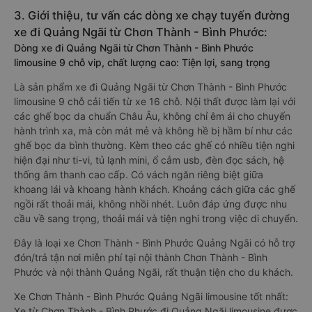
Vexere.com
để có giá rẻ nhất, đảm bảo giữ chỗ 100% và hỗ
trợ đổi trả vé miễn phí. Tổng đài tư vấn, đặt vé và đổi trả vé
miễn phí:
1900 888684
.
3. Giới thiệu, tư vấn các dòng xe chạy tuyến đường
xe đi Quảng Ngãi từ Chơn Thành - Bình Phước:
Dòng xe đi Quảng Ngãi từ Chơn Thành - Bình Phước
limousine 9 chỗ vip, chất lượng cao: Tiện lợi, sang trọng
Là sản phẩm xe đi Quảng Ngãi từ Chơn Thành - Bình Phước
limousine 9 chỗ cải tiến từ xe 16 chỗ. Nội thất được làm lại với
các ghế bọc da chuẩn Châu Âu, không chỉ êm ái cho chuyến
hành trình xa, mà còn mát mẻ và không hề bị hầm bí như các
ghế bọc da bình thường. Kèm theo các ghế có nhiều tiện nghi
hiện đại như ti-vi, tủ lạnh mini, ổ cắm usb, đèn đọc sách, hệ
thống âm thanh cao cấp. Có vách ngăn riêng biệt giữa
khoang lái và khoang hành khách. Khoảng cách giữa các ghế
ngồi rất thoải mái, không nhồi nhét. Luôn đáp ứng được nhu
cầu về sang trọng, thoải mái và tiện nghi trong việc di chuyển.
Đây là loại xe Chơn Thành - Bình Phước Quảng Ngãi có hỗ trợ
đón/trả tận nơi miễn phí tại nội thành Chơn Thành - Bình