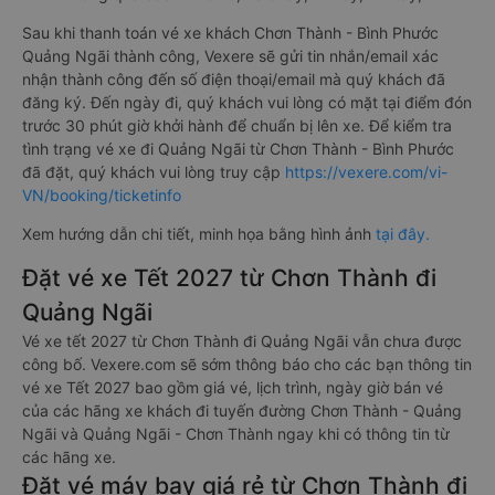
tuyến (Internet Banking).
Thanh toán bằng hình thức chuyển khoản ngân hàng.
Bên cạnh đó, quý khách cũng có thể thanh toán vé
thông qua các ví Momo, ZaloPay, AirPay, VNPay,…
Sau khi thanh toán vé xe khách Chơn Thành - Bình Phước
Quảng Ngãi thành công, Vexere sẽ gửi tin nhắn/email xác
nhận thành công đến số điện thoại/email mà quý khách đã
đăng ký. Đến ngày đi, quý khách vui lòng có mặt tại điểm đón
trước 30 phút giờ khởi hành để chuẩn bị lên xe. Để kiểm tra
tình trạng vé xe đi Quảng Ngãi từ Chơn Thành - Bình Phước
đã đặt, quý khách vui lòng truy cập
https://vexere.com/vi-
VN/booking/ticketinfo
Xem hướng dẫn chi tiết, minh họa bằng hình ảnh
tại đây.
Đặt vé xe Tết 2027 từ Chơn Thành đi
Quảng Ngãi
Vé xe tết 2027 từ Chơn Thành đi Quảng Ngãi vẫn chưa được
công bố. Vexere.com sẽ sớm thông báo cho các bạn thông tin
vé xe Tết 2027 bao gồm giá vé, lịch trình, ngày giờ bán vé
của các hãng xe khách đi tuyến đường Chơn Thành - Quảng