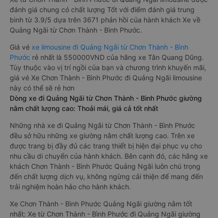
Phước và nội thành Quảng Ngãi, rất thuận tiện cho du khách.
Xe Chơn Thành - Bình Phước Quảng Ngãi limousine tốt nhất:
Xe từ Chơn Thành - Bình Phước đi Quảng Ngãi limousine được
đánh giá chung có chất lượng Tốt với điểm đánh giá trung
bình từ 3.9/5 dựa trên 3671 phản hồi của hành khách Xe về
Quảng Ngãi từ Chơn Thành - Bình Phước.
Giá vé
xe limousine đi Quảng Ngãi từ Chơn Thành - Bình
Phước
rẻ nhất là 550000VND của hãng xe Tân Quang Dũng.
Tùy thuộc vào vị trí ngồi của bạn và chương trình khuyến mãi,
giá vé Xe Chơn Thành - Bình Phước đi Quảng Ngãi limousine
này có thể sẽ rẻ hơn
Dòng xe đi Quảng Ngãi từ Chơn Thành - Bình Phước giường
nằm chất lượng cao: Thoải mái, giá cả tốt nhất
Những nhà xe đi Quảng Ngãi từ Chơn Thành - Bình Phước
đều sở hữu những xe giường nằm chất lượng cao. Trên xe
được trang bị đầy đủ các trang thiết bị hiện đại phục vụ cho
nhu cầu di chuyển của hành khách. Bên cạnh đó, các hãng xe
khách Chơn Thành - Bình Phước Quảng Ngãi luôn chú trọng
đến chất lượng dịch vụ, không ngừng cải thiện để mang đến