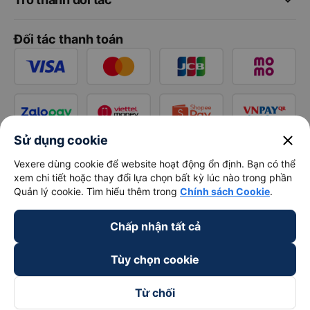
keyboard_arrow_down
Hỗ trợ
keyboard_arrow_down
Trở thành đối tác
Đối tác thanh toán
close
Sử dụng cookie
Vexere dùng cookie để website hoạt động ổn định. Bạn có thể
xem chi tiết hoặc thay đổi lựa chọn bất kỳ lúc nào trong phần
Quản lý cookie. Tìm hiểu thêm trong
Chính sách Cookie
.
Chấp nhận tất cả
Tùy chọn cookie
Từ chối