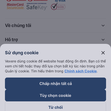
keyboard_arrow_down
Về chúng tôi
keyboard_arrow_down
Hỗ trợ
close
Sử dụng cookie
keyboard_arrow_down
Trở thành đối tác
Vexere dùng cookie để website hoạt động ổn định. Bạn có thể
xem chi tiết hoặc thay đổi lựa chọn bất kỳ lúc nào trong phần
Đối tác thanh toán
Quản lý cookie. Tìm hiểu thêm trong
Chính sách Cookie
.
Chấp nhận tất cả
Tùy chọn cookie
Từ chối