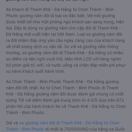
Xe khách đi Thanh Khê - Đà Nẵng từ Chơn Thành - Bình
Phước giường nằm đôi là loại xe đặc biệt. Với mỗi giường
được thiết kế như một phòng ngủ khách sạn sang trọng, hiện
đại. Đây là dòng xe giường nằm cho cặp đôi đi Thanh Khê -
Đà Nẵng mới xuất hiện tại Việt Nam. Loại xe giường nằm đôi
ra đời nhằm đáp ứng yêu cầu ngày càng cao của khách hàng
về chất lượng dịch vụ vận tải. So với xe giường nằm thông
thường, xe giường nằm đôi đi Thanh Khê - Đà Nẵng có nhiều
ưu điểm và tiện nghi vượt trội. Màn hình LCD với hàng nghìn
bộ phim giải trí, wifi, và nước uống và chăn đắp miễn phí phục
vụ hành khách suốt hành trình.
Xe Chơn Thành - Bình Phước Thanh Khê - Đà Nẵng giường
nằm đôi tốt nhất: Xe từ Chơn Thành - Bình Phước đi Thanh
Khê - Đà Nẵng giường nằm đôi được đánh giá chung có chất
lượng Tốt với điểm đánh giá trung bình từ 4.0/5 dựa trên 672
phản hồi của hành khách Xe về Thanh Khê - Đà Nẵng từ Chơn
Thành - Bình Phước.
Giá vé
xe giường nằm đôi đi Thanh Khê - Đà Nẵng từ Chơn
Thành - Bình Phước
rẻ nhất là 750000VND của hãng xe Quốc