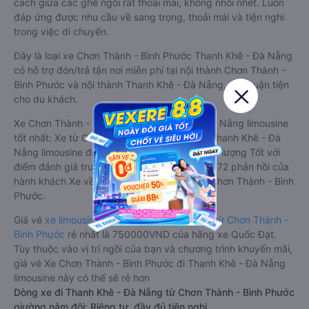
cách giữa các ghế ngồi rất thoải mái, không nhồi nhét. Luôn
đáp ứng được nhu cầu về sang trọng, thoải mái và tiện nghi
trong việc di chuyển.
Đây là loại xe Chơn Thành - Bình Phước Thanh Khê - Đà Nẵng
có hỗ trợ đón/trả tận nơi miễn phí tại nội thành Chơn Thành -
Bình Phước và nội thành Thanh Khê - Đà Nẵng, rất thuận tiện
cho du khách.
Xe Chơn Thành - Bình Phước Thanh Khê - Đà Nẵng limousine
tốt nhất: Xe từ Chơn Thành - Bình Phước đi Thanh Khê - Đà
Nẵng limousine được đánh giá chung có chất lượng Tốt với
điểm đánh giá trung bình từ 4.0/5 dựa trên 672 phản hồi của
hành khách Xe về Thanh Khê - Đà Nẵng từ Chơn Thành - Bình
Phước.
Giá vé
xe limousine đi Thanh Khê - Đà Nẵng từ Chơn Thành -
Bình Phước
rẻ nhất là 750000VND của hãng xe Quốc Đạt.
Tùy thuộc vào vị trí ngồi của bạn và chương trình khuyến mãi,
giá vé Xe Chơn Thành - Bình Phước đi Thanh Khê - Đà Nẵng
limousine này có thể sẽ rẻ hơn
Dòng xe đi Thanh Khê - Đà Nẵng từ Chơn Thành - Bình Phước
giường nằm đôi: Riêng tư, đầy đủ tiện nghi