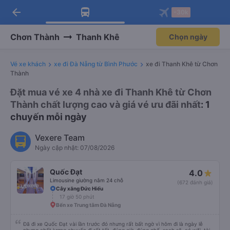
arrow_back
Tải app Vexere ngay!
Tải app Vexere
-30k
Mở app
Mở app
Nhận ưu đãi thành viên độc
-30k/ghế khi đặt vé máy bay qua
quyền
app
Chơn Thành
Thanh Khê
Chọn ngày
Vé xe khách
xe đi Đà Nẵng từ Bình Phước
xe đi Thanh Khê từ Chơn
Thành
Đặt mua vé xe 4 nhà xe đi Thanh Khê từ Chơn
Thành chất lượng cao và giá vé ưu đãi nhất
: 1
chuyến mỗi ngày
Vexere Team
Ngày cập nhật: 07/08/2026
Quốc Đạt
4.0
Limousine giường nằm 24 chỗ
(672 đánh giá)
Cây xăng Đức Hiếu
17 giờ 50 phút
Bến xe Trung tâm Đà Nẵng
Đã đi xe Quốc Đạt vài lần trước đó nhưng rất bất ngờ vì hôm đi là ngày lễ