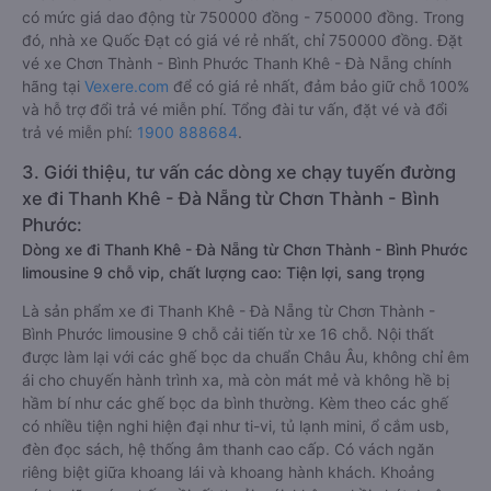
có mức giá dao động từ 750000 đồng - 750000 đồng. Trong
đó, nhà xe Quốc Đạt có giá vé rẻ nhất, chỉ 750000 đồng. Đặt
vé xe Chơn Thành - Bình Phước Thanh Khê - Đà Nẵng chính
hãng tại
Vexere.com
để có giá rẻ nhất, đảm bảo giữ chỗ 100%
và hỗ trợ đổi trả vé miễn phí. Tổng đài tư vấn, đặt vé và đổi
trả vé miễn phí:
1900 888684
.
3. Giới thiệu, tư vấn các dòng xe chạy tuyến đường
xe đi Thanh Khê - Đà Nẵng từ Chơn Thành - Bình
Phước:
Dòng xe đi Thanh Khê - Đà Nẵng từ Chơn Thành - Bình Phước
limousine 9 chỗ vip, chất lượng cao: Tiện lợi, sang trọng
Là sản phẩm xe đi Thanh Khê - Đà Nẵng từ Chơn Thành -
Bình Phước limousine 9 chỗ cải tiến từ xe 16 chỗ. Nội thất
được làm lại với các ghế bọc da chuẩn Châu Âu, không chỉ êm
ái cho chuyến hành trình xa, mà còn mát mẻ và không hề bị
hầm bí như các ghế bọc da bình thường. Kèm theo các ghế
có nhiều tiện nghi hiện đại như ti-vi, tủ lạnh mini, ổ cắm usb,
đèn đọc sách, hệ thống âm thanh cao cấp. Có vách ngăn
riêng biệt giữa khoang lái và khoang hành khách. Khoảng