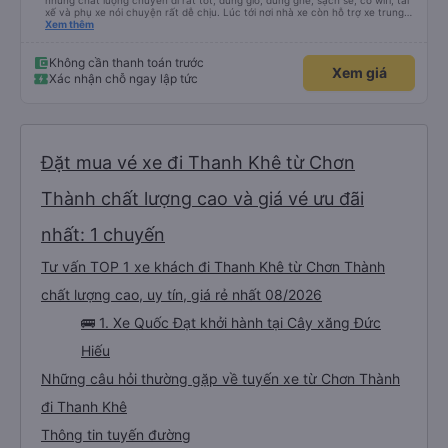
nhưng chất lượng chuyến đi rất tốt, đúng giờ, đúng ghế, sạch sẽ, có wifi, tài
xế và phụ xe nói chuyện rất dễ chịu. Lúc tới nơi nhà xe còn hỗ trợ xe trung
chuyển tới tận nhà. 10đ cho nhà xe, hy vọng nhà xe duy trì được chất lượng
Xem thêm
này. Cảm ơn
Không cần thanh toán trước
Xem giá
Xác nhận chỗ ngay lập tức
Đặt mua vé xe đi Thanh Khê từ Chơn
Thành chất lượng cao và giá vé ưu đãi
nhất: 1 chuyến
Tư vấn TOP 1 xe khách đi Thanh Khê từ Chơn Thành
chất lượng cao, uy tín, giá rẻ nhất 08/2026
🚌 1. Xe Quốc Đạt khởi hành tại Cây xăng Đức
Hiếu
Những câu hỏi thường gặp về tuyến xe từ Chơn Thành
đi Thanh Khê
Thông tin tuyến đường