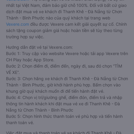
nhất tại Việt Nam, đảm bảo giữ chỗ 100%. Đối với bất cứ giao
dịch đặt mua vé xe khách đi Thanh Khê - Đà Nẵng từ Chơn
Thành - Bình Phước nào của quý khách tại trang web
Vexere.com
đều được Vexere cam kết giải quyết sự cố. Chính
sách tặng coupon giảm giá hoặc hoàn tiền sẽ tùy theo từng
trường hợp sự việc.
Hướng dẫn đặt vé tại Vexere.com:
Bước 1: Truy cập vào website Vexere hoặc tải app Vexere trên
CH Play hoặc App Store.
Bước 2: Chọn điểm đi, điểm đến, ngày đi, sau đó chọn “TÌM
VÉ XE”.
Bước 3: Chọn hãng xe khách đi Thanh Khê - Đà Nẵng từ Chơn
Thành - Bình Phước, giờ khởi hành phù hợp. Bấm chọn vào
khung giờ quý khách muốn đi để tiến hành đặt vé.
Bước 4: Chọn vị trí/giường ghế, điểm đón, điểm trả và nhập
thông tin hành khách khi đặt mua vé xe đi Thanh Khê - Đà
Nẵng từ Chơn Thành - Bình Phước
Bước 5: Chọn hình thức thanh toán vé phù hợp và tiến hành
thanh toán vé.
Việc đặt mua và thanh toán vé xe khách đi Thanh Khê - Đà