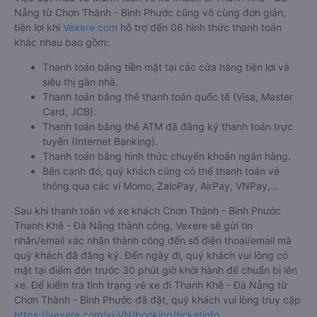
Nẵng từ Chơn Thành - Bình Phước cũng vô cùng đơn giản,
tiện lợi khi
Vexere.com
hỗ trợ đến 06 hình thức thanh toán
khác nhau bao gồm:
Thanh toán bằng tiền mặt tại các cửa hàng tiện lợi và
siêu thị gần nhà.
Thanh toán bằng thẻ thanh toán quốc tế (Visa, Master
Card, JCB).
Thanh toán bằng thẻ ATM đã đăng ký thanh toán trực
tuyến (Internet Banking).
Thanh toán bằng hình thức chuyển khoản ngân hàng.
Bên cạnh đó, quý khách cũng có thể thanh toán vé
thông qua các ví Momo, ZaloPay, AirPay, VNPay,…
Sau khi thanh toán vé xe khách Chơn Thành - Bình Phước
Thanh Khê - Đà Nẵng thành công, Vexere sẽ gửi tin
nhắn/email xác nhận thành công đến số điện thoại/email mà
quý khách đã đăng ký. Đến ngày đi, quý khách vui lòng có
mặt tại điểm đón trước 30 phút giờ khởi hành để chuẩn bị lên
xe. Để kiểm tra tình trạng vé xe đi Thanh Khê - Đà Nẵng từ
Chơn Thành - Bình Phước đã đặt, quý khách vui lòng truy cập
https://vexere.com/vi-VN/booking/ticketinfo