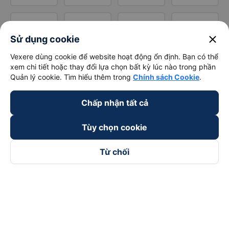
close
Sử dụng cookie
Vexere dùng cookie để website hoạt động ổn định. Bạn có thể
xem chi tiết hoặc thay đổi lựa chọn bất kỳ lúc nào trong phần
Quản lý cookie. Tìm hiểu thêm trong
Chính sách Cookie
.
Chấp nhận tất cả
Tùy chọn cookie
Từ chối
Theo dõi chúng tôi trên
Facebook
Tiktok
Youtube
Công ty TNHH Thương Mại Dịch Vụ Vexere