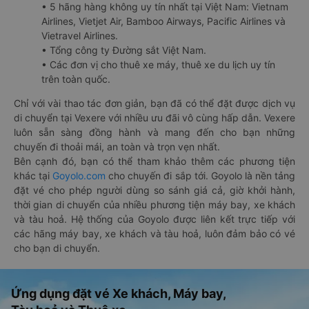
• 5 hãng hàng không uy tín nhất tại Việt Nam: Vietnam
Airlines, Vietjet Air, Bamboo Airways, Pacific Airlines và
Vietravel Airlines.
• Tổng công ty Đường sắt Việt Nam.
• Các đơn vị cho thuê xe máy, thuê xe du lịch uy tín
trên toàn quốc.
Chỉ với vài thao tác đơn giản, bạn đã có thể đặt được dịch vụ
di chuyển tại Vexere với nhiều ưu đãi vô cùng hấp dẫn. Vexere
luôn sẵn sàng đồng hành và mang đến cho bạn những
chuyến đi thoải mái, an toàn và trọn vẹn nhất.
Bên cạnh đó, bạn có thể tham khảo thêm các phương tiện
khác tại
Goyolo.com
cho chuyến đi sắp tới. Goyolo là nền tảng
đặt vé cho phép người dùng so sánh giá cả, giờ khởi hành,
thời gian di chuyển của nhiều phương tiện máy bay, xe khách
và tàu hoả. Hệ thống của Goyolo được liên kết trực tiếp với
các hãng máy bay, xe khách và tàu hoả, luôn đảm bảo có vé
cho bạn di chuyển.
Ứng dụng đặt vé Xe khách, Máy bay,