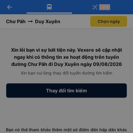
arrow_back
Tải app Vexere ngay!
Tải app Vexere
-30k
Mở app
Mở app
Nhận ưu đãi thành viên độc
-30k/ghế khi đặt vé máy bay qua
quyền
app
Chư Păh
Duy Xuyên
Chọn ngày
Xin lỗi bạn vì sự bất tiện này. Vexere sẽ cập nhật
ngay khi có thông tin xe hoạt động trên tuyến
đường Chư Păh đi Duy Xuyên ngày 09/08/2026
Xin bạn vui lòng thay đổi tuyến đường tìm kiếm
Thay đổi tìm kiếm
Bạn có thể tham khảo thêm một số điểm đến hấp dẫn khác