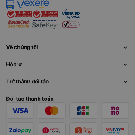
keyboard_arrow_down
Về chúng tôi
keyboard_arrow_down
Hỗ trợ
keyboard_arrow_down
Trở thành đối tác
Đối tác thanh toán