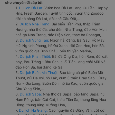
cho chuyến đi sắp tới:
1.
Du lịch Đà Lạt:
Vườn hoa Đà Lạt, làng Cù Lần, Happy
Hills, Fresh Garden, Tuyệt tình cốc, vườn thú Zoodoo,
đồi cỏ hồng Đà Lạt, đồi chè Cầu Đất,...
2.
Du lịch Nha Trang:
Bãi biển Trần Phú, tháp Trầm
Hương, nhà thờ đá, chợ đêm Nha Trang, đảo Hòn Mun,
nhà ga Nha Trang, đảo Điệp Sơn, thác bà Ponagar,...
3.
Du lịch Vũng Tàu:
Ngọn hải đăng, Bãi Sau, Hồ Mây,
mũi Nghinh Phong, hồ Đá Xanh, đồi Con Heo, hòn Bà,
vườn quốc gia Bình Châu, bến thuyền Marina,...
4.
Du lịch Phan Thiết:
Bãi đá Ông Địa, hòn Rơm, đồi cát
bay, Bàu Trắng - Bàu Sen, suối Tiên, làng chài Mũi Né,
đảo Hòn Bà, hải đăng Kê Gà,...
5.
Du lịch Buôn Ma Thuột:
Bảo tàng cà phê Buôn Mê
Thuột, núi Đá Voi, hồ Lắk, cụm 3 thác Dray Sap – Dray
Nur – Gia Long, Buôn Đôn, hồ Ea Kao, vườn quốc gia
Chư Yang Shin,...
6.
Du lịch Sapa:
Nhà thờ đá Sapa, bảo tàng Sapa, núi
Hàm Rồng, bản Cát Cát, thác Tiên Sa, thung lũng Hoa
Hồng, thung lũng Mường Hoa,...
7.
Du lịch Hà Giang:
Cao nguyên đá Đồng Văn, cột cờ