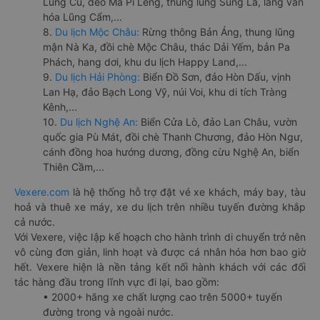
Lũng Cú, đèo Mã Pí Lèng, thung lũng Sủng Là, làng văn
hóa Lũng Cẩm,...
8.
Du lịch Mộc Châu:
Rừng thông Bản Áng, thung lũng
mận Nà Ka, đồi chè Mộc Châu, thác Dải Yếm, bản Pa
Phách, hang dơi, khu du lịch Happy Land,...
9.
Du lịch Hải Phòng:
Biển Đồ Sơn, đảo Hòn Dấu, vịnh
Lan Hạ, đảo Bạch Long Vỹ, núi Voi, khu di tích Tràng
Kênh,...
10.
Du lịch Nghệ An:
Biển Cửa Lò, đảo Lan Châu, vườn
quốc gia Pù Mát, đồi chè Thanh Chương, đảo Hòn Ngư,
cánh đồng hoa hướng dương, đồng cừu Nghệ An, biển
Thiên Cầm,...
Vexere.com
là hệ thống hỗ trợ đặt vé xe khách, máy bay, tàu
hoả và thuê xe máy, xe du lịch trên nhiều tuyến đường khắp
cả nước.
Với Vexere, việc lập kế hoạch cho hành trình di chuyển trở nên
vô cùng đơn giản, linh hoạt và được cá nhân hóa hơn bao giờ
hết. Vexere hiện là nền tảng kết nối hành khách với các đối
tác hàng đầu trong lĩnh vực đi lại, bao gồm:
• 2000+ hãng xe chất lượng cao trên 5000+ tuyến
đường trong và ngoài nước.