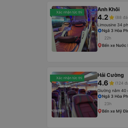
Anh Khôi
Xác nhận tức thì
4.2
star
(88 đá
Limousine 34 p
Ngã 3 Hòa Phú
22h
Bến xe Nước
Hải Cường
Xác nhận tức thì
4.6
star
(124 đ
Giường nằm 40 
Ngã 3 Hòa Phú
23h
Bến xe Mỹ Đì