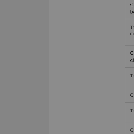
C
b
T
m
C
c
T
C
T
C