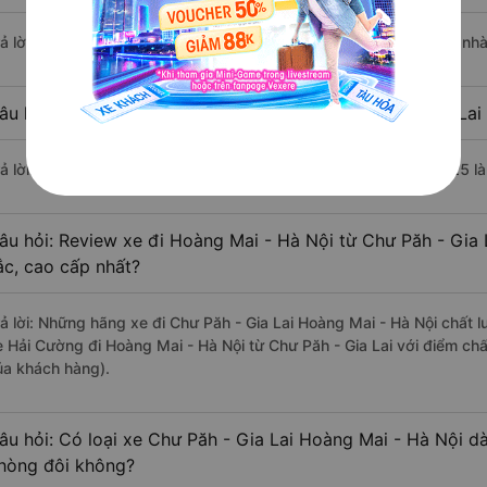
rả lời: Chuyến xe có giờ xuất phát sớm nhất vào lúc 10:55 là của nh
âu hỏi: Nhà xe đi Hoàng Mai - Hà Nội từ Chư Păh - Gia Lai 
rả lời: Chuyến xe có giờ xuất phát trễ (muộn) nhất là vào lúc 11:25 l
âu hỏi: Review xe đi Hoàng Mai - Hà Nội từ Chư Păh - Gia L
ắc, cao cấp nhất?
rả lời: Những hãng xe đi Chư Păh - Gia Lai Hoàng Mai - Hà Nội chất l
e Hải Cường đi Hoàng Mai - Hà Nội từ Chư Păh - Gia Lai với điểm chấ
ủa khách hàng).
âu hỏi: Có loại xe Chư Păh - Gia Lai Hoàng Mai - Hà Nội dà
hòng đôi không?