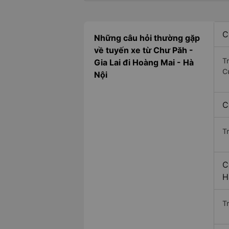
C
Những câu hỏi thường gặp
về tuyến xe từ Chư Păh -
T
Gia Lai đi Hoàng Mai - Hà
C
Nội
C
T
C
H
Tr