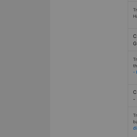
T
H
C
G
T
t
-
C
-
T
b
đ