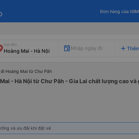
Đơn hàng của tôi
M
fo
Nơi đến
add
Nhập ngày đi
Thêm
 đi Hoàng Mai từ Chư Păh
Mai - Hà Nội từ Chư Păh - Gia Lai chất lượng cao và 
rống và ưu đãi khi đặt vé