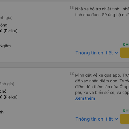
Nhà xe hỗ trợ nhiệt tình , nh
tình chu đáo . Sẽ ủng hộ nhi
nh giá)
hòng
 (Pleiku)
KH
 Ngầm
keyboard_arrow_down
Thông tin chi tiết
Mình đặt vé xe qua app. Trướ
để xác nhận điểm đón. Trước
ánh giá)
điểm đón thêm lần nữa Ở app Vexere có cập nhật đúng sđt
chỗ
phụ xe và biển số xe, và cập nhậ
 (Pleiku)
tối là 50k/ người. Chỗ nằm thoải mái, có nước, ổ cắm sạc
Xem thêm
đầy đủ cho cả đầu USD lẫn 
KH
nh
keyboard_arrow_down
Thông tin chi tiết