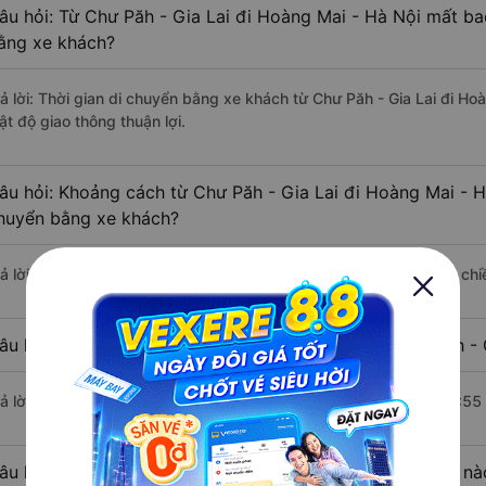
âu hỏi: Từ Chư Păh - Gia Lai đi Hoàng Mai - Hà Nội mất bao
ằng xe khách?
rả lời: Thời gian di chuyển bằng xe khách từ Chư Păh - Gia Lai đi Ho
ật độ giao thông thuận lợi.
âu hỏi: Khoảng cách từ Chư Păh - Gia Lai đi Hoàng Mai - H
huyển bằng xe khách?
rả lời: Đoạn đường đi Hoàng Mai - Hà Nội từ Chư Păh - Gia Lai có c
âu hỏi: Mỗi ngày có bao nhiêu chuyến xe khách Chư Păh - 
rả lời: Trung bình mỗi ngày có khoảng 2 chuyến xe bắt đầu từ 10:55
âu hỏi: Nhà xe đi Chư Păh - Gia Lai Hoàng Mai - Hà Nội n