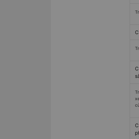
T
C
T
C
s
T
x
c
C
p