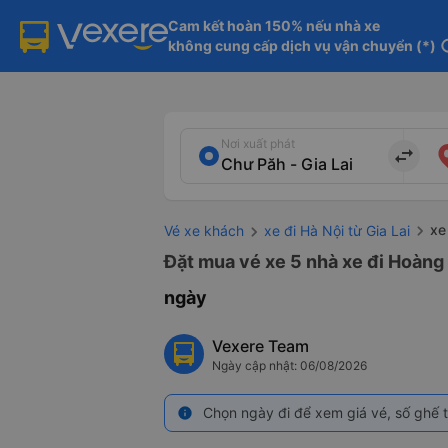
Cam kết hoàn 150% nếu nhà xe

không cung cấp dịch vụ vận chuyển (*)
in
Nơi xuất phát
import_export
xe
Vé xe khách
xe đi Hà Nội từ Gia Lai
Đặt mua vé xe 5 nhà xe đi Hoàng 
ngày
Vexere Team
Ngày cập nhật: 06/08/2026
Chọn ngày đi để xem giá vé, số ghế t
info