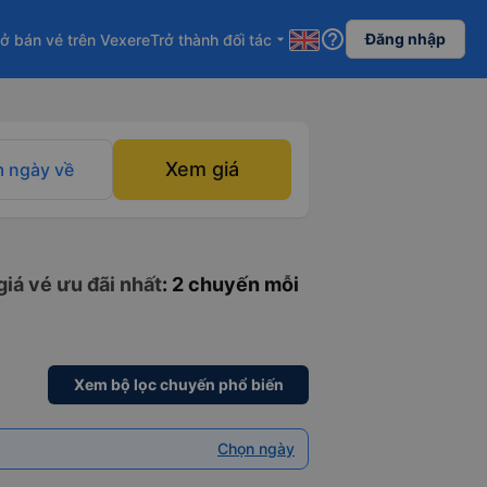
help_outline
Đăng nhập
ở bán vé trên Vexere
Trở thành đối tác
arrow_drop_down
Xem giá
 ngày về
giá vé ưu đãi nhất
: 2 chuyến mỗi
Xem bộ lọc chuyến phổ biến
Chọn ngày