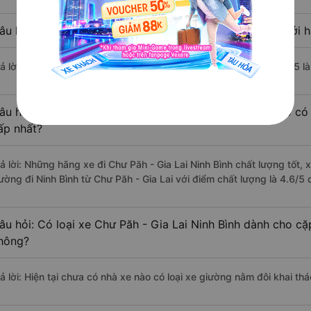
âu hỏi: Nhà xe đi Ninh Bình từ Chư Păh - Gia Lai nào khởi h
rả lời: Chuyến xe có giờ xuất phát trễ (muộn) nhất là vào lúc 11:25 l
âu hỏi: Review xe đi Ninh Bình từ Chư Păh - Gia Lai nào có 
ấp nhất?
rả lời: Những hãng xe đi Chư Păh - Gia Lai Ninh Bình chất lượng tốt, 
ường đi Ninh Bình từ Chư Păh - Gia Lai với điểm chất lượng là 4.6/5
âu hỏi: Có loại xe Chư Păh - Gia Lai Ninh Bình dành cho cặ
hông?
ả lời: Hiện tại chưa có nhà xe nào có loại xe giường nằm đôi khai thá