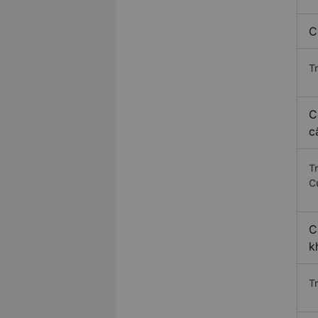
C
T
C
c
T
C
C
k
Tr