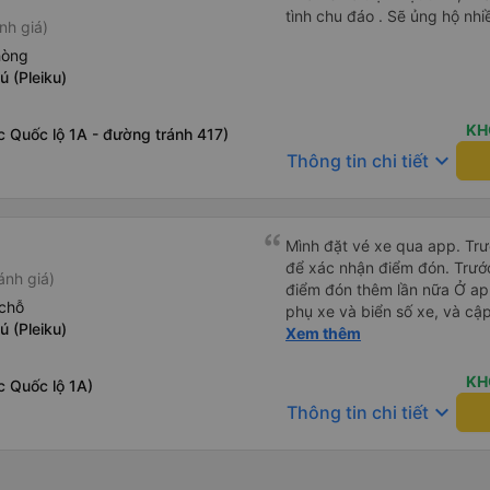
tình chu đáo . Sẽ ủng hộ nhi
nh giá)
hòng
 (Pleiku)
KH
c Quốc lộ 1A - đường tránh 417)
keyboard_arrow_down
Thông tin chi tiết
Mình đặt vé xe qua app. Trướ
để xác nhận điểm đón. Trước
ánh giá)
điểm đón thêm lần nữa Ở app Vexere có cập nhật đúng sđt
chỗ
phụ xe và biển số xe, và cập nhậ
 (Pleiku)
tối là 50k/ người. Chỗ nằm thoải mái, có nước, ổ cắm sạc
Xem thêm
đầy đủ cho cả đầu USD lẫn 
KH
c Quốc lộ 1A)
keyboard_arrow_down
Thông tin chi tiết