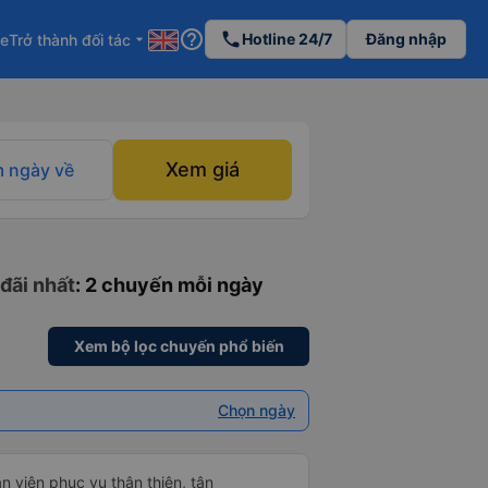
help_outline
phone
Hotline 24/7
Đăng nhập
re
Trở thành đối tác
arrow_drop_down
Xem giá
 ngày về
 đãi nhất
: 2 chuyến mỗi ngày
Xem bộ lọc chuyến phổ biến
Chọn ngày
ân viên phục vụ thân thiện, tận