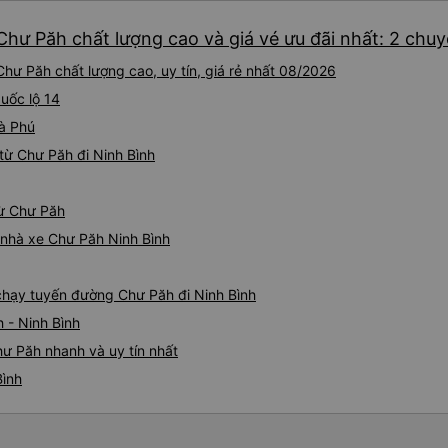
Chư Păh chất lượng cao và giá vé ưu đãi nhất: 2 chu
hư Păh chất lượng cao, uy tín, giá rẻ nhất 08/2026
Quốc lộ 14
oà Phú
từ Chư Păh đi Ninh Bình
từ Chư Păh
á nhà xe Chư Păh Ninh Bình
 chạy tuyến đường Chư Păh đi Ninh Bình
 - Ninh Bình
hư Păh nhanh và uy tín nhất
Bình