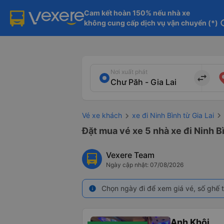
Cam kết hoàn 150% nếu nhà xe

không cung cấp dịch vụ vận chuyển (*)
in
Nơi xuất phát
import_export
Vé xe khách
xe đi Ninh Bình từ Gia Lai
Đặt mua vé xe 5 nhà xe đi Ninh B
Vexere Team
Ngày cập nhật: 07/08/2026
Chọn ngày đi để xem giá vé, số ghế t
info
Anh Khôi