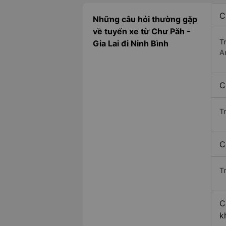
C
Những câu hỏi thường gặp
về tuyến xe từ Chư Păh -
T
Gia Lai đi Ninh Bình
A
C
T
C
Tr
C
k