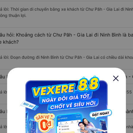
rả lời: Thời gian di chuyển bằng xe khách từ Chư Păh - Gia Lai đi Ni
ông thuận lợi.
âu hỏi: Khoảng cách từ Chư Păh - Gia Lai đi Ninh Bình là 
e khách?
rả lời: Đoạn đường đi Ninh Bình từ Chư Păh - Gia Lai có chiều dài k
âu hỏi: Mỗi ngày có bao nhiêu chuyến xe khách Chư Păh - G
rả lời: Trung bình mỗi ngày có khoảng 2 chuyến xe bắt đầu từ 10:55
âu hỏi: Nhà xe đi Chư Păh - Gia Lai Ninh Bình nào khởi hà
rả lời: Chuyến xe có giờ xuất phát sớm nhất vào lúc 10:55 là của nh