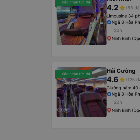
Xác nhận tức thì
4.2
star
(88 đá
Limousine 34 p
Ngã 3 Hòa Phú
20h
Ninh Bình (Dọ
Hải Cường
Xác nhận tức thì
4.6
star
(125 đ
Giường nằm 40 
Ngã 3 Hòa Phú
20h
Ninh Bình (Dọ