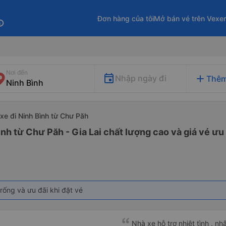
Đơn hàng của tôi
Mở bán vé trên Vexe
fo
Nơi đến
add
Nhập ngày đi
Thêm
xe đi Ninh Bình từ Chư Păh
ình từ Chư Păh - Gia Lai chất lượng cao và giá vé ưu
rống và ưu đãi khi đặt vé
Nhà xe hỗ trợ nhiệt tình , nh