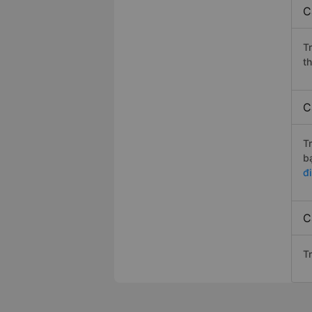
C
T
t
C
T
b
đi
C
Tr