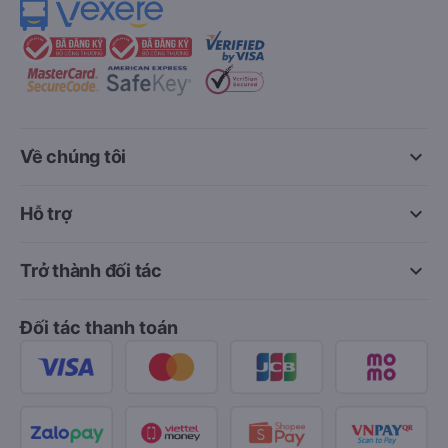
keyboard_arrow_down
Về chúng tôi
keyboard_arrow_down
Hỗ trợ
keyboard_arrow_down
Trở thành đối tác
Đối tác thanh toán