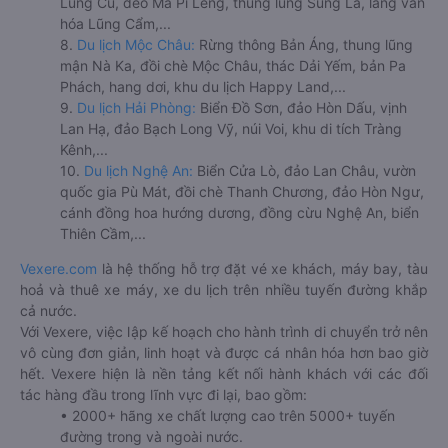
Lũng Cú, đèo Mã Pí Lèng, thung lũng Sủng Là, làng văn
hóa Lũng Cẩm,...
8.
Du lịch Mộc Châu:
Rừng thông Bản Áng, thung lũng
mận Nà Ka, đồi chè Mộc Châu, thác Dải Yếm, bản Pa
Phách, hang dơi, khu du lịch Happy Land,...
9.
Du lịch Hải Phòng:
Biển Đồ Sơn, đảo Hòn Dấu, vịnh
Lan Hạ, đảo Bạch Long Vỹ, núi Voi, khu di tích Tràng
Kênh,...
10.
Du lịch Nghệ An:
Biển Cửa Lò, đảo Lan Châu, vườn
quốc gia Pù Mát, đồi chè Thanh Chương, đảo Hòn Ngư,
cánh đồng hoa hướng dương, đồng cừu Nghệ An, biển
Thiên Cầm,...
Vexere.com
là hệ thống hỗ trợ đặt vé xe khách, máy bay, tàu
hoả và thuê xe máy, xe du lịch trên nhiều tuyến đường khắp
cả nước.
Với Vexere, việc lập kế hoạch cho hành trình di chuyển trở nên
vô cùng đơn giản, linh hoạt và được cá nhân hóa hơn bao giờ
hết. Vexere hiện là nền tảng kết nối hành khách với các đối
tác hàng đầu trong lĩnh vực đi lại, bao gồm:
• 2000+ hãng xe chất lượng cao trên 5000+ tuyến
đường trong và ngoài nước.