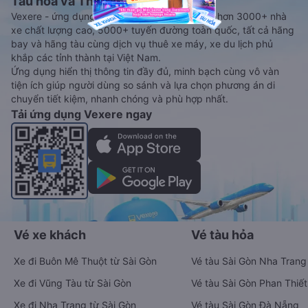
Tàu hoả và Thuê xe
Vexere - ứng dụng đặt vé đa phương tiện với hơn 3000+ nhà
xe chất lượng cao, 5000+ tuyến đường toàn quốc, tất cả hãng
bay và hãng tàu cùng dịch vụ thuê xe máy, xe du lịch phủ
khắp các tỉnh thành tại Việt Nam.
Ứng dụng hiển thị thông tin đầy đủ, minh bạch cùng vô vàn
tiện ích giúp người dùng so sánh và lựa chọn phương án di
chuyển tiết kiệm, nhanh chóng và phù hợp nhất.
Tải ứng dụng Vexere ngay
Vé xe khách
Vé tàu hỏa
Xe đi Buôn Mê Thuột từ Sài Gòn
Vé tàu Sài Gòn Nha Trang
Xe đi Vũng Tàu từ Sài Gòn
Vé tàu Sài Gòn Phan Thiết
Xe đi Nha Trang từ Sài Gòn
Vé tàu Sài Gòn Đà Nẵng