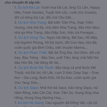
cho chuyến đi sắp tới:
1.
Du lịch Đà Lạt:
Vườn hoa Đà Lạt, làng Cù Lần, Happy
Hills, Fresh Garden, Tuyệt tình cốc, vườn thú Zoodoo,
đồi cỏ hồng Đà Lạt, đồi chè Cầu Đất,...
2.
Du lịch Nha Trang:
Bãi biển Trần Phú, tháp Trầm
Hương, nhà thờ đá, chợ đêm Nha Trang, đảo Hòn Mun,
nhà ga Nha Trang, đảo Điệp Sơn, thác bà Ponagar,...
3.
Du lịch Vũng Tàu:
Ngọn hải đăng, Bãi Sau, Hồ Mây,
mũi Nghinh Phong, hồ Đá Xanh, đồi Con Heo, hòn Bà,
vườn quốc gia Bình Châu, bến thuyền Marina,...
4.
Du lịch Phan Thiết:
Bãi đá Ông Địa, hòn Rơm, đồi cát
bay, Bàu Trắng - Bàu Sen, suối Tiên, làng chài Mũi Né,
đảo Hòn Bà, hải đăng Kê Gà,...
5.
Du lịch Buôn Ma Thuột:
Bảo tàng cà phê Buôn Mê
Thuột, núi Đá Voi, hồ Lắk, cụm 3 thác Dray Sap – Dray
Nur – Gia Long, Buôn Đôn, hồ Ea Kao, vườn quốc gia
Chư Yang Shin,...
6.
Du lịch Sapa:
Nhà thờ đá Sapa, bảo tàng Sapa, núi
Hàm Rồng, bản Cát Cát, thác Tiên Sa, thung lũng Hoa
Hồng, thung lũng Mường Hoa,...
7.
Du lịch Hà Giang:
Cao nguyên đá Đồng Văn, cột cờ