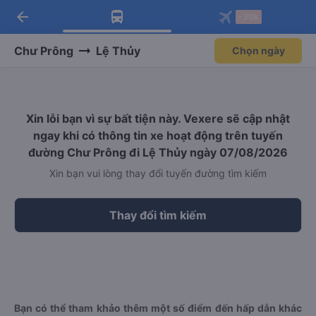
arrow_back
Tải app Vexere ngay!
Tải app Vexere
-30k
Mở app
Mở app
Nhận ưu đãi thành viên độc
-30k/ghế khi đặt vé máy bay qua
quyền
app
Chư Prông
Lệ Thủy
Chọn ngày
Xin lỗi bạn vì sự bất tiện này. Vexere sẽ cập nhật
ngay khi có thông tin xe hoạt động trên tuyến
đường Chư Prông đi Lệ Thủy ngày 07/08/2026
Xin bạn vui lòng thay đổi tuyến đường tìm kiếm
Thay đổi tìm kiếm
Bạn có thể tham khảo thêm một số điểm đến hấp dẫn khác