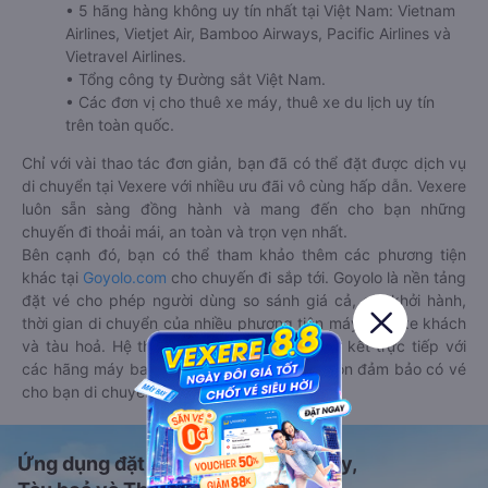
• 5 hãng hàng không uy tín nhất tại Việt Nam: Vietnam
Airlines, Vietjet Air, Bamboo Airways, Pacific Airlines và
Vietravel Airlines.
• Tổng công ty Đường sắt Việt Nam.
• Các đơn vị cho thuê xe máy, thuê xe du lịch uy tín
trên toàn quốc.
Chỉ với vài thao tác đơn giản, bạn đã có thể đặt được dịch vụ
di chuyển tại Vexere với nhiều ưu đãi vô cùng hấp dẫn. Vexere
luôn sẵn sàng đồng hành và mang đến cho bạn những
chuyến đi thoải mái, an toàn và trọn vẹn nhất.
Bên cạnh đó, bạn có thể tham khảo thêm các phương tiện
khác tại
Goyolo.com
cho chuyến đi sắp tới. Goyolo là nền tảng
đặt vé cho phép người dùng so sánh giá cả, giờ khởi hành,
thời gian di chuyển của nhiều phương tiện máy bay, xe khách
và tàu hoả. Hệ thống của Goyolo được liên kết trực tiếp với
các hãng máy bay, xe khách và tàu hoả, luôn đảm bảo có vé
cho bạn di chuyển.
Ứng dụng đặt vé Xe khách, Máy bay,