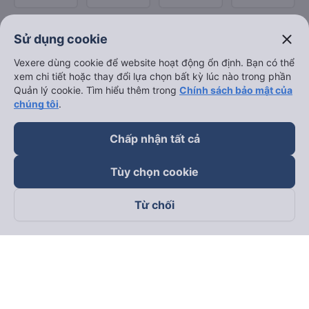
close
Sử dụng cookie
Vexere dùng cookie để website hoạt động ổn định. Bạn có thể
xem chi tiết hoặc thay đổi lựa chọn bất kỳ lúc nào trong phần
Quản lý cookie. Tìm hiểu thêm trong
Chính sách bảo mật của
chúng tôi
.
Chấp nhận tất cả
Tùy chọn cookie
Từ chối
Theo dõi chúng tôi trên
Facebook
Tiktok
Youtube
Công ty TNHH Thương Mại Dịch Vụ Vexere