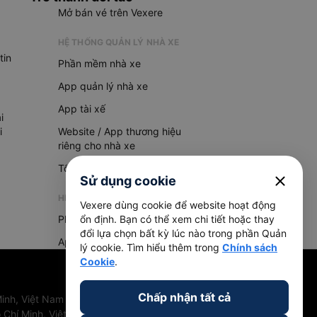
Mở bán vé trên Vexere
HỆ THỐNG QUẢN LÝ NHÀ XE
tin
Phần mềm nhà xe
App quản lý nhà xe
App tài xế
i
i
Website / App thương hiệu
riêng cho nhà xe
Tổng đài AI
close
Sử dụng cookie
HỆ THỐNG QUẢN LÝ HÀNG HOÁ
Vexere dùng cookie để website hoạt động
Phần mềm quản lý hàng hoá
ổn định. Bạn có thể xem chi tiết hoặc thay
đổi lựa chọn bất kỳ lúc nào trong phần Quản
App quản lý hàng hoá
lý cookie. Tìm hiểu thêm trong
Chính sách
Cookie
.
Chấp nhận tất cả
inh, Việt Nam
 Chí Minh, Việt Nam