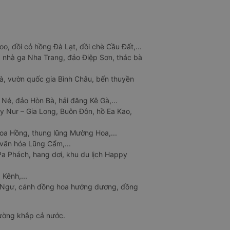
o, đồi cỏ hồng Đà Lạt, đồi chè Cầu Đất,...
 nhà ga Nha Trang, đảo Điệp Sơn, thác bà
à, vườn quốc gia Bình Châu, bến thuyền
 Né, đảo Hòn Bà, hải đăng Kê Gà,...
y Nur – Gia Long, Buôn Đôn, hồ Ea Kao,
Hoa Hồng, thung lũng Mường Hoa,...
văn hóa Lũng Cẩm,...
a Phách, hang dơi, khu du lịch Happy
 Kênh,...
n Ngư, cánh đồng hoa hướng dương, đồng
đường khắp cả nước.