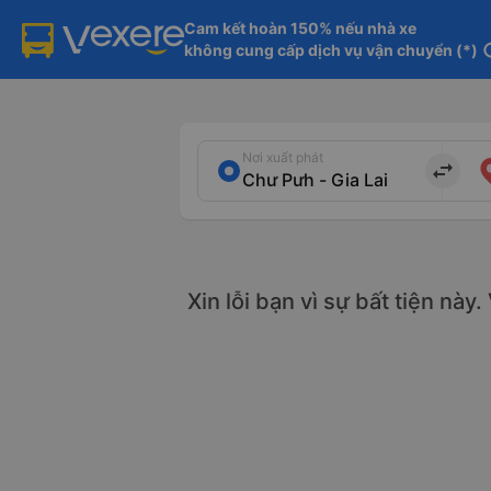
Cam kết hoàn 150% nếu nhà xe

không cung cấp dịch vụ vận chuyển (*)
in
Nơi xuất phát
import_export
Xin lỗi bạn vì sự bất tiện này