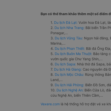
Bạn có thể tham khảo thêm một số điểm đế
1.
Du lịch Đà Lạt:
Vườn hoa Đà Lạt, là
2.
Du lịch Nha Trang:
Bãi biển Trần 
Ponagar,...
3.
Du lịch Vũng Tàu:
Ngọn hải đăng, 
Marina,...
4.
Du lịch Phan Thiết:
Bãi đá Ông Địa,
5.
Du lịch Buôn Ma Thuột:
Bảo tàng c
vườn quốc gia Chư Yang Shin,...
6.
Du lịch Sapa:
Nhà thờ đá Sapa, bả
7.
Du lịch Hà Giang:
Cao nguyên đá Đồ
8.
Du lịch Mộc Châu:
Rừng thông Bản 
Land,...
9.
Du lịch Hải Phòng:
Biển Đồ Sơn, đả
10.
Du lịch Nghệ An:
Biển Cửa Lò, đ
cừu Nghệ An, biển Thiên Cầm,...
Vexere.com
là hệ thống hỗ trợ đặt vé xe k