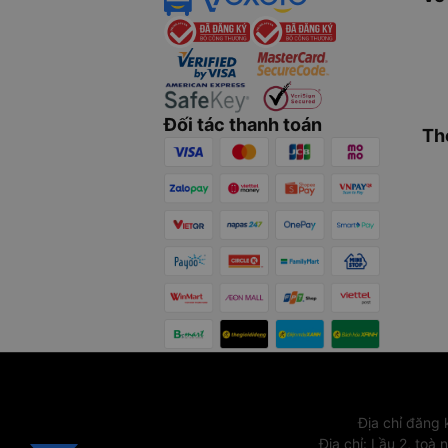
Đối tác thanh toán
Th
Địa chỉ đăng
Địa chỉ
:
Lầu 2, toà 