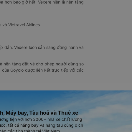
óa hơn bao giờ hết. Vexere hiện là nền tảng
 và Vietravel Airlines.
hấp dẫn. Vexere luôn sẵn sàng đồng hành và
 là nền tảng đặt vé cho phép người dùng so
 của Goyolo được liên kết trực tiếp với các
h, Máy bay, Tàu hoả và Thuê xe
ương tiện với hơn 3000+ nhà xe chất lượng
ốc, tất cả hãng bay và hãng tàu cùng dịch
hắp các tỉnh thành tại Việt Nam.