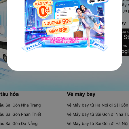
Ứng dụng hiển thị thông tin đầy 
người dùng so sánh và lựa chọn 
chóng và phù hợp nhất.
Tải ứng dụng Vexere ngay
 tàu hỏa
Vé máy bay
tàu Sài Gòn Nha Trang
Vé Máy bay từ Hà Nội đi Sài Gòn
tàu Sài Gòn Phan Thiết
Vé Máy bay từ Sài Gòn đi Nha T
tàu Sài Gòn Đà Nẵng
Vé Máy bay từ Sài Gòn đi Hà Nội