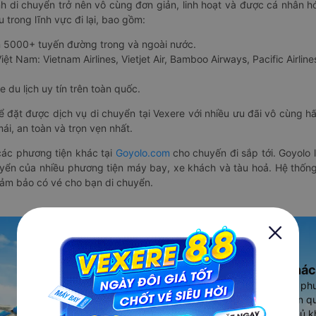
nh di chuyển trở nên vô cùng đơn giản, linh hoạt và được cá nhân h
 trong lĩnh vực đi lại, bao gồm:
n 5000+ tuyến đường trong và ngoài nước.
ệt Nam: Vietnam Airlines, Vietjet Air, Bamboo Airways, Pacific Airlines
 du lịch uy tín trên toàn quốc.
thể đặt được dịch vụ di chuyển tại Vexere với nhiều ưu đãi vô cùng 
i, an toàn và trọn vẹn nhất.
ác phương tiện khác tại
Goyolo.com
cho chuyến đi sắp tới. Goyolo
huyển của nhiều phương tiện máy bay, xe khách và tàu hoả. Hệ thống
đảm bảo có vé cho bạn di chuyển.
Ứng dụng đặt vé Xe khác
Vexere - ứng dụng đặt vé đa ph
cao, 5000+ tuyến đường toàn qu
vụ thuê xe máy, xe du lịch phủ k