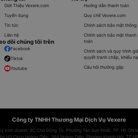
Giới Thiệu Vexere.com
Hướng dẫn thanh toán
Tuyển dụng
Quy chế Vexere.com
Tin tức
Chính sách bảo mật thông 
Liên hệ
Chính sách bảo mật thanh
eo dõi chúng tôi trên
toán
Facebook
Chính sách và quy trình giả
quyết tranh chấp, khiếu nạ
Tiktok
Câu hỏi thường gặp
Youtube
Công ty TNHH Thương Mại Dịch Vụ Vexere
 ký kinh doanh: 8C Chữ Đồng Tử, Phường Tân Sơn Nhất, TP. Hồ Chí M
nhà H3 Circo Hoàng Diệu, 384 Hoàng Diệu, Phường Khánh Hội, TP Hồ