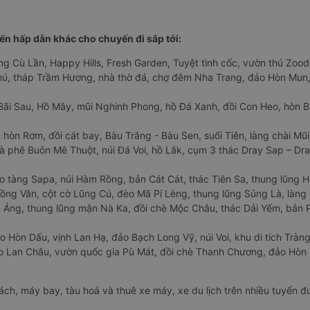
n hấp dẫn khác cho chuyến đi sắp tới:
ng Cù Lần, Happy Hills, Fresh Garden, Tuyệt tình cốc, vườn thú Zoodo
Phú, tháp Trầm Hương, nhà thờ đá, chợ đêm Nha Trang, đảo Hòn Mun,
Bãi Sau, Hồ Mây, mũi Nghinh Phong, hồ Đá Xanh, đồi Con Heo, hòn B
 hòn Rơm, đồi cát bay, Bàu Trắng - Bàu Sen, suối Tiên, làng chài Mũi
à phê Buôn Mê Thuột, núi Đá Voi, hồ Lắk, cụm 3 thác Dray Sap – Dra
o tàng Sapa, núi Hàm Rồng, bản Cát Cát, thác Tiên Sa, thung lũng 
ng Văn, cột cờ Lũng Cú, đèo Mã Pí Lèng, thung lũng Sủng Là, làng 
Áng, thung lũng mận Nà Ka, đồi chè Mộc Châu, thác Dải Yếm, bản P
o Hòn Dấu, vịnh Lan Hạ, đảo Bạch Long Vỹ, núi Voi, khu di tích Tràng
ảo Lan Châu, vườn quốc gia Pù Mát, đồi chè Thanh Chương, đảo Hò
hách, máy bay, tàu hoả và thuê xe máy, xe du lịch trên nhiều tuyến 