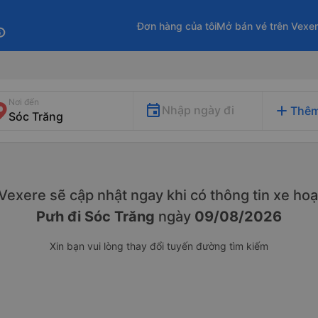
Đơn hàng của tôi
Mở bán vé trên Vexe
fo
Nơi đến
add
Nhập ngày đi
Thêm
. Vexere sẽ cập nhật ngay khi có thông tin xe
hoạ
Pưh đi Sóc Trăng
ngày
09/08/2026
Xin bạn vui lòng thay đổi tuyến đường tìm kiếm