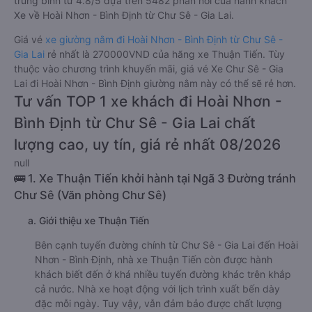
trung bình từ 4.8/5 dựa trên 5482 phản hồi của hành khách
Xe về Hoài Nhơn - Bình Định từ Chư Sê - Gia Lai.
Giá vé
xe giường nằm đi Hoài Nhơn - Bình Định từ Chư Sê -
Gia Lai
rẻ nhất là 270000VND của hãng xe Thuận Tiến. Tùy
thuộc vào chương trình khuyến mãi, giá vé Xe Chư Sê - Gia
Lai đi Hoài Nhơn - Bình Định giường nằm này có thể sẽ rẻ hơn.
Tư vấn TOP 1 xe khách đi Hoài Nhơn -
Bình Định từ Chư Sê - Gia Lai chất
lượng cao, uy tín, giá rẻ nhất 08/2026
null
🚌 1. Xe Thuận Tiến khởi hành tại Ngã 3 Đường tránh
Chư Sê (Văn phòng Chư Sê)
a. Giới thiệu xe Thuận Tiến
Bên cạnh tuyến đường chính từ Chư Sê - Gia Lai đến Hoài
Nhơn - Bình Định, nhà xe Thuận Tiến còn được hành
khách biết đến ở khá nhiều tuyến đường khác trên khắp
cả nước. Nhà xe hoạt động với lịch trình xuất bến dày
đặc mỗi ngày. Tuy vậy, vẫn đảm bảo được chất lượng