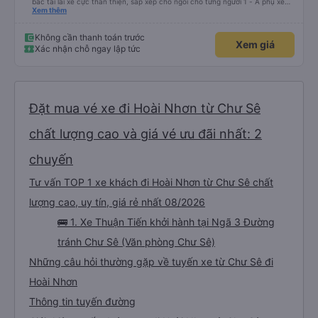
bác tài lái xe cực thân thiện, sắp xếp chỗ ngồi cho từng người 1 - A phụ xe
dui tính, chắc cùng tần số nên nói câu nào là cười câu đó - Xe xuất bến đúg
Xem thêm
giờ, trước giờ đi có nv điện thông báo trước, thái độ phục vụ tốt. - Cơ sở vật
chất bình thường, do đặt xe thường nên cũng k đòi hỏi gì nhìu hơn. Nhưng
nhìn chug khá ổn, có dừng lại để đi vệ sinh.
Không cần thanh toán trước
Xem giá
Xác nhận chỗ ngay lập tức
Đặt mua vé xe đi Hoài Nhơn từ Chư Sê
chất lượng cao và giá vé ưu đãi nhất: 2
chuyến
Tư vấn TOP 1 xe khách đi Hoài Nhơn từ Chư Sê chất
lượng cao, uy tín, giá rẻ nhất 08/2026
🚌 1. Xe Thuận Tiến khởi hành tại Ngã 3 Đường
tránh Chư Sê (Văn phòng Chư Sê)
Những câu hỏi thường gặp về tuyến xe từ Chư Sê đi
Hoài Nhơn
Thông tin tuyến đường