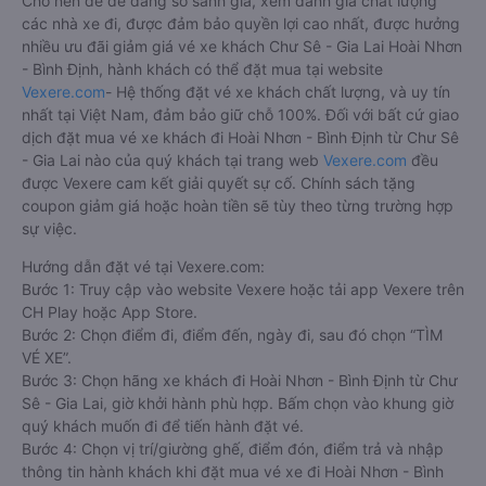
Cho nên để dễ dàng so sánh giá, xem đánh giá chất lượng
các nhà xe đi, được đảm bảo quyền lợi cao nhất, được hưởng
nhiều ưu đãi giảm giá vé xe khách Chư Sê - Gia Lai Hoài Nhơn
- Bình Định, hành khách có thể đặt mua tại website
Vexere.com
- Hệ thống đặt vé xe khách chất lượng, và uy tín
nhất tại Việt Nam, đảm bảo giữ chỗ 100%. Đối với bất cứ giao
dịch đặt mua vé xe khách đi Hoài Nhơn - Bình Định từ Chư Sê
- Gia Lai nào của quý khách tại trang web
Vexere.com
đều
được Vexere cam kết giải quyết sự cố. Chính sách tặng
coupon giảm giá hoặc hoàn tiền sẽ tùy theo từng trường hợp
sự việc.
Hướng dẫn đặt vé tại Vexere.com:
Bước 1: Truy cập vào website Vexere hoặc tải app Vexere trên
CH Play hoặc App Store.
Bước 2: Chọn điểm đi, điểm đến, ngày đi, sau đó chọn “TÌM
VÉ XE”.
Bước 3: Chọn hãng xe khách đi Hoài Nhơn - Bình Định từ Chư
Sê - Gia Lai, giờ khởi hành phù hợp. Bấm chọn vào khung giờ
quý khách muốn đi để tiến hành đặt vé.
Bước 4: Chọn vị trí/giường ghế, điểm đón, điểm trả và nhập
thông tin hành khách khi đặt mua vé xe đi Hoài Nhơn - Bình