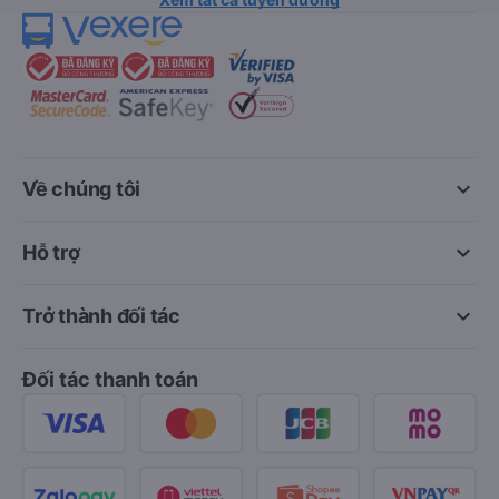
keyboard_arrow_down
Về chúng tôi
keyboard_arrow_down
Hỗ trợ
keyboard_arrow_down
Trở thành đối tác
Đối tác thanh toán