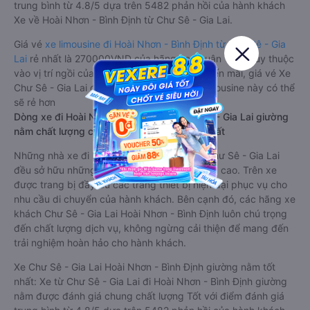
trung bình từ 4.8/5 dựa trên 5482 phản hồi của hành khách
Xe về Hoài Nhơn - Bình Định từ Chư Sê - Gia Lai.
Giá vé
xe limousine đi Hoài Nhơn - Bình Định từ Chư Sê - Gia
Lai
rẻ nhất là 270000VND của hãng xe Thuận Tiến. Tùy thuộc
vào vị trí ngồi của bạn và chương trình khuyến mãi, giá vé Xe
Chư Sê - Gia Lai đi Hoài Nhơn - Bình Định limousine này có thể
sẽ rẻ hơn
Dòng xe đi Hoài Nhơn - Bình Định từ Chư Sê - Gia Lai giường
nằm chất lượng cao: Thoải mái, giá cả tốt nhất
Những nhà xe đi Hoài Nhơn - Bình Định từ Chư Sê - Gia Lai
đều sở hữu những xe giường nằm chất lượng cao. Trên xe
được trang bị đầy đủ các trang thiết bị hiện đại phục vụ cho
nhu cầu di chuyển của hành khách. Bên cạnh đó, các hãng xe
khách Chư Sê - Gia Lai Hoài Nhơn - Bình Định luôn chú trọng
đến chất lượng dịch vụ, không ngừng cải thiện để mang đến
trải nghiệm hoàn hảo cho hành khách.
Xe Chư Sê - Gia Lai Hoài Nhơn - Bình Định giường nằm tốt
nhất: Xe từ Chư Sê - Gia Lai đi Hoài Nhơn - Bình Định giường
nằm được đánh giá chung chất lượng Tốt với điểm đánh giá