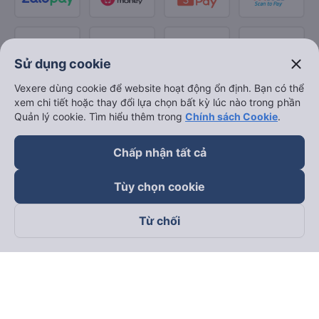
close
Sử dụng cookie
Vexere dùng cookie để website hoạt động ổn định. Bạn có thể
xem chi tiết hoặc thay đổi lựa chọn bất kỳ lúc nào trong phần
Quản lý cookie. Tìm hiểu thêm trong
Chính sách Cookie
.
Chấp nhận tất cả
Tùy chọn cookie
Từ chối
Theo dõi chúng tôi trên
Facebook
Tiktok
Youtube
Công ty TNHH Thương Mại Dịch Vụ Vexere