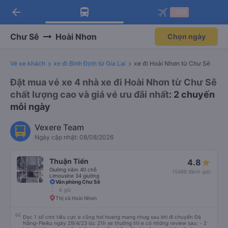
arrow_back
Tải app Vexere ngay!
Tải app Vexere
-30k
Mở app
Mở app
Nhận ưu đãi thành viên độc
-30k/ghế khi đặt vé máy bay qua
quyền
app
Chư Sê
Hoài Nhơn
Chọn ngày
Vé xe khách
xe đi Bình Định từ Gia Lai
xe đi Hoài Nhơn từ Chư Sê
Đặt mua vé xe 4 nhà xe đi Hoài Nhơn từ Chư Sê
chất lượng cao và giá vé ưu đãi nhất
: 2 chuyến
mỗi ngày
Vexere Team
Ngày cập nhật: 08/08/2026
Thuận Tiến
4.8
Giường nằm 40 chỗ
(5489 đánh giá)
Limousine 34 giường
Văn phòng Chư Sê
6 giờ
Thị xã Hoài Nhơn
Đọc 1 số cmt tiêu cực e cũng hơi hoang mang nhưg sau khi đi chuyến Đà
Nẵng-Pleiku ngày 29/4/23 lúc 21h xe thường thì e có những review sau: - 2