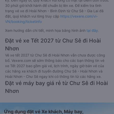
ký. Đến ngày đi, quý khách vui lòng có mặt tại điểm đón trước
30 phút giờ khởi hành để chuẩn bị lên xe. Để kiểm tra tình
trạng vé xe đi Hoài Nhơn - Bình Định từ Chư Sê - Gia Lai đã
đặt, quý khách vui lòng truy cập
https://vexere.com/vi-
VN/booking/ticketinfo
Xem hướng dẫn chi tiết, minh họa bằng hình ảnh
tại đây.
Đặt vé xe Tết 2027 từ Chư Sê đi Hoài
Nhơn
Vé xe tết 2027 từ Chư Sê đi Hoài Nhơn vẫn chưa được công
bố. Vexere.com sẽ sớm thông báo cho các bạn thông tin vé
xe Tết 2027 bao gồm giá vé, lịch trình, ngày giờ bán vé của
các hãng xe khách đi tuyến đường Chư Sê - Hoài Nhơn và
Hoài Nhơn - Chư Sê ngay khi có thông tin từ các hãng xe.
Đặt vé máy bay giá rẻ từ Chư Sê đi Hoài
Nhơn
Ứng dụng đặt vé Xe khách, Máy bay,