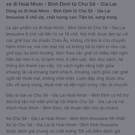
xe đi Hoài Nhơn - Bình Định từ Chư Sê - Gia Lai:
Dòng xe đi Hoài Nhơn - Bình Định từ Chư Sê - Gia Lai
limousine 9 chỗ vip, chất lượng cao: Tiện lợi, sang trọng
Là sản phẩm xe đi Hoài Nhơn - Bình Định từ Chư Sê - Gia Lai
limousine 9 chỗ cải tiến từ xe 16 chỗ. Nội thất được làm lại với
các ghế bọc da chuẩn Châu Âu, không chỉ êm ái cho chuyến
hành trình xa, mà còn mát mẻ và không hề bị hầm bí như các
ghế bọc da bình thường. Kèm theo các ghế có nhiều tiện nghi
hiện đại như ti-vi, tủ lạnh mini, ổ cắm usb, đèn đọc sách, hệ
thống âm thanh cao cấp. Có vách ngăn riêng biệt giữa
khoang lái và khoang hành khách. Khoảng cách giữa các ghế
ngồi rất thoải mái, không nhồi nhét. Luôn đáp ứng được nhu
cầu về sang trọng, thoải mái và tiện nghi trong việc di chuyển.
Đây là loại xe Chư Sê - Gia Lai Hoài Nhơn - Bình Định có hỗ trợ
đón/trả tận nơi miễn phí tại nội thành Chư Sê - Gia Lai và nội
thành Hoài Nhơn - Bình Định, rất thuận tiện cho du khách.
Xe Chư Sê - Gia Lai Hoài Nhơn - Bình Định limousine tốt nhất:
Xe từ Chư Sê - Gia Lai đi Hoài Nhơn - Bình Định limousine
được đánh giá chung có chất lượng Tốt với điểm đánh giá