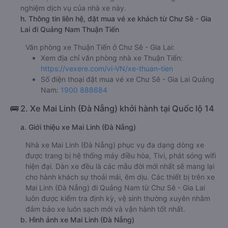
nghiệm dịch vụ của nhà xe này.
h. Thông tin liên hệ, đặt mua vé xe khách từ Chư Sê - Gia
Lai đi Quảng Nam Thuận Tiến
Văn phòng xe Thuận Tiến ở Chư Sê - Gia Lai:
Xem địa chỉ văn phòng nhà xe Thuận Tiến:
https://vexere.com/vi-VN/xe-thuan-tien
Số điện thoại đặt mua vé xe Chư Sê - Gia Lai Quảng
Nam:
1900 888684
🚌 2. Xe Mai Linh (Đà Nẵng) khởi hành tại Quốc lộ 14
a. Giới thiệu xe Mai Linh (Đà Nẵng)
Nhà xe Mai Linh (Đà Nẵng) phục vụ đa dạng dòng xe
được trang bị hệ thống máy điều hòa, Tivi, phát sóng wifi
hiện đại. Dàn xe đều là các mẫu đời mới nhất sẽ mang lại
cho hành khách sự thoải mái, êm dịu. Các thiết bị trên xe
Mai Linh (Đà Nẵng) đi Quảng Nam từ Chư Sê - Gia Lai
luôn được kiểm tra định kỳ, vệ sinh thường xuyên nhằm
đảm bảo xe luôn sạch mới và vận hành tốt nhất.
b. Hình ảnh xe Mai Linh (Đà Nẵng)