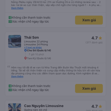
Nẵng-Pleiku ngày 29/4/23 lúc 21h xe thường thì e có những review sau: - 2
bác tài lái xe cực thân thiện, sắp xếp chỗ ngồi cho từng người 1 - A phụ xe
dui tính, chắc cùng tần số nên nói câu nào là cười câu đó - Xe xuất bến đúg
Xem thêm
giờ, trước giờ đi có nv điện thông báo trước, thái độ phục vụ tốt. - Cơ sở vật
chất bình thường, do đặt xe thường nên cũng k đòi hỏi gì nhìu hơn. Nhưng
nhìn chug khá ổn, có dừng lại để đi vệ sinh.
Không cần thanh toán trước
Xem giá
Xác nhận chỗ ngay lập tức
Thái Sơn
4.7
Limousine 22 phòng
(377 đánh giá)
Limousine 24 Phòng
+1 loại xe khác
Chư Sê (Quốc lộ 14)
7 giờ 10 phút
Tam Kỳ (Quốc lộ 1A)
Hôm nay tôi đã đi xe van từ Nha Trang đến Buôn Ma Thuột mất khoảng 4
tiếng. Tài xế rất thân thiện và cung cấp nhiều thông tin hữu ích về văn hóa
địa phương cũng như các điểm tham quan dọc đường. Kinh nghiệm đi xe
buýt ở nhiều vùng khác nhau trên khắp Việt Nam trước đây của chúng tôi
Xem thêm
khá đáng sợ vì các tài xế thường làm mọi cách để vượt qua những đoạn
đường tắc nghẽn. Tài xế này là người lái xe an toàn nhất mà chúng tôi từng
gặp. Chúng tôi rất khuyến khích sử dụng dịch vụ vận chuyển của Thai Son.
Không cần thanh toán trước
Xem giá
Xác nhận chỗ ngay lập tức
Cao Nguyên Limousine
4.7
Giường nằm 44 chỗ
(101 đánh giá)