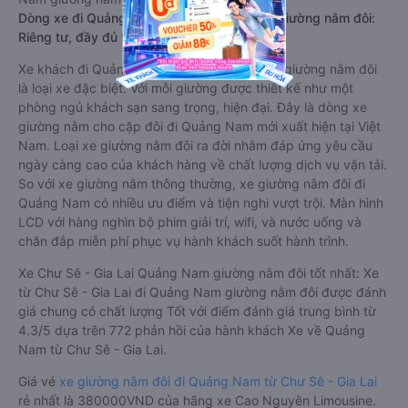
Dòng xe đi Quảng Nam từ Chư Sê - Gia Lai giường nằm đôi:
Riêng tư, đầy đủ tiện nghi
Xe khách đi Quảng Nam từ Chư Sê - Gia Lai giường nằm đôi
là loại xe đặc biệt. Với mỗi giường được thiết kế như một
phòng ngủ khách sạn sang trọng, hiện đại. Đây là dòng xe
giường nằm cho cặp đôi đi Quảng Nam mới xuất hiện tại Việt
Nam. Loại xe giường nằm đôi ra đời nhằm đáp ứng yêu cầu
ngày càng cao của khách hàng về chất lượng dịch vụ vận tải.
So với xe giường nằm thông thường, xe giường nằm đôi đi
Quảng Nam có nhiều ưu điểm và tiện nghi vượt trội. Màn hình
LCD với hàng nghìn bộ phim giải trí, wifi, và nước uống và
chăn đắp miễn phí phục vụ hành khách suốt hành trình.
Xe Chư Sê - Gia Lai Quảng Nam giường nằm đôi tốt nhất: Xe
từ Chư Sê - Gia Lai đi Quảng Nam giường nằm đôi được đánh
giá chung có chất lượng Tốt với điểm đánh giá trung bình từ
4.3/5 dựa trên 772 phản hồi của hành khách Xe về Quảng
Nam từ Chư Sê - Gia Lai.
Giá vé
xe giường nằm đôi đi Quảng Nam từ Chư Sê - Gia Lai
rẻ nhất là 380000VND của hãng xe Cao Nguyên Limousine.