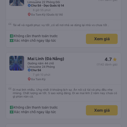
Limousine 22 Phòng Đôi
Chư Sê - Dọc Quốc lộ 14
6 giờ 55 phút
Ga Tam Kỳ (Quốc lộ 1A)
Tài xế và người phục vụ tốt ,có số nơi nhà xe dừng lại nhà vs chưa tốt .
Không cần thanh toán trước
Xem giá
Xác nhận chỗ ngay lập tức
Mai Linh (Đà Nẵng)
4.7
Giường nằm 44 chỗ
(1142 đánh giá)
Limousine 24 Phòng
Chư Sê
7 giờ 10 phút
Ga Tam Kỳ
Đi mai linh nhiều. Ưng nhất ở khoảng lịch sự. Ăn nói cả tài và phụ đều nhẹ
nhàng. Chất lượng xe tốt. 5 sao xứng đáng. Đi xe mai linh 2 năm nay chưa có
gì phàn nàn cả.
Không cần thanh toán trước
Xem giá
Xác nhận chỗ ngay lập tức