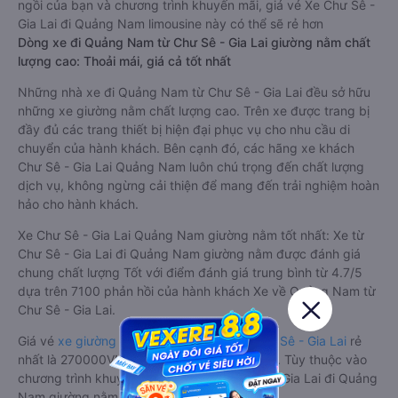
ngồi của bạn và chương trình khuyến mãi, giá vé Xe Chư Sê -
Gia Lai đi Quảng Nam limousine này có thể sẽ rẻ hơn
Dòng xe đi Quảng Nam từ Chư Sê - Gia Lai giường nằm chất
lượng cao: Thoải mái, giá cả tốt nhất
Những nhà xe đi Quảng Nam từ Chư Sê - Gia Lai đều sở hữu
những xe giường nằm chất lượng cao. Trên xe được trang bị
đầy đủ các trang thiết bị hiện đại phục vụ cho nhu cầu di
chuyển của hành khách. Bên cạnh đó, các hãng xe khách
Chư Sê - Gia Lai Quảng Nam luôn chú trọng đến chất lượng
dịch vụ, không ngừng cải thiện để mang đến trải nghiệm hoàn
hảo cho hành khách.
Xe Chư Sê - Gia Lai Quảng Nam giường nằm tốt nhất: Xe từ
Chư Sê - Gia Lai đi Quảng Nam giường nằm được đánh giá
chung chất lượng Tốt với điểm đánh giá trung bình từ 4.7/5
dựa trên 7100 phản hồi của hành khách Xe về Quảng Nam từ
Chư Sê - Gia Lai.
Giá vé
xe giường nằm đi Quảng Nam từ Chư Sê - Gia Lai
rẻ
nhất là 270000VND của hãng xe Thuận Tiến. Tùy thuộc vào
chương trình khuyến mãi, giá vé Xe Chư Sê - Gia Lai đi Quảng
Nam giường nằm này có thể sẽ rẻ hơn.