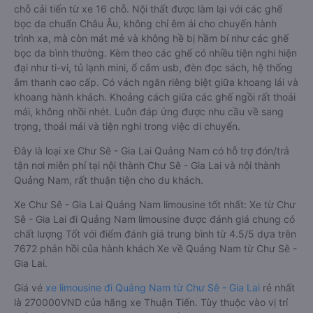
chỗ cải tiến từ xe 16 chỗ. Nội thất được làm lại với các ghế
bọc da chuẩn Châu Âu, không chỉ êm ái cho chuyến hành
trình xa, mà còn mát mẻ và không hề bị hầm bí như các ghế
bọc da bình thường. Kèm theo các ghế có nhiều tiện nghi hiện
đại như ti-vi, tủ lạnh mini, ổ cắm usb, đèn đọc sách, hệ thống
âm thanh cao cấp. Có vách ngăn riêng biệt giữa khoang lái và
khoang hành khách. Khoảng cách giữa các ghế ngồi rất thoải
mái, không nhồi nhét. Luôn đáp ứng được nhu cầu về sang
trọng, thoải mái và tiện nghi trong việc di chuyển.
Đây là loại xe Chư Sê - Gia Lai Quảng Nam có hỗ trợ đón/trả
tận nơi miễn phí tại nội thành Chư Sê - Gia Lai và nội thành
Quảng Nam, rất thuận tiện cho du khách.
Xe Chư Sê - Gia Lai Quảng Nam limousine tốt nhất: Xe từ Chư
Sê - Gia Lai đi Quảng Nam limousine được đánh giá chung có
chất lượng Tốt với điểm đánh giá trung bình từ 4.5/5 dựa trên
7672 phản hồi của hành khách Xe về Quảng Nam từ Chư Sê -
Gia Lai.
Giá vé
xe limousine đi Quảng Nam từ Chư Sê - Gia Lai
rẻ nhất
là 270000VND của hãng xe Thuận Tiến. Tùy thuộc vào vị trí