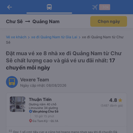
arrow_back
Tải app Vexere ngay!
Tải app Vexere
-30k
Mở app
Mở app
Nhận ưu đãi thành viên độc
-30k/ghế khi đặt vé máy bay qua
quyền
app
Chư Sê
Quảng Nam
Chọn ngày
Vé xe khách
xe đi Quảng Nam từ Gia Lai
xe đi Quảng Nam từ Chư
Sê
Đặt mua vé xe 8 nhà xe đi Quảng Nam từ Chư
Sê chất lượng cao và giá vé ưu đãi nhất
: 17
chuyến mỗi ngày
Vexere Team
Ngày cập nhật: 08/08/2026
Thuận Tiến
4.8
Giường nằm 40 chỗ
(5487 đánh giá)
Limousine 34 giường
Văn phòng Chư Sê
10 giờ 15 phút
Ga Tam Kỳ - QL1A
Đọc 1 số cmt tiêu cực e cũng hơi hoang mang nhưg sau khi đi chuyến Đà