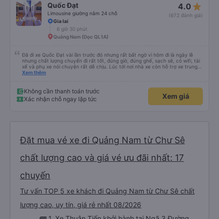
star_rate
Quốc Đạt
4.0
Limousine giường nằm 24 chỗ
(672 đánh giá)
Gia lai
6 giờ 30 phút
Quảng Nam (Dọc QL1A)
Đã đi xe Quốc Đạt vài lần trước đó nhưng rất bất ngờ vì hôm đi là ngày lễ
nhưng chất lượng chuyến đi rất tốt, đúng giờ, đúng ghế, sạch sẽ, có wifi, tài
xế và phụ xe nói chuyện rất dễ chịu. Lúc tới nơi nhà xe còn hỗ trợ xe trung
chuyển tới tận nhà. 10đ cho nhà xe, hy vọng nhà xe duy trì được chất lượng
Xem thêm
này. Cảm ơn
Không cần thanh toán trước
Xem giá
Xác nhận chỗ ngay lập tức
Đặt mua vé xe đi Quảng Nam từ Chư Sê
chất lượng cao và giá vé ưu đãi nhất: 17
chuyến
Tư vấn TOP 5 xe khách đi Quảng Nam từ Chư Sê chất
lượng cao, uy tín, giá rẻ nhất 08/2026
🚌 1. Xe Thuận Tiến khởi hành tại Ngã 3 Đường