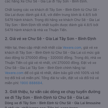
các hãng Xe Chư Sê - Gia Lai đi Tây Sơn - Bình Định.
Chất lượng các xe khách đi Tây Sơn - Bình Định từ Chư Sê -
Gia Lai được đánh giá 4.8, với điểm trung bình là 4.8/5 bởi
5479 hành khách. Trong đó hãng xe khách Chư Sê - Gia Lai
Tây Sơn - Bình Định tốt nhất tuyến được đánh giá 4.8/5 bởi
5479 hành khách là nhà xe Thuận Tiến.
2. Giá vé xe Chư Sê - Gia Lai Tây Sơn - Bình Định
Hiện tại, theo cập nhật mới nhất của
Vexere.com
, giá vé xe
khách đi Tây Sơn - Bình Định từ Chư Sê - Gia Lai có mức giá
dao động từ 270000 đồng - 320000 đồng. Trong đó, nhà xe
Thuận Tiến có giá vé rẻ nhất, chỉ 270000 đồng. Đặt vé xe
Chư Sê - Gia Lai Tây Sơn - Bình Định chính hãng tại
Vexere.com
để có giá rẻ nhất, đảm bảo giữ chỗ 100% và hỗ
trợ đổi trả vé miễn phí. Tổng đài tư vấn, đặt vé và đổi trả vé
miễn phí:
1900 888684
.
3. Giới thiệu, tư vấn các dòng xe chạy tuyến đường
xe đi Tây Sơn - Bình Định từ Chư Sê - Gia Lai:
Dòng xe đi Tây Sơn - Bình Định từ Chư Sê - Gia Lai limousine
9 chỗ vip, chất lượng cao: Tiện lợi, sang trọng