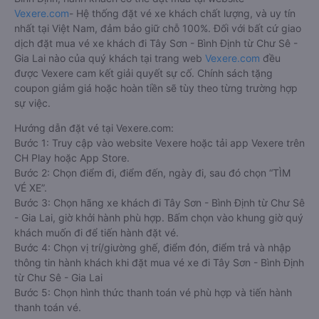
Vexere.com
- Hệ thống đặt vé xe khách chất lượng, và uy tín
nhất tại Việt Nam, đảm bảo giữ chỗ 100%. Đối với bất cứ giao
dịch đặt mua vé xe khách đi Tây Sơn - Bình Định từ Chư Sê -
Gia Lai nào của quý khách tại trang web
Vexere.com
đều
được Vexere cam kết giải quyết sự cố. Chính sách tặng
coupon giảm giá hoặc hoàn tiền sẽ tùy theo từng trường hợp
sự việc.
Hướng dẫn đặt vé tại Vexere.com:
Bước 1: Truy cập vào website Vexere hoặc tải app Vexere trên
CH Play hoặc App Store.
Bước 2: Chọn điểm đi, điểm đến, ngày đi, sau đó chọn “TÌM
VÉ XE”.
Bước 3: Chọn hãng xe khách đi Tây Sơn - Bình Định từ Chư Sê
- Gia Lai, giờ khởi hành phù hợp. Bấm chọn vào khung giờ quý
khách muốn đi để tiến hành đặt vé.
Bước 4: Chọn vị trí/giường ghế, điểm đón, điểm trả và nhập
thông tin hành khách khi đặt mua vé xe đi Tây Sơn - Bình Định
từ Chư Sê - Gia Lai
Bước 5: Chọn hình thức thanh toán vé phù hợp và tiến hành
thanh toán vé.