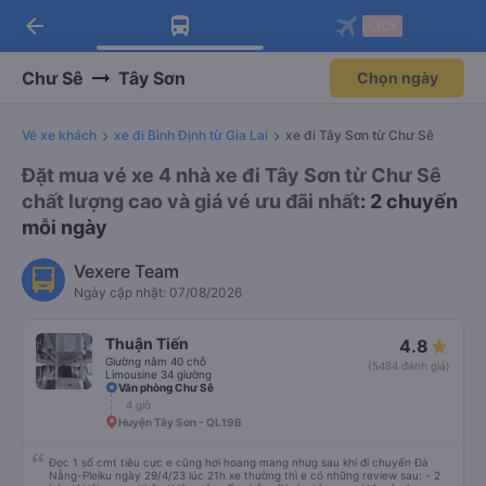
arrow_back
Tải app Vexere ngay!
Tải app Vexere
-30k
Mở app
Mở app
Nhận ưu đãi thành viên độc
-30k/ghế khi đặt vé máy bay qua
quyền
app
Chư Sê
Tây Sơn
Chọn ngày
Vé xe khách
xe đi Bình Định từ Gia Lai
xe đi Tây Sơn từ Chư Sê
Đặt mua vé xe 4 nhà xe đi Tây Sơn từ Chư Sê
chất lượng cao và giá vé ưu đãi nhất
: 2 chuyến
mỗi ngày
Vexere Team
Ngày cập nhật: 07/08/2026
Thuận Tiến
4.8
Giường nằm 40 chỗ
(5484 đánh giá)
Limousine 34 giường
Văn phòng Chư Sê
4 giờ
Huyện Tây Sơn - QL19B
Đọc 1 số cmt tiêu cực e cũng hơi hoang mang nhưg sau khi đi chuyến Đà
Nẵng-Pleiku ngày 29/4/23 lúc 21h xe thường thì e có những review sau: - 2