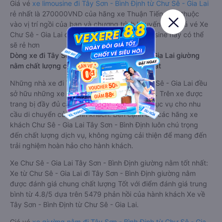
Giá vé
xe limousine đi Tây Sơn - Bình Định từ Chư Sê - Gia Lai
rẻ nhất là 270000VND của hãng xe Thuận Tiến. Tùy thuộc
vào vị trí ngồi của bạn và chương trình khuyến mãi, giá vé Xe
Chư Sê - Gia Lai đi Tây Sơn - Bình Định limousine này có thể
sẽ rẻ hơn
Dòng xe đi Tây Sơn - Bình Định từ Chư Sê - Gia Lai giường
nằm chất lượng cao: Thoải mái, giá cả tốt nhất
Những nhà xe đi Tây Sơn - Bình Định từ Chư Sê - Gia Lai đều
sở hữu những xe giường nằm chất lượng cao. Trên xe được
trang bị đầy đủ các trang thiết bị hiện đại phục vụ cho nhu
cầu di chuyển của hành khách. Bên cạnh đó, các hãng xe
khách Chư Sê - Gia Lai Tây Sơn - Bình Định luôn chú trọng
đến chất lượng dịch vụ, không ngừng cải thiện để mang đến
trải nghiệm hoàn hảo cho hành khách.
Xe Chư Sê - Gia Lai Tây Sơn - Bình Định giường nằm tốt nhất:
Xe từ Chư Sê - Gia Lai đi Tây Sơn - Bình Định giường nằm
được đánh giá chung chất lượng Tốt với điểm đánh giá trung
bình từ 4.8/5 dựa trên 5479 phản hồi của hành khách Xe về
Tây Sơn - Bình Định từ Chư Sê - Gia Lai.
Giá vé
xe giường nằm đi Tây Sơn - Bình Định từ Chư Sê - Gia