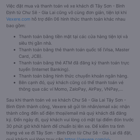
Việc đặt mua và thanh toán vé xe khách đi Tây Sơn - Bình
Định từ Chư Sê - Gia Lai cũng vô cùng đơn giản, tiện lợi khi
Vexere.com
hỗ trợ đến 06 hình thức thanh toán khác nhau
bao gồm:
Thanh toán bằng tiền mặt tại các cửa hàng tiện lợi và
siêu thị gần nhà.
Thanh toán bằng thẻ thanh toán quốc tế (Visa, Master
Card, JCB).
Thanh toán bằng thẻ ATM đã đăng ký thanh toán trực
tuyến (Internet Banking).
Thanh toán bằng hình thức chuyển khoản ngân hàng.
Bên cạnh đó, quý khách cũng có thể thanh toán vé
thông qua các ví Momo, ZaloPay, AirPay, VNPay,…
Sau khi thanh toán vé xe khách Chư Sê - Gia Lai Tây Sơn -
Bình Định thành công, Vexere sẽ gửi tin nhắn/email xác nhận
thành công đến số điện thoại/email mà quý khách đã đăng
ký. Đến ngày đi, quý khách vui lòng có mặt tại điểm đón trước
30 phút giờ khởi hành để chuẩn bị lên xe. Để kiểm tra tình
trạng vé xe đi Tây Sơn - Bình Định từ Chư Sê - Gia Lai đã đặt,
quý khách vui lòng truy cập
https://vexere.com/vi-