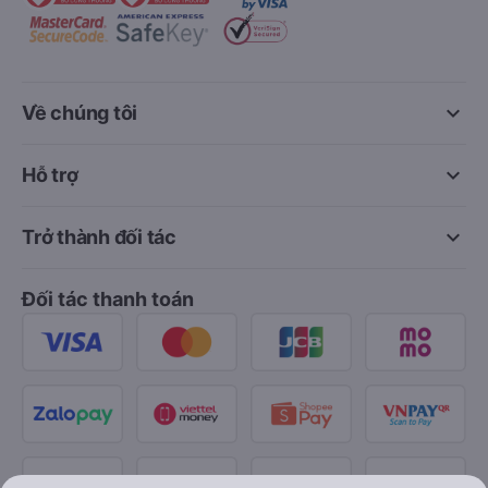
keyboard_arrow_down
Về chúng tôi
keyboard_arrow_down
Hỗ trợ
keyboard_arrow_down
Trở thành đối tác
Đối tác thanh toán