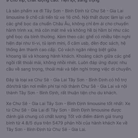
Là sản phẩm xe đi Tây Sơn - Bình Định từ Chư Sê - Gia Lai
limousine 9 chỗ cải tiến từ xe 16 chỗ. Nội thất được làm lại với
các ghế bọc da chuẩn Châu Âu, không chỉ êm ái cho chuyến
hành trình xa, mà còn mát mẻ và không hề bị hầm bí như các
ghế bọc da bình thường. Kèm theo các ghế có nhiều tiện nghi
hiện đại như ti-vi, tủ lạnh mini, ổ cắm usb, đèn đọc sách, hệ
thống âm thanh cao cấp. Có vách ngăn riêng biệt giữa
khoang lái và khoang hành khách. Khoảng cách giữa các ghế
ngồi rất thoải mái, không nhồi nhét. Luôn đáp ứng được nhu
cầu về sang trọng, thoải mái và tiện nghi trong việc di chuyển.
Đây là loại xe Chư Sê - Gia Lai Tây Sơn - Bình Định có hỗ trợ
đón/trả tận nơi miễn phí tại nội thành Chư Sê - Gia Lai và nội
thành Tây Sơn - Bình Định, rất thuận tiện cho du khách.
Xe Chư Sê - Gia Lai Tây Sơn - Bình Định limousine tốt nhất: Xe
từ Chư Sê - Gia Lai đi Tây Sơn - Bình Định limousine được
đánh giá chung có chất lượng Tốt với điểm đánh giá trung
bình từ 4.8/5 dựa trên 5479 phản hồi của hành khách Xe về
Tây Sơn - Bình Định từ Chư Sê - Gia Lai.