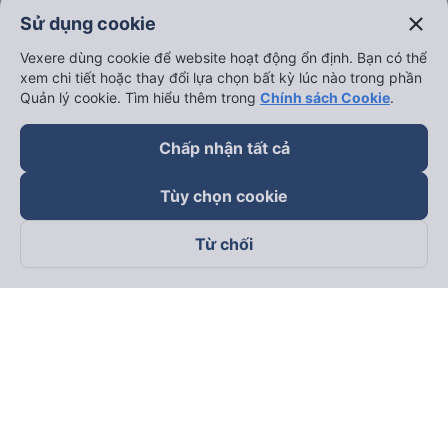
close
Sử dụng cookie
Vexere dùng cookie để website hoạt động ổn định. Bạn có thể
xem chi tiết hoặc thay đổi lựa chọn bất kỳ lúc nào trong phần
Quản lý cookie. Tìm hiểu thêm trong
Chính sách Cookie
.
Chấp nhận tất cả
Tùy chọn cookie
Từ chối
Theo dõi chúng tôi trên
Facebook
Tiktok
Youtube
Công ty TNHH Thương Mại Dịch Vụ Vexere
Địa chỉ đăng ký kinh doanh: 8C Chữ Đồng Tử, Phường Tân
Sơn Nhất, TP. Hồ Chí Minh, Việt Nam
Địa chỉ
:
Lầu 2, toà nhà H3 Circo Hoàng Diệu, 384 Hoàng Diệu,