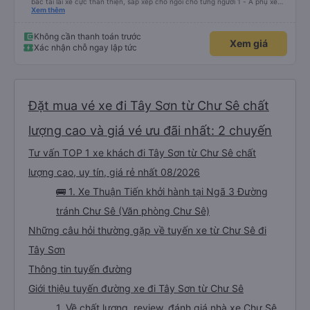
bác tài lái xe cực thân thiện, sắp xếp chỗ ngồi cho từng người 1 - A phụ xe
dui tính, chắc cùng tần số nên nói câu nào là cười câu đó - Xe xuất bến đúg
Xem thêm
giờ, trước giờ đi có nv điện thông báo trước, thái độ phục vụ tốt. - Cơ sở vật
chất bình thường, do đặt xe thường nên cũng k đòi hỏi gì nhìu hơn. Nhưng
nhìn chug khá ổn, có dừng lại để đi vệ sinh.
Không cần thanh toán trước
Xem giá
Xác nhận chỗ ngay lập tức
Đặt mua vé xe đi Tây Sơn từ Chư Sê chất
lượng cao và giá vé ưu đãi nhất: 2 chuyến
Tư vấn TOP 1 xe khách đi Tây Sơn từ Chư Sê chất
lượng cao, uy tín, giá rẻ nhất 08/2026
🚌 1. Xe Thuận Tiến khởi hành tại Ngã 3 Đường
tránh Chư Sê (Văn phòng Chư Sê)
Những câu hỏi thường gặp về tuyến xe từ Chư Sê đi
Tây Sơn
Thông tin tuyến đường
Giới thiệu tuyến đường xe đi Tây Sơn từ Chư Sê
1. Về chất lượng, review, đánh giá nhà xe Chư Sê