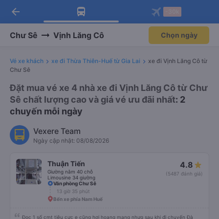
arrow_back
Tải app Vexere ngay!
Tải app Vexere
-30k
Mở app
Mở app
Nhận ưu đãi thành viên độc
-30k/ghế khi đặt vé máy bay qua
quyền
app
Chư Sê
Vịnh Lăng Cô
Chọn ngày
Vé xe khách
xe đi Thừa Thiên-Huế từ Gia Lai
xe đi Vịnh Lăng Cô từ
Chư Sê
Đặt mua vé xe 4 nhà xe đi Vịnh Lăng Cô từ Chư
Sê chất lượng cao và giá vé ưu đãi nhất
: 2
chuyến mỗi ngày
Vexere Team
Ngày cập nhật: 08/08/2026
Thuận Tiến
4.8
Giường nằm 40 chỗ
(5487 đánh giá)
Limousine 34 giường
Văn phòng Chư Sê
13 giờ 35 phút
Bến xe phía Nam Huế
Đọc 1 số cmt tiêu cực e cũng hơi hoang mang nhưg sau khi đi chuyến Đà