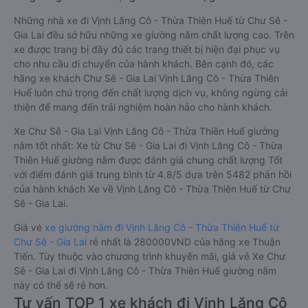
Những nhà xe đi Vịnh Lăng Cô - Thừa Thiên Huế từ Chư Sê -
Gia Lai đều sở hữu những xe giường nằm chất lượng cao. Trên
xe được trang bị đầy đủ các trang thiết bị hiện đại phục vụ
cho nhu cầu di chuyển của hành khách. Bên cạnh đó, các
hãng xe khách Chư Sê - Gia Lai Vịnh Lăng Cô - Thừa Thiên
Huế luôn chú trọng đến chất lượng dịch vụ, không ngừng cải
thiện để mang đến trải nghiệm hoàn hảo cho hành khách.
Xe Chư Sê - Gia Lai Vịnh Lăng Cô - Thừa Thiên Huế giường
nằm tốt nhất: Xe từ Chư Sê - Gia Lai đi Vịnh Lăng Cô - Thừa
Thiên Huế giường nằm được đánh giá chung chất lượng Tốt
với điểm đánh giá trung bình từ 4.8/5 dựa trên 5482 phản hồi
của hành khách Xe về Vịnh Lăng Cô - Thừa Thiên Huế từ Chư
Sê - Gia Lai.
Giá vé
xe giường nằm đi Vịnh Lăng Cô - Thừa Thiên Huế từ
Chư Sê - Gia Lai
rẻ nhất là 280000VND của hãng xe Thuận
Tiến. Tùy thuộc vào chương trình khuyến mãi, giá vé Xe Chư
Sê - Gia Lai đi Vịnh Lăng Cô - Thừa Thiên Huế giường nằm
này có thể sẽ rẻ hơn.
Tư vấn TOP 1 xe khách đi Vịnh Lăng Cô