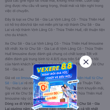
giữa các ghế ngồi rất thoải mái, không nhồi nhét. Luôn đáp
ứng được nhu cầu về sang trọng, thoải mái và tiện nghi trong
việc di chuyển.
Đây là loại xe Chư Sê - Gia Lai Vịnh Lăng Cô - Thừa Thiên Huế
có hỗ trợ đón/trả tận nơi miễn phí tại nội thành Chư Sê - Gia
Lai và nội thành Vịnh Lăng Cô - Thừa Thiên Huế, rất thuận tiện
cho du khách.
Xe Chư Sê - Gia Lai Vịnh Lăng Cô - Thừa Thiên Huế limousine
tốt nhất: Xe từ Chư Sê - Gia Lai đi Vịnh Lăng Cô - Thừa Thiên
Huế limousine được đánh giá chung có chất lượng Tốt với
điểm đánh giá trung bình từ 4.8/5 dựa trên 5482 phản hồi
của hành khách Xe về Vịnh Lăng Cô - Thừa Thiên Huế từ Chư
Sê - Gia Lai.
Giá vé
xe limousine đi Vịnh Lăng Cô - Thừa Thiên Huế từ Chư
Sê - Gia Lai
rẻ nhất là 280000VND của hãng xe Thuận Tiến.
Tùy thuộc vào vị trí ngồi của bạn và chương trình khuyến mãi,
giá vé Xe Chư Sê - Gia Lai đi Vịnh Lăng Cô - Thừa Thiên Huế
limousine này có thể sẽ rẻ hơn
Dòng xe đi Vịnh Lăng Cô - Thừa Thiên Huế từ Chư Sê - Gia
Lai giường nằm chất lượng cao: Thoải mái, giá cả tốt nhất