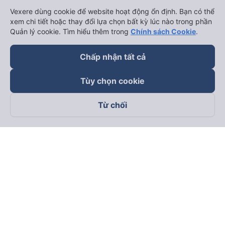
Vexere dùng cookie để website hoạt động ổn định. Bạn có thể
xem chi tiết hoặc thay đổi lựa chọn bất kỳ lúc nào trong phần
Quản lý cookie. Tìm hiểu thêm trong
Chính sách Cookie
.
Chấp nhận tất cả
Tùy chọn cookie
Từ chối
Theo dõi chúng tôi trên
Facebook
Tiktok
Youtube
Công ty TNHH Thương Mại Dịch Vụ Vexere
Địa chỉ đăng ký kinh doanh: 8C Chữ Đồng Tử, Phường Tân
Sơn Nhất, TP. Hồ Chí Minh, Việt Nam
Địa chỉ
:
Lầu 2, toà nhà H3 Circo Hoàng Diệu, 384 Hoàng Diệu,
Phường Khánh Hội, TP Hồ Chí Minh, Việt Nam
Tầng 3, toà nhà 101 Láng Hạ, 101 Láng Hạ, Phường Láng, TP.