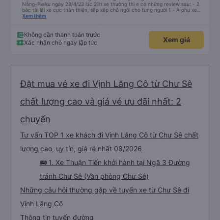
Nẵng-Pleiku ngày 29/4/23 lúc 21h xe thường thì e có những review sau: - 2
bác tài lái xe cực thân thiện, sắp xếp chỗ ngồi cho từng người 1 - A phụ xe
dui tính, chắc cùng tần số nên nói câu nào là cười câu đó - Xe xuất bến đúg
Xem thêm
giờ, trước giờ đi có nv điện thông báo trước, thái độ phục vụ tốt. - Cơ sở vật
chất bình thường, do đặt xe thường nên cũng k đòi hỏi gì nhìu hơn. Nhưng
nhìn chug khá ổn, có dừng lại để đi vệ sinh.
Không cần thanh toán trước
Xem giá
Xác nhận chỗ ngay lập tức
Đặt mua vé xe đi Vịnh Lăng Cô từ Chư Sê
chất lượng cao và giá vé ưu đãi nhất: 2
chuyến
Tư vấn TOP 1 xe khách đi Vịnh Lăng Cô từ Chư Sê chất
lượng cao, uy tín, giá rẻ nhất 08/2026
🚌 1. Xe Thuận Tiến khởi hành tại Ngã 3 Đường
tránh Chư Sê (Văn phòng Chư Sê)
Những câu hỏi thường gặp về tuyến xe từ Chư Sê đi
Vịnh Lăng Cô
Thông tin tuyến đường