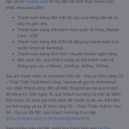
tiện lợi khi
Vexere.com
hỗ trợ đến 06 hình thức thanh toán
khác nhau bao gồm:
Thanh toán bằng tiền mặt tại các cửa hàng tiện lợi và
siêu thị gần nhà.
Thanh toán bằng thẻ thanh toán quốc tế (Visa, Master
Card, JCB).
Thanh toán bằng thẻ ATM đã đăng ký thanh toán trực
tuyến (Internet Banking).
Thanh toán bằng hình thức chuyển khoản ngân hàng.
Bên cạnh đó, quý khách cũng có thể thanh toán vé
thông qua các ví Momo, ZaloPay, AirPay, VNPay,…
Sau khi thanh toán vé xe khách Chư Sê - Gia Lai Vịnh Lăng Cô
- Thừa Thiên Huế thành công, Vexere sẽ gửi tin nhắn/email
xác nhận thành công đến số điện thoại/email mà quý khách
đã đăng ký. Đến ngày đi, quý khách vui lòng có mặt tại điểm
đón trước 30 phút giờ khởi hành để chuẩn bị lên xe. Để kiểm
tra tình trạng vé xe đi Vịnh Lăng Cô - Thừa Thiên Huế từ Chư
Sê - Gia Lai đã đặt, quý khách vui lòng truy cập
https://vexere.com/vi-VN/booking/ticketinfo
Xem hướng dẫn chi tiết, minh họa bằng hình ảnh
tại đây.