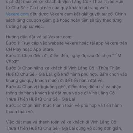
dịch đặt mua vé xe khách đi Vịnh Lăng Cô - Thừa Thiên Huế
từ Chư Sê - Gia Lai nào của quý khách tại trang web
Vexere.com
đều được Vexere cam kết giải quyết sự cố. Chính
sách tặng coupon giảm giá hoặc hoàn tiền sẽ tùy theo từng
trường hợp sự việc.
Hướng dẫn đặt vé tại Vexere.com:
Bước 1: Truy cập vào website Vexere hoặc tải app Vexere trên
CH Play hoặc App Store.
Bước 2: Chọn điểm đi, điểm đến, ngày đi, sau đó chọn “TÌM
VÉ XE”.
Bước 3: Chọn hãng xe khách đi Vịnh Lăng Cô - Thừa Thiên
Huế từ Chư Sê - Gia Lai, giờ khởi hành phù hợp. Bấm chọn vào
khung giờ quý khách muốn đi để tiến hành đặt vé.
Bước 4: Chọn vị trí/giường ghế, điểm đón, điểm trả và nhập
thông tin hành khách khi đặt mua vé xe đi Vịnh Lăng Cô -
Thừa Thiên Huế từ Chư Sê - Gia Lai
Bước 5: Chọn hình thức thanh toán vé phù hợp và tiến hành
thanh toán vé.
Việc đặt mua và thanh toán vé xe khách đi Vịnh Lăng Cô -
Thừa Thiên Huế từ Chư Sê - Gia Lai cũng vô cùng đơn giản,