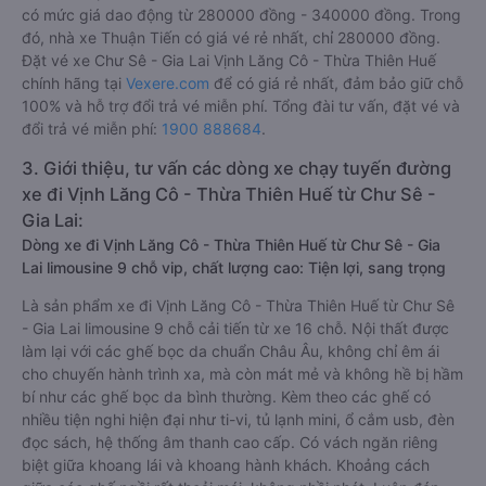
có mức giá dao động từ 280000 đồng - 340000 đồng. Trong
đó, nhà xe Thuận Tiến có giá vé rẻ nhất, chỉ 280000 đồng.
Đặt vé xe Chư Sê - Gia Lai Vịnh Lăng Cô - Thừa Thiên Huế
chính hãng tại
Vexere.com
để có giá rẻ nhất, đảm bảo giữ chỗ
100% và hỗ trợ đổi trả vé miễn phí. Tổng đài tư vấn, đặt vé và
đổi trả vé miễn phí:
1900 888684
.
3. Giới thiệu, tư vấn các dòng xe chạy tuyến đường
xe đi Vịnh Lăng Cô - Thừa Thiên Huế từ Chư Sê -
Gia Lai:
Dòng xe đi Vịnh Lăng Cô - Thừa Thiên Huế từ Chư Sê - Gia
Lai limousine 9 chỗ vip, chất lượng cao: Tiện lợi, sang trọng
Là sản phẩm xe đi Vịnh Lăng Cô - Thừa Thiên Huế từ Chư Sê
- Gia Lai limousine 9 chỗ cải tiến từ xe 16 chỗ. Nội thất được
làm lại với các ghế bọc da chuẩn Châu Âu, không chỉ êm ái
cho chuyến hành trình xa, mà còn mát mẻ và không hề bị hầm
bí như các ghế bọc da bình thường. Kèm theo các ghế có
nhiều tiện nghi hiện đại như ti-vi, tủ lạnh mini, ổ cắm usb, đèn
đọc sách, hệ thống âm thanh cao cấp. Có vách ngăn riêng
biệt giữa khoang lái và khoang hành khách. Khoảng cách