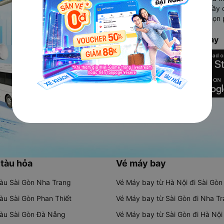
Ứng dụng hiển thị thông tin đầy 
người dùng so sánh và lựa chọn 
chóng và phù hợp nhất.
Tải ứng dụng Vexere ngay
 tàu hỏa
Vé máy bay
tàu Sài Gòn Nha Trang
Vé Máy bay từ Hà Nội đi Sài Gòn
tàu Sài Gòn Phan Thiết
Vé Máy bay từ Sài Gòn đi Nha T
tàu Sài Gòn Đà Nẵng
Vé Máy bay từ Sài Gòn đi Hà Nội