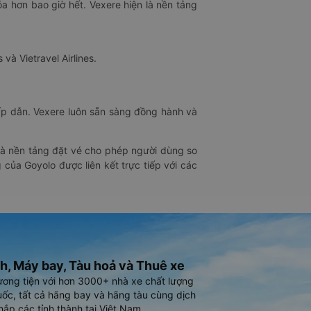
óa hơn bao giờ hết. Vexere hiện là nền tảng
 và Vietravel Airlines.
hấp dẫn. Vexere luôn sẵn sàng đồng hành và
 là nền tảng đặt vé cho phép người dùng so
 của Goyolo được liên kết trực tiếp với các
h, Máy bay, Tàu hoả và Thuê xe
ương tiện với hơn 3000+ nhà xe chất lượng
ốc, tất cả hãng bay và hãng tàu cùng dịch
hắp các tỉnh thành tại Việt Nam.