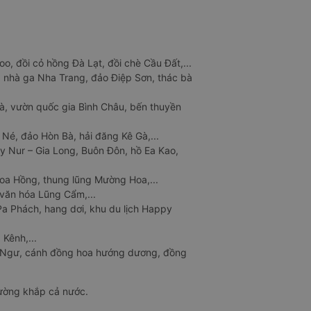
o, đồi cỏ hồng Đà Lạt, đồi chè Cầu Đất,...
 nhà ga Nha Trang, đảo Điệp Sơn, thác bà
à, vườn quốc gia Bình Châu, bến thuyền
 Né, đảo Hòn Bà, hải đăng Kê Gà,...
y Nur – Gia Long, Buôn Đôn, hồ Ea Kao,
Hoa Hồng, thung lũng Mường Hoa,...
văn hóa Lũng Cẩm,...
a Phách, hang dơi, khu du lịch Happy
 Kênh,...
n Ngư, cánh đồng hoa hướng dương, đồng
đường khắp cả nước.