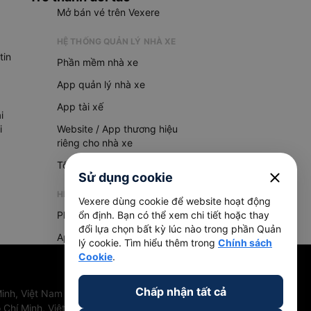
Mở bán vé trên Vexere
HỆ THỐNG QUẢN LÝ NHÀ XE
tin
Phần mềm nhà xe
App quản lý nhà xe
App tài xế
i
i
Website / App thương hiệu
riêng cho nhà xe
Tổng đài AI
close
Sử dụng cookie
HỆ THỐNG QUẢN LÝ HÀNG HOÁ
Vexere dùng cookie để website hoạt động
Phần mềm quản lý hàng hoá
ổn định. Bạn có thể xem chi tiết hoặc thay
đổi lựa chọn bất kỳ lúc nào trong phần Quản
App quản lý hàng hoá
lý cookie. Tìm hiểu thêm trong
Chính sách
Cookie
.
Chấp nhận tất cả
inh, Việt Nam
 Chí Minh, Việt Nam