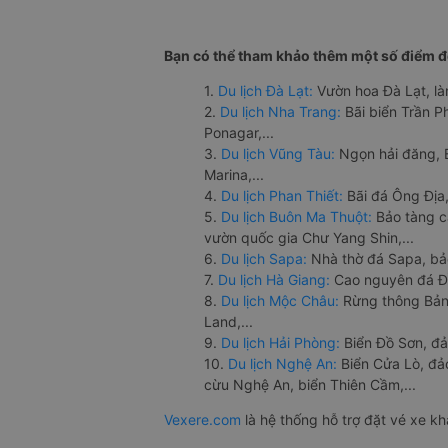
Bạn có thể tham khảo thêm một số điểm đế
1.
Du lịch Đà Lạt:
Vườn hoa Đà Lạt, là
2.
Du lịch Nha Trang:
Bãi biển Trần 
Ponagar,...
3.
Du lịch Vũng Tàu:
Ngọn hải đăng, 
Marina,...
4.
Du lịch Phan Thiết:
Bãi đá Ông Địa,
5.
Du lịch Buôn Ma Thuột:
Bảo tàng c
vườn quốc gia Chư Yang Shin,...
6.
Du lịch Sapa:
Nhà thờ đá Sapa, bả
7.
Du lịch Hà Giang:
Cao nguyên đá Đồ
8.
Du lịch Mộc Châu:
Rừng thông Bản 
Land,...
9.
Du lịch Hải Phòng:
Biển Đồ Sơn, đả
10.
Du lịch Nghệ An:
Biển Cửa Lò, đ
cừu Nghệ An, biển Thiên Cầm,...
Vexere.com
là hệ thống hỗ trợ đặt vé xe k