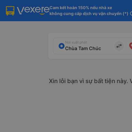
Cam kết hoàn 150% nếu nhà xe

không cung cấp dịch vụ vận chuyển (*)
in
Nơi xuất phát
import_export
Xin lỗi bạn vì sự bất tiện này