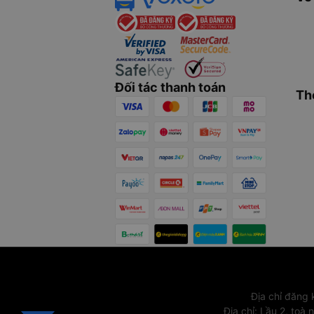
Đối tác thanh toán
Th
Địa chỉ đăng
Địa chỉ
:
Lầu 2, toà 