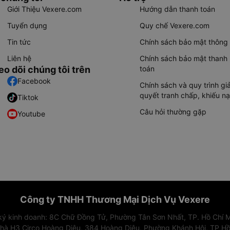
Giới Thiệu Vexere.com
Hướng dẫn thanh toán
Tuyển dụng
Quy chế Vexere.com
Tin tức
Chính sách bảo mật thông 
Liên hệ
Chính sách bảo mật thanh
eo dõi chúng tôi trên
toán
Facebook
Chính sách và quy trình giả
quyết tranh chấp, khiếu nạ
Tiktok
Câu hỏi thường gặp
Youtube
Công ty TNHH Thương Mại Dịch Vụ Vexere
 ký kinh doanh: 8C Chữ Đồng Tử, Phường Tân Sơn Nhất, TP. Hồ Chí M
nhà H3 Circo Hoàng Diệu, 384 Hoàng Diệu, Phường Khánh Hội, TP Hồ