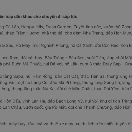
n hấp dẫn khác cho chuyến đi sắp tới:
ng Cù Lần, Happy Hills, Fresh Garden, Tuyệt tình cốc, vườn thú Zoodo
Phú, tháp Trầm Hương, nhà thờ đá, chợ đêm Nha Trang, đảo Hòn Mun,
Bãi Sau, Hồ Mây, mũi Nghinh Phong, hồ Đá Xanh, đồi Con Heo, hòn B
 hòn Rơm, đồi cát bay, Bàu Trắng - Bàu Sen, suối Tiên, làng chài Mũi
à phê Buôn Mê Thuột, núi Đá Voi, hồ Lắk, cụm 3 thác Dray Sap – Dra
o tàng Sapa, núi Hàm Rồng, bản Cát Cát, thác Tiên Sa, thung lũng 
ng Văn, cột cờ Lũng Cú, đèo Mã Pí Lèng, thung lũng Sủng Là, làng 
Áng, thung lũng mận Nà Ka, đồi chè Mộc Châu, thác Dải Yếm, bản P
o Hòn Dấu, vịnh Lan Hạ, đảo Bạch Long Vỹ, núi Voi, khu di tích Tràng
ảo Lan Châu, vườn quốc gia Pù Mát, đồi chè Thanh Chương, đảo Hò
hách, máy bay, tàu hoả và thuê xe máy, xe du lịch trên nhiều tuyến 