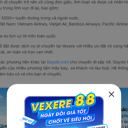
nh di chuyển trở nên vô cùng đơn giản, linh hoạt và được cá nhân h
 trong lĩnh vực đi lại, bao gồm:
n 5000+ tuyến đường trong và ngoài nước.
ệt Nam: Vietnam Airlines, Vietjet Air, Bamboo Airways, Pacific Airlines
 du lịch uy tín trên toàn quốc.
thể đặt được dịch vụ di chuyển tại Vexere với nhiều ưu đãi vô cùng 
i, an toàn và trọn vẹn nhất.
ác phương tiện khác tại
Goyolo.com
cho chuyến đi sắp tới. Goyolo
huyển của nhiều phương tiện máy bay, xe khách và tàu hoả. Hệ thống
đảm bảo có vé cho bạn di chuyển.
Ứng dụng đặt vé Xe khác
Vexere - ứng dụng đặt vé đa ph
cao, 5000+ tuyến đường toàn qu
vụ thuê xe máy, xe du lịch phủ k