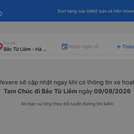
Đơn hàng của tôi
Mở bán vé trên Vexe
fo
Nơi đến
add
Nhập ngày đi
Thêm
. Vexere sẽ cập nhật ngay khi có thông tin xe
hoạt
Tam Chúc đi Bắc Từ Liêm
ngày
09/08/2026
Xin bạn vui lòng thay đổi tuyến đường tìm kiếm