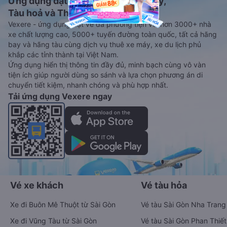
Ứng dụng đặt vé Xe khách, Máy bay,
Tàu hoả và Thuê xe
Vexere - ứng dụng đặt vé đa phương tiện với hơn 3000+ nhà
xe chất lượng cao, 5000+ tuyến đường toàn quốc, tất cả hãng
bay và hãng tàu cùng dịch vụ thuê xe máy, xe du lịch phủ
khắp các tỉnh thành tại Việt Nam.
Ứng dụng hiển thị thông tin đầy đủ, minh bạch cùng vô vàn
tiện ích giúp người dùng so sánh và lựa chọn phương án di
chuyển tiết kiệm, nhanh chóng và phù hợp nhất.
Tải ứng dụng Vexere ngay
Vé xe khách
Vé tàu hỏa
Xe đi Buôn Mê Thuột từ Sài Gòn
Vé tàu Sài Gòn Nha Trang
Xe đi Vũng Tàu từ Sài Gòn
Vé tàu Sài Gòn Phan Thiết