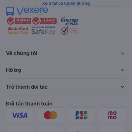
Xem tất cả tuyến đường
keyboard_arrow_down
Về chúng tôi
keyboard_arrow_down
Hỗ trợ
keyboard_arrow_down
Trở thành đối tác
Đối tác thanh toán