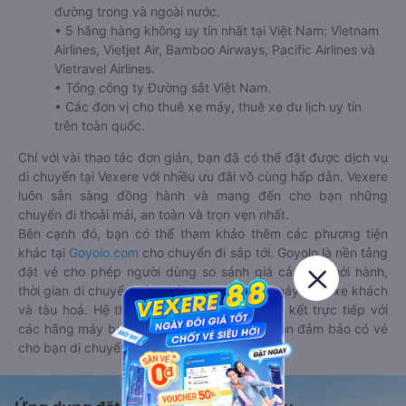
đường trong và ngoài nước.
• 5 hãng hàng không uy tín nhất tại Việt Nam: Vietnam
Airlines, Vietjet Air, Bamboo Airways, Pacific Airlines và
Vietravel Airlines.
• Tổng công ty Đường sắt Việt Nam.
• Các đơn vị cho thuê xe máy, thuê xe du lịch uy tín
trên toàn quốc.
Chỉ với vài thao tác đơn giản, bạn đã có thể đặt được dịch vụ
di chuyển tại Vexere với nhiều ưu đãi vô cùng hấp dẫn. Vexere
luôn sẵn sàng đồng hành và mang đến cho bạn những
chuyến đi thoải mái, an toàn và trọn vẹn nhất.
Bên cạnh đó, bạn có thể tham khảo thêm các phương tiện
khác tại
Goyolo.com
cho chuyến đi sắp tới. Goyolo là nền tảng
đặt vé cho phép người dùng so sánh giá cả, giờ khởi hành,
thời gian di chuyển của nhiều phương tiện máy bay, xe khách
và tàu hoả. Hệ thống của Goyolo được liên kết trực tiếp với
các hãng máy bay, xe khách và tàu hoả, luôn đảm bảo có vé
cho bạn di chuyển.