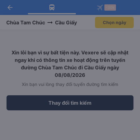
arrow_back
Tải app Vexere ngay!
Tải app Vexere
-30k
Mở app
Mở app
Nhận ưu đãi thành viên độc
-30k/ghế khi đặt vé máy bay qua
quyền
app
Chùa Tam Chúc
Cầu Giấy
Chọn ngày
Xin lỗi bạn vì sự bất tiện này. Vexere sẽ cập nhật
ngay khi có thông tin xe hoạt động trên tuyến
đường Chùa Tam Chúc đi Cầu Giấy ngày
08/08/2026
Xin bạn vui lòng thay đổi tuyến đường tìm kiếm
Thay đổi tìm kiếm