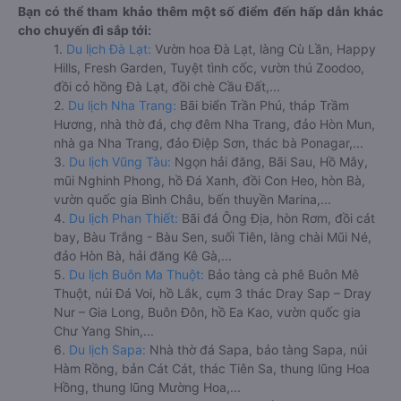
Bạn có thể tham khảo thêm một số điểm đến hấp dẫn khác
cho chuyến đi sắp tới:
1.
Du lịch Đà Lạt:
Vườn hoa Đà Lạt, làng Cù Lần, Happy
Hills, Fresh Garden, Tuyệt tình cốc, vườn thú Zoodoo,
đồi cỏ hồng Đà Lạt, đồi chè Cầu Đất,...
2.
Du lịch Nha Trang:
Bãi biển Trần Phú, tháp Trầm
Hương, nhà thờ đá, chợ đêm Nha Trang, đảo Hòn Mun,
nhà ga Nha Trang, đảo Điệp Sơn, thác bà Ponagar,...
3.
Du lịch Vũng Tàu:
Ngọn hải đăng, Bãi Sau, Hồ Mây,
mũi Nghinh Phong, hồ Đá Xanh, đồi Con Heo, hòn Bà,
vườn quốc gia Bình Châu, bến thuyền Marina,...
4.
Du lịch Phan Thiết:
Bãi đá Ông Địa, hòn Rơm, đồi cát
bay, Bàu Trắng - Bàu Sen, suối Tiên, làng chài Mũi Né,
đảo Hòn Bà, hải đăng Kê Gà,...
5.
Du lịch Buôn Ma Thuột:
Bảo tàng cà phê Buôn Mê
Thuột, núi Đá Voi, hồ Lắk, cụm 3 thác Dray Sap – Dray
Nur – Gia Long, Buôn Đôn, hồ Ea Kao, vườn quốc gia
Chư Yang Shin,...
6.
Du lịch Sapa:
Nhà thờ đá Sapa, bảo tàng Sapa, núi
Hàm Rồng, bản Cát Cát, thác Tiên Sa, thung lũng Hoa
Hồng, thung lũng Mường Hoa,...