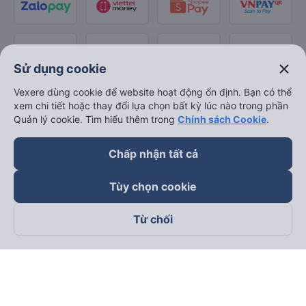
close
Sử dụng cookie
Vexere dùng cookie để website hoạt động ổn định. Bạn có thể
xem chi tiết hoặc thay đổi lựa chọn bất kỳ lúc nào trong phần
Quản lý cookie. Tìm hiểu thêm trong
Chính sách Cookie
.
Chấp nhận tất cả
Tùy chọn cookie
Từ chối
Theo dõi chúng tôi trên
Facebook
Tiktok
Youtube
Công ty TNHH Thương Mại Dịch Vụ Vexere