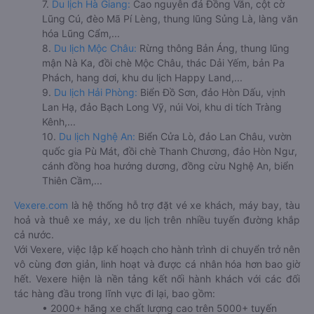
7.
Du lịch Hà Giang:
Cao nguyên đá Đồng Văn, cột cờ
Lũng Cú, đèo Mã Pí Lèng, thung lũng Sủng Là, làng văn
hóa Lũng Cẩm,...
8.
Du lịch Mộc Châu:
Rừng thông Bản Áng, thung lũng
mận Nà Ka, đồi chè Mộc Châu, thác Dải Yếm, bản Pa
Phách, hang dơi, khu du lịch Happy Land,...
9.
Du lịch Hải Phòng:
Biển Đồ Sơn, đảo Hòn Dấu, vịnh
Lan Hạ, đảo Bạch Long Vỹ, núi Voi, khu di tích Tràng
Kênh,...
10.
Du lịch Nghệ An:
Biển Cửa Lò, đảo Lan Châu, vườn
quốc gia Pù Mát, đồi chè Thanh Chương, đảo Hòn Ngư,
cánh đồng hoa hướng dương, đồng cừu Nghệ An, biển
Thiên Cầm,...
Vexere.com
là hệ thống hỗ trợ đặt vé xe khách, máy bay, tàu
hoả và thuê xe máy, xe du lịch trên nhiều tuyến đường khắp
cả nước.
Với Vexere, việc lập kế hoạch cho hành trình di chuyển trở nên
vô cùng đơn giản, linh hoạt và được cá nhân hóa hơn bao giờ
hết. Vexere hiện là nền tảng kết nối hành khách với các đối
tác hàng đầu trong lĩnh vực đi lại, bao gồm:
• 2000+ hãng xe chất lượng cao trên 5000+ tuyến