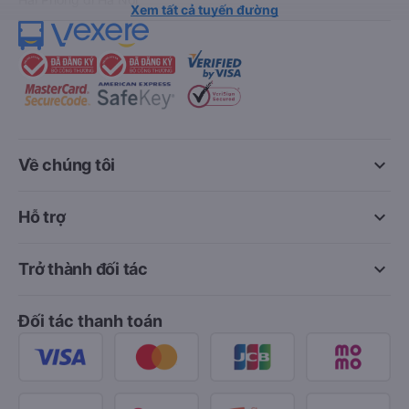
Xem tất cả tuyến đường
keyboard_arrow_down
Về chúng tôi
keyboard_arrow_down
Hỗ trợ
keyboard_arrow_down
Trở thành đối tác
Đối tác thanh toán