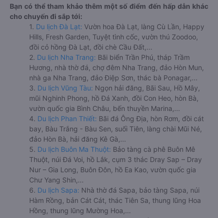
Bạn có thể tham khảo thêm một số điểm đến hấp dẫn khác
cho chuyến đi sắp tới:
1.
Du lịch Đà Lạt:
Vườn hoa Đà Lạt, làng Cù Lần, Happy
Hills, Fresh Garden, Tuyệt tình cốc, vườn thú Zoodoo,
đồi cỏ hồng Đà Lạt, đồi chè Cầu Đất,...
2.
Du lịch Nha Trang:
Bãi biển Trần Phú, tháp Trầm
Hương, nhà thờ đá, chợ đêm Nha Trang, đảo Hòn Mun,
nhà ga Nha Trang, đảo Điệp Sơn, thác bà Ponagar,...
3.
Du lịch Vũng Tàu:
Ngọn hải đăng, Bãi Sau, Hồ Mây,
mũi Nghinh Phong, hồ Đá Xanh, đồi Con Heo, hòn Bà,
vườn quốc gia Bình Châu, bến thuyền Marina,...
4.
Du lịch Phan Thiết:
Bãi đá Ông Địa, hòn Rơm, đồi cát
bay, Bàu Trắng - Bàu Sen, suối Tiên, làng chài Mũi Né,
đảo Hòn Bà, hải đăng Kê Gà,...
5.
Du lịch Buôn Ma Thuột:
Bảo tàng cà phê Buôn Mê
Thuột, núi Đá Voi, hồ Lắk, cụm 3 thác Dray Sap – Dray
Nur – Gia Long, Buôn Đôn, hồ Ea Kao, vườn quốc gia
Chư Yang Shin,...
6.
Du lịch Sapa:
Nhà thờ đá Sapa, bảo tàng Sapa, núi
Hàm Rồng, bản Cát Cát, thác Tiên Sa, thung lũng Hoa
Hồng, thung lũng Mường Hoa,...