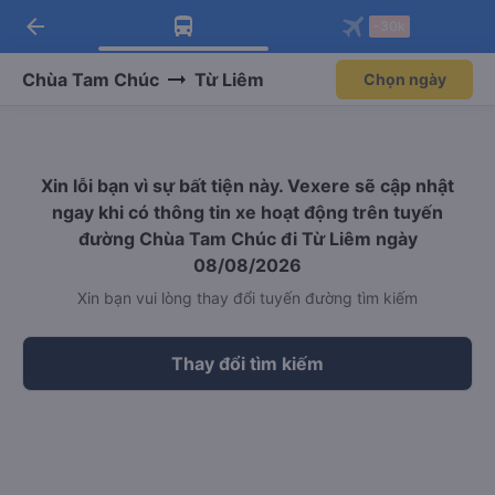
arrow_back
Tải app Vexere ngay!
Tải app Vexere
-30k
Mở app
Mở app
Nhận ưu đãi thành viên độc
-30k/ghế khi đặt vé máy bay qua
quyền
app
Chùa Tam Chúc
Từ Liêm
Chọn ngày
Xin lỗi bạn vì sự bất tiện này. Vexere sẽ cập nhật
ngay khi có thông tin xe hoạt động trên tuyến
đường Chùa Tam Chúc đi Từ Liêm ngày
08/08/2026
Xin bạn vui lòng thay đổi tuyến đường tìm kiếm
Thay đổi tìm kiếm