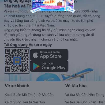
Ứng dụng đặt vé Xe khách, Máy bay,
Tàu hoả và Thuê xe
Vexere - ứng dụng đặt vé đa phương tiện với hơn 3000+ nhà
xe chất lượng cao, 5000+ tuyến đường toàn quốc, tất cả hãng
bay và hãng tàu cùng dịch vụ thuê xe máy, xe du lịch phủ
khắp các tỉnh thành tại Việt Nam.
Ứng dụng hiển thị thông tin đầy đủ, minh bạch cùng vô vàn
tiện ích giúp người dùng so sánh và lựa chọn phương án di
chuyển tiết kiệm, nhanh chóng và phù hợp nhất.
Tải ứng dụng Vexere ngay
Vé xe khách
Vé tàu hỏa
Xe đi Buôn Mê Thuột từ Sài Gòn
Vé tàu Sài Gòn Nha Trang
Xe đi Vũng Tàu từ Sài Gòn
Vé tàu Sài Gòn Phan Thiết