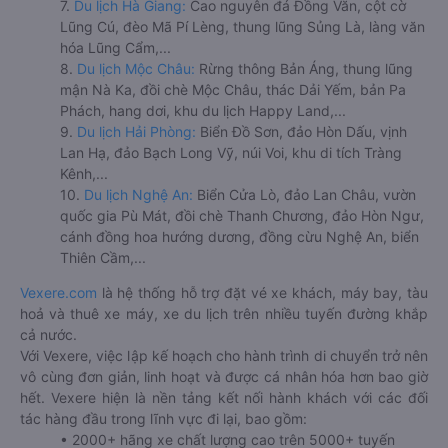
7.
Du lịch Hà Giang:
Cao nguyên đá Đồng Văn, cột cờ
Lũng Cú, đèo Mã Pí Lèng, thung lũng Sủng Là, làng văn
hóa Lũng Cẩm,...
8.
Du lịch Mộc Châu:
Rừng thông Bản Áng, thung lũng
mận Nà Ka, đồi chè Mộc Châu, thác Dải Yếm, bản Pa
Phách, hang dơi, khu du lịch Happy Land,...
9.
Du lịch Hải Phòng:
Biển Đồ Sơn, đảo Hòn Dấu, vịnh
Lan Hạ, đảo Bạch Long Vỹ, núi Voi, khu di tích Tràng
Kênh,...
10.
Du lịch Nghệ An:
Biển Cửa Lò, đảo Lan Châu, vườn
quốc gia Pù Mát, đồi chè Thanh Chương, đảo Hòn Ngư,
cánh đồng hoa hướng dương, đồng cừu Nghệ An, biển
Thiên Cầm,...
Vexere.com
là hệ thống hỗ trợ đặt vé xe khách, máy bay, tàu
hoả và thuê xe máy, xe du lịch trên nhiều tuyến đường khắp
cả nước.
Với Vexere, việc lập kế hoạch cho hành trình di chuyển trở nên
vô cùng đơn giản, linh hoạt và được cá nhân hóa hơn bao giờ
hết. Vexere hiện là nền tảng kết nối hành khách với các đối
tác hàng đầu trong lĩnh vực đi lại, bao gồm:
• 2000+ hãng xe chất lượng cao trên 5000+ tuyến