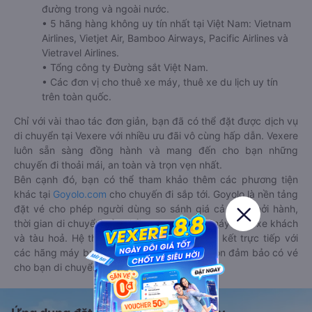
đường trong và ngoài nước.
• 5 hãng hàng không uy tín nhất tại Việt Nam: Vietnam
Airlines, Vietjet Air, Bamboo Airways, Pacific Airlines và
Vietravel Airlines.
• Tổng công ty Đường sắt Việt Nam.
• Các đơn vị cho thuê xe máy, thuê xe du lịch uy tín
trên toàn quốc.
Chỉ với vài thao tác đơn giản, bạn đã có thể đặt được dịch vụ
di chuyển tại Vexere với nhiều ưu đãi vô cùng hấp dẫn. Vexere
luôn sẵn sàng đồng hành và mang đến cho bạn những
chuyến đi thoải mái, an toàn và trọn vẹn nhất.
Bên cạnh đó, bạn có thể tham khảo thêm các phương tiện
khác tại
Goyolo.com
cho chuyến đi sắp tới. Goyolo là nền tảng
đặt vé cho phép người dùng so sánh giá cả, giờ khởi hành,
thời gian di chuyển của nhiều phương tiện máy bay, xe khách
và tàu hoả. Hệ thống của Goyolo được liên kết trực tiếp với
các hãng máy bay, xe khách và tàu hoả, luôn đảm bảo có vé
cho bạn di chuyển.