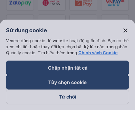
close
Sử dụng cookie
Vexere dùng cookie để website hoạt động ổn định. Bạn có thể
xem chi tiết hoặc thay đổi lựa chọn bất kỳ lúc nào trong phần
Quản lý cookie. Tìm hiểu thêm trong
Chính sách Cookie
.
Chấp nhận tất cả
Tùy chọn cookie
Từ chối
Theo dõi chúng tôi trên
Facebook
Tiktok
Youtube
Công ty TNHH Thương Mại Dịch Vụ Vexere