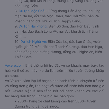
Lũng Cú, đèo Mã Pí Lèng, thung lũng Sủng Là, làng văn
hóa Lũng Cẩm,...
8.
Du lịch Mộc Châu:
Rừng thông Bản Áng, thung lũng
mận Nà Ka, đồi chè Mộc Châu, thác Dải Yếm, bản Pa
Phách, hang dơi, khu du lịch Happy Land,...
9.
Du lịch Hải Phòng:
Biển Đồ Sơn, đảo Hòn Dấu, vịnh
Lan Hạ, đảo Bạch Long Vỹ, núi Voi, khu di tích Tràng
Kênh,...
10.
Du lịch Nghệ An:
Biển Cửa Lò, đảo Lan Châu, vườn
quốc gia Pù Mát, đồi chè Thanh Chương, đảo Hòn Ngư,
cánh đồng hoa hướng dương, đồng cừu Nghệ An, biển
Thiên Cầm,...
Vexere.com
là hệ thống hỗ trợ đặt vé xe khách, máy bay, tàu
hoả và thuê xe máy, xe du lịch trên nhiều tuyến đường khắp
cả nước.
Với Vexere, việc lập kế hoạch cho hành trình di chuyển trở nên
vô cùng đơn giản, linh hoạt và được cá nhân hóa hơn bao giờ
hết. Vexere hiện là nền tảng kết nối hành khách với các đối
tác hàng đầu trong lĩnh vực đi lại, bao gồm:
• 2000+ hãng xe chất lượng cao trên 5000+ tuyến
đường trong và ngoài nước.