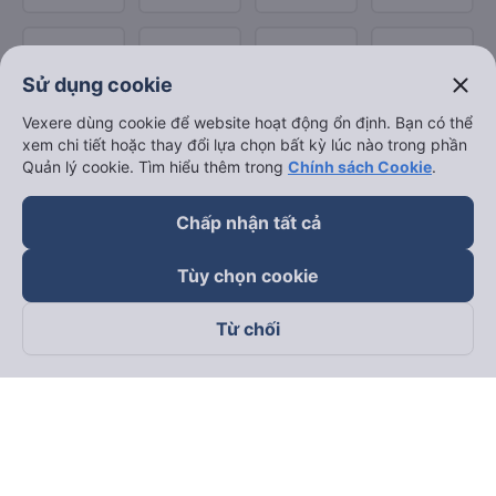
close
Sử dụng cookie
Vexere dùng cookie để website hoạt động ổn định. Bạn có thể
xem chi tiết hoặc thay đổi lựa chọn bất kỳ lúc nào trong phần
Quản lý cookie. Tìm hiểu thêm trong
Chính sách Cookie
.
Chấp nhận tất cả
Tùy chọn cookie
Từ chối
Theo dõi chúng tôi trên
Facebook
Tiktok
Youtube
Công ty TNHH Thương Mại Dịch Vụ Vexere