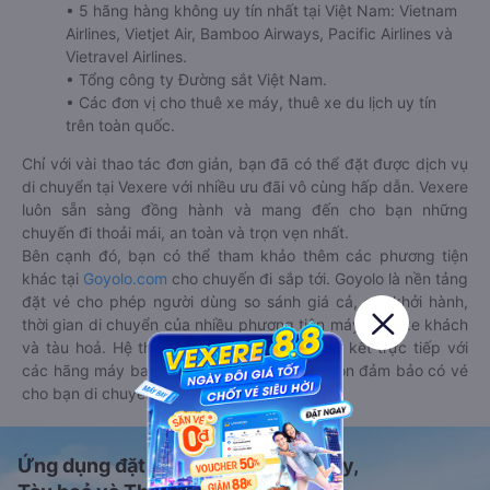
• 5 hãng hàng không uy tín nhất tại Việt Nam: Vietnam
Airlines, Vietjet Air, Bamboo Airways, Pacific Airlines và
Vietravel Airlines.
• Tổng công ty Đường sắt Việt Nam.
• Các đơn vị cho thuê xe máy, thuê xe du lịch uy tín
trên toàn quốc.
Chỉ với vài thao tác đơn giản, bạn đã có thể đặt được dịch vụ
di chuyển tại Vexere với nhiều ưu đãi vô cùng hấp dẫn. Vexere
luôn sẵn sàng đồng hành và mang đến cho bạn những
chuyến đi thoải mái, an toàn và trọn vẹn nhất.
Bên cạnh đó, bạn có thể tham khảo thêm các phương tiện
khác tại
Goyolo.com
cho chuyến đi sắp tới. Goyolo là nền tảng
đặt vé cho phép người dùng so sánh giá cả, giờ khởi hành,
thời gian di chuyển của nhiều phương tiện máy bay, xe khách
và tàu hoả. Hệ thống của Goyolo được liên kết trực tiếp với
các hãng máy bay, xe khách và tàu hoả, luôn đảm bảo có vé
cho bạn di chuyển.
Ứng dụng đặt vé Xe khách, Máy bay,