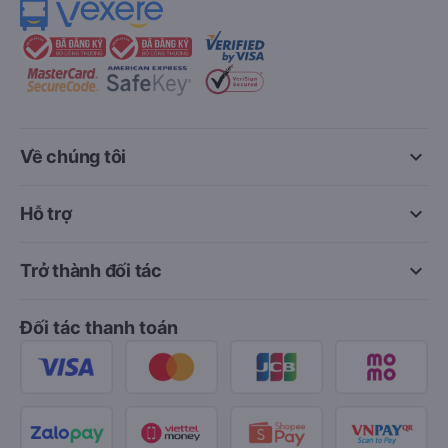
keyboard_arrow_down
Về chúng tôi
keyboard_arrow_down
Hỗ trợ
keyboard_arrow_down
Trở thành đối tác
Đối tác thanh toán