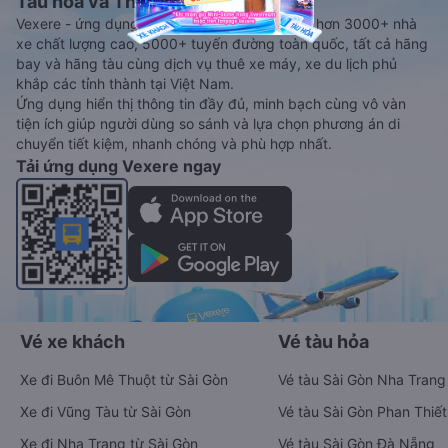
Tàu hoả và Thuê xe
Vexere - ứng dụng đặt vé đa phương tiện với hơn 3000+ nhà
xe chất lượng cao, 5000+ tuyến đường toàn quốc, tất cả hãng
bay và hãng tàu cùng dịch vụ thuê xe máy, xe du lịch phủ
khắp các tỉnh thành tại Việt Nam.
Ứng dụng hiển thị thông tin đầy đủ, minh bạch cùng vô vàn
tiện ích giúp người dùng so sánh và lựa chọn phương án di
chuyển tiết kiệm, nhanh chóng và phù hợp nhất.
Tải ứng dụng Vexere ngay
Vé xe khách
Vé tàu hỏa
Xe đi Buôn Mê Thuột từ Sài Gòn
Vé tàu Sài Gòn Nha Trang
Xe đi Vũng Tàu từ Sài Gòn
Vé tàu Sài Gòn Phan Thiết
Xe đi Nha Trang từ Sài Gòn
Vé tàu Sài Gòn Đà Nẵng