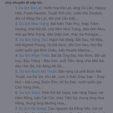
cho chuyến đi sắp tới:
1.
Du lịch Đà Lạt:
Vườn hoa Đà Lạt, làng Cù Lần, Happy
Hills, Fresh Garden, Tuyệt tình cốc, vườn thú Zoodoo,
đồi cỏ hồng Đà Lạt, đồi chè Cầu Đất,...
2.
Du lịch Nha Trang:
Bãi biển Trần Phú, tháp Trầm
Hương, nhà thờ đá, chợ đêm Nha Trang, đảo Hòn Mun,
nhà ga Nha Trang, đảo Điệp Sơn, thác bà Ponagar,...
3.
Du lịch Vũng Tàu:
Ngọn hải đăng, Bãi Sau, Hồ Mây,
mũi Nghinh Phong, hồ Đá Xanh, đồi Con Heo, hòn Bà,
vườn quốc gia Bình Châu, bến thuyền Marina,...
4.
Du lịch Phan Thiết:
Bãi đá Ông Địa, hòn Rơm, đồi cát
bay, Bàu Trắng - Bàu Sen, suối Tiên, làng chài Mũi Né,
đảo Hòn Bà, hải đăng Kê Gà,...
5.
Du lịch Buôn Ma Thuột:
Bảo tàng cà phê Buôn Mê
Thuột, núi Đá Voi, hồ Lắk, cụm 3 thác Dray Sap – Dray
Nur – Gia Long, Buôn Đôn, hồ Ea Kao, vườn quốc gia
Chư Yang Shin,...
6.
Du lịch Sapa:
Nhà thờ đá Sapa, bảo tàng Sapa, núi
Hàm Rồng, bản Cát Cát, thác Tiên Sa, thung lũng Hoa
Hồng, thung lũng Mường Hoa,...
7.
Du lịch Hà Giang:
Cao nguyên đá Đồng Văn, cột cờ