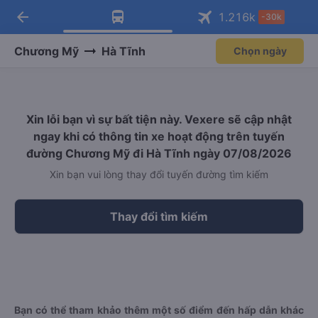
arrow_back
Tải app Vexere ngay!
Tải app Vexere
1.216
k
-30k
Mở app
Mở app
Nhận ưu đãi thành viên độc
-30k/ghế khi đặt vé máy bay qua
quyền
app
Chương Mỹ
Hà Tĩnh
Chọn ngày
Xin lỗi bạn vì sự bất tiện này. Vexere sẽ cập nhật
ngay khi có thông tin xe hoạt động trên tuyến
đường Chương Mỹ đi Hà Tĩnh ngày 07/08/2026
Xin bạn vui lòng thay đổi tuyến đường tìm kiếm
Thay đổi tìm kiếm
Bạn có thể tham khảo thêm một số điểm đến hấp dẫn khác