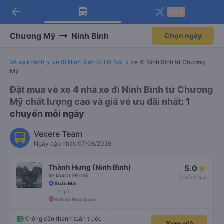
arrow_back
Tải app Vexere ngay!
Tải app Vexere
-30k
Mở app
Mở app
Nhận ưu đãi thành viên độc
-30k/ghế khi đặt vé máy bay qua
quyền
app
Chương Mỹ
Ninh Bình
Chọn ngày
Vé xe khách
xe đi Ninh Bình từ Hà Nội
xe đi Ninh Bình từ Chương
Mỹ
Đặt mua vé xe 4 nhà xe đi Ninh Bình từ Chương
Mỹ chất lượng cao và giá vé ưu đãi nhất
: 1
chuyến mỗi ngày
Vexere Team
Ngày cập nhật: 07/08/2026
Thành Hưng (Ninh Bình)
5.0
Xe khách 29 chỗ
(2 đánh giá)
Xuân Mai
2 giờ
Bến xe Nho Quan
Không cần thanh toán trước
Xem giá