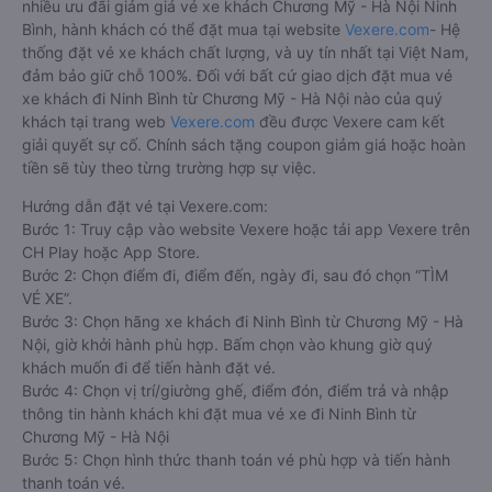
nhiều ưu đãi giảm giá vé xe khách Chương Mỹ - Hà Nội Ninh
Bình, hành khách có thể đặt mua tại website
Vexere.com
- Hệ
thống đặt vé xe khách chất lượng, và uy tín nhất tại Việt Nam,
đảm bảo giữ chỗ 100%. Đối với bất cứ giao dịch đặt mua vé
xe khách đi Ninh Bình từ Chương Mỹ - Hà Nội nào của quý
khách tại trang web
Vexere.com
đều được Vexere cam kết
giải quyết sự cố. Chính sách tặng coupon giảm giá hoặc hoàn
tiền sẽ tùy theo từng trường hợp sự việc.
Hướng dẫn đặt vé tại Vexere.com:
Bước 1: Truy cập vào website Vexere hoặc tải app Vexere trên
CH Play hoặc App Store.
Bước 2: Chọn điểm đi, điểm đến, ngày đi, sau đó chọn “TÌM
VÉ XE”.
Bước 3: Chọn hãng xe khách đi Ninh Bình từ Chương Mỹ - Hà
Nội, giờ khởi hành phù hợp. Bấm chọn vào khung giờ quý
khách muốn đi để tiến hành đặt vé.
Bước 4: Chọn vị trí/giường ghế, điểm đón, điểm trả và nhập
thông tin hành khách khi đặt mua vé xe đi Ninh Bình từ
Chương Mỹ - Hà Nội
Bước 5: Chọn hình thức thanh toán vé phù hợp và tiến hành
thanh toán vé.