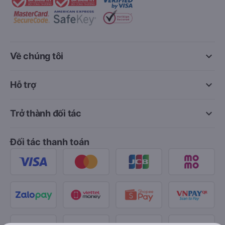
keyboard_arrow_down
Về chúng tôi
keyboard_arrow_down
Hỗ trợ
keyboard_arrow_down
Trở thành đối tác
Đối tác thanh toán