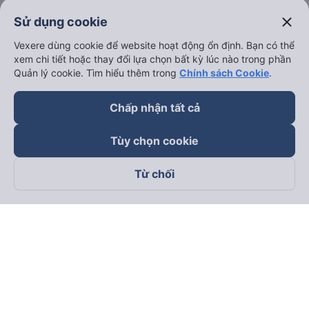
close
Sử dụng cookie
Vexere dùng cookie để website hoạt động ổn định. Bạn có thể
xem chi tiết hoặc thay đổi lựa chọn bất kỳ lúc nào trong phần
Quản lý cookie. Tìm hiểu thêm trong
Chính sách Cookie
.
Chấp nhận tất cả
Tùy chọn cookie
Từ chối
Theo dõi chúng tôi trên
Facebook
Tiktok
Youtube
Công ty TNHH Thương Mại Dịch Vụ Vexere
Địa chỉ đăng ký kinh doanh: 8C Chữ Đồng Tử, Phường Tân
Sơn Nhất, TP. Hồ Chí Minh, Việt Nam
Địa chỉ
:
Lầu 2, toà nhà H3 Circo Hoàng Diệu, 384 Hoàng Diệu,