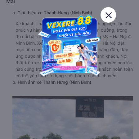
Mai
a. Giới thiệu xe Thành Hưng (Ninh Bình)
Xe khách Thành Hưng (Ninh Bình) có kinh nghiệm lâu đời
phục vụ hành khách trên khá nhiều tuyến đường, trong
đó nổi bật nhất là tuyến đường từ Chương Mỹ - Hà Nội đi
Ninh Bình. Xe đi Ninh Bình từ Chương Mỹ - Hà Nội đặt
mục tiêu cải thiện chất lượng dịch vụ lên hàng đầu, đáp
ứng được nhu cầu ngày càng cao của hành khách. Nội
thất trên xe được bảo trì, nâng cấp thường xuyên nên lúc
nào cũng trông như mới. Vì thế nên hành khách hoàn toàn
có thể yên tâm sử dụng suốt hành trình di chuyển.
b. Hình ảnh xe Thành Hưng (Ninh Bình)