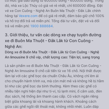
có mức giá dao động từ 600000 đồng - 600000 đồng. Trong
đó, nhà xe Lộc Thủy có giá vé rẻ nhất, chỉ 600000 đồng. Đặt
vé xe Con Cuông - Nghệ An Buôn Ma Thuột - Đắk Lắk chính
hãng tại
Vexere.com
để có giá rẻ nhất, đảm bảo giữ chỗ 100%
và hỗ trợ đổi trả vé miễn phí. Tổng đài tư vấn, đặt vé và đổi
trả vé miễn phí:
1900 888684
.
3. Giới thiệu, tư vấn các dòng xe chạy tuyến đường
xe đi Buôn Ma Thuột - Đắk Lắk từ Con Cuông -
Nghệ An:
Dòng xe đi Buôn Ma Thuột - Đắk Lắk từ Con Cuông - Nghệ
An limousine 9 chỗ vip, chất lượng cao: Tiện lợi, sang trọng
Là sản phẩm xe đi Buôn Ma Thuột - Đắk Lắk từ Con Cuông -
Nghệ An limousine 9 chỗ cải tiến từ xe 16 chỗ. Nội thất được
làm lại với các ghế bọc da chuẩn Châu Âu, không chỉ êm ái
cho chuyến hành trình xa, mà còn mát mẻ và không hề bị hầm
bí như các ghế bọc da bình thường. Kèm theo các ghế có
nhiều tiện nghi hiện đại như ti-vi, tủ lạnh mini, ổ cắm usb, đèn
đọc sách, hệ thống âm thanh cao cấp. Có vách ngăn riêng
biệt giữa khoang lái và khoang hành khách. Khoảng cách
giữa các ghế ngồi rất thoải mái, không nhồi nhét. Luôn đáp