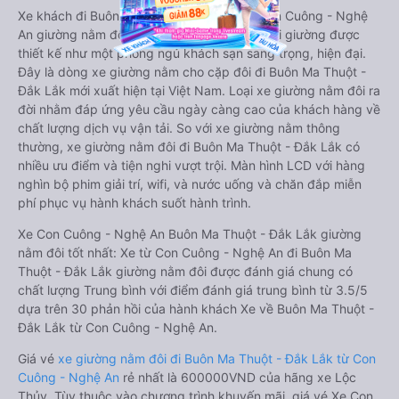
Xe khách đi Buôn Ma Thuột - Đắk Lắk từ Con Cuông - Nghệ
An giường nằm đôi là loại xe đặc biệt. Với mỗi giường được
thiết kế như một phòng ngủ khách sạn sang trọng, hiện đại.
Đây là dòng xe giường nằm cho cặp đôi đi Buôn Ma Thuột -
Đắk Lắk mới xuất hiện tại Việt Nam. Loại xe giường nằm đôi ra
đời nhằm đáp ứng yêu cầu ngày càng cao của khách hàng về
chất lượng dịch vụ vận tải. So với xe giường nằm thông
thường, xe giường nằm đôi đi Buôn Ma Thuột - Đắk Lắk có
nhiều ưu điểm và tiện nghi vượt trội. Màn hình LCD với hàng
nghìn bộ phim giải trí, wifi, và nước uống và chăn đắp miễn
phí phục vụ hành khách suốt hành trình.
Xe Con Cuông - Nghệ An Buôn Ma Thuột - Đắk Lắk giường
nằm đôi tốt nhất: Xe từ Con Cuông - Nghệ An đi Buôn Ma
Thuột - Đắk Lắk giường nằm đôi được đánh giá chung có
chất lượng Trung bình với điểm đánh giá trung bình từ 3.5/5
dựa trên 30 phản hồi của hành khách Xe về Buôn Ma Thuột -
Đắk Lắk từ Con Cuông - Nghệ An.
Giá vé
xe giường nằm đôi đi Buôn Ma Thuột - Đắk Lắk từ Con
Cuông - Nghệ An
rẻ nhất là 600000VND của hãng xe Lộc
Thủy. Tùy thuộc vào chương trình khuyến mãi, giá vé Xe Con