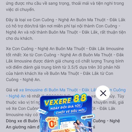
ứng được nhu cầu về sang trọng, thoải mái và tiện nghi trong
việc di chuyển.
Đây là loại xe Con Cuông - Nghệ An Buôn Ma Thuột - Đắk Lắk
có hỗ trợ đón/trả tận nơi miễn phí tại nội thành Con Cuông -
Nghệ An và nội thành Buôn Ma Thuột - Đắk Lắk, rất thuận tiện
cho du khách.
Xe Con Cuông - Nghệ An Buôn Ma Thuột - Đắk Lắk limousine
tốt nhất: Xe từ Con Cuông - Nghệ An đi Buôn Ma Thuột - Đắk
Lắk limousine được đánh giá chung có chất lượng Trung bình
với điểm đánh giá trung bình từ 3.5/5 dựa trên 30 phản hồi
của hành khách Xe về Buôn Ma Thuột - Đắk Lắk từ Con
Cuông - Nghệ An.
Giá vé
xe limousine đi Buôn Ma Thuột - Đắk Lắk từ Con Cuông
- Nghệ An
rẻ nhất là 600000VND của hãng xe Lộc Thủy. Tùy
thuộc vào vị trí ngồi của bạn và chương trình khuyến mãi, giá
vé Xe Con Cuông - Nghệ An đi Buôn Ma Thuột - Đắk Lắk
limousine này có thể sẽ rẻ hơn
Dòng xe đi Buôn Ma Thuột - Đắk Lắk từ Con Cuông - Nghệ
An giường nằm đôi: Riêng tư, đầy đủ tiện nghi