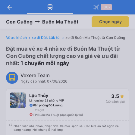
arrow_back
-30k
Con Cuông
Buôn Ma Thuột
Chọn ngày
Vé xe khách
xe đi Đắk Lắk từ
xe đi Buôn Ma Thuột từ Con Cuông
Đặt mua vé xe 4 nhà xe đi Buôn Ma Thuột từ
Con Cuông chất lượng cao và giá vé ưu đãi
nhất
: 1 chuyến mỗi ngày
Vexere Team
Ngày cập nhật: 07/08/2026
Lộc Thủy
3.5
Limousine 22 phòng VIP
(30 đánh giá)
Văn phòng Đô Lương
20 giờ
TP Buôn Ma Thuột (dọc quốc lộ 14)
Nhân viên nhã nhặn, nhiệt tình. Xe mới, sạch sẽ. Các bữa ăn rất ngon và
đàng hoàng. Nói chung là hài lòng.