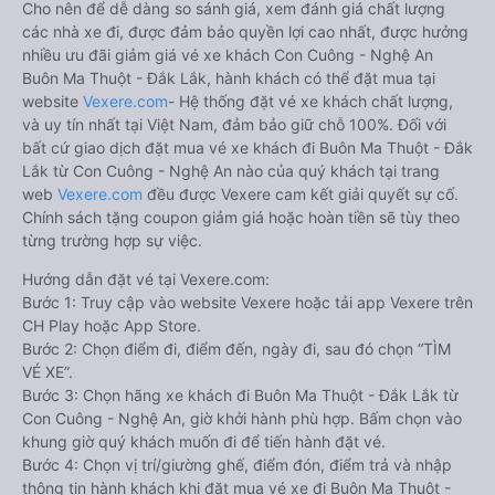
Cho nên để dễ dàng so sánh giá, xem đánh giá chất lượng
các nhà xe đi, được đảm bảo quyền lợi cao nhất, được hưởng
nhiều ưu đãi giảm giá vé xe khách Con Cuông - Nghệ An
Buôn Ma Thuột - Đắk Lắk, hành khách có thể đặt mua tại
website
Vexere.com
- Hệ thống đặt vé xe khách chất lượng,
và uy tín nhất tại Việt Nam, đảm bảo giữ chỗ 100%. Đối với
bất cứ giao dịch đặt mua vé xe khách đi Buôn Ma Thuột - Đắk
Lắk từ Con Cuông - Nghệ An nào của quý khách tại trang
web
Vexere.com
đều được Vexere cam kết giải quyết sự cố.
Chính sách tặng coupon giảm giá hoặc hoàn tiền sẽ tùy theo
từng trường hợp sự việc.
Hướng dẫn đặt vé tại Vexere.com:
Bước 1: Truy cập vào website Vexere hoặc tải app Vexere trên
CH Play hoặc App Store.
Bước 2: Chọn điểm đi, điểm đến, ngày đi, sau đó chọn “TÌM
VÉ XE”.
Bước 3: Chọn hãng xe khách đi Buôn Ma Thuột - Đắk Lắk từ
Con Cuông - Nghệ An, giờ khởi hành phù hợp. Bấm chọn vào
khung giờ quý khách muốn đi để tiến hành đặt vé.
Bước 4: Chọn vị trí/giường ghế, điểm đón, điểm trả và nhập
thông tin hành khách khi đặt mua vé xe đi Buôn Ma Thuột -