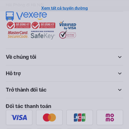
Hải Phòng đi Hà Nội
Xem tất cả tuyến đường
keyboard_arrow_down
Về chúng tôi
keyboard_arrow_down
Hỗ trợ
keyboard_arrow_down
Trở thành đối tác
Đối tác thanh toán