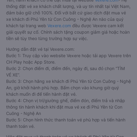
thống đặt vé xe khách chất lượng, và uy tín nhất tại Việt Nam,
đảm bảo giữ chỗ 100%. Đối với bất cứ giao dịch đặt mua vé
xe khách đi Phú Yên từ Con Cuông - Nghệ An nào của quý
khách tại trang web
Vexere.com
đều được Vexere cam kết
giải quyết sự cố. Chính sách tặng coupon giảm giá hoặc hoàn
tiền sẽ tùy theo từng trường hợp sự việc.
Hướng dẫn đặt vé tại Vexere.com:
Bước 1: Truy cập vào website Vexere hoặc tải app Vexere trên
CH Play hoặc App Store.
Bước 2: Chọn điểm đi, điểm đến, ngày đi, sau đó chọn “TÌM
VÉ XE”.
Bước 3: Chọn hãng xe khách đi Phú Yên từ Con Cuông - Nghệ
An, giờ khởi hành phù hợp. Bấm chọn vào khung giờ quý
khách muốn đi để tiến hành đặt vé.
Bước 4: Chọn vị trí/giường ghế, điểm đón, điểm trả và nhập
thông tin hành khách khi đặt mua vé xe đi Phú Yên từ Con
Cuông - Nghệ An
Bước 5: Chọn hình thức thanh toán vé phù hợp và tiến hành
thanh toán vé.
Việc đặt mua và thanh toán vé xe khách đi Phú Yên từ Con