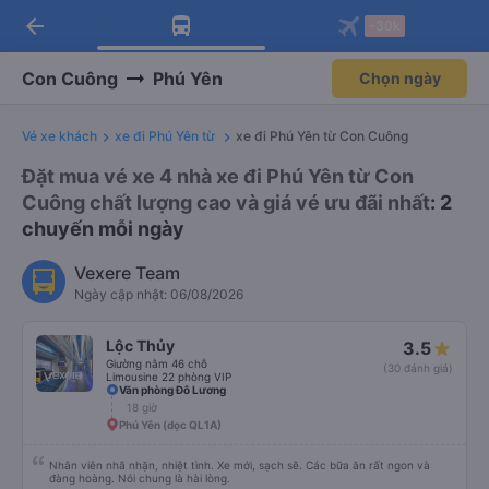
arrow_back
Tải app Vexere ngay!
Tải app Vexere
-30k
Mở app
Mở app
Nhận ưu đãi thành viên độc
-30k/ghế khi đặt vé máy bay qua
quyền
app
Con Cuông
Phú Yên
Chọn ngày
Vé xe khách
xe đi Phú Yên từ
xe đi Phú Yên từ Con Cuông
Đặt mua vé xe 4 nhà xe đi Phú Yên từ Con
Cuông chất lượng cao và giá vé ưu đãi nhất
: 2
chuyến mỗi ngày
Vexere Team
Ngày cập nhật: 06/08/2026
Lộc Thủy
3.5
Giường nằm 46 chỗ
(30 đánh giá)
Limousine 22 phòng VIP
Văn phòng Đô Lương
18 giờ
Phú Yên (dọc QL1A)
Nhân viên nhã nhặn, nhiệt tình. Xe mới, sạch sẽ. Các bữa ăn rất ngon và
đàng hoàng. Nói chung là hài lòng.