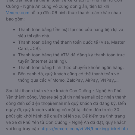
Cuông - Nghệ An cũng vô cùng đơn giản, tiện lợi khi
Vexere.com
hỗ trợ đến 06 hình thức thanh toán khác nhau
bao gồm:
Thanh toán bằng tiền mặt tại các cửa hàng tiện lợi và
siêu thị gần nhà.
Thanh toán bằng thẻ thanh toán quốc tế (Visa, Master
Card, JCB).
Thanh toán bằng thẻ ATM đã đăng ký thanh toán trực
tuyến (Internet Banking).
Thanh toán bằng hình thức chuyển khoản ngân hàng.
Bên cạnh đó, quý khách cũng có thể thanh toán vé
thông qua các ví Momo, ZaloPay, AirPay, VNPay,…
Sau khi thanh toán vé xe khách Con Cuông - Nghệ An Phú
Yên thành công, Vexere sẽ gửi tin nhắn/email xác nhận thành
công đến số điện thoại/email mà quý khách đã đăng ký. Đến
ngày đi, quý khách vui lòng có mặt tại điểm đón trước 30
phút giờ khởi hành để chuẩn bị lên xe. Để kiểm tra tình trạng
vé xe đi Phú Yên từ Con Cuông - Nghệ An đã đặt, quý khách
vui lòng truy cập
https://vexere.com/vi-VN/booking/ticketinfo