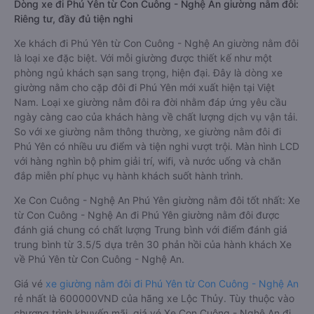
Dòng xe đi Phú Yên từ Con Cuông - Nghệ An giường nằm đôi:
Riêng tư, đầy đủ tiện nghi
Xe khách đi Phú Yên từ Con Cuông - Nghệ An giường nằm đôi
là loại xe đặc biệt. Với mỗi giường được thiết kế như một
phòng ngủ khách sạn sang trọng, hiện đại. Đây là dòng xe
giường nằm cho cặp đôi đi Phú Yên mới xuất hiện tại Việt
Nam. Loại xe giường nằm đôi ra đời nhằm đáp ứng yêu cầu
ngày càng cao của khách hàng về chất lượng dịch vụ vận tải.
So với xe giường nằm thông thường, xe giường nằm đôi đi
Phú Yên có nhiều ưu điểm và tiện nghi vượt trội. Màn hình LCD
với hàng nghìn bộ phim giải trí, wifi, và nước uống và chăn
đắp miễn phí phục vụ hành khách suốt hành trình.
Xe Con Cuông - Nghệ An Phú Yên giường nằm đôi tốt nhất: Xe
từ Con Cuông - Nghệ An đi Phú Yên giường nằm đôi được
đánh giá chung có chất lượng Trung bình với điểm đánh giá
trung bình từ 3.5/5 dựa trên 30 phản hồi của hành khách Xe
về Phú Yên từ Con Cuông - Nghệ An.
Giá vé
xe giường nằm đôi đi Phú Yên từ Con Cuông - Nghệ An
rẻ nhất là 600000VND của hãng xe Lộc Thủy. Tùy thuộc vào
chương trình khuyến mãi, giá vé Xe Con Cuông - Nghệ An đi