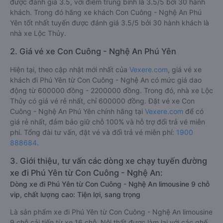
được đánh giá 3.5, với điểm trung bình là 3.5/5 bởi 30 hành
khách. Trong đó hãng xe khách Con Cuông - Nghệ An Phú
Yên tốt nhất tuyến được đánh giá 3.5/5 bởi 30 hành khách là
nhà xe Lộc Thủy.
2. Giá vé xe Con Cuông - Nghệ An Phú Yên
Hiện tại, theo cập nhật mới nhất của
Vexere.com
, giá vé xe
khách đi Phú Yên từ Con Cuông - Nghệ An có mức giá dao
động từ 600000 đồng - 2200000 đồng. Trong đó, nhà xe Lộc
Thủy có giá vé rẻ nhất, chỉ 600000 đồng. Đặt vé xe Con
Cuông - Nghệ An Phú Yên chính hãng tại
Vexere.com
để có
giá rẻ nhất, đảm bảo giữ chỗ 100% và hỗ trợ đổi trả vé miễn
phí. Tổng đài tư vấn, đặt vé và đổi trả vé miễn phí:
1900
888684
.
3. Giới thiệu, tư vấn các dòng xe chạy tuyến đường
xe đi Phú Yên từ Con Cuông - Nghệ An:
Dòng xe đi Phú Yên từ Con Cuông - Nghệ An limousine 9 chỗ
vip, chất lượng cao: Tiện lợi, sang trọng
Là sản phẩm xe đi Phú Yên từ Con Cuông - Nghệ An limousine
9 chỗ cải tiến từ xe 16 chỗ. Nội thất được làm lại với các ghế