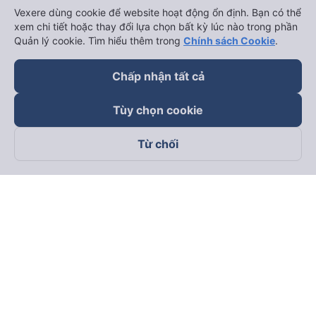
Vexere dùng cookie để website hoạt động ổn định. Bạn có thể
xem chi tiết hoặc thay đổi lựa chọn bất kỳ lúc nào trong phần
Quản lý cookie. Tìm hiểu thêm trong
Chính sách Cookie
.
Chấp nhận tất cả
Tùy chọn cookie
Từ chối
Theo dõi chúng tôi trên
Facebook
Tiktok
Youtube
Công ty TNHH Thương Mại Dịch Vụ Vexere
Địa chỉ đăng ký kinh doanh: 8C Chữ Đồng Tử, Phường Tân
Sơn Nhất, TP. Hồ Chí Minh, Việt Nam
Địa chỉ
:
Lầu 2, toà nhà H3 Circo Hoàng Diệu, 384 Hoàng Diệu,
Phường Khánh Hội, TP Hồ Chí Minh, Việt Nam
Tầng 3, toà nhà 101 Láng Hạ, 101 Láng Hạ, Phường Láng, TP.