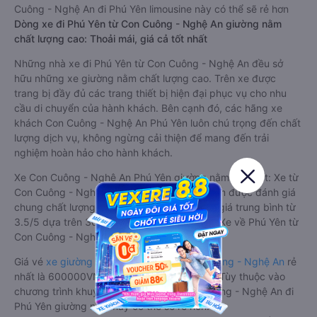
Cuông - Nghệ An đi Phú Yên limousine này có thể sẽ rẻ hơn
Dòng xe đi Phú Yên từ Con Cuông - Nghệ An giường nằm
chất lượng cao: Thoải mái, giá cả tốt nhất
Những nhà xe đi Phú Yên từ Con Cuông - Nghệ An đều sở
hữu những xe giường nằm chất lượng cao. Trên xe được
trang bị đầy đủ các trang thiết bị hiện đại phục vụ cho nhu
cầu di chuyển của hành khách. Bên cạnh đó, các hãng xe
khách Con Cuông - Nghệ An Phú Yên luôn chú trọng đến chất
lượng dịch vụ, không ngừng cải thiện để mang đến trải
nghiệm hoàn hảo cho hành khách.
Xe Con Cuông - Nghệ An Phú Yên giường nằm tốt nhất: Xe từ
Con Cuông - Nghệ An đi Phú Yên giường nằm được đánh giá
chung chất lượng Trung bình với điểm đánh giá trung bình từ
3.5/5 dựa trên 30 phản hồi của hành khách Xe về Phú Yên từ
Con Cuông - Nghệ An.
Giá vé
xe giường nằm đi Phú Yên từ Con Cuông - Nghệ An
rẻ
nhất là 600000VND của hãng xe Lộc Thủy. Tùy thuộc vào
chương trình khuyến mãi, giá vé Xe Con Cuông - Nghệ An đi
Phú Yên giường nằm này có thể sẽ rẻ hơn.