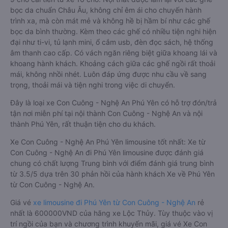
bọc da chuẩn Châu Âu, không chỉ êm ái cho chuyến hành
trình xa, mà còn mát mẻ và không hề bị hầm bí như các ghế
bọc da bình thường. Kèm theo các ghế có nhiều tiện nghi hiện
đại như ti-vi, tủ lạnh mini, ổ cắm usb, đèn đọc sách, hệ thống
âm thanh cao cấp. Có vách ngăn riêng biệt giữa khoang lái và
khoang hành khách. Khoảng cách giữa các ghế ngồi rất thoải
mái, không nhồi nhét. Luôn đáp ứng được nhu cầu về sang
trọng, thoải mái và tiện nghi trong việc di chuyển.
Đây là loại xe Con Cuông - Nghệ An Phú Yên có hỗ trợ đón/trả
tận nơi miễn phí tại nội thành Con Cuông - Nghệ An và nội
thành Phú Yên, rất thuận tiện cho du khách.
Xe Con Cuông - Nghệ An Phú Yên limousine tốt nhất: Xe từ
Con Cuông - Nghệ An đi Phú Yên limousine được đánh giá
chung có chất lượng Trung bình với điểm đánh giá trung bình
từ 3.5/5 dựa trên 30 phản hồi của hành khách Xe về Phú Yên
từ Con Cuông - Nghệ An.
Giá vé
xe limousine đi Phú Yên từ Con Cuông - Nghệ An
rẻ
nhất là 600000VND của hãng xe Lộc Thủy. Tùy thuộc vào vị
trí ngồi của bạn và chương trình khuyến mãi, giá vé Xe Con