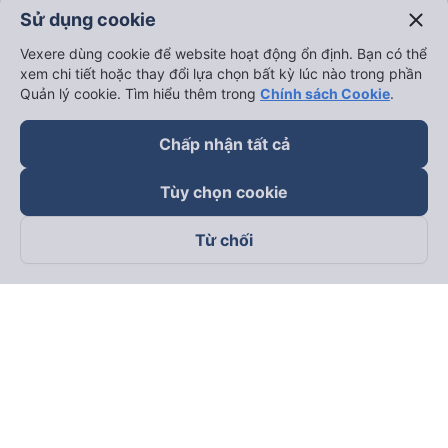
close
Sử dụng cookie
Vexere dùng cookie để website hoạt động ổn định. Bạn có thể
xem chi tiết hoặc thay đổi lựa chọn bất kỳ lúc nào trong phần
Quản lý cookie. Tìm hiểu thêm trong
Chính sách Cookie
.
Chấp nhận tất cả
Tùy chọn cookie
Từ chối
Theo dõi chúng tôi trên
Facebook
Tiktok
Youtube
Công ty TNHH Thương Mại Dịch Vụ Vexere
Địa chỉ đăng ký kinh doanh: 8C Chữ Đồng Tử, Phường Tân
Sơn Nhất, TP. Hồ Chí Minh, Việt Nam
Địa chỉ
:
Lầu 2, toà nhà H3 Circo Hoàng Diệu, 384 Hoàng Diệu,