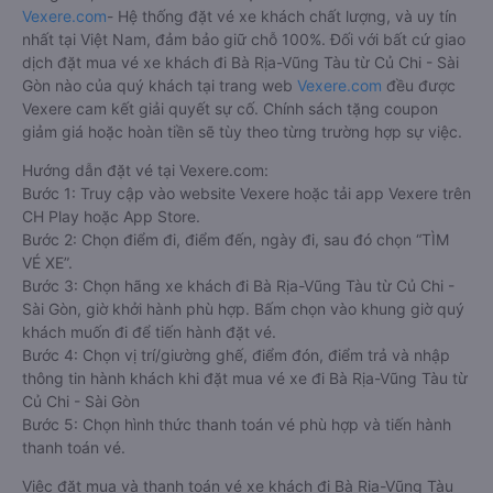
Vexere.com
- Hệ thống đặt vé xe khách chất lượng, và uy tín
nhất tại Việt Nam, đảm bảo giữ chỗ 100%. Đối với bất cứ giao
dịch đặt mua vé xe khách đi Bà Rịa-Vũng Tàu từ Củ Chi - Sài
Gòn nào của quý khách tại trang web
Vexere.com
đều được
Vexere cam kết giải quyết sự cố. Chính sách tặng coupon
giảm giá hoặc hoàn tiền sẽ tùy theo từng trường hợp sự việc.
Hướng dẫn đặt vé tại Vexere.com:
Bước 1: Truy cập vào website Vexere hoặc tải app Vexere trên
CH Play hoặc App Store.
Bước 2: Chọn điểm đi, điểm đến, ngày đi, sau đó chọn “TÌM
VÉ XE”.
Bước 3: Chọn hãng xe khách đi Bà Rịa-Vũng Tàu từ Củ Chi -
Sài Gòn, giờ khởi hành phù hợp. Bấm chọn vào khung giờ quý
khách muốn đi để tiến hành đặt vé.
Bước 4: Chọn vị trí/giường ghế, điểm đón, điểm trả và nhập
thông tin hành khách khi đặt mua vé xe đi Bà Rịa-Vũng Tàu từ
Củ Chi - Sài Gòn
Bước 5: Chọn hình thức thanh toán vé phù hợp và tiến hành
thanh toán vé.
Việc đặt mua và thanh toán vé xe khách đi Bà Rịa-Vũng Tàu