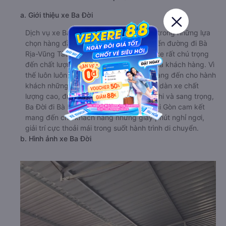
a. Giới thiệu xe Ba Đời
Dịch vụ xe Ba Đời được đánh giá là một trong những lựa
chọn hàng đầu cho hành khách trên tuyến đường đi Bà
Rịa-Vũng Tàu từ Củ Chi - Sài Gòn . Nhà xe rất chú trọng
đến chất lượng dịch vụ và sự hài lòng của khách hàng. Vì
thế luôn luôn lắng nghe và cải tiến để mang đến cho hành
khách những dịch vụ hoàn hảo nhất. Với dàn xe chất
lượng cao, được trang bị nội thất tiện nghi và sang trọng,
Ba Đời đi Bà Rịa-Vũng Tàu từ Củ Chi - Sài Gòn cam kết
mang đến cho khách hàng những giây phút nghỉ ngơi,
giải trí cực thoải mái trong suốt hành trình di chuyển.
b. Hình ảnh xe Ba Đời