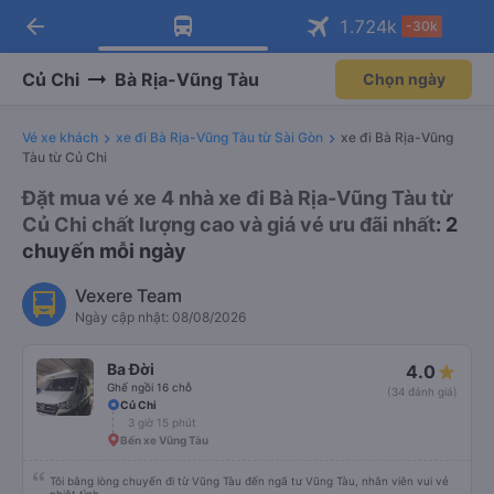
arrow_back
Tải app Vexere ngay!
Tải app Vexere
1.724
k
-30k
Mở app
Mở app
Nhận ưu đãi thành viên độc
-30k/ghế khi đặt vé máy bay qua
quyền
app
Củ Chi
Bà Rịa-Vũng Tàu
Chọn ngày
Vé xe khách
xe đi Bà Rịa-Vũng Tàu từ Sài Gòn
xe đi Bà Rịa-Vũng
Tàu từ Củ Chi
Đặt mua vé xe 4 nhà xe đi Bà Rịa-Vũng Tàu từ
Củ Chi chất lượng cao và giá vé ưu đãi nhất
: 2
chuyến mỗi ngày
Vexere Team
Ngày cập nhật: 08/08/2026
Ba Đời
4.0
Ghế ngồi 16 chỗ
(34 đánh giá)
Củ Chi
3 giờ 15 phút
Bến xe Vũng Tàu
Tôi bằng lòng chuyến đi từ Vũng Tàu đến ngã tư Vũng Tàu, nhân viên vui vẻ