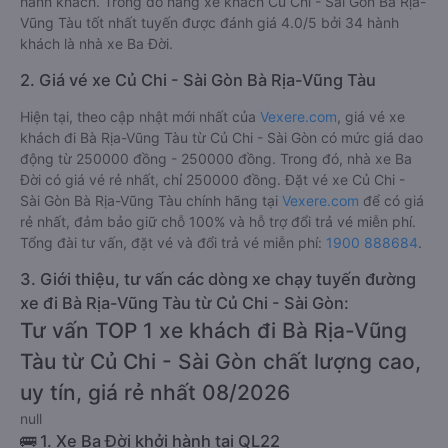
hành khách. Trong đó hãng xe khách Củ Chi - Sài Gòn Bà Rịa-
Vũng Tàu tốt nhất tuyến được đánh giá 4.0/5 bởi 34 hành
khách là nhà xe Ba Đời.
2. Giá vé xe Củ Chi - Sài Gòn Bà Rịa-Vũng Tàu
Hiện tại, theo cập nhật mới nhất của
Vexere.com
, giá vé xe
khách đi Bà Rịa-Vũng Tàu từ Củ Chi - Sài Gòn có mức giá dao
động từ 250000 đồng - 250000 đồng. Trong đó, nhà xe Ba
Đời có giá vé rẻ nhất, chỉ 250000 đồng. Đặt vé xe Củ Chi -
Sài Gòn Bà Rịa-Vũng Tàu chính hãng tại
Vexere.com
để có giá
rẻ nhất, đảm bảo giữ chỗ 100% và hỗ trợ đổi trả vé miễn phí.
Tổng đài tư vấn, đặt vé và đổi trả vé miễn phí:
1900 888684
.
3. Giới thiệu, tư vấn các dòng xe chạy tuyến đường
xe đi Bà Rịa-Vũng Tàu từ Củ Chi - Sài Gòn:
Tư vấn TOP 1 xe khách đi Bà Rịa-Vũng
Tàu từ Củ Chi - Sài Gòn chất lượng cao,
uy tín, giá rẻ nhất 08/2026
null
🚌 1. Xe Ba Đời khởi hành tại QL22