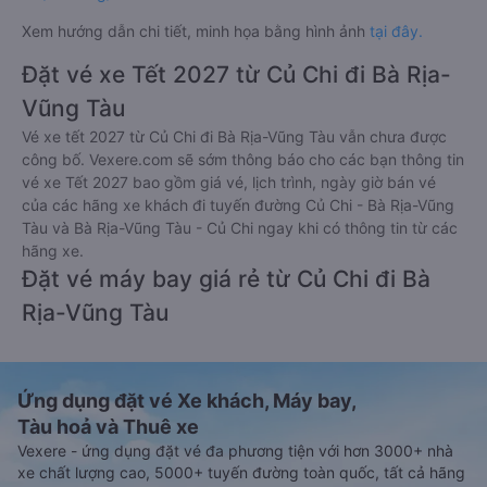
Xem hướng dẫn chi tiết, minh họa bằng hình ảnh
tại đây.
Đặt vé xe Tết 2027 từ Củ Chi đi Bà Rịa-
Vũng Tàu
Vé xe tết 2027 từ Củ Chi đi Bà Rịa-Vũng Tàu vẫn chưa được
công bố. Vexere.com sẽ sớm thông báo cho các bạn thông tin
vé xe Tết 2027 bao gồm giá vé, lịch trình, ngày giờ bán vé
của các hãng xe khách đi tuyến đường Củ Chi - Bà Rịa-Vũng
Tàu và Bà Rịa-Vũng Tàu - Củ Chi ngay khi có thông tin từ các
hãng xe.
Đặt vé máy bay giá rẻ từ Củ Chi đi Bà
Rịa-Vũng Tàu
Ứng dụng đặt vé Xe khách, Máy bay,
Tàu hoả và Thuê xe
Vexere - ứng dụng đặt vé đa phương tiện với hơn 3000+ nhà
xe chất lượng cao, 5000+ tuyến đường toàn quốc, tất cả hãng