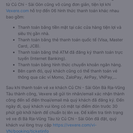
từ Củ Chi - Sài Gòn cũng vô cùng đơn giản, tiện lợi khi
Vexere.com
hỗ trợ đến 06 hình thức thanh toán khác nhau
bao gồm:
Thanh toán bằng tiền mặt tại các cửa hàng tiện lợi và
siêu thị gần nhà.
Thanh toán bằng thẻ thanh toán quốc tế (Visa, Master
Card, JCB).
Thanh toán bằng thẻ ATM đã đăng ký thanh toán trực
tuyến (Internet Banking).
Thanh toán bằng hình thức chuyển khoản ngân hàng.
Bên cạnh đó, quý khách cũng có thể thanh toán vé
thông qua các ví Momo, ZaloPay, AirPay, VNPay,…
Sau khi thanh toán vé xe khách Củ Chi - Sài Gòn Bà Rịa-Vũng
Tàu thành công, Vexere sẽ gửi tin nhắn/email xác nhận thành
công đến số điện thoại/email mà quý khách đã đăng ký. Đến
ngày đi, quý khách vui lòng có mặt tại điểm đón trước 30
phút giờ khởi hành để chuẩn bị lên xe. Để kiểm tra tình trạng
vé xe đi Bà Rịa-Vũng Tàu từ Củ Chi - Sài Gòn đã đặt, quý
khách vui lòng truy cập
https://vexere.com/vi-
VN/booking/ticketinfo