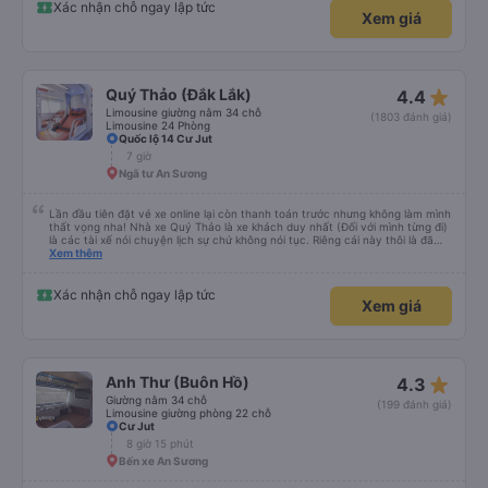
Xác nhận chỗ ngay lập tức
Xem giá
star_rate
Quý Thảo (Đắk Lắk)
4.4
Limousine giường nằm 34 chỗ
(1803 đánh giá)
Limousine 24 Phòng
Quốc lộ 14 Cư Jut
7 giờ
Ngã tư An Sương
Lần đầu tiên đặt vé xe online lại còn thanh toán trước nhưng không làm mình
thất vọng nha! Nhà xe Quý Thảo là xe khách duy nhất (Đối với mình từng đi)
là các tài xế nói chuyện lịch sự chứ không nói tục. Riêng cái này thôi là đã
đánh giá 5 sao rồi. Chú tài xế còn uống pepsi rất dễ thương chứ không có
Xem thêm
hút thuốc phè phè như các xe khác. Đón trả đúng điểm. Được nằm đúng
giường đã đặt. Nói chung 10 điểm.
Xác nhận chỗ ngay lập tức
Xem giá
star_rate
Anh Thư (Buôn Hồ)
4.3
Giường nằm 34 chỗ
(199 đánh giá)
Limousine giường phòng 22 chỗ
Cư Jut
8 giờ 15 phút
Bến xe An Sương