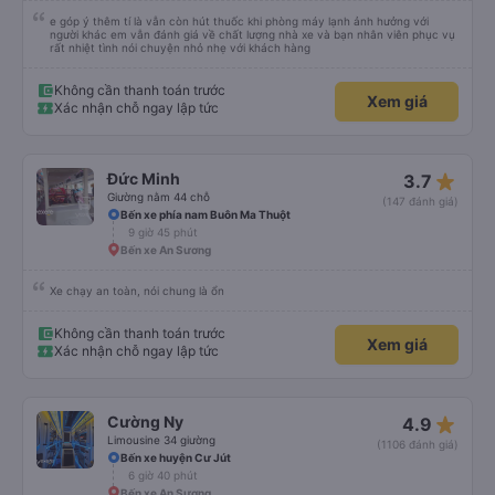
e góp ý thêm tí là vẫn còn hút thuốc khi phòng máy lạnh ảnh hưởng với
người khác em vẫn đánh giá về chất lượng nhà xe và bạn nhân viên phục vụ
rất nhiệt tình nói chuyện nhỏ nhẹ với khách hàng
Không cần thanh toán trước
Xem giá
Xác nhận chỗ ngay lập tức
star_rate
Đức Minh
3.7
Giường nằm 44 chỗ
(147 đánh giá)
Bến xe phía nam Buôn Ma Thuột
9 giờ 45 phút
Bến xe An Sương
Xe chạy an toàn, nói chung là ổn
Không cần thanh toán trước
Xem giá
Xác nhận chỗ ngay lập tức
star_rate
Cường Ny
4.9
Limousine 34 giường
(1106 đánh giá)
Bến xe huyện Cư Jút
6 giờ 40 phút
Bến xe An Sương