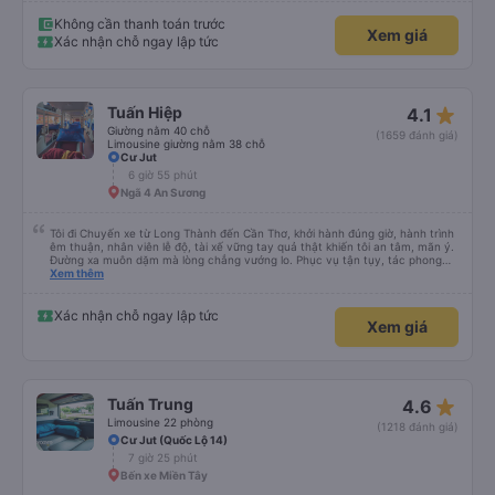
Không cần thanh toán trước
Xem giá
Xác nhận chỗ ngay lập tức
star_rate
Tuấn Hiệp
4.1
Giường nằm 40 chỗ
(1659 đánh giá)
Limousine giường nằm 38 chỗ
Cư Jut
6 giờ 55 phút
Ngã 4 An Sương
Tôi đi Chuyến xe từ Long Thành đến Cần Thơ, khởi hành đúng giờ, hành trình
êm thuận, nhân viên lễ độ, tài xế vững tay quả thật khiến tôi an tâm, mãn ý.
Đường xa muôn dặm mà lòng chẳng vướng lo. Phục vụ tận tụy, tác phong
nghiêm cẩn, hiếm thấy giữa thời buổi kim tiền vội vã. Xã hội loạn đạo. Xin gửi
Xem thêm
lời tán dương chân thành, kính chúc nhà xe ngày một hưng thịnh, vạn lộ bình
an.”
Xác nhận chỗ ngay lập tức
Xem giá
star_rate
Tuấn Trung
4.6
Limousine 22 phòng
(1218 đánh giá)
Cư Jut (Quốc Lộ 14)
7 giờ 25 phút
Bến xe Miền Tây