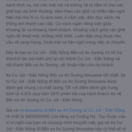
hành trình xa, mà còn mát mẻ và không hề bị hầm bí như các
ghế bọc da bình thường. Kèm theo các ghế có nhiều tiện nghi
hiện đại như ti-vi, tủ lạnh mini, ổ cắm usb, đèn đọc sách, hệ
thống âm thanh cao cấp. Có vách ngăn riêng biệt giữa
khoang lái và khoang hành khách. Khoảng cách giữa các ghế
ngồi rất thoải mái, không nhồi nhét. Luôn đáp ứng được nhu
cầu về sang trọng, thoải mái và tiện nghi trong việc di chuyển.
Đây là loại xe Cư Jút - Đắk Nông Bến xe An Sương có hỗ trợ
đón/trả tận nơi miễn phí tại nội thành Cư Jút - Đắk Nông và
nội thành Bến xe An Sương, rất thuận tiện cho du khách.
Xe Cư Jút - Đắk Nông Bến xe An Sương limousine tốt nhất: Xe
từ Cư Jút - Đắk Nông đi Bến xe An Sương limousine được
đánh giá chung có chất lượng Tốt với điểm đánh giá trung
bình từ 4.9/5 dựa trên 2410 phản hồi của hành khách Xe về
Bến xe An Sương từ Cư Jút - Đắk Nông.
Giá vé
xe limousine đi Bến xe An Sương từ Cư Jút - Đắk Nông
rẻ nhất là 380000VND của hãng xe Cường Ny. Tùy thuộc vào
vị trí ngồi của bạn và chương trình khuyến mãi, giá vé Xe Cư
Jút - Đắk Nông đi Bến xe An Sương limousine này có thể sẽ rẻ