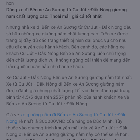
hơn
Dòng xe đi Bến xe An Sương từ Cư Jút - Đắk Nông giường
nằm chất lượng cao: Thoải mái, giá cả tốt nhất
Những nhà xe đi Bến xe An Sương từ Cư Jút - Đắk Nông đều
sở hữu những xe giường nằm chất lượng cao. Trên xe được
trang bị đầy đủ các trang thiết bị hiện đại phục vụ cho nhu
cầu di chuyển của hành khách. Bên cạnh đó, các hãng xe
khách Cư Jút - Đắk Nông Bến xe An Sương luôn chú trọng
đến chất lượng dịch vụ, không ngừng cải thiện để mang đến
trải nghiệm hoàn hảo cho hành khách.
Xe Cư Jút - Đắk Nông Bến xe An Sương giường nằm tốt nhất:
Xe từ Cư Jút - Đắk Nông đi Bến xe An Sương giường nằm
được đánh giá chung chất lượng Tốt với điểm đánh giá trung
bình từ 4.5/5 dựa trên 2557 phản hồi của hành khách Xe về
Bến xe An Sương từ Cư Jút - Đắk Nông.
Giá vé
xe giường nằm đi Bến xe An Sương từ Cư Jút - Đắk
Nông
rẻ nhất là 300000VND của hãng xe Đức Minh. Tùy
thuộc vào chương trình khuyến mãi, giá vé Xe Cư Jút - Đắk
Nông đi Bến xe An Sương giường nằm này có thể sẽ rẻ hơn.