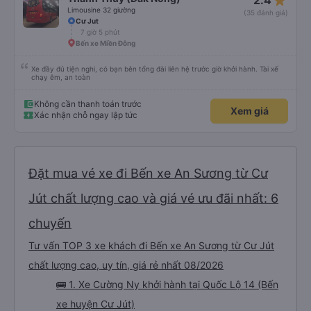
star_rate
2.4
Limousine 32 giường
(35 đánh giá)
Cư Jut
7 giờ 5 phút
Bến xe Miền Đông
Xe đầy đủ tiện nghi, có bạn bên tổng đài liên hệ trước giờ khởi hành. Tài xế
chạy êm, an toàn
Không cần thanh toán trước
Xem giá
Xác nhận chỗ ngay lập tức
Đặt mua vé xe đi Bến xe An Sương từ Cư
Jút chất lượng cao và giá vé ưu đãi nhất: 6
chuyến
Tư vấn TOP 3 xe khách đi Bến xe An Sương từ Cư Jút
chất lượng cao, uy tín, giá rẻ nhất 08/2026
🚌 1. Xe Cường Ny khởi hành tại Quốc Lộ 14 (Bến
xe huyện Cư Jút)