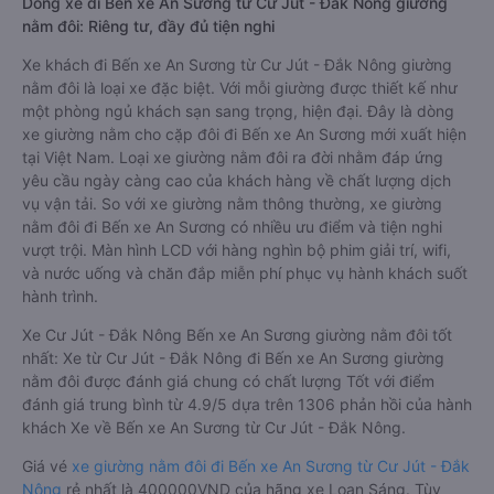
Dòng xe đi Bến xe An Sương từ Cư Jút - Đắk Nông giường
nằm đôi: Riêng tư, đầy đủ tiện nghi
Xe khách đi Bến xe An Sương từ Cư Jút - Đắk Nông giường
nằm đôi là loại xe đặc biệt. Với mỗi giường được thiết kế như
một phòng ngủ khách sạn sang trọng, hiện đại. Đây là dòng
xe giường nằm cho cặp đôi đi Bến xe An Sương mới xuất hiện
tại Việt Nam. Loại xe giường nằm đôi ra đời nhằm đáp ứng
yêu cầu ngày càng cao của khách hàng về chất lượng dịch
vụ vận tải. So với xe giường nằm thông thường, xe giường
nằm đôi đi Bến xe An Sương có nhiều ưu điểm và tiện nghi
vượt trội. Màn hình LCD với hàng nghìn bộ phim giải trí, wifi,
và nước uống và chăn đắp miễn phí phục vụ hành khách suốt
hành trình.
Xe Cư Jút - Đắk Nông Bến xe An Sương giường nằm đôi tốt
nhất: Xe từ Cư Jút - Đắk Nông đi Bến xe An Sương giường
nằm đôi được đánh giá chung có chất lượng Tốt với điểm
đánh giá trung bình từ 4.9/5 dựa trên 1306 phản hồi của hành
khách Xe về Bến xe An Sương từ Cư Jút - Đắk Nông.
Giá vé
xe giường nằm đôi đi Bến xe An Sương từ Cư Jút - Đắk
Nông
rẻ nhất là 400000VND của hãng xe Loan Sáng. Tùy