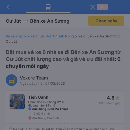
arrow_back
Tải app Vexere ngay!
Tải app Vexere
-30k
Mở app
Mở app
Nhận ưu đãi thành viên độc
-30k/ghế khi đặt vé máy bay qua
quyền
app
Cư Jút
Bến xe An Sương
Chọn ngày
Vé xe khách
xe đi Sài Gòn từ Đăk Nông
xe đi Bến xe An Sương từ
Cư Jút
Đặt mua vé xe 6 nhà xe đi Bến xe An Sương từ
Cư Jút chất lượng cao và giá vé ưu đãi nhất
: 6
chuyến mỗi ngày
Vexere Team
Ngày cập nhật: 07/08/2026
Tiến Oanh
4.8
Limousine 22 Phòng (WC)
(15116 đánh giá)
Giường nằm 34 chỗ
Văn Phòng Buôn Ma Thuột
9 giờ 5 phút
Văn Phòng Tân Bình
SG-BMT 1. An toàn: Tôi rất hài lòng về chất lượng của xe khách của Tiến