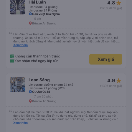
star_rate
Hải Luân
4.8
Limousine 34 giường
(1209 đánh giá)
Limousine 24 Phòng
Cầu vượt Gia Nghĩa
5 giờ
Bến xe An Sương
Lần đầu đi xe Hải Luân, mình đi từ Buôn Hồ vô SG, tài xế và phụ xe dễ
thương. Xe ko có mùi như 1 số xe mình từng đi, sắp xếp vị trí chính xác, trả
đúng nơi khách đăng kí. Mong nhà xe luôn uy tín và nhiệt tình để có nhiều
khách hàng hơn nữa
Xem thêm
Không cần thanh toán trước
Xem giá
Xác nhận chỗ ngay lập tức
star_rate
Loan Sáng
4.9
Limousine giường phòng 34 chỗ
(1306 đánh giá)
Limousine 22 phòng (WC)
Cư Jut QL14
7 giờ 30 phút
Bến xe An Sương
Lần đầu đặt vé trên VEXERE và khá bất ngờ khi mọi thứ đều được sắp xếp
đúng khi lên xe. Tất cả đều ổn từ đúng giờ, đúng chỗ, tài xế và phụ xe tốt,
chỗ nằm khá thoải mái, có sẵn nước lọc trên khay,... chỉ tiếc là không có chỗ
để sạc pin thôi. Nhưng vậy cũng quá ổn rồi!
Xem thêm