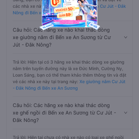
các nhà xe này tại trang này:
Xe limousine Cư Jút - Đắk
Nông đi Bến xe An Sương
Câu hỏi: Các hãng xe nào khai thác dòng
xe giường nằm đi Bến xe An Sương từ Cư
Jút - Đắk Nông?
Trả lời: Hiện tại có 3 hãng xe khai thác dòng xe giường
nằm trên tuyến đường này là xe Đức Minh, Cường Ny,
Loan Sáng, bạn có thể tham khảo thêm thông tin và đặt
vé các nhà xe này tại trang này:
Xe giường nằm Cư Jút
- Đắk Nông đi Bến xe An Sương
Câu hỏi: Các hãng xe nào khai thác dòng
xe ghế ngồi đi Bến xe An Sương từ Cư Jút -
Đắk Nông?
Trả lời: Hiện tại chưa có nhà xe nào có loại xe ghế ngồi