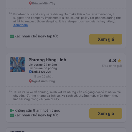
Bến xe Miền Tây
Excellent bus and very safe driving. To make this a 5-star experience, I
suggest the company implements a "no sound" policy for phones during the
night to respect those sleeping. It is a sleeper bus, so quiet is key! Also,
please display the Wi-Fi password clearly inside the cabin for convenience. I
Xem thêm
would definitely ride with them again! -------------- ​ Xe chất lượng tốt và
tài xế lái xe rất an toàn. Để dịch vụ hoàn hảo hơn, tôi góp ý nhà xe nên có
quy định rõ ràng về việc giữ im lặng (tắt âm thanh điện thoại) vào ban đêm
Xác nhận chỗ ngay lập tức
Xem giá
để tránh làm phiền hành khách khác ngủ. Ngoài ra, nhà xe nên dán sẵn mật
khẩu Wi-Fi trong xe để hành khách dễ dàng sử dụng. Tôi vẫn sẽ tiếp tục ủng
hộ nhà xe trong tương lai!
Phương Hồng Linh
4.3
Limousine 24 phòng
(714 đánh giá)
Limousine 36 phòng
Ngã 3 Cư Jut
8 giờ 25 phút
Ngã 4 An Sương
Tài xế và lơ xe dễ thương, mình kẹt xe nhưng vẫn cố gắng đợi để mình ko trễ
chuyến, rất nhẹ nhàng và lịch sự. Xe sạch sẽ, thoáng mát, mền thơm tho.
Rất hài lòng trong chuyến đi này
Không cần thanh toán trước
Xem giá
Xác nhận chỗ ngay lập tức