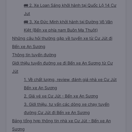
🚌 2. Xe Loan Sáng khởi hành tại Quốc Lộ 14 Cư
Jut
🚌 3. Xe Đức Minh khởi hành tại Đường Võ Văn
Kiệt (Bến xe phía nam Buôn Ma Thuột)
Những câu hỏi thường gặp về tuyến xe từ Cư Jút đi
Bến xe An Sương
Thông tin tuyến đường
Giới thiệu tuyến đường xe đi Bến xe An Sương từ Cư
Jút
1. Về chất lượng, review, đánh giá nhà xe Cư Jút
Bến xe An Sương
2. Giá vé xe Cư Jút - Bến xe An Sương
3. Giới thiệu, tư vấn các dòng xe chạy tuyến
đường Cư Jút đi Bến xe An Sương
Bảng tổng hợp thông tin nhà xe Cư Jút - Bến xe An
Sương