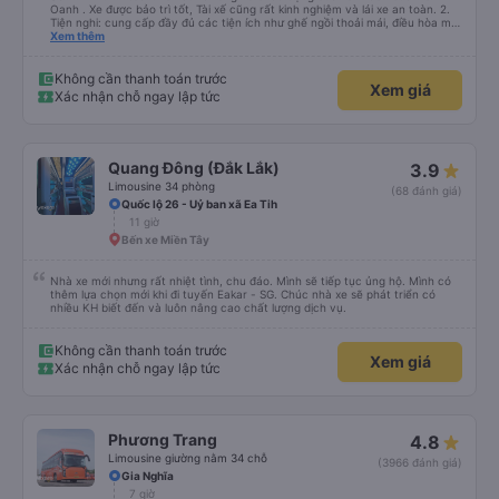
Oanh . Xe được bảo trì tốt, Tài xế cũng rất kinh nghiệm và lái xe an toàn. 2.
Tiện nghi: cung cấp đầy đủ các tiện ích như ghế ngồi thoải mái, điều hòa mát
mẻ, wifi tốc độ cao và cổng sạc điện thoại di động. 3. Thời gian và độ chính
Xem thêm
xác: Chuyến xe xuất phát đúng giờ và đếnBMT đúng giờ cam kết. 4. Giá cả:
Tôi cảm thấy giá cả của dịch vụ xe khách rất hợp lý và phù hợp với chất
lượng và tiện ích được cung cấp. 5. Thái độ phục vụ: Nhân viên và tài xế rất
Không cần thanh toán trước
Xem giá
nhiệt tình, chu đáo và tôn trọng khách hàng. Tôi cảm thấy rất thoải mái và
Xác nhận chỗ ngay lập tức
hài lòng với các dịch vụ mà họ cung cấp. Dịch vụ của họ đáp ứng đầy đủ
nhu cầu của tôi và tôi sẽ sử dụng dịch vụ của họ trong tương lai nếu có cơ
hội.
Quang Đông (Đắk Lắk)
3.9
Limousine 34 phòng
(68 đánh giá)
Quốc lộ 26 - Uỷ ban xã Ea Tih
11 giờ
Bến xe Miền Tây
Nhà xe mới nhưng rất nhiệt tình, chu đáo. Mình sẽ tiếp tục ủng hộ. Mình có
thêm lựa chọn mới khi đi tuyến Eakar - SG. Chúc nhà xe sẽ phát triển có
nhiều KH biết đến và luôn nâng cao chất lượng dịch vụ.
Không cần thanh toán trước
Xem giá
Xác nhận chỗ ngay lập tức
Phương Trang
4.8
Limousine giường nằm 34 chỗ
(3966 đánh giá)
Gia Nghĩa
7 giờ