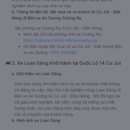
nghiệm dịch vụ của nhà xe này.
h. Thông tin liên hệ, đặt mua vé xe khách từ Cư Jút - Đắk
Nông đi Bến xe An Sương Cường Ny
Văn phòng xe Cường Ny ở Cư Jút - Đắk Nông:
Xem địa chỉ văn phòng nhà xe Cường Ny:
https://vexere.com/vi-VN/xe-cuong-ny
Số điện thoại đặt mua vé xe Cư Jút - Đắk Nông Bến
xe An Sương:
1900 888684
🚌 2. Xe Loan Sáng khởi hành tại Quốc Lộ 14 Cư Jut
a. Giới thiệu xe Loan Sáng
Nếu bạn đang tìm kiếm dịch vụ xe limousine chất lượng
và đáng tin cậy. Hãy thử trải nghiệm cùng Loan Sáng đi
Bến xe An Sương từ Cư Jút - Đắk Nông . Với đội ngũ tài
xế giàu kinh nghiệm, tận tâm, cùng hệ thống xe chất
lượng nhất, xe Loan Sáng luôn đáp ứng được mọi nhu
cầu di chuyển của khách hàng.
b. Hình ảnh xe Loan Sáng