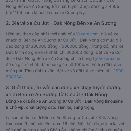
2557 hành khách. Trong đó hãng xe khách Cư Jút - Đắk
Nông Bến xe An Sương tốt nhất tuyến được đánh giá 4.9/5
bởi 1104 hành khách là nhà xe Cường Ny.
2. Giá vé xe Cư Jút - Đắk Nông Bến xe An Sương
Hiện tại, theo cập nhật mới nhất của
Vexere.com
, giá vé xe
khách đi Bến xe An Sương từ Cư Jút - Đắk Nông có mức giá
dao động từ 300000 đồng - 500000 đồng. Trong đó, nhà xe
Đức Minh có giá vé rẻ nhất, chỉ 300000 đồng. Đặt vé xe Cư
Jút - Đắk Nông Bến xe An Sương chính hãng tại
Vexere.com
để có giá rẻ nhất, đảm bảo giữ chỗ 100% và hỗ trợ đổi trả vé
miễn phí. Tổng đài tư vấn, đặt vé và đổi trả vé miễn phí:
1900
888684
.
3. Giới thiệu, tư vấn các dòng xe chạy tuyến đường
xe đi Bến xe An Sương từ Cư Jút - Đắk Nông:
Dòng xe đi Bến xe An Sương từ Cư Jút - Đắk Nông limousine
9 chỗ vip, chất lượng cao: Tiện lợi, sang trọng
Là sản phẩm xe đi Bến xe An Sương từ Cư Jút - Đắk Nông
limousine 9 chỗ cải tiến từ xe 16 chỗ. Nội thất được làm lại với
các ghế bọc da chuẩn Châu Âu, không chỉ êm ái cho chuyến