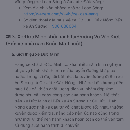
Văn phòng xe Loan Sáng ở Cư Jút - Đắk Nông:
Xem địa chỉ văn phòng nhà xe Loan Sáng:
https://vexere.com/vi-VN/xe-loan-sang
Số điện thoại đặt mua vé xe Cư Jút - Đắk Nông Bến
xe An Sương:
1900 888684
🚌 3. Xe Đức Minh khởi hành tại Đường Võ Văn Kiệt
(Bến xe phía nam Buôn Ma Thuột)
a. Giới thiệu xe Đức Minh
Hãng xe khách Đức Minh có khá nhiều năm kinh nghiệm
phục vụ hành khách trên nhiều tuyến đường khắp cả
nước. Trong số đó, nổi bật nhất là tuyến đường đi Bến xe
An Sương từ Cư Jút - Đắk Nông . Nhà xe luôn hướng đến
mục tiêu cải thiện chất lượng dịch vụ nhằm đáp ứng
được nhu cầu ngày càng cao của hành khách. Nội thất
trên xe Đức Minh đi Bến xe An Sương từ Cư Jút - Đắk
Nông được nhà xe đầu tư với chất lượng tốt nhất, thường
xuyên được kiểm tra, nâng cấp nên lúc nào cũng trông
như mới. Vì thế nên hành khách hoàn toàn có thể yên tâm
sử dụng suốt hành trình di chuyển.