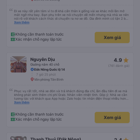
Đi xe này rất yên tâm vì tx đi khá cẩn thân k giống vài xe khác mỗi lần mở
mắt ngỡ như bay. Bạn phụ trên xe nói chuyện dễ mến nhưng mà nhà xe nên
nói rõ với khách cách thức di chuyển ra nơ xe đỗ. Gia đình mình có tận 2 bé
nhỏ tay xách nách mang mà mình bị xoay vòng vòng đi bộ đến khu đỗ xe thì
Xem thêm
chân chảy máo luôn é 🥲 còn lại 10 đỉm
Không cần thanh toán trước
Xem giá
Xác nhận chỗ ngay lập tức
star_rate
Nguyên Dịu
4.9
Giường nằm 40 chỗ
(761 đánh giá)
Đắk Nông Quốc lộ 14
7 giờ 25 phút
Văn phòng Tân Bình
Phục vụ rất tốt, nhà xe đón và trả khách đúng địa chỉ, lần đầu tiên đi xe mà
không phát sinh thêm chi phí Grab. Nhân viên nhiệt tình. Góp ý: Nhà xe cần
tương tác với khách qua App hoặc Zalo hoặc tin nhắn điện thoại nhiều hơn
nữa để hành khách yên tâm đặc biệt là khách đặt vé qua App. Chân thành
Xem thêm
cảm ơn, lần sau đặt vé lại
Không cần thanh toán trước
Xem giá
Xác nhận chỗ ngay lập tức
Thanh Thuỷ (Đắk Nông)