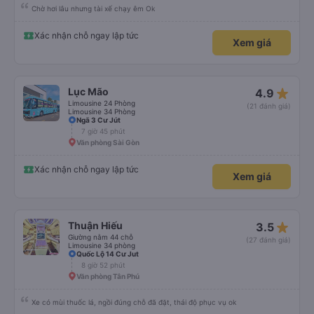
Chờ hơi lâu nhưng tài xế chạy êm Ok
Xác nhận chỗ ngay lập tức
Xem giá
star_rate
Lục Mão
4.9
Limousine 24 Phòng
(21 đánh giá)
Limousine 34 Phòng
Ngã 3 Cư Jút
7 giờ 45 phút
Văn phòng Sài Gòn
Xác nhận chỗ ngay lập tức
Xem giá
star_rate
Thuận Hiếu
3.5
Giường nằm 44 chỗ
(27 đánh giá)
Limousine 34 phòng
Quốc Lộ 14 Cư Jut
8 giờ 52 phút
Văn phòng Tân Phú
Xe có mùi thuốc lá, ngồi đúng chỗ đã đặt, thái độ phục vụ ok