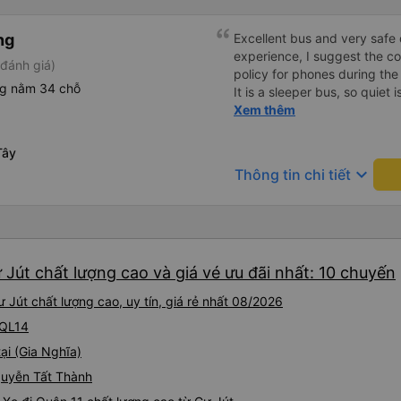
ng
Excellent bus and very safe 
experience, I suggest the 
đánh giá)
policy for phones during the
ng nằm 34 chỗ
It is a sleeper bus, so quiet 
Wi-Fi password clearly insid
Xem thêm
would definitely ride with them again! --------
lượng tốt và tài xế lái xe rấ
Tây
hơn, tôi góp ý nhà xe nên có
keyboard_arrow_down
Thông tin chi tiết
lặng (tắt âm thanh điện tho
phiền hành khách khác ngủ.
mật khẩu Wi-Fi trong xe để
Tôi vẫn sẽ tiếp tục ủng hộ nh
 Jút chất lượng cao và giá vé ưu đãi nhất: 10 chuyến
Jút chất lượng cao, uy tín, giá rẻ nhất 08/2026
 QL14
ại (Gia Nghĩa)
Nguyễn Tất Thành