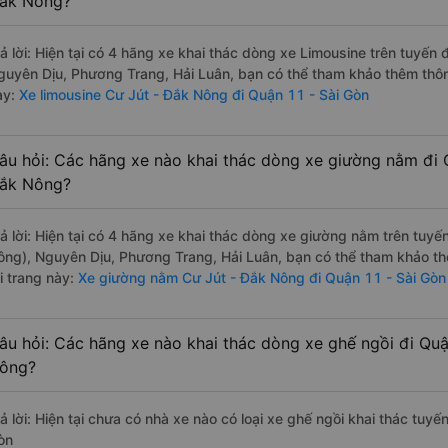
ắk Nông?
rả lời: Hiện tại có 4 hãng xe khai thác dòng xe Limousine trên tuyế
guyên Dịu, Phương Trang, Hải Luân, bạn có thể tham khảo thêm thông
ày:
Xe limousine Cư Jút - Đắk Nông đi Quận 11 - Sài Gòn
âu hỏi: Các hãng xe nào khai thác dòng xe giường nằm đi 
ắk Nông?
rả lời: Hiện tại có 4 hãng xe khai thác dòng xe giường nằm trên tuy
ông), Nguyên Dịu, Phương Trang, Hải Luân, bạn có thể tham khảo th
i trang này:
Xe giường nằm Cư Jút - Đắk Nông đi Quận 11 - Sài Gòn
âu hỏi: Các hãng xe nào khai thác dòng xe ghế ngồi đi Quậ
ông?
rả lời: Hiện tại chưa có nhà xe nào có loại xe ghế ngồi khai thác tuy
òn