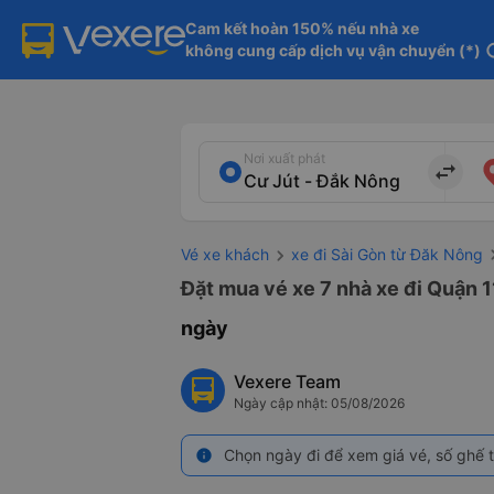
Cam kết hoàn 150% nếu nhà xe

không cung cấp dịch vụ vận chuyển (*)
in
Nơi xuất phát
import_export
Vé xe khách
xe đi Sài Gòn từ Đăk Nông
Đặt mua vé xe 7 nhà xe đi Quận 1
ngày
Vexere Team
Ngày cập nhật: 05/08/2026
Chọn ngày đi để xem giá vé, số ghế t
info