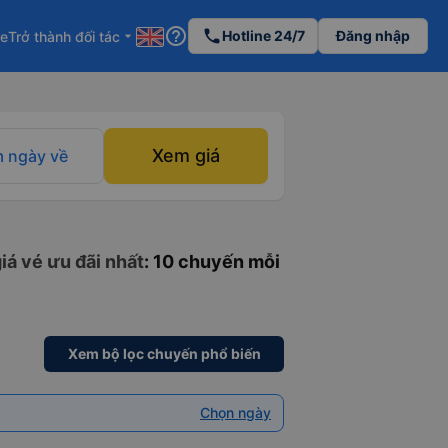
help_outline
phone
Hotline 24/7
Đăng nhập
re
Trở thành đối tác
arrow_drop_down
Xem giá
 ngày về
iá vé ưu đãi nhất
: 10 chuyến mỗi
Xem bộ lọc chuyến phổ biến
Chọn ngày