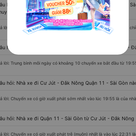
âu hỏi: Khoảng cách từ Cư Jút - Đắk Nông đi Quận 11 - Sà
huyển bằng xe khách?
rả lời: Đoạn đường đi Quận 11 - Sài Gòn từ Cư Jút - Đắk Nông có ch
âu hỏi: Mỗi ngày có bao nhiêu chuyến xe khách Cư Jút - Đ
rả lời: Trung bình mỗi ngày có khoảng 10 chuyến xe bắt đầu từ 19:5
âu hỏi: Nhà xe đi Cư Jút - Đắk Nông Quận 11 - Sài Gòn nà
rả lời: Chuyến xe có giờ xuất phát sớm nhất vào lúc 19:55 là của n
âu hỏi: Nhà xe đi Quận 11 - Sài Gòn từ Cư Jút - Đắk Nông 
rả lời: Chuyến xe có giờ xuất phát trễ (muộn) nhất là vào lúc 22:31 