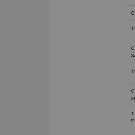
C
T
C
S
Tr
C
x
T
m