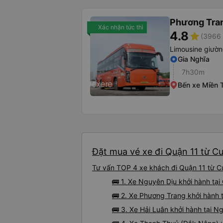
Phương Tra
Xác nhận tức thì
4.8
star
(3966 
Limousine giườ
Gia Nghĩa
7h30m
Bến xe Miền 
Đặt mua vé xe đi Quận 11 từ Cư
Tư vấn TOP 4 xe khách đi Quận 11 từ Cư 
🚌 1. Xe Nguyên Dịu khởi hành tại
🚌 2. Xe Phương Trang khởi hành t
🚌 3. Xe Hải Luân khởi hành tại 