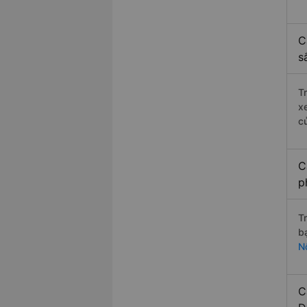
C
s
T
x
c
C
p
T
b
N
C