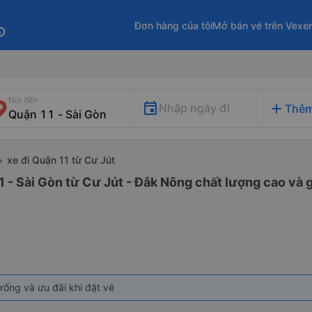
Đơn hàng của tôi
Mở bán vé trên Vexe
fo
Nơi đến
add
Nhập ngày đi
Thêm
xe đi Quận 11 từ Cư Jút
1 - Sài Gòn từ Cư Jút - Đắk Nông chất lượng cao và g
rống và ưu đãi khi đặt vé