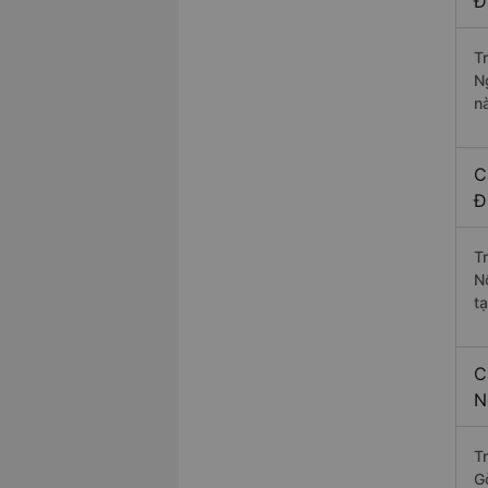
Đ
T
N
n
C
Đ
T
N
tạ
C
N
T
G