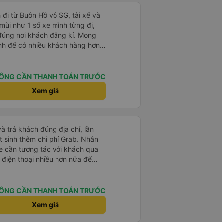
 đi từ Buôn Hồ vô SG, tài xế và
mùi như 1 số xe mình từng đi,
ả đúng nơi khách đăng kí. Mong
tình để có nhiều khách hàng hơn
ÔNG CẦN THANH TOÁN TRƯỚC
Xem giá
và trả khách đúng địa chỉ, lần
t sinh thêm chi phí Grab. Nhân
xe cần tương tác với khách qua
 điện thoại nhiều hơn nữa để
t là khách đặt vé qua App. Chân
 lại
ÔNG CẦN THANH TOÁN TRƯỚC
Xem giá