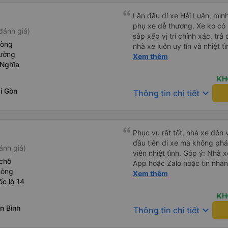
Lần đầu đi xe Hải Luân, mình
phụ xe dễ thương. Xe ko có 
đánh giá)
sắp xếp vị trí chính xác, tr
hòng
nhà xe luôn uy tín và nhiệt 
iường
nữa
Xem thêm
 Nghĩa
KH
i Gòn
keyboard_arrow_down
Thông tin chi tiết
Phục vụ rất tốt, nhà xe đón 
đầu tiên đi xe mà không phá
ánh giá)
viên nhiệt tình. Góp ý: Nhà 
chỗ
App hoặc Zalo hoặc tin nhắn
hòng
hành khách yên tâm đặc biệ
Xem thêm
c lộ 14
thành cảm ơn, lần sau đặt vé
KH
n Bình
keyboard_arrow_down
Thông tin chi tiết