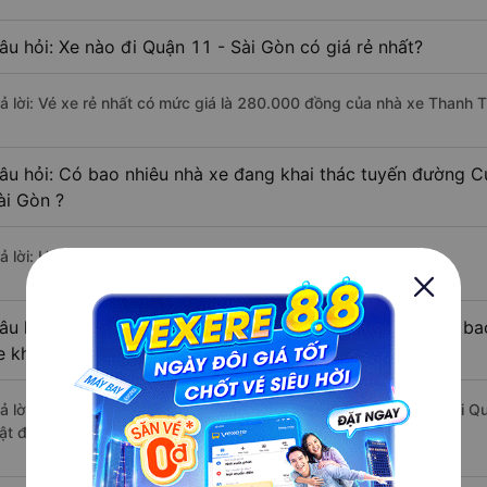
âu hỏi: Xe nào đi Quận 11 - Sài Gòn có giá rẻ nhất?
rả lời: Vé xe rẻ nhất có mức giá là 280.000 đồng của nhà xe Thanh 
âu hỏi: Có bao nhiêu nhà xe đang khai thác tuyến đường C
ài Gòn ?
ả lời: Hiện tại có 4 nhà xe khai thác tuyến đường.
âu hỏi: Từ Cư Jút - Đắk Nông đi Quận 11 - Sài Gòn mất bao
e khách?
rả lời: Thời gian di chuyển bằng xe khách từ Cư Jút - Đắk Nông đi Q
ật độ giao thông thuận lợi.