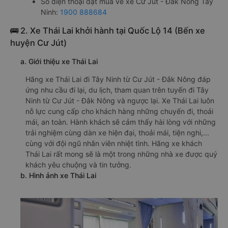
Số điện thoại đặt mua vé xe Cư Jút - Đắk Nông Tây
Ninh:
1900 888684
🚌 2. Xe Thái Lai khởi hành tại Quốc Lộ 14 (Bến xe
huyện Cư Jút)
a. Giới thiệu xe Thái Lai
Hãng xe Thái Lai đi Tây Ninh từ Cư Jút - Đắk Nông đáp
ứng nhu cầu đi lại, du lịch, tham quan trên tuyến đi Tây
Ninh từ Cư Jút - Đắk Nông và ngược lại. Xe Thái Lai luôn
nỗ lực cung cấp cho khách hàng những chuyến đi, thoải
mái, an toàn. Hành khách sẽ cảm thấy hài lòng với những
trải nghiệm cùng dàn xe hiện đại, thoải mái, tiện nghi,...
cùng với đội ngũ nhân viên nhiệt tình. Hãng xe khách
Thái Lai rất mong sẽ là một trong những nhà xe được quý
khách yêu chuộng và tin tưởng.
b. Hình ảnh xe Thái Lai