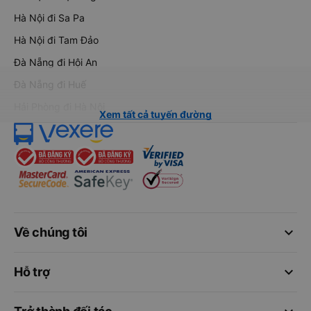
Hà Nội đi Sa Pa
Hà Nội đi Tam Đảo
Đà Nẵng đi Hội An
Đà Nẵng đi Huế
Hải Phòng đi Hà Nội
Xem tất cả tuyến đường
keyboard_arrow_down
Về chúng tôi
keyboard_arrow_down
Hỗ trợ