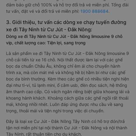
đảm bảo giữ chỗ 100% và hỗ trợ đổi trả vé miễn phí. Tổng đài
tư vấn, đặt vé và đổi trả vé miễn phí:
1900 888684
.
3. Giới thiệu, tư vấn các dòng xe chạy tuyến đường
xe đi Tây Ninh từ Cư Jút - Đắk Nông:
Dòng xe đi Tây Ninh từ Cư Jút - Đắk Nông limousine 9 chỗ
vip, chất lượng cao: Tiện lợi, sang trọng
Là sản phẩm xe đi Tây Ninh từ Cư Jút - Đắk Nông limousine 9
chỗ cải tiến từ xe 16 chỗ. Nội thất được làm lại với các ghế
bọc da chuẩn Châu Âu, không chỉ êm ái cho chuyến hành
trình xa, mà còn mát mẻ và không hề bị hầm bí như các ghế
bọc da bình thường. Kèm theo các ghế có nhiều tiện nghi hiện
đại như ti-vi, tủ lạnh mini, ổ cắm usb, đèn đọc sách, hệ thống
âm thanh cao cấp. Có vách ngăn riêng biệt giữa khoang lái và
khoang hành khách. Khoảng cách giữa các ghế ngồi rất thoải
mái, không nhồi nhét. Luôn đáp ứng được nhu cầu về sang
trọng, thoải mái và tiện nghi trong việc di chuyển.
Đây là loại xe Cư Jút - Đắk Nông Tây Ninh có hỗ trợ đón/trả
tận nơi miễn phí tại nội thành Cư Jút - Đắk Nông và nội thành
Tây Ninh, rất thuận tiện cho du khách.