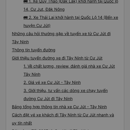
🚌 1. Xe Quý Thảo (Đắk Lắk) khởi hành tại Quốc lộ
14, Cư Jut, Đăk Nông
🚌 2. Xe Thái Lai khởi hành tại Quốc Lộ 14 (Bến xe
huyện Cư Jút)
Những câu hỏi thường gặp về tuyến xe từ Cư Jút đi
Tây Ninh
Thông tin tuyến đường
Giới thiệu tuyến đường xe đi Tây Ninh từ Cư Jút
1. Về chất lượng, review, đánh giá nhà xe Cư Jút
Tây Ninh
2. Giá vé xe Cư Jút - Tây Ninh
3. Giới thiệu, tư vấn các dòng xe chạy tuyến
đường Cư Jút đi Tây Ninh
Bảng tổng hợp thông tin nhà xe Cư Jút - Tây Ninh
Cách đặt vé xe khách đi Tây Ninh từ Cư Jút nhanh và
uy tín nhất