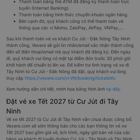
Thanh toán bằng thẻ ATM đã đăng ký thanh toán trực
tuyến (Internet Banking).
Thanh toán bằng hình thức chuyển khoản ngân hàng.
Bên cạnh đó, quý khách cũng có thể thanh toán vé
thông qua các ví Momo, ZaloPay, AirPay, VNPay,…
Sau khi thanh toán vé xe khách Cư Jút - Đắk Nông Tây Ninh
thành công, Vexere sẽ gửi tin nhắn/email xác nhận thành công
đến số điện thoại/email mà quý khách đã đăng ký. Đến ngày
đi, quý khách vui lòng có mặt tại điểm đón trước 30 phút giờ
khởi hành để chuẩn bị lên xe. Để kiểm tra tình trạng vé xe đi
Tây Ninh từ Cư Jút - Đắk Nông đã đặt, quý khách vui lòng
truy cập
https://vexere.com/vi-VN/booking/ticketinfo
Xem hướng dẫn chi tiết, minh họa bằng hình ảnh
tại đây.
Đặt vé xe Tết 2027 từ Cư Jút đi Tây
Ninh
Vé xe tết 2027 từ Cư Jút đi Tây Ninh vẫn chưa được công bố.
Vexere.com sẽ sớm thông báo cho các bạn thông tin vé xe
Tết 2027 bao gồm giá vé, lịch trình, ngày giờ bán vé của các
hãng xe khách đi tuyến đường Cư Jút - Tây Ninh và Tây Ninh