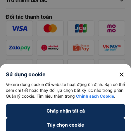
keyboard_arrow_down
Trở thành đối tác
Đối tác thanh toán
close
Sử dụng cookie
Vexere dùng cookie để website hoạt động ổn định. Bạn có thể
xem chi tiết hoặc thay đổi lựa chọn bất kỳ lúc nào trong phần
Quản lý cookie. Tìm hiểu thêm trong
Chính sách Cookie
.
Chấp nhận tất cả
Tùy chọn cookie