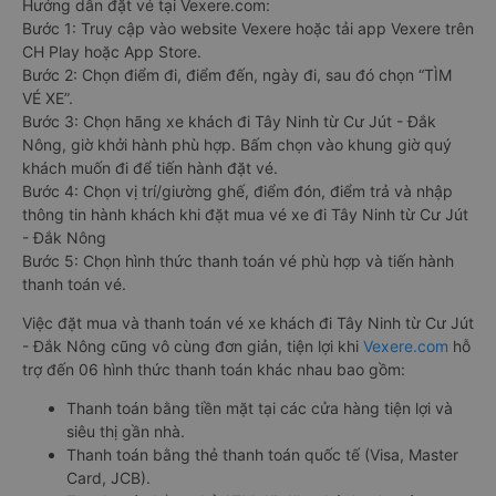
Hướng dẫn đặt vé tại Vexere.com:
Bước 1: Truy cập vào website Vexere hoặc tải app Vexere trên
CH Play hoặc App Store.
Bước 2: Chọn điểm đi, điểm đến, ngày đi, sau đó chọn “TÌM
VÉ XE”.
Bước 3: Chọn hãng xe khách đi Tây Ninh từ Cư Jút - Đắk
Nông, giờ khởi hành phù hợp. Bấm chọn vào khung giờ quý
khách muốn đi để tiến hành đặt vé.
Bước 4: Chọn vị trí/giường ghế, điểm đón, điểm trả và nhập
thông tin hành khách khi đặt mua vé xe đi Tây Ninh từ Cư Jút
- Đắk Nông
Bước 5: Chọn hình thức thanh toán vé phù hợp và tiến hành
thanh toán vé.
Việc đặt mua và thanh toán vé xe khách đi Tây Ninh từ Cư Jút
- Đắk Nông cũng vô cùng đơn giản, tiện lợi khi
Vexere.com
hỗ
trợ đến 06 hình thức thanh toán khác nhau bao gồm:
Thanh toán bằng tiền mặt tại các cửa hàng tiện lợi và
siêu thị gần nhà.
Thanh toán bằng thẻ thanh toán quốc tế (Visa, Master
Card, JCB).