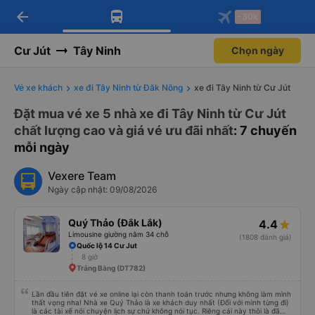
arrow_back
Tải app Vexere ngay!
Tải app Vexere
-30k
Mở app
Mở app
Nhận ưu đãi thành viên độc
-30k/ghế khi đặt vé máy bay qua
quyền
app
Cư Jút
Tây Ninh
Chọn ngày
Vé xe khách
xe đi Tây Ninh từ Đăk Nông
xe đi Tây Ninh từ Cư Jút
Đặt mua vé xe 5 nhà xe đi Tây Ninh từ Cư Jút
chất lượng cao và giá vé ưu đãi nhất
: 7 chuyến
mỗi ngày
Vexere Team
Ngày cập nhật: 09/08/2026
Quý Thảo (Đắk Lắk)
4.4
Limousine giường nằm 34 chỗ
(1808 đánh giá)
Quốc lộ 14 Cư Jut
8 giờ
Trảng Bàng (DT782)
Lần đầu tiên đặt vé xe online lại còn thanh toán trước nhưng không làm mình
thất vọng nha! Nhà xe Quý Thảo là xe khách duy nhất (Đối với mình từng đi)
là các tài xế nói chuyện lịch sự chứ không nói tục. Riêng cái này thôi là đã