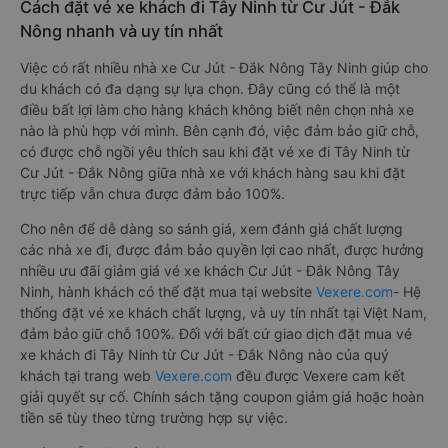
Cách đặt vé xe khách đi Tây Ninh từ Cư Jút - Đắk
Nông nhanh và uy tín nhất
Việc có rất nhiều nhà xe Cư Jút - Đắk Nông Tây Ninh giúp cho
du khách có đa dạng sự lựa chọn. Đây cũng có thể là một
điều bất lợi làm cho hàng khách không biết nên chọn nhà xe
nào là phù hợp với mình. Bên cạnh đó, việc đảm bảo giữ chỗ,
có được chỗ ngồi yêu thích sau khi đặt vé xe đi Tây Ninh từ
Cư Jút - Đắk Nông giữa nhà xe với khách hàng sau khi đặt
trực tiếp vẫn chưa được đảm bảo 100%.
Cho nên để dễ dàng so sánh giá, xem đánh giá chất lượng
các nhà xe đi, được đảm bảo quyền lợi cao nhất, được hưởng
nhiều ưu đãi giảm giá vé xe khách Cư Jút - Đắk Nông Tây
Ninh, hành khách có thể đặt mua tại website
Vexere.com
- Hệ
thống đặt vé xe khách chất lượng, và uy tín nhất tại Việt Nam,
đảm bảo giữ chỗ 100%. Đối với bất cứ giao dịch đặt mua vé
xe khách đi Tây Ninh từ Cư Jút - Đắk Nông nào của quý
khách tại trang web
Vexere.com
đều được Vexere cam kết
giải quyết sự cố. Chính sách tặng coupon giảm giá hoặc hoàn
tiền sẽ tùy theo từng trường hợp sự việc.