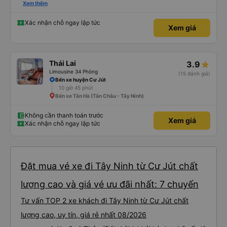
đánh giá 5 sao rồi. Chú tài xế còn uống pepsi rất dễ thương chứ không có
Xem thêm
hút thuốc phè phè như các xe khác. Đón trả đúng điểm. Được nằm đúng
giường đã đặt. Nói chung 10 điểm.
Xác nhận chỗ ngay lập tức
Xem giá
Thái Lai
3.9
Limousine 34 Phòng
(15 đánh giá)
Bến xe huyện Cư Jút
10 giờ 45 phút
Bến xe Tân Hà (Tân Châu - Tây Ninh)
Không cần thanh toán trước
Xem giá
Xác nhận chỗ ngay lập tức
Đặt mua vé xe đi Tây Ninh từ Cư Jút chất
lượng cao và giá vé ưu đãi nhất: 7 chuyến
Tư vấn TOP 2 xe khách đi Tây Ninh từ Cư Jút chất
lượng cao, uy tín, giá rẻ nhất 08/2026