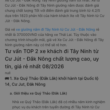
Xe Cư Jút - Đắk Nông Tây Ninh giường nằm tốt nhất: Xe từ
Cư Jút - Đắk Nông đi Tây Ninh giường nằm được đánh giá
chung chất lượng Tốt với điểm đánh giá trung bình từ 4.2/5
dựa trên 1823 phản hồi của hành khách Xe về Tây Ninh từ Cư
Jút - Đắk Nông.
Giá vé
xe giường nằm đi Tây Ninh từ Cư Jút - Đắk Nông
rẻ
nhất là 370000VND của hãng xe Thái Lai. Tùy thuộc vào
chương trình khuyến mãi, giá vé Xe Cư Jút - Đắk Nông đi Tây
Ninh giường nằm này có thể sẽ rẻ hơn.
Tư vấn TOP 2 xe khách đi Tây Ninh từ
Cư Jút - Đắk Nông chất lượng cao, uy
tín, giá rẻ nhất 08/2026
null
🚌 1. Xe Quý Thảo (Đắk Lắk) khởi hành tại Quốc lộ
14, Cư Jut, Đăk Nông
a. Giới thiệu xe Quý Thảo (Đắk Lắk)
Nhà xe Quý Thảo (Đắk Lắk) đã có nhiều năm kinh nghiệm
phục vụ du khách trên tuyến đường đi Tây Ninh từ Cư