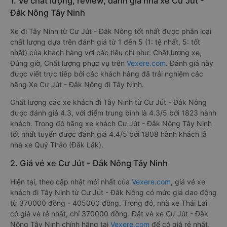
1. Về chất lượng, review, đánh giá nhà xe Cư Jút -
Đắk Nông Tây Ninh
Xe đi Tây Ninh từ Cư Jút - Đắk Nông tốt nhất được phân loại
chất lượng dựa trên đánh giá từ 1 đến 5 (1: tệ nhất, 5: tốt
nhất) của khách hàng với các tiêu chí như: Chất lượng xe,
Đúng giờ, Chất lượng phục vụ trên
Vexere.com
. Đánh giá này
được viết trực tiếp bởi các khách hàng đã trải nghiệm các
hãng Xe Cư Jút - Đắk Nông đi Tây Ninh.
Chất lượng các xe khách đi Tây Ninh từ Cư Jút - Đắk Nông
được đánh giá 4.3, với điểm trung bình là 4.3/5 bởi 1823 hành
khách. Trong đó hãng xe khách Cư Jút - Đắk Nông Tây Ninh
tốt nhất tuyến được đánh giá 4.4/5 bởi 1808 hành khách là
nhà xe Quý Thảo (Đắk Lắk).
2. Giá vé xe Cư Jút - Đắk Nông Tây Ninh
Hiện tại, theo cập nhật mới nhất của
Vexere.com
, giá vé xe
khách đi Tây Ninh từ Cư Jút - Đắk Nông có mức giá dao động
từ 370000 đồng - 405000 đồng. Trong đó, nhà xe Thái Lai
có giá vé rẻ nhất, chỉ 370000 đồng. Đặt vé xe Cư Jút - Đắk
Nông Tây Ninh chính hãng tại
Vexere.com
để có giá rẻ nhất,