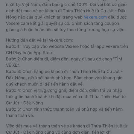
nhất tại Việt Nam, đảm bảo giữ chỗ 100%. Đối với bất cứ giao
dịch đặt mua vé xe khách đi Thừa Thiên Huế từ Cư Jút - Đắk
Nông nào của quý khách tại trang web
Vexere.com
đều được
Vexere cam kết giải quyết sự cố. Chính sách tặng coupon
giảm giá hoặc hoàn tiền sẽ tùy theo từng trường hợp sự việc.
Hướng dẫn đặt vé tại Vexere.com:
Bước 1: Truy cập vào website Vexere hoặc tải app Vexere trên
CH Play hoặc App Store.
Bước 2: Chọn điểm đi, điểm đến, ngày đi, sau đó chọn “TÌM
VÉ XE”.
Bước 3: Chọn hãng xe khách đi Thừa Thiên Huế từ Cư Jút -
Đắk Nông, giờ khởi hành phù hợp. Bấm chọn vào khung giờ
quý khách muốn đi để tiến hành đặt vé.
Bước 4: Chọn vị trí/giường ghế, điểm đón, điểm trả và nhập
thông tin hành khách khi đặt mua vé xe đi Thừa Thiên Huế từ
Cư Jút - Đắk Nông
Bước 5: Chọn hình thức thanh toán vé phù hợp và tiến hành
thanh toán vé.
Việc đặt mua và thanh toán vé xe khách đi Thừa Thiên Huế từ
Cư Jút - Đắk Nông cũng vô cùng đơn giản, tiện lợi khi