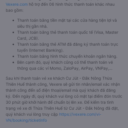
Vexere.com
hỗ trợ đến 06 hình thức thanh toán khác nhau
bao gồm:
Thanh toán bằng tiền mặt tại các cửa hàng tiện lợi và
siêu thị gần nhà.
Thanh toán bằng thẻ thanh toán quốc tế (Visa, Master
Card, JCB).
Thanh toán bằng thẻ ATM đã đăng ký thanh toán trực
tuyến (Internet Banking).
Thanh toán bằng hình thức chuyển khoản ngân hàng.
Bên cạnh đó, quý khách cũng có thể thanh toán vé
thông qua các ví Momo, ZaloPay, AirPay, VNPay,…
Sau khi thanh toán vé xe khách Cư Jút - Đắk Nông Thừa
Thiên Huế thành công, Vexere sẽ gửi tin nhắn/email xác nhận
thành công đến số điện thoại/email mà quý khách đã đăng
ký. Đến ngày đi, quý khách vui lòng có mặt tại điểm đón trước
30 phút giờ khởi hành để chuẩn bị lên xe. Để kiểm tra tình
trạng vé xe đi Thừa Thiên Huế từ Cư Jút - Đắk Nông đã đặt,
quý khách vui lòng truy cập
https://vexere.com/vi-
VN/booking/ticketinfo