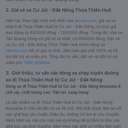
2. Giá vé xe Cư Jút - Đắk Nông Thừa Thiên Huế
Hiện tại, theo cập nhật mới nhất của
Vexere.com
, giá vé xe
khách đi Thừa Thiên Huế từ Cư Jút - Đắk Nông có mức giá
dao động từ 650000 đồng - 1200000 đồng. Trong đó, nhà xe
Tân Quang Dũng có giá vé rẻ nhất, chỉ 650000 đồng. Đặt vé
xe Cư Jút - Đắk Nông Thừa Thiên Huế chính hãng tại
Vexere.com
để có giá rẻ nhất, đảm bảo giữ chỗ 100% và hỗ
trợ đổi trả vé miễn phí. Tổng đài tư vấn, đặt vé và đổi trả vé
miễn phí:
1900 888684
.
3. Giới thiệu, tư vấn các dòng xe chạy tuyến đường
xe đi Thừa Thiên Huế từ Cư Jút - Đắk Nông:
Dòng xe đi Thừa Thiên Huế từ Cư Jút - Đắk Nông limousine 9
chỗ vip, chất lượng cao: Tiện lợi, sang trọng
Là sản phẩm xe đi Thừa Thiên Huế từ Cư Jút - Đắk Nông
limousine 9 chỗ cải tiến từ xe 16 chỗ. Nội thất được làm lại với
các ghế bọc da chuẩn Châu Âu, không chỉ êm ái cho chuyến
hành trình xa, mà còn mát mẻ và không hề bị hầm bí như các
ghế bọc da bình thường. Kèm theo các ghế có nhiều tiện nghi