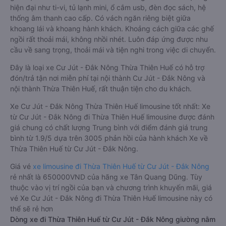
hiện đại như ti-vi, tủ lạnh mini, ổ cắm usb, đèn đọc sách, hệ
thống âm thanh cao cấp. Có vách ngăn riêng biệt giữa
khoang lái và khoang hành khách. Khoảng cách giữa các ghế
ngồi rất thoải mái, không nhồi nhét. Luôn đáp ứng được nhu
cầu về sang trọng, thoải mái và tiện nghi trong việc di chuyển.
Đây là loại xe Cư Jút - Đắk Nông Thừa Thiên Huế có hỗ trợ
đón/trả tận nơi miễn phí tại nội thành Cư Jút - Đắk Nông và
nội thành Thừa Thiên Huế, rất thuận tiện cho du khách.
Xe Cư Jút - Đắk Nông Thừa Thiên Huế limousine tốt nhất: Xe
từ Cư Jút - Đắk Nông đi Thừa Thiên Huế limousine được đánh
giá chung có chất lượng Trung bình với điểm đánh giá trung
bình từ 1.9/5 dựa trên 3005 phản hồi của hành khách Xe về
Thừa Thiên Huế từ Cư Jút - Đắk Nông.
Giá vé
xe limousine đi Thừa Thiên Huế từ Cư Jút - Đắk Nông
rẻ nhất là 650000VND của hãng xe Tân Quang Dũng. Tùy
thuộc vào vị trí ngồi của bạn và chương trình khuyến mãi, giá
vé Xe Cư Jút - Đắk Nông đi Thừa Thiên Huế limousine này có
thể sẽ rẻ hơn
Dòng xe đi Thừa Thiên Huế từ Cư Jút - Đắk Nông giường nằm