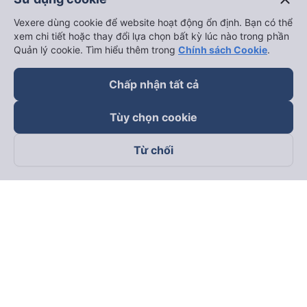
Vexere dùng cookie để website hoạt động ổn định. Bạn có thể
xem chi tiết hoặc thay đổi lựa chọn bất kỳ lúc nào trong phần
Quản lý cookie. Tìm hiểu thêm trong
Chính sách Cookie
.
Chấp nhận tất cả
Tùy chọn cookie
Từ chối
Theo dõi chúng tôi trên
Facebook
Tiktok
Youtube
Công ty TNHH Thương Mại Dịch Vụ Vexere
Địa chỉ đăng ký kinh doanh: 8C Chữ Đồng Tử, Phường Tân
Sơn Nhất, TP. Hồ Chí Minh, Việt Nam
Địa chỉ
:
Lầu 2, toà nhà H3 Circo Hoàng Diệu, 384 Hoàng Diệu,
Phường Khánh Hội, TP Hồ Chí Minh, Việt Nam