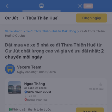
arrow_back
Tải app Vexere ngay!
Tải app Vexere
-30k
Mở app
Mở app
Nhận ưu đãi thành viên độc
-30k/ghế khi đặt vé máy bay qua
quyền
app
Cư Jút
Thừa Thiên Huế
Chọn ngày
Vé xe khách
xe đi Thừa Thiên-Huế từ Đăk Nông
xe đi Thừa Thiên-
Huế từ Cư Jút
Đặt mua vé xe 5 nhà xe đi Thừa Thiên Huế từ
Cư Jút chất lượng cao và giá vé ưu đãi nhất
: 2
chuyến mỗi ngày
Vexere Team
Ngày cập nhật: 08/08/2026
star_rate
Ngọc Thắng
Xe cabin 24 phòng
(0 đánh giá)
UBND huyện Cư Jút
23 giờ
Đường tránh Huế
Không cần thanh toán trước
Xem giá