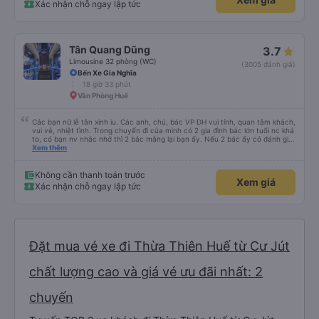
Xác nhận chỗ ngay lập tức
Tân Quang Dũng
3.7
Limousine 32 phòng (WC)
(3005 đánh giá)
Bến Xe Gia Nghĩa
18 giờ 33 phút
Văn Phòng Huế
Các bạn nữ lễ tân xinh iu. Các anh, chú, bác VP ĐH vui tính, quan tâm khách,
vui vẻ, nhiệt tình. Trong chuyến đi của mình có 2 gia đình bác lớn tuổi nc khá
to, có bạn nv nhắc nhở thì 2 bác mắng lại bạn ấy. Nếu 2 bác ấy có đánh giá
xấu thì mình ngược lại nha. Bạn ấy nhắc nhở rất đúng. 2 bác nói rất to. To
Xem thêm
đến lỗi mình ngủ còn mơ được câu chuyện các bác nói với nhau xuất hiện
trong giấc mơ của mình luôn. Nên nếu bạn ấy bị phản ánh thì đừng trừ lương
bạn ấy nha. Nếu bạn ấy bị trừ thì bảo bạn ấy liên hệ sđt của mình, mình hỗ
Không cần thanh toán trước
Xem giá
trợ ạ. Số mình đuôi 666, chuyến ĐH-NT ngày 16/1. À các bạn nữ lễ tân xinh
Xác nhận chỗ ngay lập tức
iu còn đổi cho mình phòng đơn sang đôi xong còn note là (một mình) yêu
luôn. Nhưng phòng đôi mà nằm một thì mỗi lần xe rẽ 1 cái là ✈️ Ít đi xe khách
nhưng đủ để đánh giá 10/10.
Đặt mua vé xe đi Thừa Thiên Huế từ Cư Jút
chất lượng cao và giá vé ưu đãi nhất: 2
chuyến