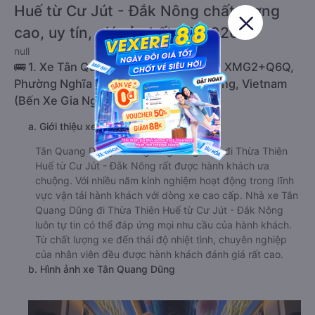
Huế từ Cư Jút - Đắk Nông chất lượng
cao, uy tín, giá rẻ nhất 08/2026
null
🚌 1. Xe Tân Quang Dũng khởi hành tại XMG2+Q6Q,
Phường Nghĩa Phú, Gia Nghĩa, Đắk Nông, Vietnam
(Bến Xe Gia Nghĩa)
a. Giới thiệu xe Tân Quang Dũng
Tân Quang Dũng là hãng xe giường nằm đi Thừa Thiên
Huế từ Cư Jút - Đắk Nông rất được hành khách ưa
chuộng. Với nhiều năm kinh nghiệm hoạt động trong lĩnh
vực vận tải hành khách với dòng xe cao cấp. Nhà xe Tân
Quang Dũng đi Thừa Thiên Huế từ Cư Jút - Đắk Nông
luôn tự tin có thể đáp ứng mọi nhu cầu của hành khách.
Từ chất lượng xe đến thái độ nhiệt tình, chuyên nghiệp
của nhân viên đều được hành khách đánh giá rất cao.
b. Hình ảnh xe Tân Quang Dũng