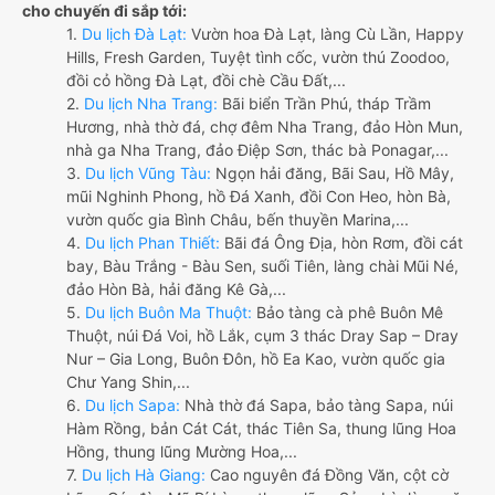
cho chuyến đi sắp tới:
1.
Du lịch Đà Lạt:
Vườn hoa Đà Lạt, làng Cù Lần, Happy
Hills, Fresh Garden, Tuyệt tình cốc, vườn thú Zoodoo,
đồi cỏ hồng Đà Lạt, đồi chè Cầu Đất,...
2.
Du lịch Nha Trang:
Bãi biển Trần Phú, tháp Trầm
Hương, nhà thờ đá, chợ đêm Nha Trang, đảo Hòn Mun,
nhà ga Nha Trang, đảo Điệp Sơn, thác bà Ponagar,...
3.
Du lịch Vũng Tàu:
Ngọn hải đăng, Bãi Sau, Hồ Mây,
mũi Nghinh Phong, hồ Đá Xanh, đồi Con Heo, hòn Bà,
vườn quốc gia Bình Châu, bến thuyền Marina,...
4.
Du lịch Phan Thiết:
Bãi đá Ông Địa, hòn Rơm, đồi cát
bay, Bàu Trắng - Bàu Sen, suối Tiên, làng chài Mũi Né,
đảo Hòn Bà, hải đăng Kê Gà,...
5.
Du lịch Buôn Ma Thuột:
Bảo tàng cà phê Buôn Mê
Thuột, núi Đá Voi, hồ Lắk, cụm 3 thác Dray Sap – Dray
Nur – Gia Long, Buôn Đôn, hồ Ea Kao, vườn quốc gia
Chư Yang Shin,...
6.
Du lịch Sapa:
Nhà thờ đá Sapa, bảo tàng Sapa, núi
Hàm Rồng, bản Cát Cát, thác Tiên Sa, thung lũng Hoa
Hồng, thung lũng Mường Hoa,...
7.
Du lịch Hà Giang:
Cao nguyên đá Đồng Văn, cột cờ