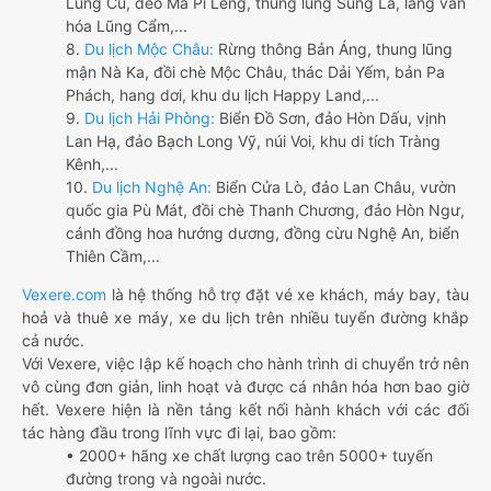
Lũng Cú, đèo Mã Pí Lèng, thung lũng Sủng Là, làng văn
hóa Lũng Cẩm,...
8.
Du lịch Mộc Châu:
Rừng thông Bản Áng, thung lũng
mận Nà Ka, đồi chè Mộc Châu, thác Dải Yếm, bản Pa
Phách, hang dơi, khu du lịch Happy Land,...
9.
Du lịch Hải Phòng:
Biển Đồ Sơn, đảo Hòn Dấu, vịnh
Lan Hạ, đảo Bạch Long Vỹ, núi Voi, khu di tích Tràng
Kênh,...
10.
Du lịch Nghệ An:
Biển Cửa Lò, đảo Lan Châu, vườn
quốc gia Pù Mát, đồi chè Thanh Chương, đảo Hòn Ngư,
cánh đồng hoa hướng dương, đồng cừu Nghệ An, biển
Thiên Cầm,...
Vexere.com
là hệ thống hỗ trợ đặt vé xe khách, máy bay, tàu
hoả và thuê xe máy, xe du lịch trên nhiều tuyến đường khắp
cả nước.
Với Vexere, việc lập kế hoạch cho hành trình di chuyển trở nên
vô cùng đơn giản, linh hoạt và được cá nhân hóa hơn bao giờ
hết. Vexere hiện là nền tảng kết nối hành khách với các đối
tác hàng đầu trong lĩnh vực đi lại, bao gồm:
• 2000+ hãng xe chất lượng cao trên 5000+ tuyến
đường trong và ngoài nước.