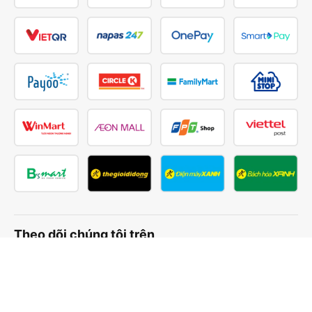
Theo dõi chúng tôi trên
Facebook
Tiktok
Youtube
Công ty TNHH Thương Mại Dịch Vụ Vexere