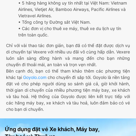
• 5 hãng hàng không uy tín nhất tại Việt Nam: Vietnam
Airlines, Vietjet Air, Bamboo Airways, Pacific Airlines và
Vietravel Airlines.
• Tổng công ty Đường sắt Việt Nam.
• Các đơn vị cho thuê xe máy, thuê xe du lịch uy tín
trên toàn quốc.
Chỉ với vài thao tác đơn giản, bạn đã có thể đặt được dịch vụ
di chuyển tại Vexere với nhiều ưu đãi vô cùng hấp dẫn. Vexere
luôn sẵn sàng đồng hành và mang đến cho bạn những
chuyến đi thoải mái, an toàn và trọn vẹn nhất.
Bên cạnh đó, bạn có thể tham khảo thêm các phương tiện
khác tại
Goyolo.com
cho chuyến đi sắp tới. Goyolo là nền tảng
đặt vé cho phép người dùng so sánh giá cả, giờ khởi hành,
thời gian di chuyển của nhiều phương tiện máy bay, xe khách
và tàu hoả. Hệ thống của Goyolo được liên kết trực tiếp với
các hãng máy bay, xe khách và tàu hoả, luôn đảm bảo có vé
cho bạn di chuyển.
Ứng dụng đặt vé Xe khách, Máy bay,