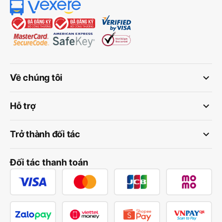
keyboard_arrow_down
Về chúng tôi
keyboard_arrow_down
Hỗ trợ
keyboard_arrow_down
Trở thành đối tác
Đối tác thanh toán