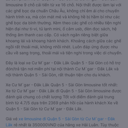
limousine 9 chỗ cải tiến từ xe 16 chỗ. Nội thất được làm lại với
các ghế bọc da chuẩn Châu Âu, không chỉ êm ái cho chuyến
hành trình xa, mà còn mát mẻ và không hề bị hầm bí như các
ghế bọc da bình thường. Kèm theo các ghế có nhiều tiện nghi
hiện đại như ti-vi, tủ lạnh mini, ổ cắm usb, đèn đọc sách, hệ
thống âm thanh cao cấp. Có vách ngăn riêng biệt giữa
khoang lái và khoang hành khách. Khoảng cách giữa các ghế
ngồi rất thoải mái, không nhồi nhét. Luôn đáp ứng được nhu
cầu về sang trọng, thoải mái và tiện nghi trong việc di chuyển.
Đây là loại xe Cư M`gar - Đắk Lắk Quận 5 - Sài Gòn có hỗ trợ
đón/trả tận nơi miễn phí tại nội thành Cư M`gar - Đắk Lắk và
nội thành Quận 5 - Sài Gòn, rất thuận tiện cho du khách.
Xe Cư M`gar - Đắk Lắk Quận 5 - Sài Gòn limousine tốt nhất:
Xe từ Cư M`gar - Đắk Lắk đi Quận 5 - Sài Gòn limousine được
đánh giá chung có chất lượng Tốt với điểm đánh giá trung
bình từ 4.7/5 dựa trên 2369 phản hồi của hành khách Xe về
Quận 5 - Sài Gòn từ Cư M`gar - Đắk Lắk.
Giá vé
xe limousine đi Quận 5 - Sài Gòn từ Cư M`gar - Đắk
Lắk
rẻ nhất là 350000VND của hãng xe Hải Luân. Tùy thuộc