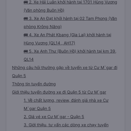
🚌 2. Xe Hải Luân khởi hành tại 1701 Hùng Vương
(Văn phòng Buôn Hồ)
🚌 3. Xe An Đạt khởi hành tại 02 Tam Phong (Văn
phòng Krông Năng)
🚌 4. Xe An Phát Kbang (Gia Lai) khởi hành tại
Hùng Vương (QL14 , AH17)
🚌 5. Xe Anh Thư (Buôn Hồ) khởi hành tại km 39,
QL14
Những câu hỏi thường gặp về tuyến xe từ Cư M`gar đi
Quận 5
Thông tin tuyến đường
Giới thiệu tuyến đường xe đi Quận 5 từ Cư M`gar
1. Về chất lượng, review, đánh giá nhà xe Cư
M`gar Quận 5
2. Giá vé xe Cư M`gar - Quận 5
3. Giới thiệu, tư vấn các dòng xe chạy tuyến