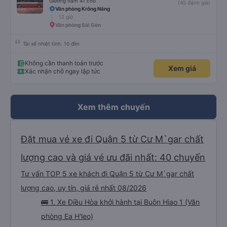
Giường nằm 41 chỗ
(45 đánh giá)
Văn phòng Krông Năng
12 giờ
Văn phòng Sài Gòn
Tài xế nhiệt tình. 10 đỉm
Không cần thanh toán trước
Xem giá
Xác nhận chỗ ngay lập tức
Xem thêm chuyến
Đặt mua vé xe đi Quận 5 từ Cư M`gar chất
lượng cao và giá vé ưu đãi nhất: 40 chuyến
Tư vấn TOP 5 xe khách đi Quận 5 từ Cư M`gar chất
lượng cao, uy tín, giá rẻ nhất 08/2026
🚌 1. Xe Điều Hòa khởi hành tại Buôn Hiao 1 (Văn
phòng Ea H'leo)