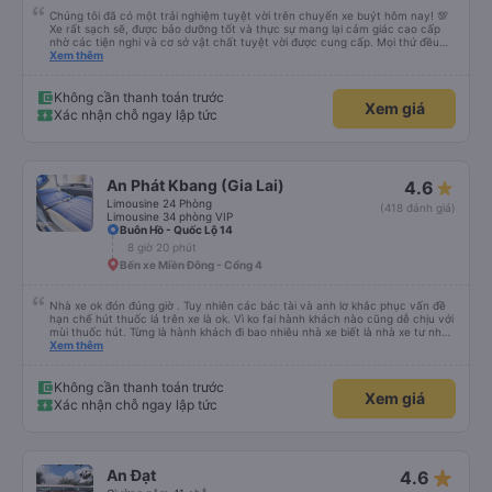
Chúng tôi đã có một trải nghiệm tuyệt vời trên chuyến xe buýt hôm nay! 💯
Xe rất sạch sẽ, được bảo dưỡng tốt và thực sự mang lại cảm giác cao cấp
nhờ các tiện nghi và cơ sở vật chất tuyệt vời được cung cấp. Mọi thứ đều
thoải mái và ngăn nắp. Nhân viên và tài xế rất tốt bụng, hữu ích và chu đáo,
Xem thêm
giúp chuyến đi của chúng tôi suôn sẻ và không căng thẳng. Sự chuyên
nghiệp của họ thực sự nổi bật. Nhìn chung, đó là trải nghiệm du lịch tốt nhất
đối với tôi và gia đình. Chúng tôi rất vui và hài lòng từ đầu đến cuối. Rất đáng
Không cần thanh toán trước
Xem giá
giới thiệu! 💛 Về ứng dụng, nó rất dễ sử dụng, thân thiện với người dùng và
Xác nhận chỗ ngay lập tức
tiện lợi khi đặt chuyến đi của chúng tôi. Mọi thứ đều diễn ra suôn sẻ!
An Phát Kbang (Gia Lai)
4.6
Limousine 24 Phòng
(418 đánh giá)
Limousine 34 phòng VIP
Buôn Hồ - Quốc Lộ 14
8 giờ 20 phút
Bến xe Miền Đông - Cổng 4
Nhà xe ok đón đúng giờ . Tuy nhiên các bác tài và anh lơ khắc phục vấn đề
hạn chế hút thuốc lá trên xe là ok. Vì ko fai hành khách nào cũng dễ chịu với
mùi thuốc hút. Từng là hành khách đi bao nhiêu nhà xe biết là nhà xe tư nhân
, nhưng hãy theo cách vận hành của Phương Trang Busline, từ tổng đài cho
Xem thêm
tới nội quy... Vé có mắc 1 chúc cũng chấp nhận đc..
Không cần thanh toán trước
Xem giá
Xác nhận chỗ ngay lập tức
star_rate
An Đạt
4.6