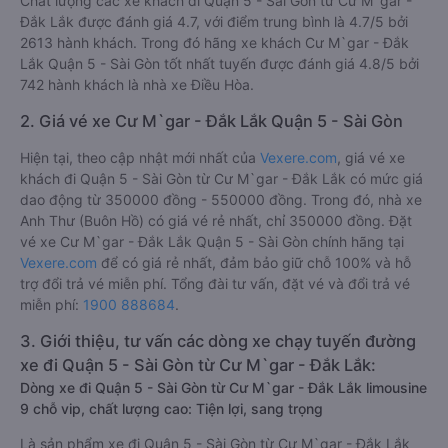
Chất lượng các xe khách đi Quận 5 - Sài Gòn từ Cư M`gar -
Đắk Lắk được đánh giá 4.7, với điểm trung bình là 4.7/5 bởi
2613 hành khách. Trong đó hãng xe khách Cư M`gar - Đắk
Lắk Quận 5 - Sài Gòn tốt nhất tuyến được đánh giá 4.8/5 bởi
742 hành khách là nhà xe Điều Hòa.
2. Giá vé xe Cư M`gar - Đắk Lắk Quận 5 - Sài Gòn
Hiện tại, theo cập nhật mới nhất của
Vexere.com
, giá vé xe
khách đi Quận 5 - Sài Gòn từ Cư M`gar - Đắk Lắk có mức giá
dao động từ 350000 đồng - 550000 đồng. Trong đó, nhà xe
Anh Thư (Buôn Hồ) có giá vé rẻ nhất, chỉ 350000 đồng. Đặt
vé xe Cư M`gar - Đắk Lắk Quận 5 - Sài Gòn chính hãng tại
Vexere.com
để có giá rẻ nhất, đảm bảo giữ chỗ 100% và hỗ
trợ đổi trả vé miễn phí. Tổng đài tư vấn, đặt vé và đổi trả vé
miễn phí:
1900 888684
.
3. Giới thiệu, tư vấn các dòng xe chạy tuyến đường
xe đi Quận 5 - Sài Gòn từ Cư M`gar - Đắk Lắk:
Dòng xe đi Quận 5 - Sài Gòn từ Cư M`gar - Đắk Lắk limousine
9 chỗ vip, chất lượng cao: Tiện lợi, sang trọng
Là sản phẩm xe đi Quận 5 - Sài Gòn từ Cư M`gar - Đắk Lắk