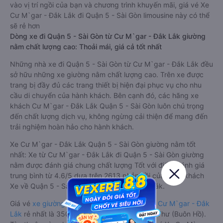
vào vị trí ngồi của bạn và chương trình khuyến mãi, giá vé Xe
Cư M`gar - Đắk Lắk đi Quận 5 - Sài Gòn limousine này có thể
sẽ rẻ hơn
Dòng xe đi Quận 5 - Sài Gòn từ Cư M`gar - Đắk Lắk giường
nằm chất lượng cao: Thoải mái, giá cả tốt nhất
Những nhà xe đi Quận 5 - Sài Gòn từ Cư M`gar - Đắk Lắk đều
sở hữu những xe giường nằm chất lượng cao. Trên xe được
trang bị đầy đủ các trang thiết bị hiện đại phục vụ cho nhu
cầu di chuyển của hành khách. Bên cạnh đó, các hãng xe
khách Cư M`gar - Đắk Lắk Quận 5 - Sài Gòn luôn chú trọng
đến chất lượng dịch vụ, không ngừng cải thiện để mang đến
trải nghiệm hoàn hảo cho hành khách.
Xe Cư M`gar - Đắk Lắk Quận 5 - Sài Gòn giường nằm tốt
nhất: Xe từ Cư M`gar - Đắk Lắk đi Quận 5 - Sài Gòn giường
nằm được đánh giá chung chất lượng Tốt với điểm đánh giá
trung bình từ 4.6/5 dựa trên 2613 phản hồi của hành khách
Xe về Quận 5 - Sài Gòn từ Cư M`gar - Đắk Lắk.
Giá vé
xe giường nằm đi Quận 5 - Sài Gòn từ Cư M`gar - Đắk
Lắk
rẻ nhất là 350000VND của hãng xe Anh Thư (Buôn Hồ).