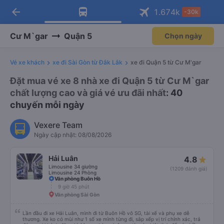
arrow_back
Tải app Vexere ngay!
Tải app Vexere
1.674
k
-30k
Mở app
Mở app
Nhận ưu đãi thành viên độc
-30k/ghế khi đặt vé máy bay qua
quyền
app
Cư M`gar
Quận 5
Chọn ngày
Vé xe khách
xe đi Sài Gòn từ Đắk Lắk
xe đi Quận 5 từ Cư M'gar
Đặt mua vé xe 8 nhà xe đi Quận 5 từ Cư M`gar
chất lượng cao và giá vé ưu đãi nhất
: 40
chuyến mỗi ngày
Vexere Team
Ngày cập nhật: 08/08/2026
Hải Luân
4.8
Limousine 34 giường
(1209 đánh giá)
Limousine 24 Phòng
Văn phòng Buôn Hồ
9 giờ 45 phút
Văn phòng Sài Gòn
Lần đầu đi xe Hải Luân, mình đi từ Buôn Hồ vô SG, tài xế và phụ xe dễ
thương. Xe ko có mùi như 1 số xe mình từng đi, sắp xếp vị trí chính xác, trả