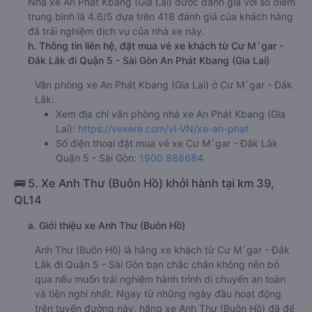
Nhà xe An Phát Kbang (Gia Lai) được đánh giá với số điểm
trung bình là 4.6/5 dựa trên 418 đánh giá của khách hàng
đã trải nghiệm dịch vụ của nhà xe này.
h. Thông tin liên hệ, đặt mua vé xe khách từ Cư M`gar -
Đắk Lắk đi Quận 5 - Sài Gòn An Phát Kbang (Gia Lai)
Văn phòng xe An Phát Kbang (Gia Lai) ở Cư M`gar - Đắk
Lắk:
Xem địa chỉ văn phòng nhà xe An Phát Kbang (Gia
Lai):
https://vexere.com/vi-VN/xe-an-phat
Số điện thoại đặt mua vé xe Cư M`gar - Đắk Lắk
Quận 5 - Sài Gòn:
1900 888684
🚌 5. Xe Anh Thư (Buôn Hồ) khởi hành tại km 39,
QL14
a. Giới thiệu xe Anh Thư (Buôn Hồ)
Anh Thư (Buôn Hồ) là hãng xe khách từ Cư M`gar - Đắk
Lắk đi Quận 5 - Sài Gòn bạn chắc chắn không nên bỏ
qua nếu muốn trải nghiệm hành trình di chuyển an toàn
và tiện nghi nhất. Ngay từ những ngày đầu hoạt động
trên tuyến đường này, hãng xe Anh Thư (Buôn Hồ) đã để