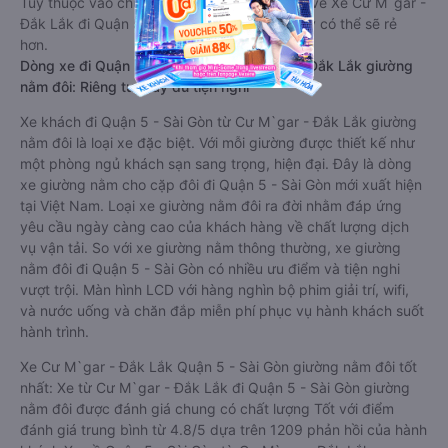
Tùy thuộc vào chương trình khuyến mãi, giá vé Xe Cư M`gar -
Đắk Lắk đi Quận 5 - Sài Gòn giường nằm này có thể sẽ rẻ
hơn.
Dòng xe đi Quận 5 - Sài Gòn từ Cư M`gar - Đắk Lắk giường
nằm đôi: Riêng tư, đầy đủ tiện nghi
Xe khách đi Quận 5 - Sài Gòn từ Cư M`gar - Đắk Lắk giường
nằm đôi là loại xe đặc biệt. Với mỗi giường được thiết kế như
một phòng ngủ khách sạn sang trọng, hiện đại. Đây là dòng
xe giường nằm cho cặp đôi đi Quận 5 - Sài Gòn mới xuất hiện
tại Việt Nam. Loại xe giường nằm đôi ra đời nhằm đáp ứng
yêu cầu ngày càng cao của khách hàng về chất lượng dịch
vụ vận tải. So với xe giường nằm thông thường, xe giường
nằm đôi đi Quận 5 - Sài Gòn có nhiều ưu điểm và tiện nghi
vượt trội. Màn hình LCD với hàng nghìn bộ phim giải trí, wifi,
và nước uống và chăn đắp miễn phí phục vụ hành khách suốt
hành trình.
Xe Cư M`gar - Đắk Lắk Quận 5 - Sài Gòn giường nằm đôi tốt
nhất: Xe từ Cư M`gar - Đắk Lắk đi Quận 5 - Sài Gòn giường
nằm đôi được đánh giá chung có chất lượng Tốt với điểm
đánh giá trung bình từ 4.8/5 dựa trên 1209 phản hồi của hành