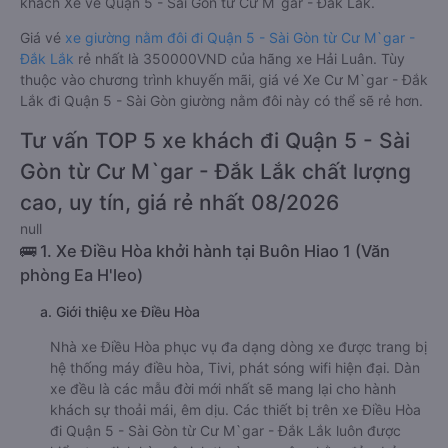
khách Xe về Quận 5 - Sài Gòn từ Cư M`gar - Đắk Lắk.
Giá vé
xe giường nằm đôi đi Quận 5 - Sài Gòn từ Cư M`gar -
Đắk Lắk
rẻ nhất là 350000VND của hãng xe Hải Luân. Tùy
thuộc vào chương trình khuyến mãi, giá vé Xe Cư M`gar - Đắk
Lắk đi Quận 5 - Sài Gòn giường nằm đôi này có thể sẽ rẻ hơn.
Tư vấn TOP 5 xe khách đi Quận 5 - Sài
Gòn từ Cư M`gar - Đắk Lắk chất lượng
cao, uy tín, giá rẻ nhất 08/2026
null
🚌 1. Xe Điều Hòa khởi hành tại Buôn Hiao 1 (Văn
phòng Ea H'leo)
a. Giới thiệu xe Điều Hòa
Nhà xe Điều Hòa phục vụ đa dạng dòng xe được trang bị
hệ thống máy điều hòa, Tivi, phát sóng wifi hiện đại. Dàn
xe đều là các mẫu đời mới nhất sẽ mang lại cho hành
khách sự thoải mái, êm dịu. Các thiết bị trên xe Điều Hòa
đi Quận 5 - Sài Gòn từ Cư M`gar - Đắk Lắk luôn được