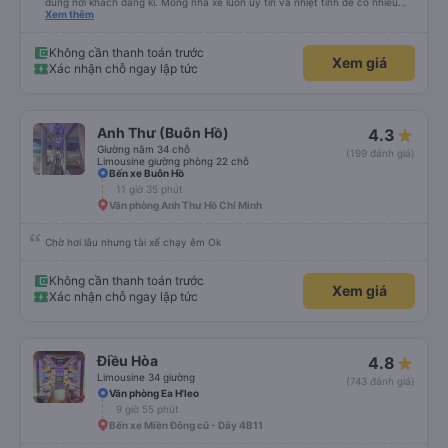
đúng nơi khách đăng kí. Mong nhà xe luôn uy tín và nhiệt tình để có nhiều
khách hàng hơn nữa
Xem thêm
Không cần thanh toán trước
Xem giá
Xác nhận chỗ ngay lập tức
Anh Thư (Buôn Hồ)
4.3
Giường nằm 34 chỗ
(199 đánh giá)
Limousine giường phòng 22 chỗ
Bến xe Buôn Hồ
11 giờ 35 phút
Văn phòng Anh Thư Hồ Chí Minh
Chờ hơi lâu nhưng tài xế chạy êm Ok
Không cần thanh toán trước
Xem giá
Xác nhận chỗ ngay lập tức
Điều Hòa
4.8
Limousine 34 giường
(743 đánh giá)
Văn phòng Ea H'leo
9 giờ 55 phút
Bến xe Miền Đông cũ - Dãy 4B11