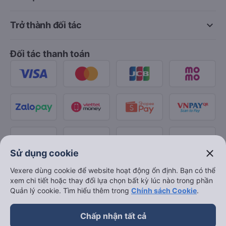
keyboard_arrow_down
Trở thành đối tác
Đối tác thanh toán
close
Sử dụng cookie
Vexere dùng cookie để website hoạt động ổn định. Bạn có thể
xem chi tiết hoặc thay đổi lựa chọn bất kỳ lúc nào trong phần
Quản lý cookie. Tìm hiểu thêm trong
Chính sách Cookie
.
Chấp nhận tất cả