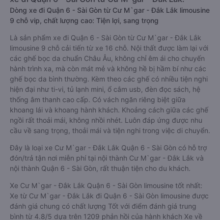
Dòng xe đi Quận 6 - Sài Gòn từ Cư M`gar - Đắk Lắk limousine
9 chỗ vip, chất lượng cao: Tiện lợi, sang trọng
Là sản phẩm xe đi Quận 6 - Sài Gòn từ Cư M`gar - Đắk Lắk
limousine 9 chỗ cải tiến từ xe 16 chỗ. Nội thất được làm lại với
các ghế bọc da chuẩn Châu Âu, không chỉ êm ái cho chuyến
hành trình xa, mà còn mát mẻ và không hề bị hầm bí như các
ghế bọc da bình thường. Kèm theo các ghế có nhiều tiện nghi
hiện đại như ti-vi, tủ lạnh mini, ổ cắm usb, đèn đọc sách, hệ
thống âm thanh cao cấp. Có vách ngăn riêng biệt giữa
khoang lái và khoang hành khách. Khoảng cách giữa các ghế
ngồi rất thoải mái, không nhồi nhét. Luôn đáp ứng được nhu
cầu về sang trọng, thoải mái và tiện nghi trong việc di chuyển.
Đây là loại xe Cư M`gar - Đắk Lắk Quận 6 - Sài Gòn có hỗ trợ
đón/trả tận nơi miễn phí tại nội thành Cư M`gar - Đắk Lắk và
nội thành Quận 6 - Sài Gòn, rất thuận tiện cho du khách.
Xe Cư M`gar - Đắk Lắk Quận 6 - Sài Gòn limousine tốt nhất:
Xe từ Cư M`gar - Đắk Lắk đi Quận 6 - Sài Gòn limousine được
đánh giá chung có chất lượng Tốt với điểm đánh giá trung
bình từ 4.8/5 dựa trên 1209 phản hồi của hành khách Xe về