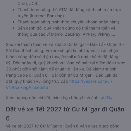
Card, JCB).
Thanh toán bằng thẻ ATM đã đăng ký thanh toán trực
tuyến (Internet Banking).
Thanh toán bằng hình thức chuyển khoản ngân hàng.
Bên cạnh đó, quý khách cũng có thể thanh toán vé
thông qua các ví Momo, ZaloPay, AirPay, VNPay,…
Sau khi thanh toán vé xe khách Cư M`gar - Đắk Lắk Quận 6 -
Sài Gòn thành công, Vexere sẽ gửi tin nhắn/email xác nhận
thành công đến số điện thoại/email mà quý khách đã đăng
ký. Đến ngày đi, quý khách vui lòng có mặt tại điểm đón trước
30 phút giờ khởi hành để chuẩn bị lên xe. Để kiểm tra tình
trạng vé xe đi Quận 6 - Sài Gòn từ Cư M`gar - Đắk Lắk đã
đặt, quý khách vui lòng truy cập
https://vexere.com/vi-
VN/booking/ticketinfo
Xem hướng dẫn chi tiết, minh họa bằng hình ảnh
tại đây.
Đặt vé xe Tết 2027 từ Cư M`gar đi Quận
6
Vé xe tết 2027 từ Cư M`gar đi Quận 6 vẫn chưa được công