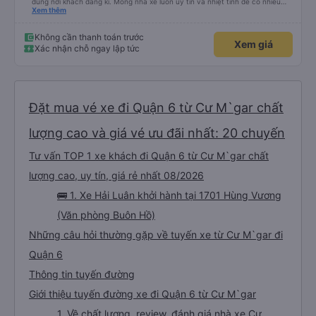
đúng nơi khách đăng kí. Mong nhà xe luôn uy tín và nhiệt tình để có nhiều
khách hàng hơn nữa
Xem thêm
Không cần thanh toán trước
Xem giá
Xác nhận chỗ ngay lập tức
Đặt mua vé xe đi Quận 6 từ Cư M`gar chất
lượng cao và giá vé ưu đãi nhất: 20 chuyến
Tư vấn TOP 1 xe khách đi Quận 6 từ Cư M`gar chất
lượng cao, uy tín, giá rẻ nhất 08/2026
🚌 1. Xe Hải Luân khởi hành tại 1701 Hùng Vương
(Văn phòng Buôn Hồ)
Những câu hỏi thường gặp về tuyến xe từ Cư M`gar đi
Quận 6
Thông tin tuyến đường
Giới thiệu tuyến đường xe đi Quận 6 từ Cư M`gar
1. Về chất lượng, review, đánh giá nhà xe Cư