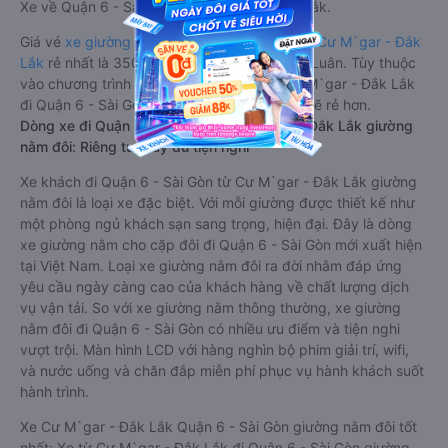
Xe về Quận 6 - Sài Gòn từ Cư M`gar - Đắk Lắk.
Giá vé
xe giường nằm đi Quận 6 - Sài Gòn từ Cư M`gar - Đắk
Lắk
rẻ nhất là 350000VND của hãng xe Hải Luân. Tùy thuộc
vào chương trình khuyến mãi, giá vé Xe Cư M`gar - Đắk Lắk
đi Quận 6 - Sài Gòn giường nằm này có thể sẽ rẻ hơn.
Dòng xe đi Quận 6 - Sài Gòn từ Cư M`gar - Đắk Lắk giường
nằm đôi: Riêng tư, đầy đủ tiện nghi
Xe khách đi Quận 6 - Sài Gòn từ Cư M`gar - Đắk Lắk giường
nằm đôi là loại xe đặc biệt. Với mỗi giường được thiết kế như
một phòng ngủ khách sạn sang trọng, hiện đại. Đây là dòng
xe giường nằm cho cặp đôi đi Quận 6 - Sài Gòn mới xuất hiện
tại Việt Nam. Loại xe giường nằm đôi ra đời nhằm đáp ứng
yêu cầu ngày càng cao của khách hàng về chất lượng dịch
vụ vận tải. So với xe giường nằm thông thường, xe giường
nằm đôi đi Quận 6 - Sài Gòn có nhiều ưu điểm và tiện nghi
vượt trội. Màn hình LCD với hàng nghìn bộ phim giải trí, wifi,
và nước uống và chăn đắp miễn phí phục vụ hành khách suốt
hành trình.
Xe Cư M`gar - Đắk Lắk Quận 6 - Sài Gòn giường nằm đôi tốt
nhất: Xe từ Cư M`gar - Đắk Lắk đi Quận 6 - Sài Gòn giường