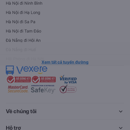
Hà Nội đi Ninh Bình
Hà Nội đi Hạ Long
Hà Nội đi Sa Pa
Hà Nội đi Tam Đảo
Đà Nẵng đi Hội An
Đà Nẵng đi Huế
Hải Phòng đi Hà Nội
Xem tất cả tuyến đường
keyboard_arrow_down
Về chúng tôi
keyboard_arrow_down
Hỗ trợ