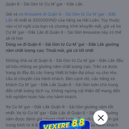
Quận 6 - Sài Gòn từ Cư M`gar - Đắk Lắk.
Giá vé
xe limousine đi Quận 6 - Sài Gòn từ Cư M`gar - Đắk
Lắk
rẻ nhất là 350000VND của hãng xe Hải Luân. Tùy thuộc
vào vị trí ngồi của bạn và chương trình khuyến mãi, giá vé Xe
Cư M`gar - Đắk Lắk đi Quận 6 - Sài Gòn limousine này có thể
sẽ rẻ hơn
Dòng xe đi Quận 6 - Sài Gòn từ Cư M`gar - Đắk Lắk giường
nằm chất lượng cao: Thoải mái, giá cả tốt nhất
Những nhà xe đi Quận 6 - Sài Gòn từ Cư M`gar - Đắk Lắk đều
sở hữu những xe giường nằm chất lượng cao. Trên xe được
trang bị đầy đủ các trang thiết bị hiện đại phục vụ cho nhu
cầu di chuyển của hành khách. Bên cạnh đó, các hãng xe
khách Cư M`gar - Đắk Lắk Quận 6 - Sài Gòn luôn chú trọng
đến chất lượng dịch vụ, không ngừng cải thiện để mang đến
trải nghiệm hoàn hảo cho hành khách.
Xe Cư M`gar - Đắk Lắk Quận 6 - Sài Gòn giường nằm tốt
nhất: Xe từ Cư M`gar - Đắk Lắk đi Quận 6 - Sài Gòn giường
nằm được đánh giá chung chất lượng Tốt với điểm đánh giá
trung bình từ 4.8/5 dựa trên 1209 phản hồi của hành khách