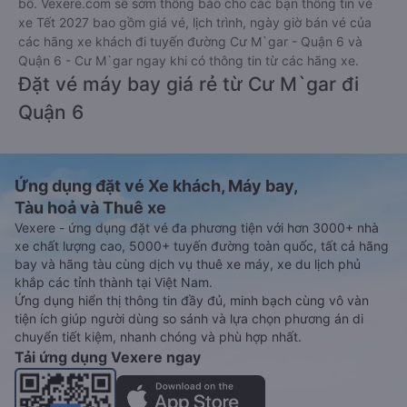
bố. Vexere.com sẽ sớm thông báo cho các bạn thông tin vé
xe Tết 2027 bao gồm giá vé, lịch trình, ngày giờ bán vé của
các hãng xe khách đi tuyến đường Cư M`gar - Quận 6 và
Quận 6 - Cư M`gar ngay khi có thông tin từ các hãng xe.
Đặt vé máy bay giá rẻ từ Cư M`gar đi
Quận 6
Ứng dụng đặt vé Xe khách, Máy bay,
Tàu hoả và Thuê xe
Vexere - ứng dụng đặt vé đa phương tiện với hơn 3000+ nhà
xe chất lượng cao, 5000+ tuyến đường toàn quốc, tất cả hãng
bay và hãng tàu cùng dịch vụ thuê xe máy, xe du lịch phủ
khắp các tỉnh thành tại Việt Nam.
Ứng dụng hiển thị thông tin đầy đủ, minh bạch cùng vô vàn
tiện ích giúp người dùng so sánh và lựa chọn phương án di
chuyển tiết kiệm, nhanh chóng và phù hợp nhất.
Tải ứng dụng Vexere ngay