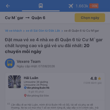
arrow_back
Tải app Vexere ngay!
Tải app Vexere
1.663
k
-30k
Mở app
Mở app
Nhận ưu đãi thành viên độc
-30k/ghế khi đặt vé máy bay qua
quyền
app
Cư M`gar
Quận 6
Chọn ngày
Vé xe khách
xe đi Sài Gòn từ Đắk Lắk
xe đi Quận 6 từ Cư M'gar
Đặt mua vé xe 4 nhà xe đi Quận 6 từ Cư M`gar
chất lượng cao và giá vé ưu đãi nhất
: 20
chuyến mỗi ngày
Vexere Team
Ngày cập nhật: 07/08/2026
Hải Luân
4.8
Limousine 34 giường
(1209 đánh giá)
Limousine 24 Phòng
Văn phòng Buôn Hồ
9 giờ 45 phút
Văn phòng Sài Gòn
Lần đầu đi xe Hải Luân, mình đi từ Buôn Hồ vô SG, tài xế và phụ xe dễ
thương. Xe ko có mùi như 1 số xe mình từng đi, sắp xếp vị trí chính xác, trả