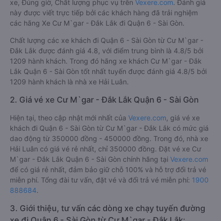
xe, Đúng giờ, Chất lượng phục vụ trên
Vexere.com
. Đánh giá
này được viết trực tiếp bởi các khách hàng đã trải nghiệm
các hãng Xe Cư M`gar - Đắk Lắk đi Quận 6 - Sài Gòn.
Chất lượng các xe khách đi Quận 6 - Sài Gòn từ Cư M`gar -
Đắk Lắk được đánh giá 4.8, với điểm trung bình là 4.8/5 bởi
1209 hành khách. Trong đó hãng xe khách Cư M`gar - Đắk
Lắk Quận 6 - Sài Gòn tốt nhất tuyến được đánh giá 4.8/5 bởi
1209 hành khách là nhà xe Hải Luân.
2. Giá vé xe Cư M`gar - Đắk Lắk Quận 6 - Sài Gòn
Hiện tại, theo cập nhật mới nhất của
Vexere.com
, giá vé xe
khách đi Quận 6 - Sài Gòn từ Cư M`gar - Đắk Lắk có mức giá
dao động từ 350000 đồng - 450000 đồng. Trong đó, nhà xe
Hải Luân có giá vé rẻ nhất, chỉ 350000 đồng. Đặt vé xe Cư
M`gar - Đắk Lắk Quận 6 - Sài Gòn chính hãng tại
Vexere.com
để có giá rẻ nhất, đảm bảo giữ chỗ 100% và hỗ trợ đổi trả vé
miễn phí. Tổng đài tư vấn, đặt vé và đổi trả vé miễn phí:
1900
888684
.
3. Giới thiệu, tư vấn các dòng xe chạy tuyến đường
xe đi Quận 6 - Sài Gòn từ Cư M`gar - Đắk Lắk: