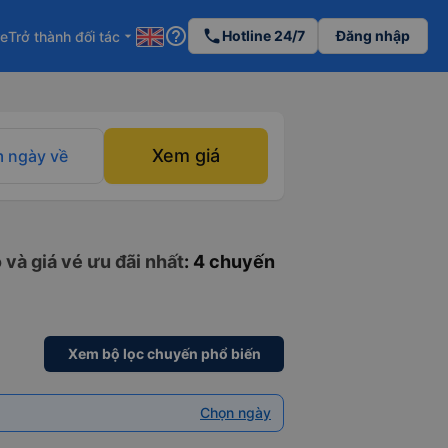
help_outline
phone
Hotline 24/7
Đăng nhập
re
Trở thành đối tác
arrow_drop_down
Xem giá
 ngày về
và giá vé ưu đãi nhất
: 4 chuyến
Xem bộ lọc chuyến phổ biến
Chọn ngày