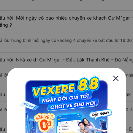
âu hỏi: Mỗi ngày có bao nhiêu chuyến xe khách Cư M`gar 
ẵng ?
rả lời: Trung bình mỗi ngày có khoảng 4 chuyến xe bắt đầu từ 16:00
âu hỏi: Nhà xe đi Cư M`gar - Đắk Lắk Thanh Khê - Đà Nẵn
rả lời: Chuyến xe có giờ xuất phát sớm nhất vào lúc 16:00 là của nh
âu hỏi: Nhà xe đi Thanh Khê - Đà Nẵng từ Cư M`gar - Đắk 
rả lời: Chuyến xe có giờ xuất phát trễ (muộn) nhất là vào lúc 19:30 
âu hỏi: Review xe đi Thanh Khê - Đà Nẵng từ Cư M`gar - Đ