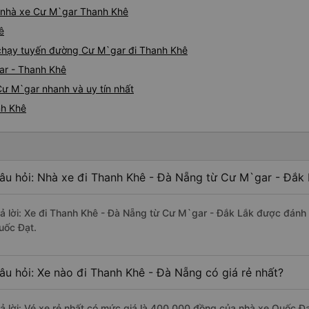
iá nhà xe Cư M`gar Thanh Khê
ê
e chạy tuyến đường Cư M`gar đi Thanh Khê
ar - Thanh Khê
Cư M`gar nhanh và uy tín nhất
nh Khê
âu hỏi: Nhà xe đi Thanh Khê - Đà Nẵng từ Cư M`gar - Đắk 
rả lời: Xe đi Thanh Khê - Đà Nẵng từ Cư M`gar - Đắk Lắk được đánh 
uốc Đạt.
âu hỏi: Xe nào đi Thanh Khê - Đà Nẵng có giá rẻ nhất?
rả lời: Vé xe rẻ nhất có mức giá là 400.000 đồng của nhà xe Quốc Đạ