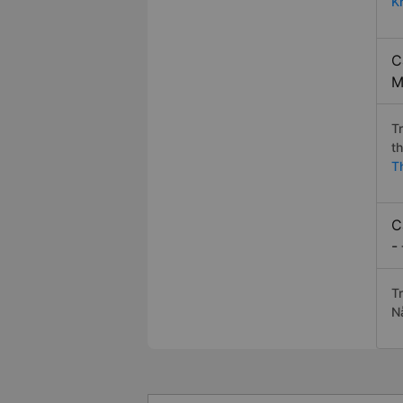
K
C
M
T
t
T
C
-
T
N