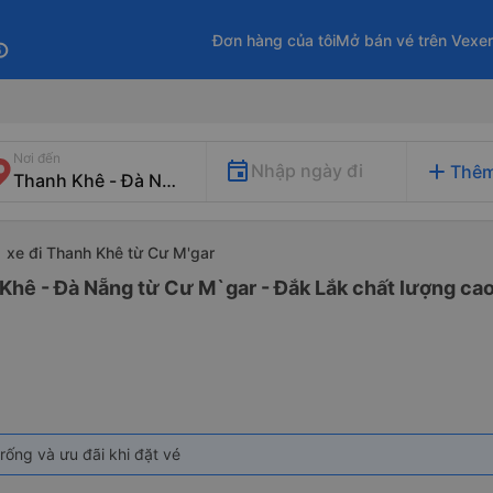
Đơn hàng của tôi
Mở bán vé trên Vexe
fo
Nơi đến
add
Nhập ngày đi
Thêm
xe đi Thanh Khê từ Cư M'gar
Khê - Đà Nẵng từ Cư M`gar - Đắk Lắk chất lượng cao 
rống và ưu đãi khi đặt vé