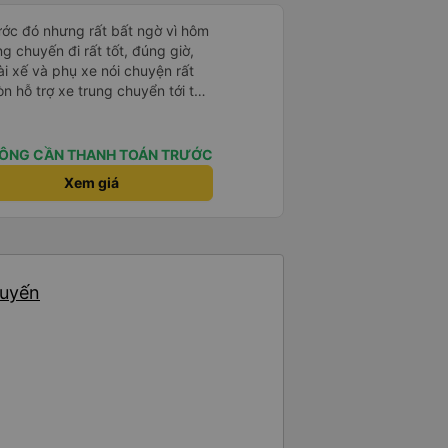
rước đó nhưng rất bất ngờ vì hôm
ng chuyến đi rất tốt, đúng giờ,
tài xế và phụ xe nói chuyện rất
òn hỗ trợ xe trung chuyển tới tận
g nhà xe duy trì được chất lượng
ÔNG CẦN THANH TOÁN TRƯỚC
Xem giá
huyến