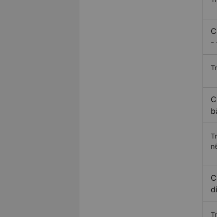
C
-
Tr
C
b
T
n
C
d
T