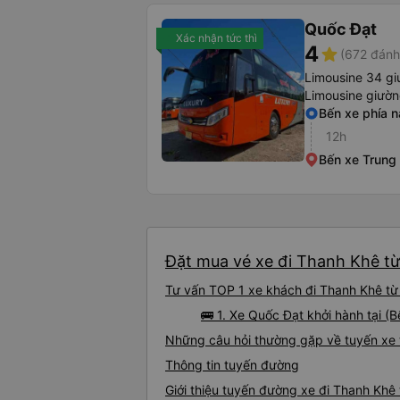
Quốc Đạt
Xác nhận tức thì
4
star
(672 đánh
Limousine 34 gi
Limousine giườ
Bến xe phía 
12h
Bến xe Trung
Đặt mua vé xe đi Thanh Khê từ
Tư vấn TOP 1 xe khách đi Thanh Khê từ 
🚌 1. Xe Quốc Đạt khởi hành tại 
Những câu hỏi thường gặp về tuyến xe
Thông tin tuyến đường
Giới thiệu tuyến đường xe đi Thanh Khê