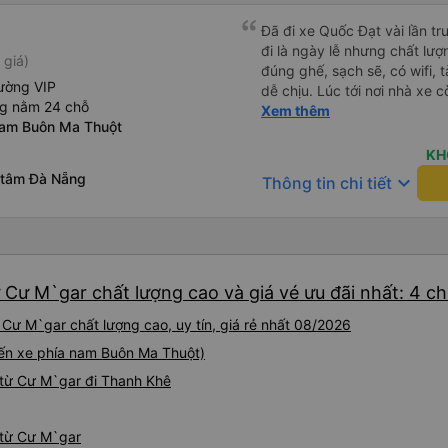
Đã đi xe Quốc Đạt vài lần t
đi là ngày lễ nhưng chất lượ
 giá)
đúng ghế, sạch sẽ, có wifi, 
ường VIP
dễ chịu. Lúc tới nơi nhà xe c
ng nằm 24 chỗ
nhà. 10đ cho nhà xe, hy vọn
Xem thêm
nam Buôn Ma Thuột
này. Cảm ơn
KH
 tâm Đà Nẵng
keyboard_arrow_down
Thông tin chi tiết
 Cư M`gar chất lượng cao và giá vé ưu đãi nhất: 4 c
Cư M`gar chất lượng cao, uy tín, giá rẻ nhất 08/2026
(Bến xe phía nam Buôn Ma Thuột)
 từ Cư M`gar đi Thanh Khê
 từ Cư M`gar