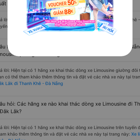
uất sắc, cao cấp nhất?
rả lời: Tạm thời chưa đủ review để đánh giá có nhà xe đi Thanh Khê
uyến đường này có chất lượng xuất sắc.
âu hỏi: Có loại xe Cư M`gar - Đắk Lắk Thanh Khê - Đà Nẵn
imousine phòng đôi không?
rả lời: Hiện tại có 1 hãng xe khai thác dòng xe Limousine giường đôi
ạn có thể tham khảo thêm thông tin và đặt vé các nhà xe này tại tra
ắk Lắk đi Thanh Khê - Đà Nẵng
âu hỏi: Các hãng xe nào khai thác dòng xe Limousine đi 
 Đắk Lắk?
rả lời: Hiện tại có 1 hãng xe khai thác dòng xe Limousine trên tuyến
ham khảo thêm thông tin và đặt vé các nhà xe này tại trang này:
Xe l