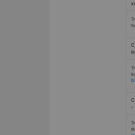
x
T
t
C
l
T
b
Đ
C
-
T
t