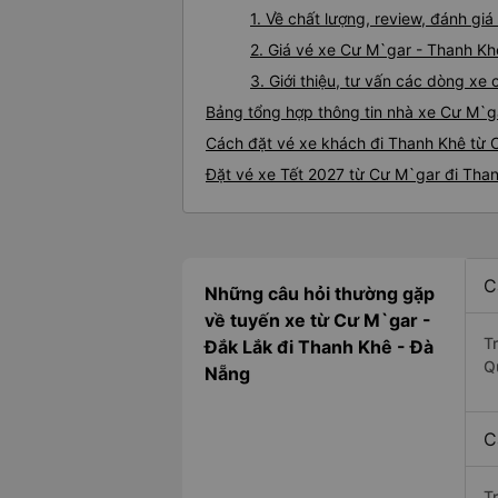
1. Về chất lượng, review, đánh g
2. Giá vé xe Cư M`gar - Thanh Kh
3. Giới thiệu, tư vấn các dòng x
Bảng tổng hợp thông tin nhà xe Cư M`g
Cách đặt vé xe khách đi Thanh Khê từ 
Đặt vé xe Tết 2027 từ Cư M`gar đi Tha
C
Những câu hỏi thường gặp
về tuyến xe từ Cư M`gar -
T
Đắk Lắk đi Thanh Khê - Đà
Q
Nẵng
C
T