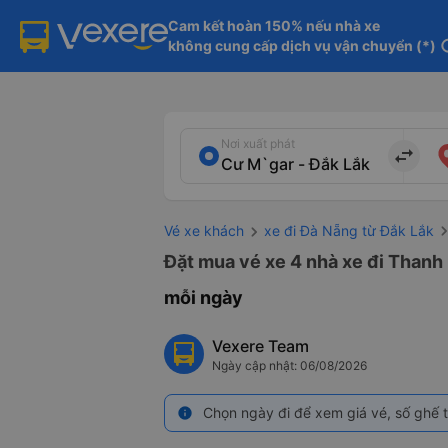
Cam kết hoàn 150% nếu nhà xe

không cung cấp dịch vụ vận chuyển (*)
in
Nơi xuất phát
import_export
Vé xe khách
xe đi Đà Nẵng từ Đắk Lắk
Đặt mua vé xe 4 nhà xe đi Thanh 
mỗi ngày
Vexere Team
Ngày cập nhật: 06/08/2026
Chọn ngày đi để xem giá vé, số ghế t
info