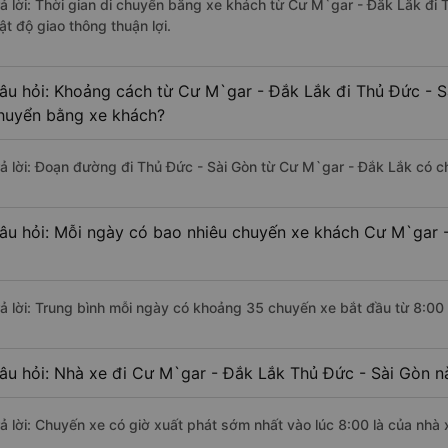
rả lời: Thời gian di chuyển bằng xe khách từ Cư M`gar - Đắk Lắk đi 
ật độ giao thông thuận lợi.
âu hỏi: Khoảng cách từ Cư M`gar - Đắk Lắk đi Thủ Đức - S
huyển bằng xe khách?
rả lời: Đoạn đường đi Thủ Đức - Sài Gòn từ Cư M`gar - Đắk Lắk có 
âu hỏi: Mỗi ngày có bao nhiêu chuyến xe khách Cư M`gar -
rả lời: Trung bình mỗi ngày có khoảng 35 chuyến xe bắt đầu từ 8:00
âu hỏi: Nhà xe đi Cư M`gar - Đắk Lắk Thủ Đức - Sài Gòn n
rả lời: Chuyến xe có giờ xuất phát sớm nhất vào lúc 8:00 là của nhà 