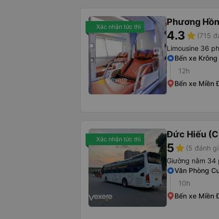
Phương Hồn
Xác nhận tức thì
4.3
star
(715 đ
Limousine 36 p
Bến xe Krông
12h
Bến xe Miền 
Đức Hiếu (C
Xác nhận tức thì
5
star
(5 đánh gi
Giường nằm 34
Văn Phòng C
10h
Bến xe Miền 