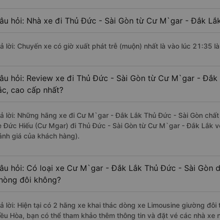
âu hỏi: Nhà xe đi Thủ Đức - Sài Gòn từ Cư M`gar - Đắk Lắk
rả lời: Chuyến xe có giờ xuất phát trễ (muộn) nhất là vào lúc 21:35 l
âu hỏi: Review xe đi Thủ Đức - Sài Gòn từ Cư M`gar - Đắk 
ắc, cao cấp nhất?
rả lời: Những hãng xe đi Cư M`gar - Đắk Lắk Thủ Đức - Sài Gòn chất 
e Đức Hiếu (Cư Mgar) đi Thủ Đức - Sài Gòn từ Cư M`gar - Đắk Lắk vớ
ánh giá của khách hàng).
âu hỏi: Có loại xe Cư M`gar - Đắk Lắk Thủ Đức - Sài Gòn d
hòng đôi không?
rả lời: Hiện tại có 2 hãng xe khai thác dòng xe Limousine giường đôi
iều Hòa, bạn có thể tham khảo thêm thông tin và đặt vé các nhà xe n