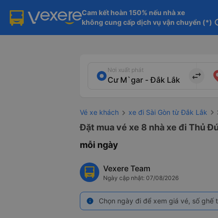
Cam kết hoàn 150% nếu nhà xe

không cung cấp dịch vụ vận chuyển (*)
in
Nơi xuất phát
import_export
Vé xe khách
xe đi Sài Gòn từ Đắk Lắk
Đặt mua vé xe 8 nhà xe đi Thủ Đứ
mỗi ngày
Vexere Team
Ngày cập nhật: 07/08/2026
Chọn ngày đi để xem giá vé, số ghế t
info