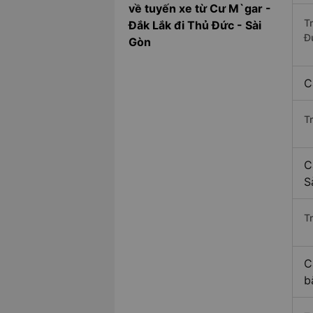
về tuyến xe từ Cư M`gar -
T
Đắk Lắk đi Thủ Đức - Sài
Đ
Gòn
C
T
C
S
Tr
C
b