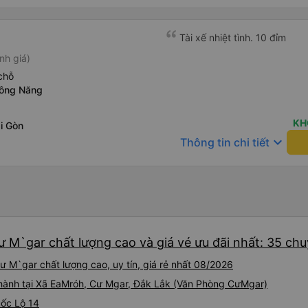
Tài xế nhiệt tình. 10 đỉm
nh giá)
chỗ
rông Năng
KH
i Gòn
keyboard_arrow_down
Thông tin chi tiết
ư M`gar chất lượng cao và giá vé ưu đãi nhất: 35 ch
 M`gar chất lượng cao, uy tín, giá rẻ nhất 08/2026
 hành tại Xã EaMróh, Cư Mgar, Đắk Lắk (Văn Phòng CưMgar)
uốc Lộ 14