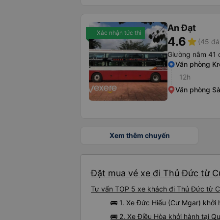
An Đạt
Xác nhận tức thì
4.6
star
(45 đá
Giường nằm 41 
Văn phòng K
12h
Văn phòng Sà
Xem thêm chuyến
Đặt mua vé xe đi Thủ Đức từ C
Tư vấn TOP 5 xe khách đi Thủ Đức từ Cư
🚌 1. Xe Đức Hiếu (Cư Mgar) khởi
🚌 2. Xe Điều Hòa khởi hành tại Q