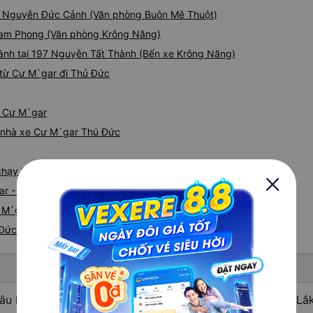
 93 Nguyễn Đức Cảnh (Văn phòng Buôn Mê Thuột)
2 Tam Phong (Văn phòng Krông Năng)
hành tại 197 Nguyễn Tất Thành (Bến xe Krông Năng)
 từ Cư M`gar đi Thủ Đức
ừ Cư M`gar
iá nhà xe Cư M`gar Thủ Đức
e chạy tuyến đường Cư M`gar đi Thủ Đức
ar - Thủ Đức
 M`gar nhanh và uy tín nhất
 Đức
âu hỏi: Nhà xe đi Thủ Đức - Sài Gòn từ Cư M`gar - Đắk Lắk