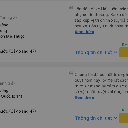
Lần đầu đi xe Hải Luân, mình
phụ xe dễ thương. Xe ko có 
đánh giá)
sắp xếp vị trí chính xác, tr
iường
nhà xe luôn uy tín và nhiệt 
hòng
nữa
Xem thêm
uôn Mê Thuột
KH
hước (Cây xăng 47)
keyboard_arrow_down
Thông tin chi tiết
Chúng tôi đã có một trải ngh
buýt hôm nay! 💯 Xe rất sạc
ánh giá)
thực sự mang lại cảm giác c
iường
sở vật chất tuyệt vời được c
 Quốc lộ 14)
và ngăn nắp. Nhân viên và tà
Xem thêm
chu đáo, giúp chuyến đi của
căng thẳng. Sự chuyên nghiệ
KH
hước (Cây xăng 47)
chung, đó là trải nghiệm du lị
keyboard_arrow_down
Thông tin chi tiết
đình. Chúng tôi rất vui và h
giới thiệu! 💛 Về ứng dụng, n