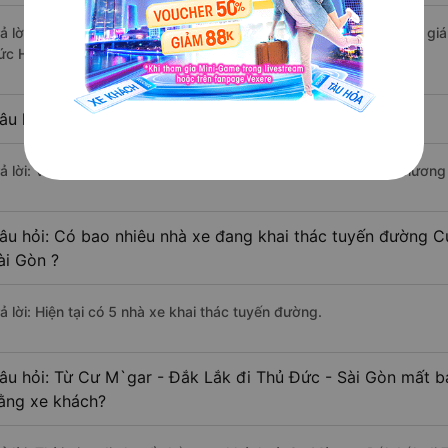
rả lời: Xe đi Thủ Đức - Sài Gòn từ Cư M`gar - Đắk Lắk được đánh giá
ức Hiếu (Cư Mgar), Điều Hòa, Hải Luân.
âu hỏi: Xe nào đi Thủ Đức - Sài Gòn có giá rẻ nhất?
rả lời: Vé xe rẻ nhất có mức giá là 350.000 đồng của nhà xe Phương
âu hỏi: Có bao nhiêu nhà xe đang khai thác tuyến đường C
ài Gòn ?
ả lời: Hiện tại có 5 nhà xe khai thác tuyến đường.
âu hỏi: Từ Cư M`gar - Đắk Lắk đi Thủ Đức - Sài Gòn mất ba
ằng xe khách?