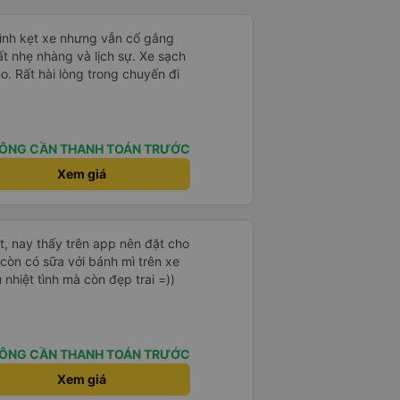
ặt chuyến đi của chúng tôi. Mọi
mình kẹt xe nhưng vẫn cố gắng
ất nhẹ nhàng và lịch sự. Xe sạch
o. Rất hài lòng trong chuyến đi
ÔNG CẦN THANH TOÁN TRƯỚC
Xem giá
t, nay thấy trên app nên đặt cho
 còn có sữa với bánh mì trên xe
 nhiệt tình mà còn đẹp trai =))
ÔNG CẦN THANH TOÁN TRƯỚC
Xem giá