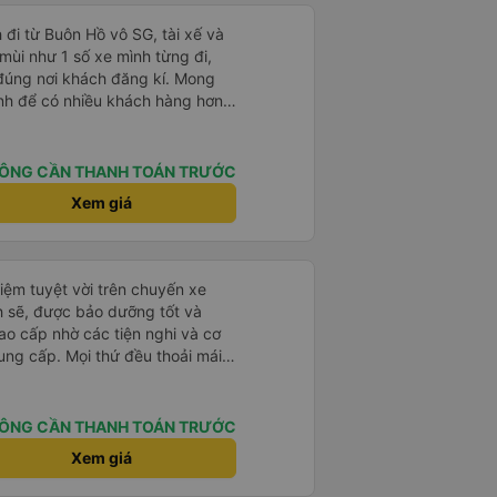
 đi từ Buôn Hồ vô SG, tài xế và
mùi như 1 số xe mình từng đi,
ả đúng nơi khách đăng kí. Mong
tình để có nhiều khách hàng hơn
ÔNG CẦN THANH TOÁN TRƯỚC
Xem giá
iệm tuyệt vời trên chuyến xe
h sẽ, được bảo dưỡng tốt và
ao cấp nhờ các tiện nghi và cơ
ung cấp. Mọi thứ đều thoải mái
i xế rất tốt bụng, hữu ích và
 chúng tôi suôn sẻ và không
p của họ thực sự nổi bật. Nhìn
ÔNG CẦN THANH TOÁN TRƯỚC
ch tốt nhất đối với tôi và gia
Xem giá
ài lòng từ đầu đến cuối. Rất đáng
ó rất dễ sử dụng, thân thiện với