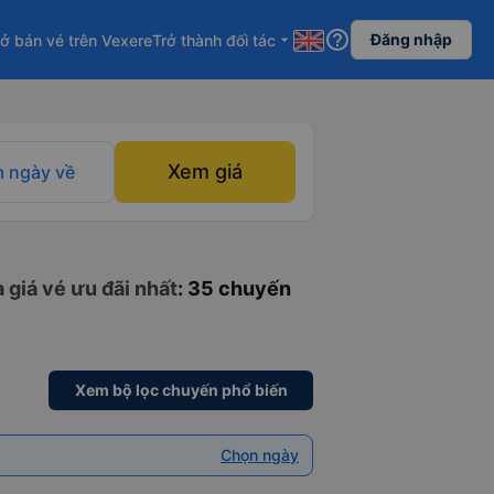
help_outline
Đăng nhập
ở bán vé trên Vexere
Trở thành đối tác
arrow_drop_down
Xem giá
 ngày về
 giá vé ưu đãi nhất
: 35 chuyến
Xem bộ lọc chuyến phổ biến
Chọn ngày