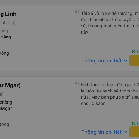
người dùng và tiện lợi khi đ
thứ đều diễn ra suôn sẻ!
g Linh
Tài xế và lơ xe dễ thương, 
đợi để mình ko trễ chuyến, r
ánh giá)
sẽ, thoáng mát, mền thơm th
hòng
này
 Năng
KH
Đông
keyboard_arrow_down
Thông tin chi tiết
ư Mgar)
Bình thường toàn đặt qua sđ
lẹ luôn. Xe sạch sẽ thơm tho
á)
nữa. Mấy bạn phụ xe thì siêu
 phòng
cho 10 saoo
ưMgar
KH
Đông
keyboard_arrow_down
Thông tin chi tiết