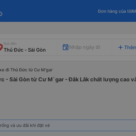
Đơn hàng của tôi
M
fo
Nơi đến
add
Nhập ngày đi
Thêm
xe đi Thủ Đức từ Cư M'gar
c - Sài Gòn từ Cư M`gar - Đắk Lắk chất lượng cao và
rống và ưu đãi khi đặt vé