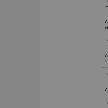
T
m
C
c
T
C
?
T
C
T