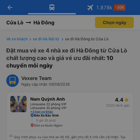
arrow_back
Tải app Vexere ngay!
Tải app Vexere
1.878
k
-30k
Mở app
Mở app
Nhận ưu đãi thành viên độc
-30k/ghế khi đặt vé máy bay qua
quyền
app
Cửa Lò
Hà Đông
Chọn ngày
Vé xe khách
xe đi Hà Nội từ
xe đi Hà Đông từ Cửa Lò
Đặt mua vé xe 4 nhà xe đi Hà Đông từ Cửa Lò
chất lượng cao và giá vé ưu đãi nhất
: 10
chuyến mỗi ngày
Vexere Team
Ngày cập nhật: 09/08/2026
Nam Quỳnh Anh
4.4
Limousine 22 phòng VIP
(2223 đánh giá)
Limousine 20 phòng VIP
+2 loại xe khác
Bến Xe Bắc Vinh
5 giờ 55 phút
Bến xe Nước Ngầm
Quy trình phục vụ của nhà xe rất tốt, gần như rất ít chỗ cần cải thiện. Tuy