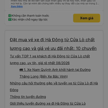
nhiên nếu nhà xe đổi bên sản xuất khăn giấy thì sẽ hay hơn, khăn giấy có
mùi hơi lạ. Còn lại mình đã chứng kiến nhiều sự thay đổi của nhà xe trong 2
tháng vừa rồi: tài xế và phụ xe ngày càng thân thiện, quy trình phục vụ rõ
Xem thêm
ràng và phục vụ nhanh chóng, đã giải quyết điểm nghẽn trung chuyển ở Hà
Nội khi đã phân vùng từng xe
Không cần thanh toán trước
Xem giá
Xác nhận chỗ ngay lập tức
Đặt mua vé xe đi Hà Đông từ Cửa Lò chất
lượng cao và giá vé ưu đãi nhất: 10 chuyến
Tư vấn TOP 1 xe khách đi Hà Đông từ Cửa Lò chất
lượng cao, uy tín, giá rẻ nhất 08/2026
🚌 1. Xe Nam Quỳnh Anh khởi hành tại Đường
Thăng Long (Bến Xe Bắc Vinh)
Những câu hỏi thường gặp về tuyến xe từ Cửa Lò đi Hà
Đông
Thông tin tuyến đường
Giới thiệu tuyến đường xe đi Hà Đông từ Cửa Lò