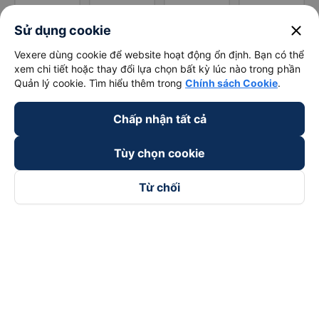
close
Sử dụng cookie
Vexere dùng cookie để website hoạt động ổn định. Bạn có thể
xem chi tiết hoặc thay đổi lựa chọn bất kỳ lúc nào trong phần
Quản lý cookie. Tìm hiểu thêm trong
Chính sách Cookie
.
Chấp nhận tất cả
Tùy chọn cookie
Từ chối
Theo dõi chúng tôi trên
Facebook
Tiktok
Youtube
Công ty TNHH Thương Mại Dịch Vụ Vexere
Địa chỉ đăng ký kinh doanh: 8C Chữ Đồng Tử, Phường Tân
Sơn Nhất, TP. Hồ Chí Minh, Việt Nam