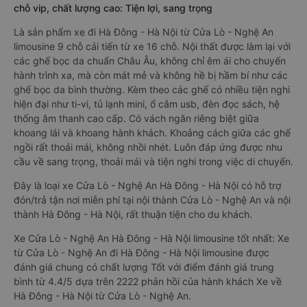
chỗ vip, chất lượng cao: Tiện lợi, sang trọng
Là sản phẩm xe đi Hà Đông - Hà Nội từ Cửa Lò - Nghệ An
limousine 9 chỗ cải tiến từ xe 16 chỗ. Nội thất được làm lại với
các ghế bọc da chuẩn Châu Âu, không chỉ êm ái cho chuyến
hành trình xa, mà còn mát mẻ và không hề bị hầm bí như các
ghế bọc da bình thường. Kèm theo các ghế có nhiều tiện nghi
hiện đại như ti-vi, tủ lạnh mini, ổ cắm usb, đèn đọc sách, hệ
thống âm thanh cao cấp. Có vách ngăn riêng biệt giữa
khoang lái và khoang hành khách. Khoảng cách giữa các ghế
ngồi rất thoải mái, không nhồi nhét. Luôn đáp ứng được nhu
cầu về sang trọng, thoải mái và tiện nghi trong việc di chuyển.
Đây là loại xe Cửa Lò - Nghệ An Hà Đông - Hà Nội có hỗ trợ
đón/trả tận nơi miễn phí tại nội thành Cửa Lò - Nghệ An và nội
thành Hà Đông - Hà Nội, rất thuận tiện cho du khách.
Xe Cửa Lò - Nghệ An Hà Đông - Hà Nội limousine tốt nhất: Xe
từ Cửa Lò - Nghệ An đi Hà Đông - Hà Nội limousine được
đánh giá chung có chất lượng Tốt với điểm đánh giá trung
bình từ 4.4/5 dựa trên 2222 phản hồi của hành khách Xe về
Hà Đông - Hà Nội từ Cửa Lò - Nghệ An.