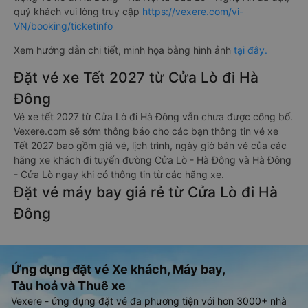
quý khách vui lòng truy cập
https://vexere.com/vi-
VN/booking/ticketinfo
Xem hướng dẫn chi tiết, minh họa bằng hình ảnh
tại đây.
Đặt vé xe Tết 2027 từ Cửa Lò đi Hà
Đông
Vé xe tết 2027 từ Cửa Lò đi Hà Đông vẫn chưa được công bố.
Vexere.com sẽ sớm thông báo cho các bạn thông tin vé xe
Tết 2027 bao gồm giá vé, lịch trình, ngày giờ bán vé của các
hãng xe khách đi tuyến đường Cửa Lò - Hà Đông và Hà Đông
- Cửa Lò ngay khi có thông tin từ các hãng xe.
Đặt vé máy bay giá rẻ từ Cửa Lò đi Hà
Đông
Ứng dụng đặt vé Xe khách, Máy bay,
Tàu hoả và Thuê xe
Vexere - ứng dụng đặt vé đa phương tiện với hơn 3000+ nhà