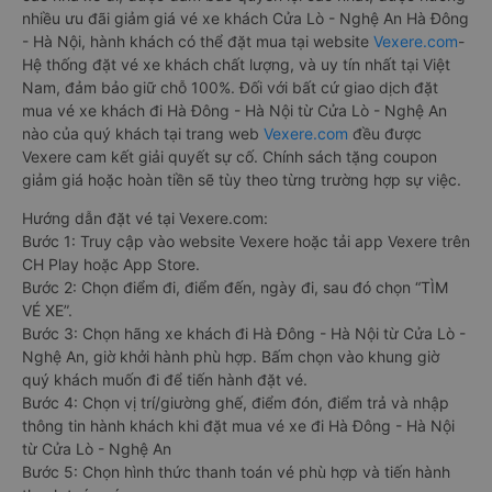
nhiều ưu đãi giảm giá vé xe khách Cửa Lò - Nghệ An Hà Đông
- Hà Nội, hành khách có thể đặt mua tại website
Vexere.com
-
Hệ thống đặt vé xe khách chất lượng, và uy tín nhất tại Việt
Nam, đảm bảo giữ chỗ 100%. Đối với bất cứ giao dịch đặt
mua vé xe khách đi Hà Đông - Hà Nội từ Cửa Lò - Nghệ An
nào của quý khách tại trang web
Vexere.com
đều được
Vexere cam kết giải quyết sự cố. Chính sách tặng coupon
giảm giá hoặc hoàn tiền sẽ tùy theo từng trường hợp sự việc.
Hướng dẫn đặt vé tại Vexere.com:
Bước 1: Truy cập vào website Vexere hoặc tải app Vexere trên
CH Play hoặc App Store.
Bước 2: Chọn điểm đi, điểm đến, ngày đi, sau đó chọn “TÌM
VÉ XE”.
Bước 3: Chọn hãng xe khách đi Hà Đông - Hà Nội từ Cửa Lò -
Nghệ An, giờ khởi hành phù hợp. Bấm chọn vào khung giờ
quý khách muốn đi để tiến hành đặt vé.
Bước 4: Chọn vị trí/giường ghế, điểm đón, điểm trả và nhập
thông tin hành khách khi đặt mua vé xe đi Hà Đông - Hà Nội
từ Cửa Lò - Nghệ An
Bước 5: Chọn hình thức thanh toán vé phù hợp và tiến hành