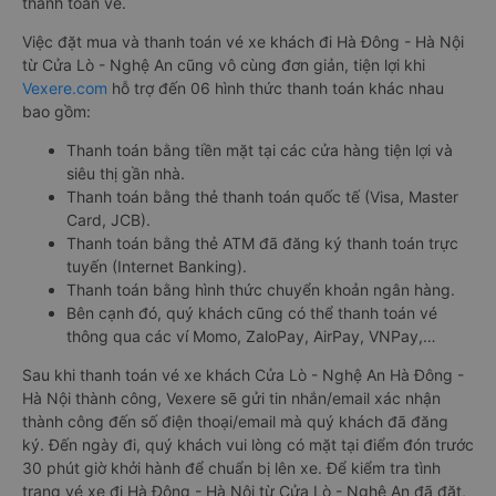
thanh toán vé.
Việc đặt mua và thanh toán vé xe khách đi Hà Đông - Hà Nội
từ Cửa Lò - Nghệ An cũng vô cùng đơn giản, tiện lợi khi
Vexere.com
hỗ trợ đến 06 hình thức thanh toán khác nhau
bao gồm:
Thanh toán bằng tiền mặt tại các cửa hàng tiện lợi và
siêu thị gần nhà.
Thanh toán bằng thẻ thanh toán quốc tế (Visa, Master
Card, JCB).
Thanh toán bằng thẻ ATM đã đăng ký thanh toán trực
tuyến (Internet Banking).
Thanh toán bằng hình thức chuyển khoản ngân hàng.
Bên cạnh đó, quý khách cũng có thể thanh toán vé
thông qua các ví Momo, ZaloPay, AirPay, VNPay,…
Sau khi thanh toán vé xe khách Cửa Lò - Nghệ An Hà Đông -
Hà Nội thành công, Vexere sẽ gửi tin nhắn/email xác nhận
thành công đến số điện thoại/email mà quý khách đã đăng
ký. Đến ngày đi, quý khách vui lòng có mặt tại điểm đón trước
30 phút giờ khởi hành để chuẩn bị lên xe. Để kiểm tra tình
trạng vé xe đi Hà Đông - Hà Nội từ Cửa Lò - Nghệ An đã đặt,