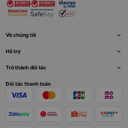
keyboard_arrow_down
Về chúng tôi
keyboard_arrow_down
Hỗ trợ
keyboard_arrow_down
Trở thành đối tác
Đối tác thanh toán