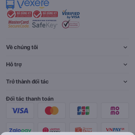
keyboard_arrow_down
Về chúng tôi
keyboard_arrow_down
Hỗ trợ
keyboard_arrow_down
Trở thành đối tác
Đối tác thanh toán