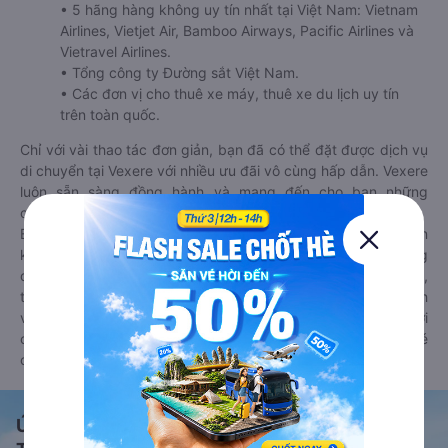
• 5 hãng hàng không uy tín nhất tại Việt Nam: Vietnam
Airlines, Vietjet Air, Bamboo Airways, Pacific Airlines và
Vietravel Airlines.
• Tổng công ty Đường sắt Việt Nam.
• Các đơn vị cho thuê xe máy, thuê xe du lịch uy tín
trên toàn quốc.
Chỉ với vài thao tác đơn giản, bạn đã có thể đặt được dịch vụ
di chuyển tại Vexere với nhiều ưu đãi vô cùng hấp dẫn. Vexere
luôn sẵn sàng đồng hành và mang đến cho bạn những
chuyến đi thoải mái, an toàn và trọn vẹn nhất.
Bên cạnh đó, bạn có thể tham khảo thêm các phương tiện
khác tại
Goyolo.com
cho chuyến đi sắp tới. Goyolo là nền tảng
đặt vé cho phép người dùng so sánh giá cả, giờ khởi hành,
thời gian di chuyển của nhiều phương tiện máy bay, xe khách
và tàu hoả. Hệ thống của Goyolo được liên kết trực tiếp với
các hãng máy bay, xe khách và tàu hoả, luôn đảm bảo có vé
cho bạn di chuyển.
Ứng dụng đặt vé Xe khách, Máy bay,