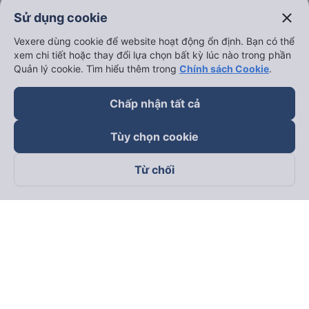
close
Sử dụng cookie
Vexere dùng cookie để website hoạt động ổn định. Bạn có thể
xem chi tiết hoặc thay đổi lựa chọn bất kỳ lúc nào trong phần
Quản lý cookie. Tìm hiểu thêm trong
Chính sách Cookie
.
Chấp nhận tất cả
Tùy chọn cookie
Từ chối
Theo dõi chúng tôi trên
Facebook
Tiktok
Youtube
Công ty TNHH Thương Mại Dịch Vụ Vexere