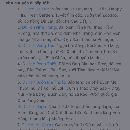
cho chuyến đi sắp tới:
1.
Du lịch Đà Lạt:
Vườn hoa Đà Lạt, làng Cù Lần, Happy
Hills, Fresh Garden, Tuyệt tình cốc, vườn thú Zoodoo,
đồi cỏ hồng Đà Lạt, đồi chè Cầu Đất,...
2.
Du lịch Nha Trang:
Bãi biển Trần Phú, tháp Trầm
Hương, nhà thờ đá, chợ đêm Nha Trang, đảo Hòn Mun,
nhà ga Nha Trang, đảo Điệp Sơn, thác bà Ponagar,...
3.
Du lịch Vũng Tàu:
Ngọn hải đăng, Bãi Sau, Hồ Mây,
mũi Nghinh Phong, hồ Đá Xanh, đồi Con Heo, hòn Bà,
vườn quốc gia Bình Châu, bến thuyền Marina,...
4.
Du lịch Phan Thiết:
Bãi đá Ông Địa, hòn Rơm, đồi cát
bay, Bàu Trắng - Bàu Sen, suối Tiên, làng chài Mũi Né,
đảo Hòn Bà, hải đăng Kê Gà,...
5.
Du lịch Buôn Ma Thuột:
Bảo tàng cà phê Buôn Mê
Thuột, núi Đá Voi, hồ Lắk, cụm 3 thác Dray Sap – Dray
Nur – Gia Long, Buôn Đôn, hồ Ea Kao, vườn quốc gia
Chư Yang Shin,...
6.
Du lịch Sapa:
Nhà thờ đá Sapa, bảo tàng Sapa, núi
Hàm Rồng, bản Cát Cát, thác Tiên Sa, thung lũng Hoa
Hồng, thung lũng Mường Hoa,...
7.
Du lịch Hà Giang:
Cao nguyên đá Đồng Văn, cột cờ