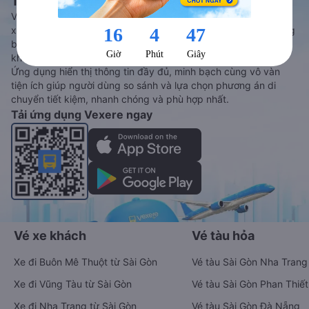
Tàu hoả và Thuê xe
Vexere - ứng dụng đặt vé đa phương tiện với hơn 3000+ nhà
xe chất lượng cao, 5000+ tuyến đường toàn quốc, tất cả hãng
bay và hãng tàu cùng dịch vụ thuê xe máy, xe du lịch phủ
khắp các tỉnh thành tại Việt Nam.
Ứng dụng hiển thị thông tin đầy đủ, minh bạch cùng vô vàn
tiện ích giúp người dùng so sánh và lựa chọn phương án di
chuyển tiết kiệm, nhanh chóng và phù hợp nhất.
Tải ứng dụng Vexere ngay
Vé xe khách
Vé tàu hỏa
Xe đi Buôn Mê Thuột từ Sài Gòn
Vé tàu Sài Gòn Nha Trang
Xe đi Vũng Tàu từ Sài Gòn
Vé tàu Sài Gòn Phan Thiết
Xe đi Nha Trang từ Sài Gòn
Vé tàu Sài Gòn Đà Nẵng