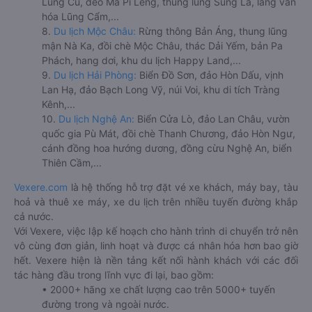
Lũng Cú, đèo Mã Pí Lèng, thung lũng Sủng Là, làng văn
hóa Lũng Cẩm,...
8.
Du lịch Mộc Châu:
Rừng thông Bản Áng, thung lũng
mận Nà Ka, đồi chè Mộc Châu, thác Dải Yếm, bản Pa
Phách, hang dơi, khu du lịch Happy Land,...
9.
Du lịch Hải Phòng:
Biển Đồ Sơn, đảo Hòn Dấu, vịnh
Lan Hạ, đảo Bạch Long Vỹ, núi Voi, khu di tích Tràng
Kênh,...
10.
Du lịch Nghệ An:
Biển Cửa Lò, đảo Lan Châu, vườn
quốc gia Pù Mát, đồi chè Thanh Chương, đảo Hòn Ngư,
cánh đồng hoa hướng dương, đồng cừu Nghệ An, biển
Thiên Cầm,...
Vexere.com
là hệ thống hỗ trợ đặt vé xe khách, máy bay, tàu
hoả và thuê xe máy, xe du lịch trên nhiều tuyến đường khắp
cả nước.
Với Vexere, việc lập kế hoạch cho hành trình di chuyển trở nên
vô cùng đơn giản, linh hoạt và được cá nhân hóa hơn bao giờ
hết. Vexere hiện là nền tảng kết nối hành khách với các đối
tác hàng đầu trong lĩnh vực đi lại, bao gồm:
• 2000+ hãng xe chất lượng cao trên 5000+ tuyến
đường trong và ngoài nước.