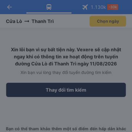
arrow_back
Tải app Vexere ngay!
Tải app Vexere
1.130
k
-30k
Mở app
Mở app
Nhận ưu đãi thành viên độc
-30k/ghế khi đặt vé máy bay qua
quyền
app
Cửa Lò
Thanh Trì
Chọn ngày
Xin lỗi bạn vì sự bất tiện này. Vexere sẽ cập nhật
ngay khi có thông tin xe hoạt động trên tuyến
đường Cửa Lò đi Thanh Trì ngày 11/08/2026
Xin bạn vui lòng thay đổi tuyến đường tìm kiếm
Thay đổi tìm kiếm
Bạn có thể tham khảo thêm một số điểm đến hấp dẫn khác